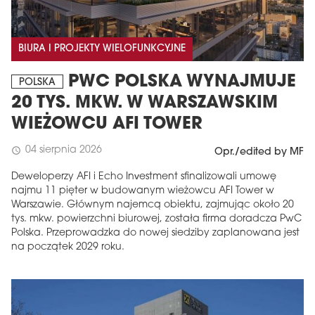
BIURA I PROJEKTY WIELOFUNKCYJNE
PWC POLSKA WYNAJMUJE
POLSKA
20 TYS. MKW. W WARSZAWSKIM
WIEŻOWCU AFI TOWER
04 sierpnia 2026
schedule
Opr./edited by MF
Deweloperzy AFI i Echo Investment sfinalizowali umowę
najmu 11 pięter w budowanym wieżowcu AFI Tower w
Warszawie. Głównym najemcą obiektu, zajmując około 20
tys. mkw. powierzchni biurowej, została firma doradcza PwC
Polska. Przeprowadzka do nowej siedziby zaplanowana jest
na początek 2029 roku.