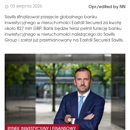
03 sierpnia 2026
schedule
Opr./edited by NN
Savills sfinalizował przejęcie globalnego banku
inwestycyjnego w nieruchomości Eastdil Secured za kwotę
około 827 mln GBP. Bank będzie teraz pełnił funkcję banku
inwestycyjnego w nieruchomości należącego do Savills
Group i został już przemianowany na Eastdil Secured Savills.
RYNEK INWESTYCYJNY I FINANSOWY