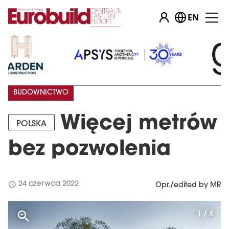
EN
BUDOWNICTWO
Więcej metrów
POLSKA
bez pozwolenia
schedule
24 czerwca 2022
Opr./edited by MR
1 / 4