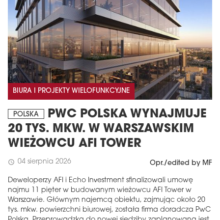
BIURA I PROJEKTY WIELOFUNKCYJNE
PWC POLSKA WYNAJMUJE
POLSKA
20 TYS. MKW. W WARSZAWSKIM
WIEŻOWCU AFI TOWER
04 sierpnia 2026
schedule
Opr./edited by MF
Deweloperzy AFI i Echo Investment sfinalizowali umowę
najmu 11 pięter w budowanym wieżowcu AFI Tower w
Warszawie. Głównym najemcą obiektu, zajmując około 20
tys. mkw. powierzchni biurowej, została firma doradcza PwC
Polska. Przeprowadzka do nowej siedziby zaplanowana jest