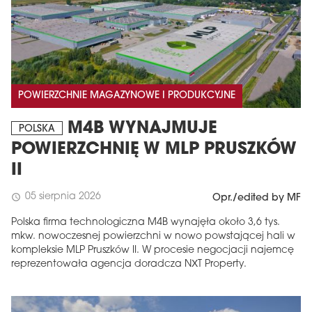
POWIERZCHNIE MAGAZYNOWE I PRODUKCYJNE
M4B WYNAJMUJE
POLSKA
POWIERZCHNIĘ W MLP PRUSZKÓW
II
05 sierpnia 2026
schedule
Opr./edited by MF
Polska firma technologiczna M4B wynajęła około 3,6 tys.
mkw. nowoczesnej powierzchni w nowo powstającej hali w
kompleksie MLP Pruszków II. W procesie negocjacji najemcę
reprezentowała agencja doradcza NXT Property.