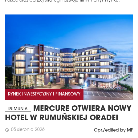
Polsce oraz dalszej strategii rozwoju firmy na tym rynku.
RYNEK INWESTYCYJNY I FINANSOWY
MERCURE OTWIERA NOWY
RUMUNIA
HOTEL W RUMUŃSKIEJ ORADEI
05 sierpnia 2026
schedule
Opr./edited by MF