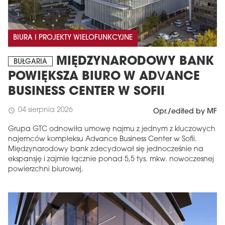
BIURA I PROJEKTY WIELOFUNKCYJNE
MIĘDZYNARODOWY BANK
BUŁGARIA
POWIĘKSZA BIURO W ADVANCE
BUSINESS CENTER W SOFII
04 sierpnia 2026
schedule
Opr./edited by MF
Grupa GTC odnowiła umowę najmu z jednym z kluczowych
najemców kompleksu Advance Business Center w Sofii.
Międzynarodowy bank zdecydował się jednocześnie na
ekspansję i zajmie łącznie ponad 5,5 tys. mkw. nowoczesnej
powierzchni biurowej.