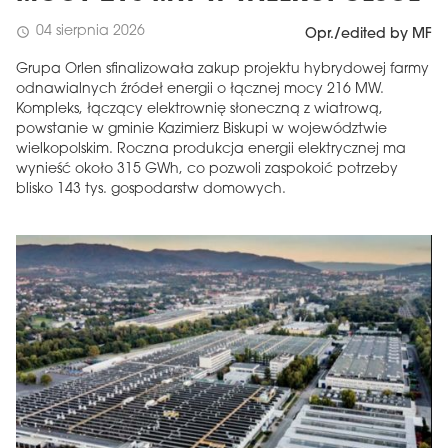
04 sierpnia 2026
schedule
Opr./edited by MF
Grupa Orlen sfinalizowała zakup projektu hybrydowej farmy
odnawialnych źródeł energii o łącznej mocy 216 MW.
Kompleks, łączący elektrownię słoneczną z wiatrową,
powstanie w gminie Kazimierz Biskupi w województwie
wielkopolskim. Roczna produkcja energii elektrycznej ma
wynieść około 315 GWh, co pozwoli zaspokoić potrzeby
blisko 143 tys. gospodarstw domowych.