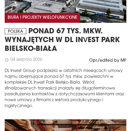
BIURA I PROJEKTY WIELOFUNKCYJNE
PONAD 67 TYS. MKW.
POLSKA
WYNAJĘTYCH W DL INVEST PARK
BIELSKO-BIAŁA
04 sierpnia 2026
schedule
Opr./edited by MF
DL Invest Group podpisała w ostatnich miesiącach umowy
najmu obejmujące ponad 67 tys. mkw. powierzchni w
kompleksie DL Invest Park Bielsko-Biała. Wśród
sfinalizowanych transakcji znalazły się długoterminowe
przedłużenia kontraktów z dotychczasowymi klientami oraz
nowe umowy z firmami z sektora produkcyjnego i
logistycznego.