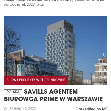
na początek 2029 roku.
BIURA I PROJEKTY WIELOFUNKCYJNE
SAVILLS AGENTEM
POLSKA
BIUROWCA PRIME W WARSZAWIE
04 sierpnia 2026
schedule
Opr./edited by MF