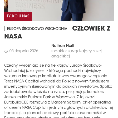
TYLKO U NAS
CZŁOWIEK Z
EUROPA ŚRODKOWO-WSCHODNIA
NASA
Nathan North
05 sierpnia 2026
redaktor zarządzający sekcji
schedule
angielskiej
Czechy wyróżniają się na tle krajów Europy Środkowo-
Wschodniej jako rynek, z którego pochodzi największy
wolumen krajowego kapitału inwestowanego w regionie.
Teraz NASA Capital wchodzi do Polski z nowym funduszem
inwestycyjnym skierowanym do polskich inwestorów. Spółka
zadebiutowała właśnie na rynku, przejmując kompleks
Jerozolimskie Business Park w Warszawie. Z tej okazji
EurobuildCEE rozmawia z Marcem Safarim, chief operating
officerem NASA Capital i jednym z głównych architektów tej
transakcji, o planach budowy portfela nieruchomości w