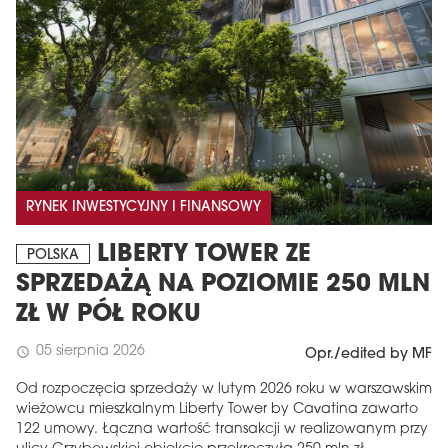
RYNEK INWESTYCYJNY I FINANSOWY
LIBERTY TOWER ZE
POLSKA
SPRZEDAŻĄ NA POZIOMIE 250 MLN
ZŁ W PÓŁ ROKU
05 sierpnia 2026
schedule
Opr./edited by MF
Od rozpoczęcia sprzedaży w lutym 2026 roku w warszawskim
wieżowcu mieszkalnym Liberty Tower by Cavatina zawarto
122 umowy. Łączna wartość transakcji w realizowanym przy