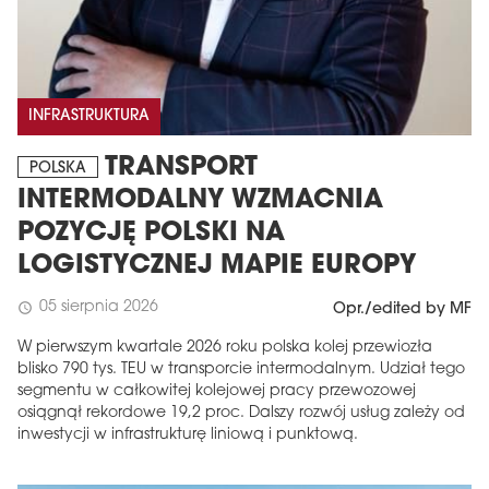
INFRASTRUKTURA
TRANSPORT
POLSKA
INTERMODALNY WZMACNIA
POZYCJĘ POLSKI NA
LOGISTYCZNEJ MAPIE EUROPY
05 sierpnia 2026
schedule
Opr./edited by MF
W pierwszym kwartale 2026 roku polska kolej przewiozła
blisko 790 tys. TEU w transporcie intermodalnym. Udział tego
segmentu w całkowitej kolejowej pracy przewozowej
osiągnął rekordowe 19,2 proc. Dalszy rozwój usług zależy od
inwestycji w infrastrukturę liniową i punktową.