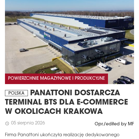
POWIERZCHNIE MAGAZYNOWE I PRODUKCYJNE
PANATTONI DOSTARCZA
POLSKA
TERMINAL BTS DLA E-COMMERCE
W OKOLICACH KRAKOWA
05 sierpnia 2026
schedule
Opr./edited by MF
Firma Panattoni ukończyła realizację dedykowanego