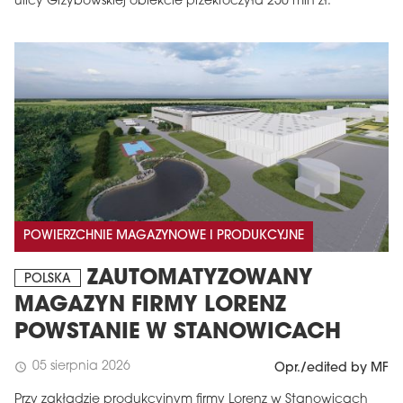
ulicy Grzybowskiej obiekcie przekroczyła 250 mln zł.
POWIERZCHNIE MAGAZYNOWE I PRODUKCYJNE
ZAUTOMATYZOWANY
POLSKA
MAGAZYN FIRMY LORENZ
POWSTANIE W STANOWICACH
05 sierpnia 2026
schedule
Opr./edited by MF
Przy zakładzie produkcyjnym firmy Lorenz w Stanowicach