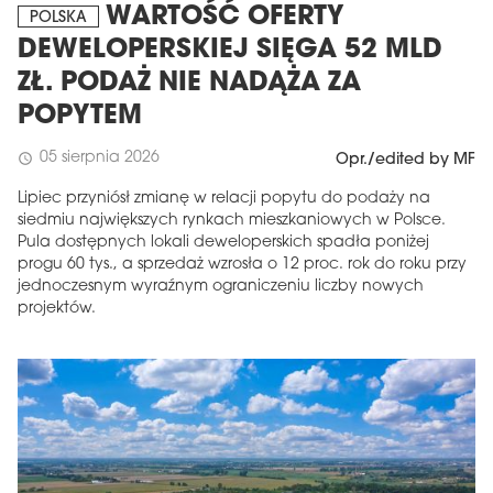
WARTOŚĆ OFERTY
POLSKA
DEWELOPERSKIEJ SIĘGA 52 MLD
ZŁ. PODAŻ NIE NADĄŻA ZA
POPYTEM
05 sierpnia 2026
schedule
Opr./edited by MF
Lipiec przyniósł zmianę w relacji popytu do podaży na
siedmiu największych rynkach mieszkaniowych w Polsce.
Pula dostępnych lokali deweloperskich spadła poniżej
progu 60 tys., a sprzedaż wzrosła o 12 proc. rok do roku przy
jednoczesnym wyraźnym ograniczeniu liczby nowych
projektów.