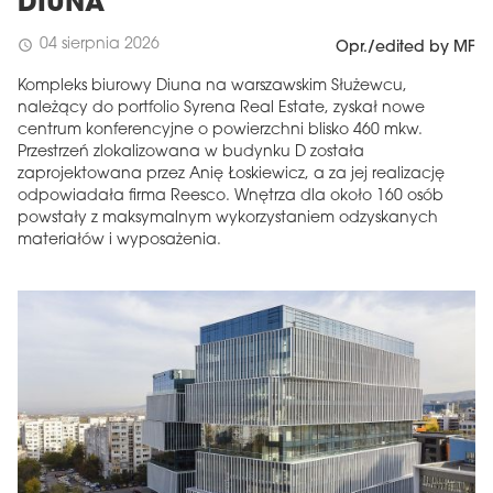
DIUNA
04 sierpnia 2026
schedule
Opr./edited by MF
Kompleks biurowy Diuna na warszawskim Służewcu,
należący do portfolio Syrena Real Estate, zyskał nowe
centrum konferencyjne o powierzchni blisko 460 mkw.
Przestrzeń zlokalizowana w budynku D została
zaprojektowana przez Anię Łoskiewicz, a za jej realizację
odpowiadała firma Reesco. Wnętrza dla około 160 osób
powstały z maksymalnym wykorzystaniem odzyskanych
materiałów i wyposażenia.