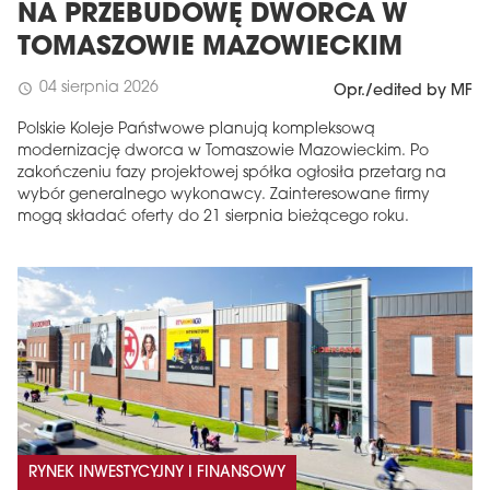
NA PRZEBUDOWĘ DWORCA W
TOMASZOWIE MAZOWIECKIM
04 sierpnia 2026
schedule
Opr./edited by MF
Polskie Koleje Państwowe planują kompleksową
modernizację dworca w Tomaszowie Mazowieckim. Po
zakończeniu fazy projektowej spółka ogłosiła przetarg na
wybór generalnego wykonawcy. Zainteresowane firmy
mogą składać oferty do 21 sierpnia bieżącego roku.
RYNEK INWESTYCYJNY I FINANSOWY