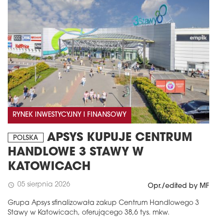
RYNEK INWESTYCYJNY I FINANSOWY
APSYS KUPUJE CENTRUM
POLSKA
HANDLOWE 3 STAWY W
KATOWICACH
05 sierpnia 2026
schedule
Opr./edited by MF
Grupa Apsys sfinalizowała zakup Centrum Handlowego 3
Stawy w Katowicach, oferującego 38,6 tys. mkw.