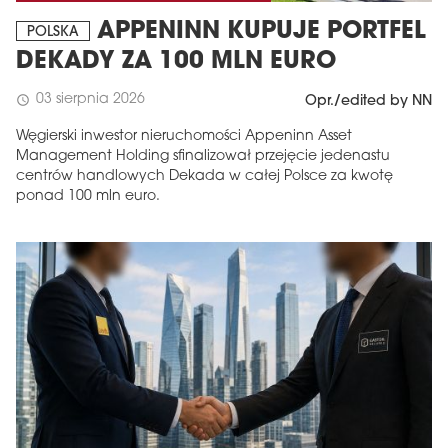
APPENINN KUPUJE PORTFEL
POLSKA
DEKADY ZA 100 MLN EURO
03 sierpnia 2026
schedule
Opr./edited by NN
Węgierski inwestor nieruchomości Appeninn Asset
Management Holding sfinalizował przejęcie jedenastu
centrów handlowych Dekada w całej Polsce za kwotę
ponad 100 mln euro.