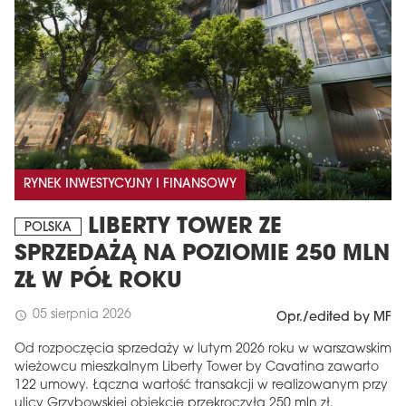
RYNEK INWESTYCYJNY I FINANSOWY
LIBERTY TOWER ZE
POLSKA
SPRZEDAŻĄ NA POZIOMIE 250 MLN
ZŁ W PÓŁ ROKU
05 sierpnia 2026
schedule
Opr./edited by MF
Od rozpoczęcia sprzedaży w lutym 2026 roku w warszawskim
wieżowcu mieszkalnym Liberty Tower by Cavatina zawarto
122 umowy. Łączna wartość transakcji w realizowanym przy
ulicy Grzybowskiej obiekcie przekroczyła 250 mln zł.