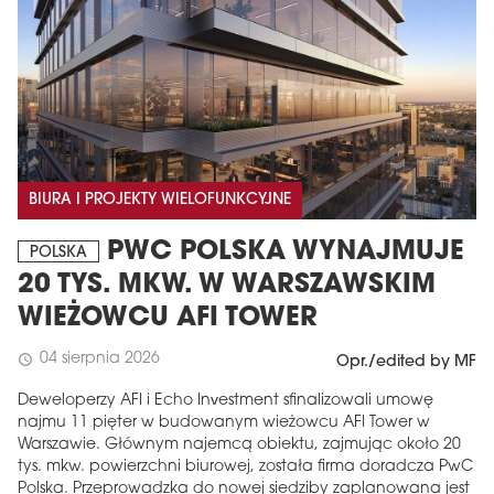
BIURA I PROJEKTY WIELOFUNKCYJNE
PWC POLSKA WYNAJMUJE
POLSKA
20 TYS. MKW. W WARSZAWSKIM
WIEŻOWCU AFI TOWER
04 sierpnia 2026
schedule
Opr./edited by MF
Deweloperzy AFI i Echo Investment sfinalizowali umowę
najmu 11 pięter w budowanym wieżowcu AFI Tower w
Warszawie. Głównym najemcą obiektu, zajmując około 20
tys. mkw. powierzchni biurowej, została firma doradcza PwC
Polska. Przeprowadzka do nowej siedziby zaplanowana jest