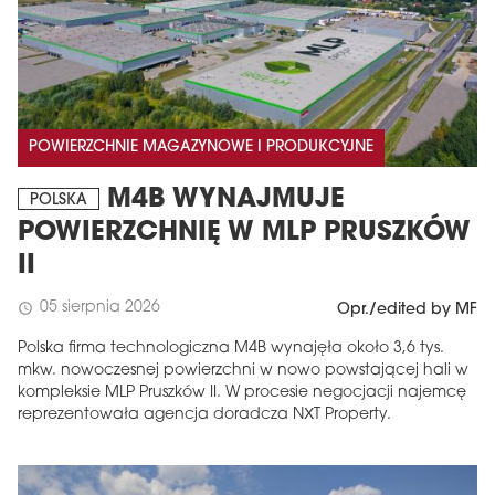
POWIERZCHNIE MAGAZYNOWE I PRODUKCYJNE
M4B WYNAJMUJE
POLSKA
POWIERZCHNIĘ W MLP PRUSZKÓW
II
05 sierpnia 2026
schedule
Opr./edited by MF
Polska firma technologiczna M4B wynajęła około 3,6 tys.
mkw. nowoczesnej powierzchni w nowo powstającej hali w
kompleksie MLP Pruszków II. W procesie negocjacji najemcę
reprezentowała agencja doradcza NXT Property.