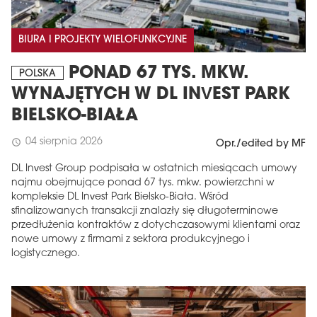
BIURA I PROJEKTY WIELOFUNKCYJNE
PONAD 67 TYS. MKW.
POLSKA
WYNAJĘTYCH W DL INVEST PARK
BIELSKO-BIAŁA
04 sierpnia 2026
schedule
Opr./edited by MF
DL Invest Group podpisała w ostatnich miesiącach umowy
najmu obejmujące ponad 67 tys. mkw. powierzchni w
kompleksie DL Invest Park Bielsko-Biała. Wśród
sfinalizowanych transakcji znalazły się długoterminowe
przedłużenia kontraktów z dotychczasowymi klientami oraz
nowe umowy z firmami z sektora produkcyjnego i
logistycznego.