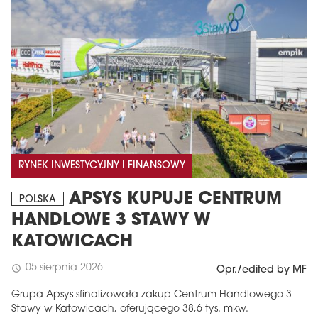
RYNEK INWESTYCYJNY I FINANSOWY
APSYS KUPUJE CENTRUM
POLSKA
HANDLOWE 3 STAWY W
KATOWICACH
05 sierpnia 2026
schedule
Opr./edited by MF
Grupa Apsys sfinalizowała zakup Centrum Handlowego 3
Stawy w Katowicach, oferującego 38,6 tys. mkw.