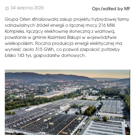
04 sierpnia 2026
schedule
Opr./edited by MF
Grupa Orlen sfinalizowała zakup projektu hybrydowej farmy
odnawialnych źródeł energii o łącznej mocy 216 MW.
Kompleks, łączący elektrownię słoneczną z wiatrową,
powstanie w gminie Kazimierz Biskupi w województwie
wielkopolskim. Roczna produkcja energii elektrycznej ma
wynieść około 315 GWh, co pozwoli zaspokoić potrzeby
blisko 143 tys. gospodarstw domowych.