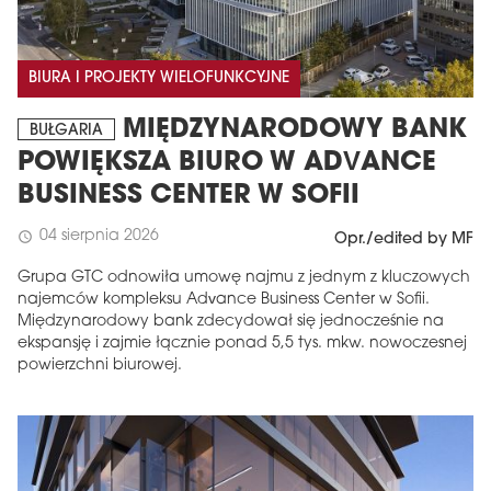
BIURA I PROJEKTY WIELOFUNKCYJNE
MIĘDZYNARODOWY BANK
BUŁGARIA
POWIĘKSZA BIURO W ADVANCE
BUSINESS CENTER W SOFII
04 sierpnia 2026
schedule
Opr./edited by MF
Grupa GTC odnowiła umowę najmu z jednym z kluczowych
najemców kompleksu Advance Business Center w Sofii.
Międzynarodowy bank zdecydował się jednocześnie na
ekspansję i zajmie łącznie ponad 5,5 tys. mkw. nowoczesnej
powierzchni biurowej.