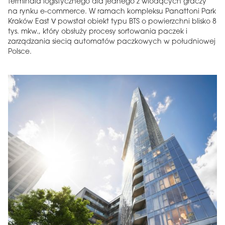
terminala logistycznego dla jednego z wiodących graczy
na rynku e-commerce. W ramach kompleksu Panattoni Park
Kraków East V powstał obiekt typu BTS o powierzchni blisko 8
tys. mkw., który obsłuży procesy sortowania paczek i
zarządzania siecią automatów paczkowych w południowej
Polsce.