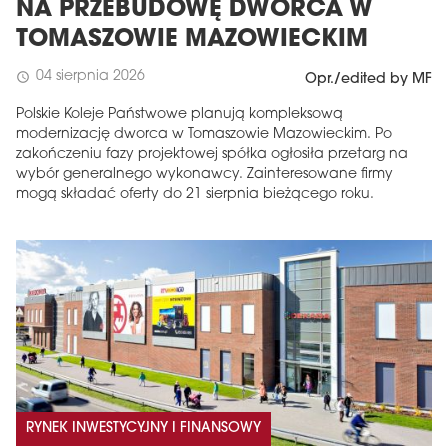
NA PRZEBUDOWĘ DWORCA W
TOMASZOWIE MAZOWIECKIM
04 sierpnia 2026
schedule
Opr./edited by MF
Polskie Koleje Państwowe planują kompleksową
modernizację dworca w Tomaszowie Mazowieckim. Po
zakończeniu fazy projektowej spółka ogłosiła przetarg na
wybór generalnego wykonawcy. Zainteresowane firmy
mogą składać oferty do 21 sierpnia bieżącego roku.
RYNEK INWESTYCYJNY I FINANSOWY