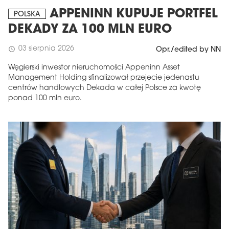
APPENINN KUPUJE PORTFEL
POLSKA
DEKADY ZA 100 MLN EURO
03 sierpnia 2026
schedule
Opr./edited by NN
Węgierski inwestor nieruchomości Appeninn Asset
Management Holding sfinalizował przejęcie jedenastu
centrów handlowych Dekada w całej Polsce za kwotę
ponad 100 mln euro.