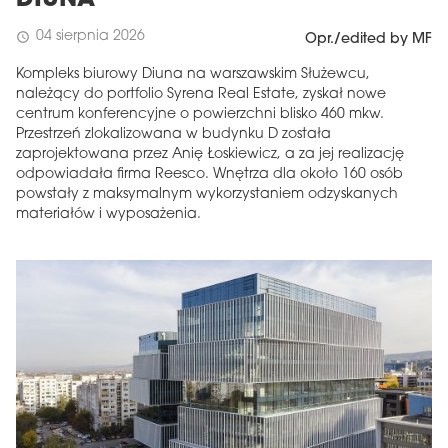
04 sierpnia 2026
schedule
Opr./edited by MF
Kompleks biurowy Diuna na warszawskim Służewcu,
należący do portfolio Syrena Real Estate, zyskał nowe
centrum konferencyjne o powierzchni blisko 460 mkw.
Przestrzeń zlokalizowana w budynku D została
zaprojektowana przez Anię Łoskiewicz, a za jej realizację
odpowiadała firma Reesco. Wnętrza dla około 160 osób
powstały z maksymalnym wykorzystaniem odzyskanych
materiałów i wyposażenia.