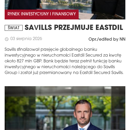
RYNEK INWESTYCYJNY I FINANSOWY
SAVILLS PRZEJMUJE EASTDIL
ŚWIAT
03 sierpnia 2026
schedule
Opr./edited by NN
Savills sfinalizował przejęcie globalnego banku
inwestycyjnego w nieruchomości Eastdil Secured za kwotę
około 827 mln GBP. Bank będzie teraz pełnił funkcję banku
inwestycyjnego w nieruchomości należącego do Savills
Group i został już przemianowany na Eastdil Secured Savills.