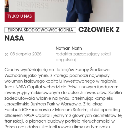
TYLKO U NAS
CZŁOWIEK Z
EUROPA ŚRODKOWO-WSCHODNIA
NASA
Nathan North
05 sierpnia 2026
redaktor zarządzający sekcji
schedule
angielskiej
Czechy wyróżniają się na tle krajów Europy Środkowo-
Wschodniej jako rynek, z którego pochodzi największy
wolumen krajowego kapitału inwestowanego w regionie.
Teraz NASA Capital wchodzi do Polski z nowym funduszem
inwestycyjnym skierowanym do polskich inwestorów. Spółka
zadebiutowała właśnie na rynku, przejmując kompleks
Jerozolimskie Business Park w Warszawie. Z tej okazji
EurobuildCEE rozmawia z Marcem Safarim, chief operating
officerem NASA Capital i jednym z głównych architektów tej
transakcji, o planach budowy portfela nieruchomości w
Polsce oraz dalszej strategii rozwoju firmy na tym rynku.