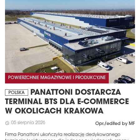
POWIERZCHNIE MAGAZYNOWE I PRODUKCYJNE
PANATTONI DOSTARCZA
POLSKA
TERMINAL BTS DLA E-COMMERCE
W OKOLICACH KRAKOWA
05 sierpnia 2026
schedule
Opr./edited by MF
Firma Panattoni ukończyła realizację dedykowanego