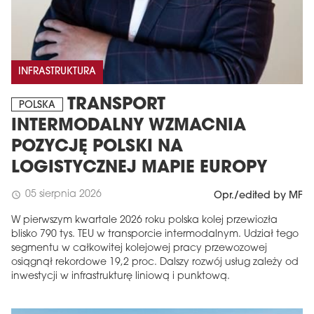
INFRASTRUKTURA
TRANSPORT
POLSKA
INTERMODALNY WZMACNIA
POZYCJĘ POLSKI NA
LOGISTYCZNEJ MAPIE EUROPY
05 sierpnia 2026
schedule
Opr./edited by MF
W pierwszym kwartale 2026 roku polska kolej przewiozła
blisko 790 tys. TEU w transporcie intermodalnym. Udział tego
segmentu w całkowitej kolejowej pracy przewozowej
osiągnął rekordowe 19,2 proc. Dalszy rozwój usług zależy od
inwestycji w infrastrukturę liniową i punktową.