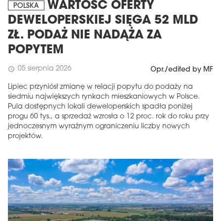
WARTOŚĆ OFERTY
POLSKA
DEWELOPERSKIEJ SIĘGA 52 MLD
ZŁ. PODAŻ NIE NADĄŻA ZA
POPYTEM
05 sierpnia 2026
schedule
Opr./edited by MF
Lipiec przyniósł zmianę w relacji popytu do podaży na
siedmiu największych rynkach mieszkaniowych w Polsce.
Pula dostępnych lokali deweloperskich spadła poniżej
progu 60 tys., a sprzedaż wzrosła o 12 proc. rok do roku przy
MAGAZYN
jednoczesnym wyraźnym ograniczeniu liczby nowych
projektów.
Wydanie 6 (308)
CZERWIEC 2026
arrow_forward
Więcej w tym wydaniu
Zamów teraz!