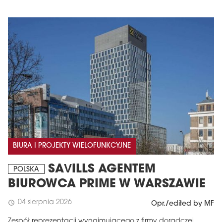
BIURA I PROJEKTY WIELOFUNKCYJNE
SAVILLS AGENTEM
POLSKA
BIUROWCA PRIME W WARSZAWIE
04 sierpnia 2026
schedule
Opr./edited by MF
Zespół reprezentacji wynajmującego z firmy doradczej