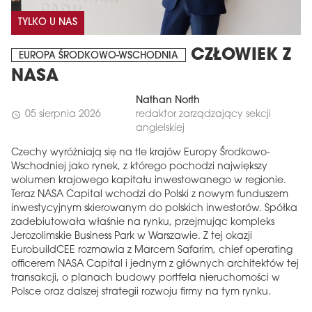
TYLKO U NAS
CZŁOWIEK Z
EUROPA ŚRODKOWO-WSCHODNIA
NASA
Nathan North
05 sierpnia 2026
redaktor zarządzający sekcji
schedule
angielskiej
Czechy wyróżniają się na tle krajów Europy Środkowo-
Wschodniej jako rynek, z którego pochodzi największy
wolumen krajowego kapitału inwestowanego w regionie.
Teraz NASA Capital wchodzi do Polski z nowym funduszem
inwestycyjnym skierowanym do polskich inwestorów. Spółka
zadebiutowała właśnie na rynku, przejmując kompleks
Jerozolimskie Business Park w Warszawie. Z tej okazji
EurobuildCEE rozmawia z Marcem Safarim, chief operating
officerem NASA Capital i jednym z głównych architektów tej
transakcji, o planach budowy portfela nieruchomości w
Polsce oraz dalszej strategii rozwoju firmy na tym rynku.