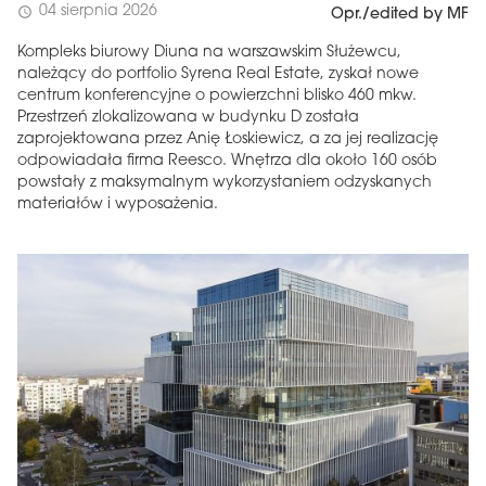
04 sierpnia 2026
schedule
Opr./edited by MF
Kompleks biurowy Diuna na warszawskim Służewcu,
należący do portfolio Syrena Real Estate, zyskał nowe
centrum konferencyjne o powierzchni blisko 460 mkw.
Przestrzeń zlokalizowana w budynku D została
zaprojektowana przez Anię Łoskiewicz, a za jej realizację
odpowiadała firma Reesco. Wnętrza dla około 160 osób
powstały z maksymalnym wykorzystaniem odzyskanych
materiałów i wyposażenia.