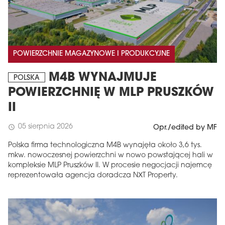
POWIERZCHNIE MAGAZYNOWE I PRODUKCYJNE
M4B WYNAJMUJE
POLSKA
POWIERZCHNIĘ W MLP PRUSZKÓW
II
05 sierpnia 2026
schedule
Opr./edited by MF
Polska firma technologiczna M4B wynajęła około 3,6 tys.
mkw. nowoczesnej powierzchni w nowo powstającej hali w
kompleksie MLP Pruszków II. W procesie negocjacji najemcę
reprezentowała agencja doradcza NXT Property.