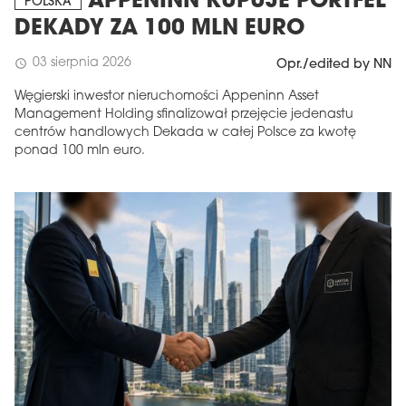
APPENINN KUPUJE PORTFEL
POLSKA
DEKADY ZA 100 MLN EURO
03 sierpnia 2026
schedule
Opr./edited by NN
Węgierski inwestor nieruchomości Appeninn Asset
Management Holding sfinalizował przejęcie jedenastu
centrów handlowych Dekada w całej Polsce za kwotę
ponad 100 mln euro.