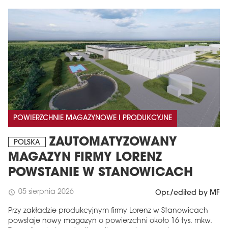
POWIERZCHNIE MAGAZYNOWE I PRODUKCYJNE
ZAUTOMATYZOWANY
POLSKA
MAGAZYN FIRMY LORENZ
POWSTANIE W STANOWICACH
05 sierpnia 2026
schedule
Opr./edited by MF
Przy zakładzie produkcyjnym firmy Lorenz w Stanowicach
powstaje nowy magazyn o powierzchni około 16 tys. mkw.