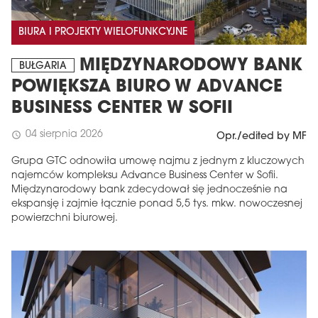
BIURA I PROJEKTY WIELOFUNKCYJNE
MIĘDZYNARODOWY BANK
BUŁGARIA
POWIĘKSZA BIURO W ADVANCE
BUSINESS CENTER W SOFII
04 sierpnia 2026
schedule
Opr./edited by MF
Grupa GTC odnowiła umowę najmu z jednym z kluczowych
najemców kompleksu Advance Business Center w Sofii.
Międzynarodowy bank zdecydował się jednocześnie na
ekspansję i zajmie łącznie ponad 5,5 tys. mkw. nowoczesnej
powierzchni biurowej.