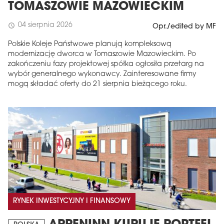
TOMASZOWIE MAZOWIECKIM
04 sierpnia 2026
schedule
Opr./edited by MF
Polskie Koleje Państwowe planują kompleksową
modernizację dworca w Tomaszowie Mazowieckim. Po
zakończeniu fazy projektowej spółka ogłosiła przetarg na
wybór generalnego wykonawcy. Zainteresowane firmy
mogą składać oferty do 21 sierpnia bieżącego roku.
RYNEK INWESTYCYJNY I FINANSOWY