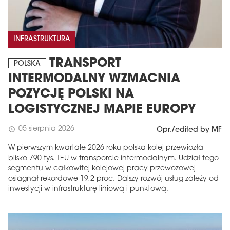
INFRASTRUKTURA
TRANSPORT
POLSKA
INTERMODALNY WZMACNIA
POZYCJĘ POLSKI NA
LOGISTYCZNEJ MAPIE EUROPY
05 sierpnia 2026
schedule
Opr./edited by MF
W pierwszym kwartale 2026 roku polska kolej przewiozła
blisko 790 tys. TEU w transporcie intermodalnym. Udział tego
segmentu w całkowitej kolejowej pracy przewozowej
osiągnął rekordowe 19,2 proc. Dalszy rozwój usług zależy od
inwestycji w infrastrukturę liniową i punktową.