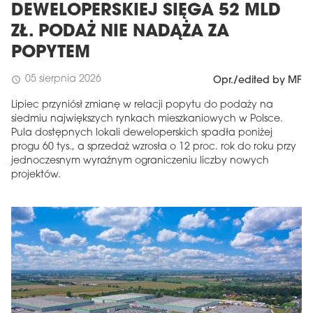
DEWELOPERSKIEJ SIĘGA 52 MLD
ZŁ. PODAŻ NIE NADĄŻA ZA
POPYTEM
05 sierpnia 2026
schedule
Opr./edited by MF
Lipiec przyniósł zmianę w relacji popytu do podaży na
siedmiu największych rynkach mieszkaniowych w Polsce.
Pula dostępnych lokali deweloperskich spadła poniżej
progu 60 tys., a sprzedaż wzrosła o 12 proc. rok do roku przy
jednoczesnym wyraźnym ograniczeniu liczby nowych
projektów.