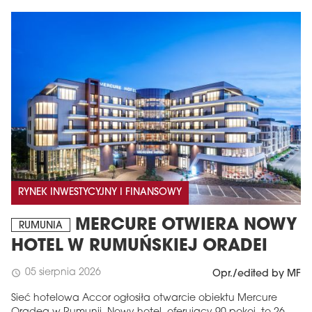
RYNEK INWESTYCYJNY I FINANSOWY
MERCURE OTWIERA NOWY
RUMUNIA
HOTEL W RUMUŃSKIEJ ORADEI
05 sierpnia 2026
schedule
Opr./edited by MF
Sieć hotelowa Accor ogłosiła otwarcie obiektu Mercure