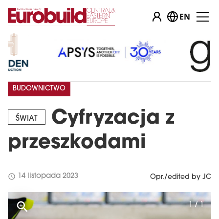
EN
BUDOWNICTWO
Cyfryzacja z
ŚWIAT
przeszkodami
schedule
14 listopada 2023
Opr./edited by JC
1 / 1