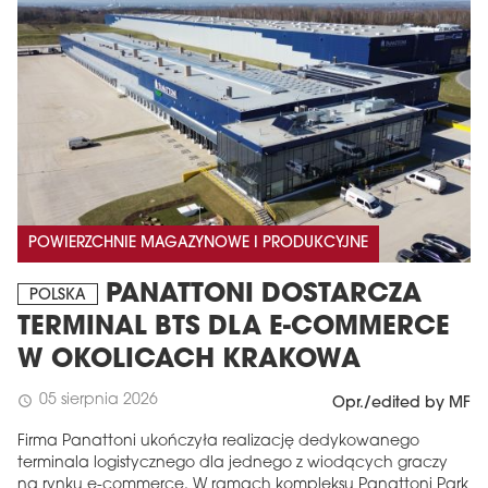
POWIERZCHNIE MAGAZYNOWE I PRODUKCYJNE
PANATTONI DOSTARCZA
POLSKA
TERMINAL BTS DLA E-COMMERCE
W OKOLICACH KRAKOWA
05 sierpnia 2026
schedule
Opr./edited by MF
Firma Panattoni ukończyła realizację dedykowanego
terminala logistycznego dla jednego z wiodących graczy
na rynku e-commerce. W ramach kompleksu Panattoni Park