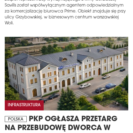
Savills został współwyłącznym agentem odpowiedzialnym
za komercjalizację biurowca Prime. Obiekt znajduje się przy
ulicy Grzybowskiej, w biznesowym centrum warszawskiej
Woli.
INFRASTRUKTURA
PKP OGŁASZA PRZETARG
POLSKA
NA PRZEBUDOWĘ DWORCA W