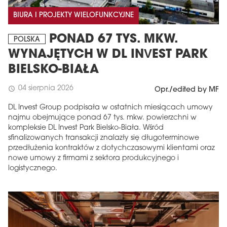
BIURA I PROJEKTY WIELOFUNKCYJNE
PONAD 67 TYS. MKW.
POLSKA
WYNAJĘTYCH W DL INVEST PARK
BIELSKO-BIAŁA
04 sierpnia 2026
schedule
Opr./edited by MF
DL Invest Group podpisała w ostatnich miesiącach umowy
najmu obejmujące ponad 67 tys. mkw. powierzchni w
kompleksie DL Invest Park Bielsko-Biała. Wśród
sfinalizowanych transakcji znalazły się długoterminowe
przedłużenia kontraktów z dotychczasowymi klientami oraz
nowe umowy z firmami z sektora produkcyjnego i
logistycznego.