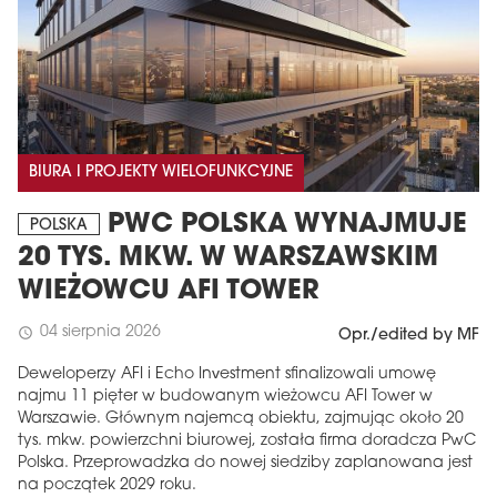
BIURA I PROJEKTY WIELOFUNKCYJNE
PWC POLSKA WYNAJMUJE
POLSKA
20 TYS. MKW. W WARSZAWSKIM
WIEŻOWCU AFI TOWER
04 sierpnia 2026
schedule
Opr./edited by MF
Deweloperzy AFI i Echo Investment sfinalizowali umowę
najmu 11 pięter w budowanym wieżowcu AFI Tower w
Warszawie. Głównym najemcą obiektu, zajmując około 20
tys. mkw. powierzchni biurowej, została firma doradcza PwC
Polska. Przeprowadzka do nowej siedziby zaplanowana jest
na początek 2029 roku.