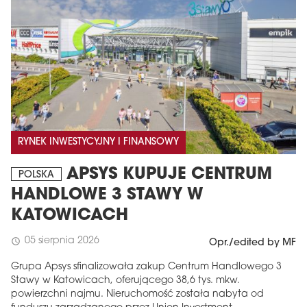
RYNEK INWESTYCYJNY I FINANSOWY
APSYS KUPUJE CENTRUM
POLSKA
HANDLOWE 3 STAWY W
KATOWICACH
05 sierpnia 2026
schedule
Opr./edited by MF
Grupa Apsys sfinalizowała zakup Centrum Handlowego 3
Stawy w Katowicach, oferującego 38,6 tys. mkw.
powierzchni najmu. Nieruchomość została nabyta od