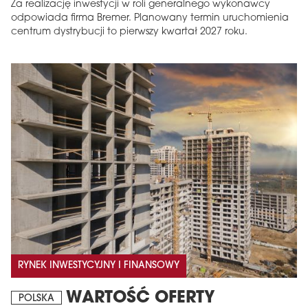
Za realizację inwestycji w roli generalnego wykonawcy
odpowiada firma Bremer. Planowany termin uruchomienia
centrum dystrybucji to pierwszy kwartał 2027 roku.
MAGAZYN
Wydanie 6 (308)
CZERWIEC 2026
arrow_forward
Więcej w tym wydaniu
Zamów teraz!
RYNEK INWESTYCYJNY I FINANSOWY
WARTOŚĆ OFERTY
POLSKA