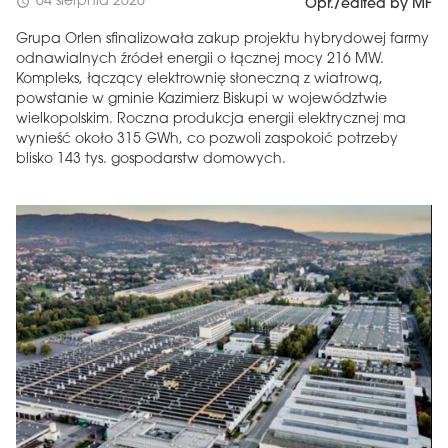
04 sierpnia 2026
schedule
Opr./edited by MF
Grupa Orlen sfinalizowała zakup projektu hybrydowej farmy
odnawialnych źródeł energii o łącznej mocy 216 MW.
Kompleks, łączący elektrownię słoneczną z wiatrową,
powstanie w gminie Kazimierz Biskupi w województwie
wielkopolskim. Roczna produkcja energii elektrycznej ma
wynieść około 315 GWh, co pozwoli zaspokoić potrzeby
blisko 143 tys. gospodarstw domowych.