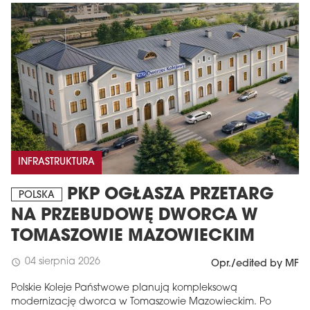
INFRASTRUKTURA
PKP OGŁASZA PRZETARG
POLSKA
NA PRZEBUDOWĘ DWORCA W
TOMASZOWIE MAZOWIECKIM
04 sierpnia 2026
schedule
Opr./edited by MF
Polskie Koleje Państwowe planują kompleksową
modernizację dworca w Tomaszowie Mazowieckim. Po