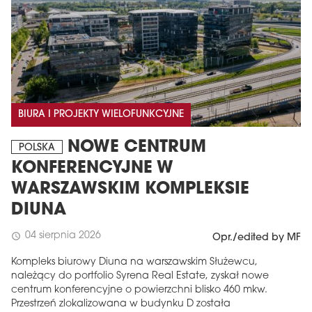
BIURA I PROJEKTY WIELOFUNKCYJNE
NOWE CENTRUM
POLSKA
KONFERENCYJNE W
WARSZAWSKIM KOMPLEKSIE
DIUNA
04 sierpnia 2026
schedule
Opr./edited by MF
Kompleks biurowy Diuna na warszawskim Służewcu,
należący do portfolio Syrena Real Estate, zyskał nowe
centrum konferencyjne o powierzchni blisko 460 mkw.
Przestrzeń zlokalizowana w budynku D została