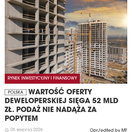
MAGAZYN
RYNEK INWESTYCYJNY I FINANSOWY
Wydanie 6 (308)
WARTOŚĆ OFERTY
CZERWIEC 2026
POLSKA
arrow_forward
Więcej w tym wydaniu
DEWELOPERSKIEJ SIĘGA 52 MLD
Zamów teraz!
ZŁ. PODAŻ NIE NADĄŻA ZA
POPYTEM
05 sierpnia 2026
schedule
Opr./edited by MF