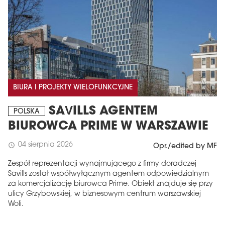
BIURA I PROJEKTY WIELOFUNKCYJNE
SAVILLS AGENTEM
POLSKA
BIUROWCA PRIME W WARSZAWIE
04 sierpnia 2026
schedule
Opr./edited by MF
Zespół reprezentacji wynajmującego z firmy doradczej
Savills został współwyłącznym agentem odpowiedzialnym
za komercjalizację biurowca Prime. Obiekt znajduje się przy
ulicy Grzybowskiej, w biznesowym centrum warszawskiej
Woli.