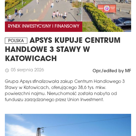
RYNEK INWESTYCYJNY I FINANSOWY
APSYS KUPUJE CENTRUM
POLSKA
HANDLOWE 3 STAWY W
KATOWICACH
05 sierpnia 2026
schedule
Opr./edited by MF
Grupa Apsys sfinalizowała zakup Centrum Handlowego 3
Stawy w Katowicach, oferującego 38,6 tys. mkw.
powierzchni najmu. Nieruchomość została nabyta od
funduszu zarządzanego przez Union Investment.