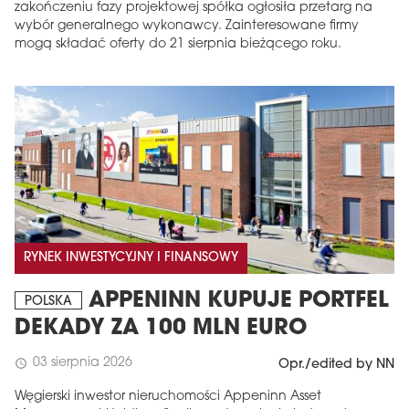
zakończeniu fazy projektowej spółka ogłosiła przetarg na
wybór generalnego wykonawcy. Zainteresowane firmy
mogą składać oferty do 21 sierpnia bieżącego roku.
RYNEK INWESTYCYJNY I FINANSOWY
APPENINN KUPUJE PORTFEL
POLSKA
DEKADY ZA 100 MLN EURO
03 sierpnia 2026
schedule
Opr./edited by NN
Węgierski inwestor nieruchomości Appeninn Asset