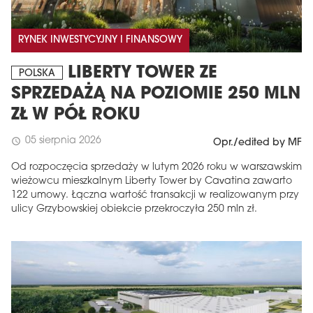
RYNEK INWESTYCYJNY I FINANSOWY
LIBERTY TOWER ZE
POLSKA
SPRZEDAŻĄ NA POZIOMIE 250 MLN
ZŁ W PÓŁ ROKU
05 sierpnia 2026
schedule
Opr./edited by MF
Od rozpoczęcia sprzedaży w lutym 2026 roku w warszawskim
wieżowcu mieszkalnym Liberty Tower by Cavatina zawarto
122 umowy. Łączna wartość transakcji w realizowanym przy
ulicy Grzybowskiej obiekcie przekroczyła 250 mln zł.