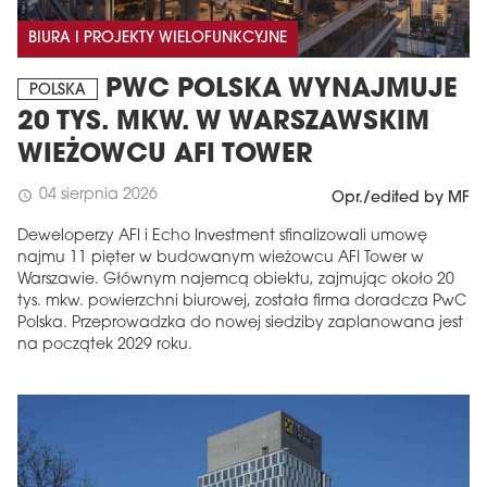
BIURA I PROJEKTY WIELOFUNKCYJNE
PWC POLSKA WYNAJMUJE
POLSKA
20 TYS. MKW. W WARSZAWSKIM
WIEŻOWCU AFI TOWER
04 sierpnia 2026
schedule
Opr./edited by MF
Deweloperzy AFI i Echo Investment sfinalizowali umowę
najmu 11 pięter w budowanym wieżowcu AFI Tower w
Warszawie. Głównym najemcą obiektu, zajmując około 20
tys. mkw. powierzchni biurowej, została firma doradcza PwC
Polska. Przeprowadzka do nowej siedziby zaplanowana jest
na początek 2029 roku.