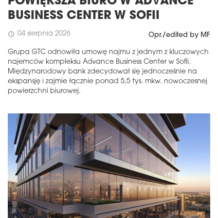
POWIĘKSZA BIURO W ADVANCE
BUSINESS CENTER W SOFII
04 sierpnia 2026
schedule
Opr./edited by MF
Grupa GTC odnowiła umowę najmu z jednym z kluczowych
najemców kompleksu Advance Business Center w Sofii.
Międzynarodowy bank zdecydował się jednocześnie na
ekspansję i zajmie łącznie ponad 5,5 tys. mkw. nowoczesnej
powierzchni biurowej.