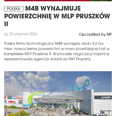
M4B WYNAJMUJE
POLSKA
POWIERZCHNIĘ W MLP PRUSZKÓW
II
05 sierpnia 2026
schedule
Opr./edited by MF
Polska firma technologiczna M4B wynajęła około 3,6 tys.
mkw. nowoczesnej powierzchni w nowo powstającej hali w
kompleksie MLP Pruszków II. W procesie negocjacji najemcę
reprezentowała agencja doradcza NXT Property.