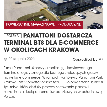
POWIERZCHNIE MAGAZYNOWE I PRODUKCYJNE
PANATTONI DOSTARCZA
POLSKA
TERMINAL BTS DLA E-COMMERCE
W OKOLICACH KRAKOWA
05 sierpnia 2026
schedule
Opr./edited by MF
Firma Panattoni ukończyła realizację dedykowanego
terminala logistycznego dla jednego z wiodących graczy
na rynku e-commerce. W ramach kompleksu Panattoni Park
Kraków East V powstał obiekt typu BTS o powierzchni blisko 8
tys. mkw., który obsłuży procesy sortowania paczek i
zarządzania siecią automatów paczkowych w południowej
Polsce.