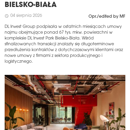
BIELSKO-BIAŁA
04 sierpnia 2026
schedule
Opr./edited by MF
DL Invest Group podpisała w ostatnich miesiącach umowy
najmu obejmujące ponad 67 tys. mkw. powierzchni w
kompleksie DL Invest Park Bielsko-Biała. Wśród
sfinalizowanych transakcji znalazły się długoterminowe
przedłużenia kontraktów z dotychczasowymi klientami oraz
nowe umowy z firmami z sektora produkcyjnego i
logistycznego.