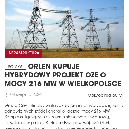
INFRASTRUKTURA
ORLEN KUPUJE
POLSKA
HYBRYDOWY PROJEKT OZE O
MOCY 216 MW W WIELKOPOLSCE
04 sierpnia 2026
schedule
Opr./edited by MF
Grupa Orlen sfinalizowała zakup projektu hybrydowej farmy
odnawialnych źródeł energii o łącznej mocy 216 MW.
Kompleks, łączący elektrownię słoneczną z wiatrową,
powstanie w gminie Kazimierz Biskupi w województwie
wielkopolskim. Roczna produkcja energii elektrycznej ma