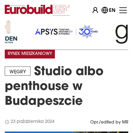
EN
RYNEK MIESZKANIOWY
Studio albo
WĘGRY
penthouse w
Budapeszcie
schedule
23 października 2024
Opr./edited by MR