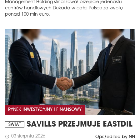
Management Holding sfinalizował przejęcie jedenastu
centrów handlowych Dekada w całej Polsce za kwotę
ponad 100 mln euro.
RYNEK INWESTYCYJNY I FINANSOWY
SAVILLS PRZEJMUJE EASTDIL
ŚWIAT
03 sierpnia 2026
schedule
Opr./edited by NN