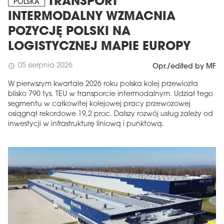
TRANSPORT
POLSKA
INTERMODALNY WZMACNIA
POZYCJĘ POLSKI NA
LOGISTYCZNEJ MAPIE EUROPY
05 sierpnia 2026
schedule
Opr./edited by MF
W pierwszym kwartale 2026 roku polska kolej przewiozła
blisko 790 tys. TEU w transporcie intermodalnym. Udział tego
segmentu w całkowitej kolejowej pracy przewozowej
osiągnął rekordowe 19,2 proc. Dalszy rozwój usług zależy od
inwestycji w infrastrukturę liniową i punktową.