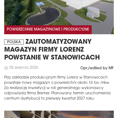
POWIERZCHNIE MAGAZYNOWE I PRODUKCYJNE
ZAUTOMATYZOWANY
POLSKA
MAGAZYN FIRMY LORENZ
POWSTANIE W STANOWICACH
05 sierpnia 2026
schedule
Opr./edited by MF
Przy zakładzie produkcyjnym firmy Lorenz w Stanowicach
powstaje nowy magazyn o powierzchni około 16 tys. mkw.
Za realizację inwestycji w roli generalnego wykonawcy
odpowiada firma Bremer. Planowany termin uruchomienia
centrum dystrybucji to pierwszy kwartał 2027 roku.