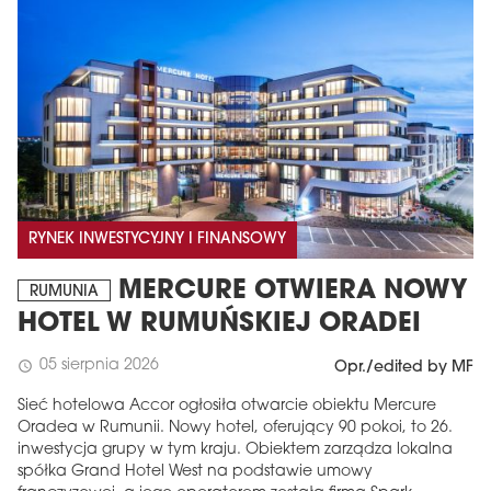
RYNEK INWESTYCYJNY I FINANSOWY
MERCURE OTWIERA NOWY
RUMUNIA
HOTEL W RUMUŃSKIEJ ORADEI
05 sierpnia 2026
schedule
Opr./edited by MF
Sieć hotelowa Accor ogłosiła otwarcie obiektu Mercure
Oradea w Rumunii. Nowy hotel, oferujący 90 pokoi, to 26.
inwestycja grupy w tym kraju. Obiektem zarządza lokalna
spółka Grand Hotel West na podstawie umowy