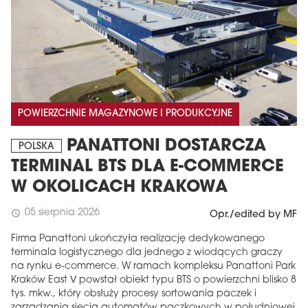
POWIERZCHNIE MAGAZYNOWE I PRODUKCYJNE
PANATTONI DOSTARCZA
POLSKA
TERMINAL BTS DLA E-COMMERCE
W OKOLICACH KRAKOWA
05 sierpnia 2026
schedule
Opr./edited by MF
Firma Panattoni ukończyła realizację dedykowanego
terminala logistycznego dla jednego z wiodących graczy
na rynku e-commerce. W ramach kompleksu Panattoni Park
Kraków East V powstał obiekt typu BTS o powierzchni blisko 8
tys. mkw., który obsłuży procesy sortowania paczek i
zarządzania siecią automatów paczkowych w południowej