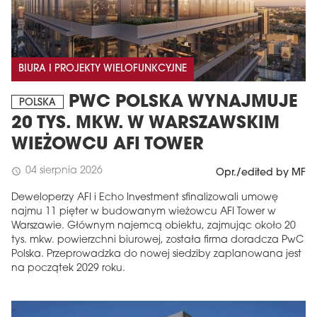
BIURA I PROJEKTY WIELOFUNKCYJNE
PWC POLSKA WYNAJMUJE
POLSKA
20 TYS. MKW. W WARSZAWSKIM
WIEŻOWCU AFI TOWER
04 sierpnia 2026
schedule
Opr./edited by MF
Deweloperzy AFI i Echo Investment sfinalizowali umowę
najmu 11 pięter w budowanym wieżowcu AFI Tower w
Warszawie. Głównym najemcą obiektu, zajmując około 20
tys. mkw. powierzchni biurowej, została firma doradcza PwC
Polska. Przeprowadzka do nowej siedziby zaplanowana jest
na początek 2029 roku.