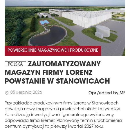
POWIERZCHNIE MAGAZYNOWE I PRODUKCYJNE
ZAUTOMATYZOWANY
POLSKA
MAGAZYN FIRMY LORENZ
POWSTANIE W STANOWICACH
05 sierpnia 2026
schedule
Opr./edited by MF
Przy zakładzie produkcyjnym firmy Lorenz w Stanowicach
powstaje nowy magazyn o powierzchni około 16 tys. mkw.
Za realizację inwestycji w roli generalnego wykonawcy
odpowiada firma Bremer. Planowany termin uruchomienia
centrum dystrybucji to pierwszy kwartał 2027 roku.