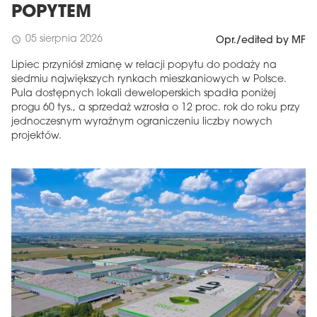
POPYTEM
05 sierpnia 2026
schedule
Opr./edited by MF
Lipiec przyniósł zmianę w relacji popytu do podaży na
siedmiu największych rynkach mieszkaniowych w Polsce.
Pula dostępnych lokali deweloperskich spadła poniżej
progu 60 tys., a sprzedaż wzrosła o 12 proc. rok do roku przy
jednoczesnym wyraźnym ograniczeniu liczby nowych
projektów.
MAGAZYN
Wydanie 6 (308)
CZERWIEC 2026
arrow_forward
Więcej w tym wydaniu
Zamów teraz!