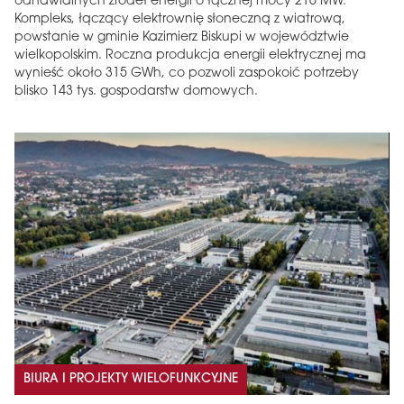
odnawialnych źródeł energii o łącznej mocy 216 MW.
Kompleks, łączący elektrownię słoneczną z wiatrową,
powstanie w gminie Kazimierz Biskupi w województwie
wielkopolskim. Roczna produkcja energii elektrycznej ma
wynieść około 315 GWh, co pozwoli zaspokoić potrzeby
blisko 143 tys. gospodarstw domowych.
BIURA I PROJEKTY WIELOFUNKCYJNE