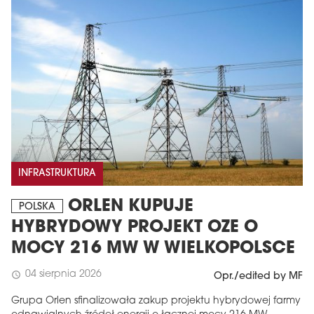
INFRASTRUKTURA
ORLEN KUPUJE
POLSKA
HYBRYDOWY PROJEKT OZE O
MOCY 216 MW W WIELKOPOLSCE
04 sierpnia 2026
schedule
Opr./edited by MF
Grupa Orlen sfinalizowała zakup projektu hybrydowej farmy