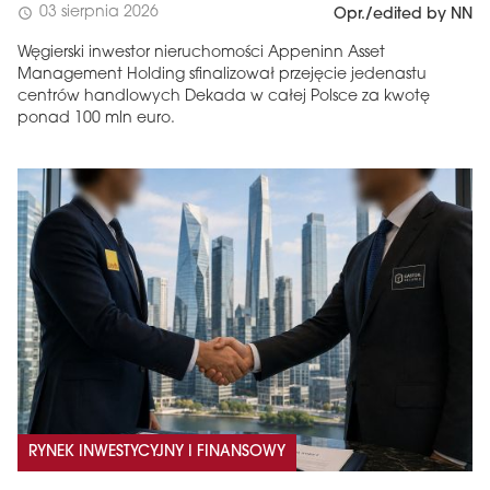
03 sierpnia 2026
schedule
Opr./edited by NN
Węgierski inwestor nieruchomości Appeninn Asset
Management Holding sfinalizował przejęcie jedenastu
centrów handlowych Dekada w całej Polsce za kwotę
ponad 100 mln euro.
RYNEK INWESTYCYJNY I FINANSOWY