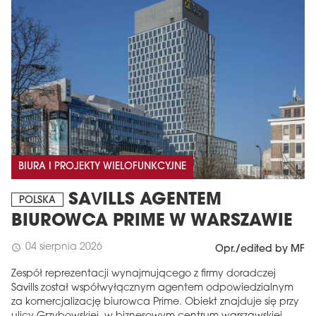
BIURA I PROJEKTY WIELOFUNKCYJNE
SAVILLS AGENTEM
POLSKA
BIUROWCA PRIME W WARSZAWIE
04 sierpnia 2026
schedule
Opr./edited by MF
Zespół reprezentacji wynajmującego z firmy doradczej
Savills został współwyłącznym agentem odpowiedzialnym
za komercjalizację biurowca Prime. Obiekt znajduje się przy