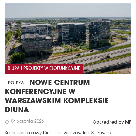
BIURA I PROJEKTY WIELOFUNKCYJNE
NOWE CENTRUM
POLSKA
KONFERENCYJNE W
WARSZAWSKIM KOMPLEKSIE
DIUNA
04 sierpnia 2026
schedule
Opr./edited by MF
Kompleks biurowy Diuna na warszawskim Służewcu,