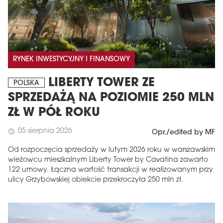
RYNEK INWESTYCYJNY I FINANSOWY
LIBERTY TOWER ZE
POLSKA
SPRZEDAŻĄ NA POZIOMIE 250 MLN
ZŁ W PÓŁ ROKU
05 sierpnia 2026
schedule
Opr./edited by MF
Od rozpoczęcia sprzedaży w lutym 2026 roku w warszawskim
wieżowcu mieszkalnym Liberty Tower by Cavatina zawarto
122 umowy. Łączna wartość transakcji w realizowanym przy
ulicy Grzybowskiej obiekcie przekroczyła 250 mln zł.