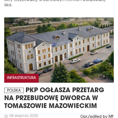
ulicy Grzybowskiej, w biznesowym centrum warszawskiej
Woli.
INFRASTRUKTURA
PKP OGŁASZA PRZETARG
POLSKA
NA PRZEBUDOWĘ DWORCA W
TOMASZOWIE MAZOWIECKIM
04 sierpnia 2026
schedule
Opr./edited by MF