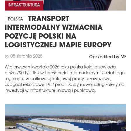
INFRASTRUKTURA
TRANSPORT
POLSKA
INTERMODALNY WZMACNIA
POZYCJĘ POLSKI NA
LOGISTYCZNEJ MAPIE EUROPY
05 sierpnia 2026
schedule
Opr./edited by MF
W pierwszym kwartale 2026 roku polska kolej przewiozła
blisko 790 tys. TEU w transporcie intermodalnym. Udział tego
segmentu w całkowitej kolejowej pracy przewozowej
osiągnął rekordowe 19,2 proc. Dalszy rozwój usług zależy od
inwestycji w infrastrukturę liniową i punktową.