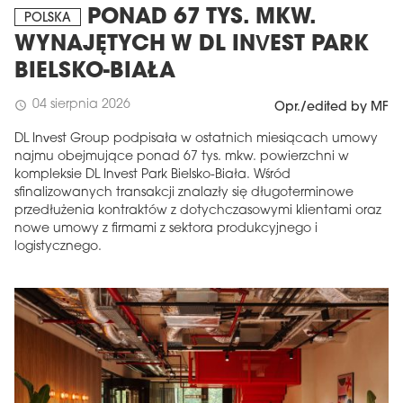
PONAD 67 TYS. MKW.
POLSKA
WYNAJĘTYCH W DL INVEST PARK
BIELSKO-BIAŁA
04 sierpnia 2026
schedule
Opr./edited by MF
DL Invest Group podpisała w ostatnich miesiącach umowy
najmu obejmujące ponad 67 tys. mkw. powierzchni w
kompleksie DL Invest Park Bielsko-Biała. Wśród
sfinalizowanych transakcji znalazły się długoterminowe
przedłużenia kontraktów z dotychczasowymi klientami oraz
nowe umowy z firmami z sektora produkcyjnego i
logistycznego.