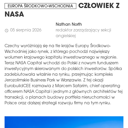
CZŁOWIEK Z
EUROPA ŚRODKOWO-WSCHODNIA
NASA
Nathan North
05 sierpnia 2026
redaktor zarządzający sekcji
schedule
angielskiej
Czechy wyróżniają się na tle krajów Europy Środkowo-
Wschodniej jako rynek, z którego pochodzi największy
wolumen krajowego kapitału inwestowanego w regionie.
Teraz NASA Capital wchodzi do Polski z nowym funduszem
inwestycyjnym skierowanym do polskich inwestorów. Spółka
zadebiutowała właśnie na rynku, przejmując kompleks
Jerozolimskie Business Park w Warszawie. Z tej okazji
EurobuildCEE rozmawia z Marcem Safarim, chief operating
officerem NASA Capital i jednym z głównych architektów tej
transakcji, o planach budowy portfela nieruchomości w
Polsce oraz dalszej strategii rozwoju firmy na tym rynku.