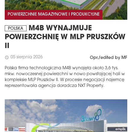
POWIERZCHNIE MAGAZYNOWE I PRODUKCYJNE
M4B WYNAJMUJE
POLSKA
POWIERZCHNIĘ W MLP PRUSZKÓW
II
05 sierpnia 2026
schedule
Opr./edited by MF
Polska firma technologiczna M4B wynajęła około 3,6 tys.
mkw. nowoczesnej powierzchni w nowo powstającej hali w
kompleksie MLP Pruszków II. W procesie negocjacji najemcę
reprezentowała agencja doradcza NXT Property.