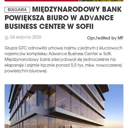
MIĘDZYNARODOWY BANK
BUŁGARIA
POWIĘKSZA BIURO W ADVANCE
BUSINESS CENTER W SOFII
04 sierpnia 2026
schedule
Opr./edited by MF
Grupa GTC odnowiła umowę najmu z jednym z kluczowych
najemców kompleksu Advance Business Center w Sofii.
Międzynarodowy bank zdecydował się jednocześnie na
ekspansję i zajmie łącznie ponad 5,5 tys. mkw. nowoczesnej
powierzchni biurowej.