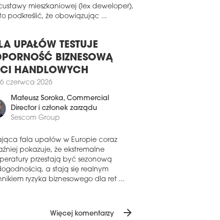
1 lutego 2026
ązanych z wygaszeniem tzw.
MIUM POINT I PREMIUM PLAZA Z
custawy mieszkaniowej (lex deweloper),
D PLATINUM
o podkreślić, że obowiązując ...
owce Premium Point i Premium Plaza,
żące do GTC i zlokalizowane w rejonie
LA UPAŁÓW TESTUJE
a Victoriei w Bukareszcie, uzyskały
PORNOŚĆ BIZNESOWĄ
yfikat LEED v4.1 Existing Buildings na
yższym poziomie Platinum.
ECI HANDLOWYCH
1 lutego 2026
6 czerwca 2026
NUM WORK STATION Z ZIELONĄ
Mateusz Soroka
, Commercial
ERGIĄ
Director i członek zarządu
Sescom Group
ranit podpisał z Unimot umowę Power
chase Agreement, gwarantującą w
um Work Station dostawy zielonej energii
ająca fala upałów w Europie coraz
entyfikowalnych źródeł odnawialnych
aźniej pokazuje, że ekstremalne
ajbliższe trzy lata.
peratury przestają być sezonową
dogodnością, a stają się realnym
7 stycznia 2026
nikiem ryzyka biznesowego dla ret ...
CEJ ZIELENI W GTC
sfinalizował trzyletnią umowę zakupu