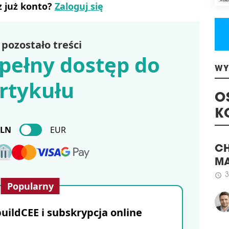
z już konto?
Zaloguj się
schedule
1
ENE
Na 
pozostało treści
Outl
pełny dostęp do
fot
wypr
cent
rtykułu
WY
schedule
0
PIE
O
RA
K
PLN
EUR
Inwe
Auro
w Ra
CH
prz
pier
MA
z ta
Popularny
3
schedule
schedule
0
ildCEE i subskrypcja online
WA
CZ