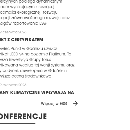
ercyjnych podlega dynamicznym
anom wynikającym z rosnącej
domości ekologicznej, rozwoju
cepcji zrównoważonego rozwoju oraz
ogów raportowania ESG.
9 czerwca 2026
KT Z CERTYFIKATEM
owiec Punkt w Gdańsku uzyskał
yfikat LEED v4 na poziomie Platinum. To
wsza inwestycja Grupy Torus
yfikowana według tej wersji systemu oraz
y budynek dewelopera w Gdańsku z
wyższą oceną środowiskową.
9 czerwca 2026
IANY KLIMATYCZNE WPŁYWAJĄ NA
BÓR LOKALIZACJI
arrow_forward
Więcej w ESG
ja klimatyczna i środowiskowa nasila się
gionie EMEA i staje się coraz trudniejsza
ONFERENCJE
ignorowania dla liderów branży
uchomości. Nowe badanie firmy Colliers
zuje, że ryzyko klimatyczne w sektorze