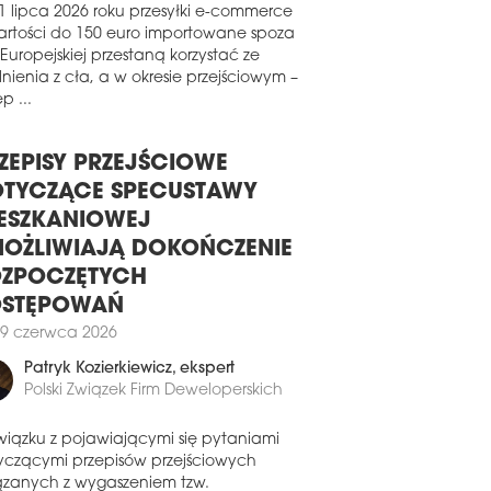
jnowszym raporcie Global Cities
lience Index 2026, opublikowanym przez
1 lipca 2026 roku przesyłki e-commerce
dScore, Warszawa zajęła siódme
artości do 150 euro importowane spoza
sce na świecie i drugie w Europie pod
 Europejskiej przestaną korzystać ze
lędem odporności technologicznej
nienia z cła, a w okresie przejściowym –
nków komercyjnych. Stolica Polski
p ...
zedziła m.in. Londyn, Nowy Jork, Berlin i
ż.
ZEPISY PRZEJŚCIOWE
7 lutego 2026
TYCZĄCE SPECUSTAWY
TYFIKAT NR 580
ESZKANIOWEJ
ławski biurowiec Retro Office House,
OŻLIWIAJĄ DOKOŃCZENIE
żący do portfela Globalworth, otrzymał
yfikat Obiekt bez barier. Wyróżnienie
ZPOCZĘTYCH
znane przez Fundację Integracja
OSTĘPOWAŃ
wierdza spełnienie wymogów
ępności architektonicznej i
9 czerwca 2026
eduralnej, umożliwiających
Patryk Kozierkiewicz
, ekspert
odzielne korzystanie z budynku osobom
Polski Związek Firm Deweloperskich
epełnosprawnościami, seniorom oraz
icom z dziećmi. To 580. certyfikat w
orii programu.
wiązku z pojawiającymi się pytaniami
yczącymi przepisów przejściowych