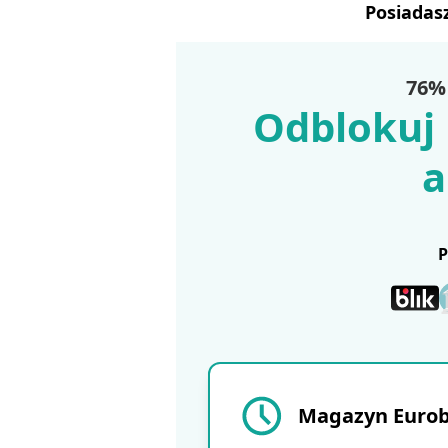
Posiadas
76% 
Odblokuj 
a
Magazyn Eurobu