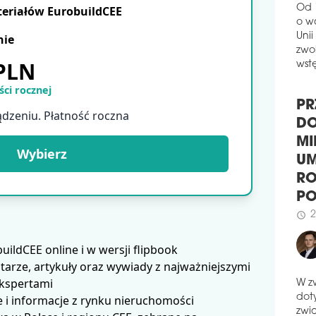
teriałów EurobuildCEE
W na
Resi
Od 
nie
Wire
o w
miej
Unii
 PLN
wzg
zwol
budy
wstę
ci rocznej
wypr
Pary
ądzeniu. Płatność roczna
PR
schedule
1
DO
CER
Wybierz
MI
Wroc
UM
nale
cert
RO
przy
P
pot
dost
2
schedule
proc
ldCEE online i w wersji flipbook
sam
arze, artykuły oraz wywiady z najważniejszymi
z ni
ekspertami
rodz
 i informacje z rynku nieruchomości
hist
W z
dot