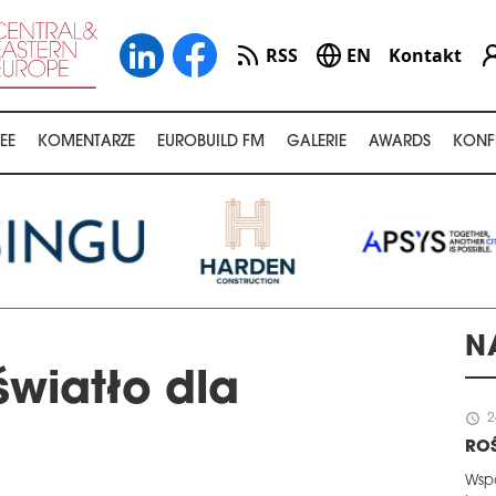
RSS
EN
Kontakt
EE
KOMENTARZE
EUROBUILD FM
GALERIE
AWARDS
KONF
N
światło dla
schedule
2
ROŚ
Wspó