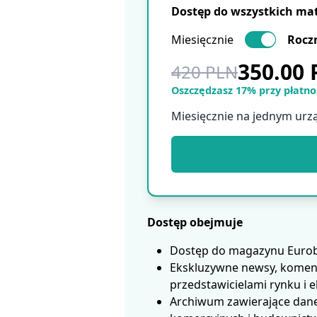
Dostęp do wszystkich ma
Miesięcznie
Rocz
350.00
420 PLN
Oszczędzasz 17% przy płatnoś
Miesięcznie na jednym urz
Dostęp obejmuje
Dostęp do magazynu Eurobui
Ekskluzywne newsy, koment
przedstawicielami rynku i 
Archiwum zawierające dane