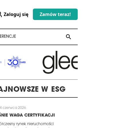
Zaloguj się
Zamów teraz!
search
search
ERENCJE
AJNOWSZE W ESG
4 czerwca 2026
NIE WAGA CERTYFIKACJI
łczesny rynek nieruchomości