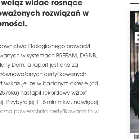
m wciąż widać rosnące
M
schedule
0
oważonych rozwiązań w
SE
CER
omości.
Segr
now
i pr
udownictwa Ekologicznego prowadzi
BREE
I kw
owanych w systemach BREEAM, DGNB,
osi
lony Dom, a raport jest analizą
Gliw
wars
 zrównoważonych certyfikowanych
schedule
2
t wskazuje, że w badanym okresie (od
DR
 roku) nastąpił rekordowy wzrost
Pols
. Przybyło jej 11,6 mln mkw., najwięcej
we 
Łączna powierzchnia certyfikowana to w
Hand
Surv
prz
zakr
ESG 