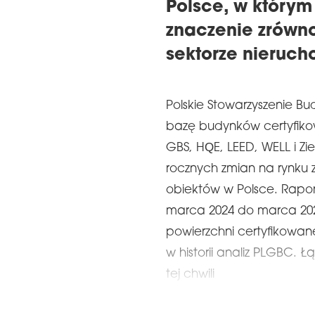
Polsce, w który
znaczenie zrówn
sektorze nieruch
Polskie Stowarzyszenie B
bazę budynków certyfik
GBS, HQE, LEED, WELL i Zie
rocznych zmian na rynku
obiektów w Polsce. Rapor
marca 2024 do marca 2025
powierzchni certyfikowanej
w historii analiz PLGBC. 
tej chwili