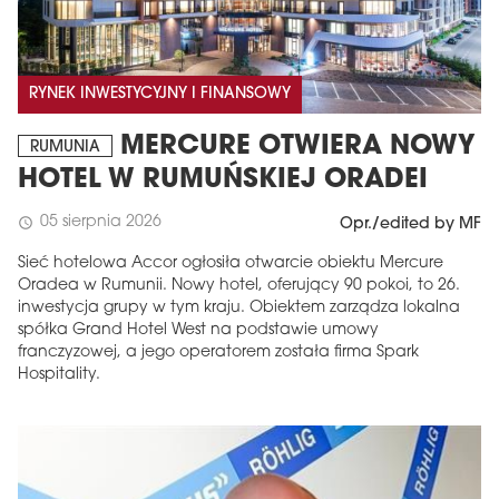
RYNEK INWESTYCYJNY I FINANSOWY
MERCURE OTWIERA NOWY
RUMUNIA
HOTEL W RUMUŃSKIEJ ORADEI
05 sierpnia 2026
schedule
Opr./edited by MF
Sieć hotelowa Accor ogłosiła otwarcie obiektu Mercure
Oradea w Rumunii. Nowy hotel, oferujący 90 pokoi, to 26.
inwestycja grupy w tym kraju. Obiektem zarządza lokalna
spółka Grand Hotel West na podstawie umowy
franczyzowej, a jego operatorem została firma Spark
Hospitality.