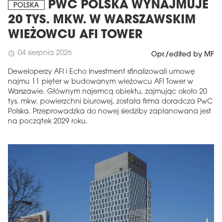
PWC POLSKA WYNAJMUJE
POLSKA
20 TYS. MKW. W WARSZAWSKIM
WIEŻOWCU AFI TOWER
04 sierpnia 2026
schedule
Opr./edited by MF
Deweloperzy AFI i Echo Investment sfinalizowali umowę
najmu 11 pięter w budowanym wieżowcu AFI Tower w
Warszawie. Głównym najemcą obiektu, zajmując około 20
tys. mkw. powierzchni biurowej, została firma doradcza PwC
Polska. Przeprowadzka do nowej siedziby zaplanowana jest
na początek 2029 roku.