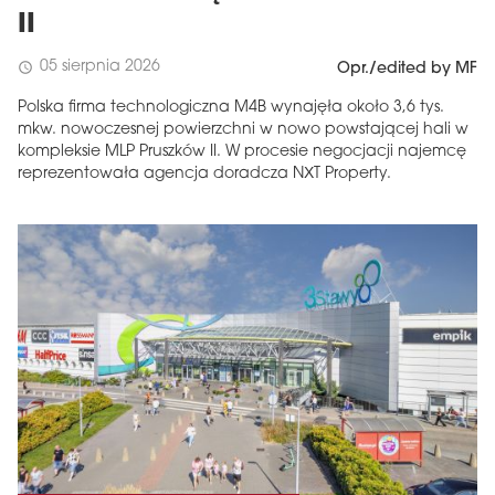
II
05 sierpnia 2026
schedule
Opr./edited by MF
Polska firma technologiczna M4B wynajęła około 3,6 tys.
mkw. nowoczesnej powierzchni w nowo powstającej hali w
kompleksie MLP Pruszków II. W procesie negocjacji najemcę
reprezentowała agencja doradcza NXT Property.