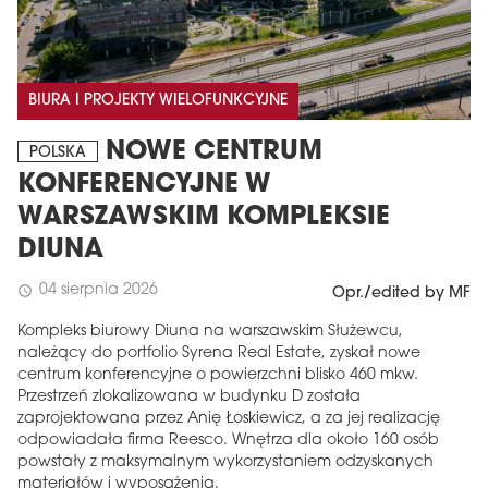
BIURA I PROJEKTY WIELOFUNKCYJNE
NOWE CENTRUM
POLSKA
KONFERENCYJNE W
WARSZAWSKIM KOMPLEKSIE
DIUNA
04 sierpnia 2026
schedule
Opr./edited by MF
Kompleks biurowy Diuna na warszawskim Służewcu,
należący do portfolio Syrena Real Estate, zyskał nowe
centrum konferencyjne o powierzchni blisko 460 mkw.
Przestrzeń zlokalizowana w budynku D została
zaprojektowana przez Anię Łoskiewicz, a za jej realizację
odpowiadała firma Reesco. Wnętrza dla około 160 osób
powstały z maksymalnym wykorzystaniem odzyskanych
materiałów i wyposażenia.