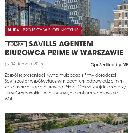
BIURA I PROJEKTY WIELOFUNKCYJNE
SAVILLS AGENTEM
POLSKA
BIUROWCA PRIME W WARSZAWIE
04 sierpnia 2026
schedule
Opr./edited by MF
Zespół reprezentacji wynajmującego z firmy doradczej
Savills został współwyłącznym agentem odpowiedzialnym
za komercjalizację biurowca Prime. Obiekt znajduje się przy
ulicy Grzybowskiej, w biznesowym centrum warszawskiej
Woli.