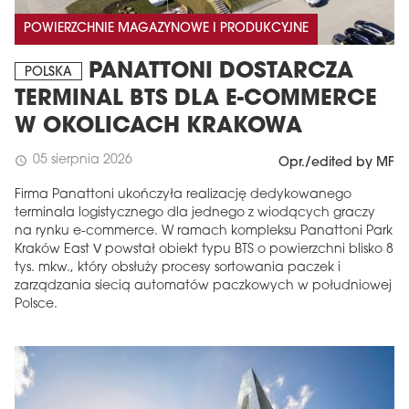
POWIERZCHNIE MAGAZYNOWE I PRODUKCYJNE
PANATTONI DOSTARCZA
POLSKA
TERMINAL BTS DLA E-COMMERCE
W OKOLICACH KRAKOWA
05 sierpnia 2026
schedule
Opr./edited by MF
Firma Panattoni ukończyła realizację dedykowanego
terminala logistycznego dla jednego z wiodących graczy
na rynku e-commerce. W ramach kompleksu Panattoni Park
Kraków East V powstał obiekt typu BTS o powierzchni blisko 8
tys. mkw., który obsłuży procesy sortowania paczek i
zarządzania siecią automatów paczkowych w południowej
Polsce.