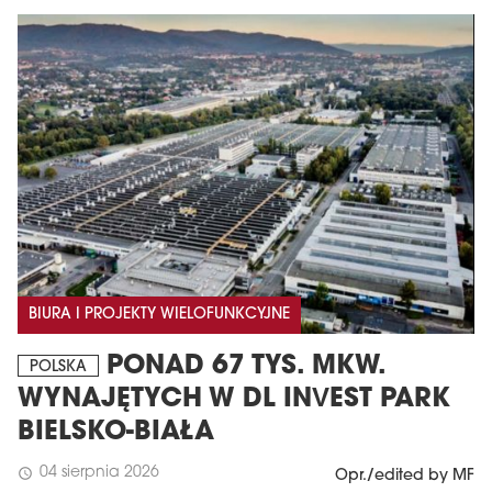
BIURA I PROJEKTY WIELOFUNKCYJNE
PONAD 67 TYS. MKW.
POLSKA
WYNAJĘTYCH W DL INVEST PARK
BIELSKO-BIAŁA
04 sierpnia 2026
schedule
Opr./edited by MF