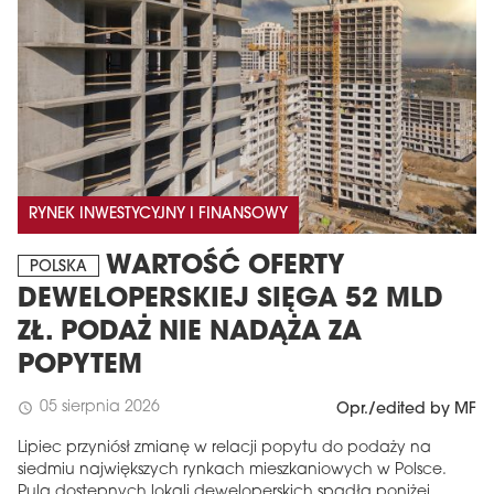
RYNEK INWESTYCYJNY I FINANSOWY
WARTOŚĆ OFERTY
POLSKA
DEWELOPERSKIEJ SIĘGA 52 MLD
ZŁ. PODAŻ NIE NADĄŻA ZA
POPYTEM
05 sierpnia 2026
schedule
Opr./edited by MF
Lipiec przyniósł zmianę w relacji popytu do podaży na
siedmiu największych rynkach mieszkaniowych w Polsce.
Pula dostępnych lokali deweloperskich spadła poniżej