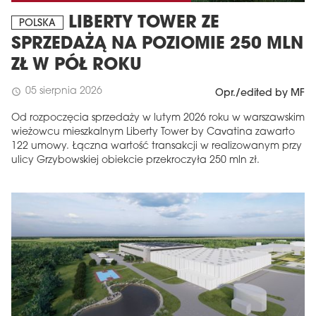
LIBERTY TOWER ZE
POLSKA
SPRZEDAŻĄ NA POZIOMIE 250 MLN
ZŁ W PÓŁ ROKU
05 sierpnia 2026
schedule
Opr./edited by MF
Od rozpoczęcia sprzedaży w lutym 2026 roku w warszawskim
wieżowcu mieszkalnym Liberty Tower by Cavatina zawarto
122 umowy. Łączna wartość transakcji w realizowanym przy
ulicy Grzybowskiej obiekcie przekroczyła 250 mln zł.