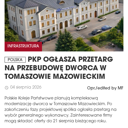
INFRASTRUKTURA
PKP OGŁASZA PRZETARG
POLSKA
NA PRZEBUDOWĘ DWORCA W
TOMASZOWIE MAZOWIECKIM
04 sierpnia 2026
schedule
Opr./edited by MF
Polskie Koleje Państwowe planują kompleksową
modernizację dworca w Tomaszowie Mazowieckim. Po
zakończeniu fazy projektowej spółka ogłosiła przetarg na
wybór generalnego wykonawcy. Zainteresowane firmy
mogą składać oferty do 21 sierpnia bieżącego roku.