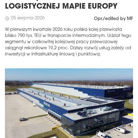
LOGISTYCZNEJ MAPIE EUROPY
05 sierpnia 2026
schedule
Opr./edited by MF
W pierwszym kwartale 2026 roku polska kolej przewiozła
blisko 790 tys. TEU w transporcie intermodalnym. Udział tego
segmentu w całkowitej kolejowej pracy przewozowej
osiągnął rekordowe 19,2 proc. Dalszy rozwój usług zależy od
inwestycji w infrastrukturę liniową i punktową.