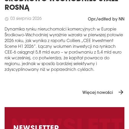
ROSNĄ
03 sierpnia 2026
schedule
Opr./edited by NN
Dynamika rynku nieruchomości komercyjnych w Europie
Środkowo-Wschodniej wyraźnie wzrosła w pierwszej połowie
2026 roku, jak wynika z raportu Colliers „CEE Investment
Scene H1 2026”. Łączny wolumen inwestycji na rynkach
CEE-6 osiągnął 5,8 mld euro – w porównaniu z 5,4 mld euro
rok wcześniej, co potwierdza, że ​​kapitał powraca do
regionu, jednak w sposób bardziej selektywny i
zdyscyplinowany niż w poprzednich cyklach.
arrow_forward
Więcej nowości
NEWSLETTER