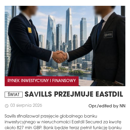
RYNEK INWESTYCYJNY I FINANSOWY
SAVILLS PRZEJMUJE EASTDIL
ŚWIAT
03 sierpnia 2026
schedule
Opr./edited by NN
Savills sfinalizował przejęcie globalnego banku
inwestycyjnego w nieruchomości Eastdil Secured za kwotę
około 827 mln GBP. Bank będzie teraz pełnił funkcję banku