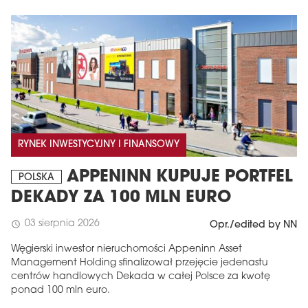
RYNEK INWESTYCYJNY I FINANSOWY
APPENINN KUPUJE PORTFEL
POLSKA
DEKADY ZA 100 MLN EURO
03 sierpnia 2026
schedule
Opr./edited by NN
Węgierski inwestor nieruchomości Appeninn Asset
Management Holding sfinalizował przejęcie jedenastu
centrów handlowych Dekada w całej Polsce za kwotę
ponad 100 mln euro.