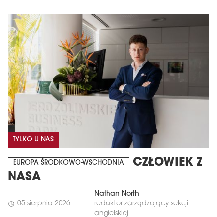
TYLKO U NAS
CZŁOWIEK Z
EUROPA ŚRODKOWO-WSCHODNIA
NASA
Nathan North
05 sierpnia 2026
redaktor zarządzający sekcji
schedule
angielskiej