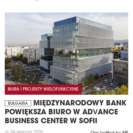
BIURA I PROJEKTY WIELOFUNKCYJNE
MIĘDZYNARODOWY BANK
BUŁGARIA
POWIĘKSZA BIURO W ADVANCE
BUSINESS CENTER W SOFII
04 sierpnia 2026
schedule