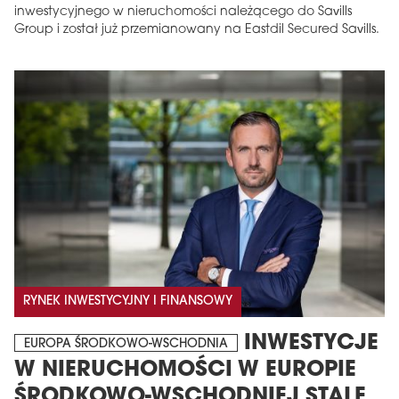
inwestycyjnego w nieruchomości należącego do Savills
Group i został już przemianowany na Eastdil Secured Savills.
RYNEK INWESTYCYJNY I FINANSOWY
INWESTYCJE
EUROPA ŚRODKOWO-WSCHODNIA
W NIERUCHOMOŚCI W EUROPIE
ŚRODKOWO-WSCHODNIEJ STALE