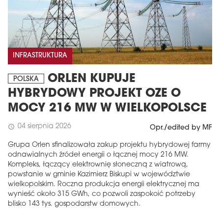
INFRASTRUKTURA
ORLEN KUPUJE
POLSKA
HYBRYDOWY PROJEKT OZE O
MOCY 216 MW W WIELKOPOLSCE
04 sierpnia 2026
schedule
Opr./edited by MF
Grupa Orlen sfinalizowała zakup projektu hybrydowej farmy
odnawialnych źródeł energii o łącznej mocy 216 MW.
Kompleks, łączący elektrownię słoneczną z wiatrową,
powstanie w gminie Kazimierz Biskupi w województwie
wielkopolskim. Roczna produkcja energii elektrycznej ma
wynieść około 315 GWh, co pozwoli zaspokoić potrzeby
blisko 143 tys. gospodarstw domowych.