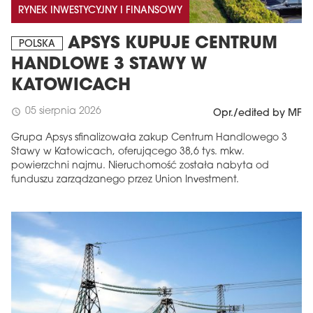
RYNEK INWESTYCYJNY I FINANSOWY
APSYS KUPUJE CENTRUM
POLSKA
HANDLOWE 3 STAWY W
KATOWICACH
05 sierpnia 2026
schedule
Opr./edited by MF
Grupa Apsys sfinalizowała zakup Centrum Handlowego 3
Stawy w Katowicach, oferującego 38,6 tys. mkw.
powierzchni najmu. Nieruchomość została nabyta od
MAGAZYN
funduszu zarządzanego przez Union Investment.
Wydanie 6 (308)
CZERWIEC 2026
arrow_forward
Więcej w tym wydaniu
Zamów teraz!