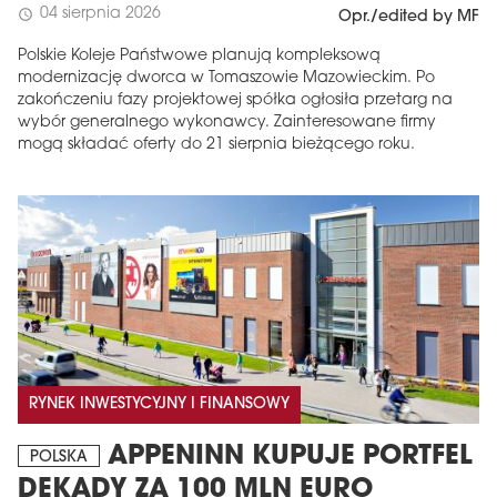
04 sierpnia 2026
schedule
Opr./edited by MF
Polskie Koleje Państwowe planują kompleksową
modernizację dworca w Tomaszowie Mazowieckim. Po
zakończeniu fazy projektowej spółka ogłosiła przetarg na
wybór generalnego wykonawcy. Zainteresowane firmy
mogą składać oferty do 21 sierpnia bieżącego roku.
RYNEK INWESTYCYJNY I FINANSOWY
APPENINN KUPUJE PORTFEL
POLSKA
DEKADY ZA 100 MLN EURO