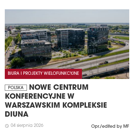
BIURA I PROJEKTY WIELOFUNKCYJNE
NOWE CENTRUM
POLSKA
KONFERENCYJNE W
WARSZAWSKIM KOMPLEKSIE
DIUNA
04 sierpnia 2026
schedule
Opr./edited by MF