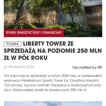
RYNEK INWESTYCYJNY I FINANSOWY
LIBERTY TOWER ZE
POLSKA
SPRZEDAŻĄ NA POZIOMIE 250 MLN
ZŁ W PÓŁ ROKU
05 sierpnia 2026
schedule
Opr./edited by MF
Od rozpoczęcia sprzedaży w lutym 2026 roku w warszawskim
wieżowcu mieszkalnym Liberty Tower by Cavatina zawarto
122 umowy. Łączna wartość transakcji w realizowanym przy
ulicy Grzybowskiej obiekcie przekroczyła 250 mln zł.