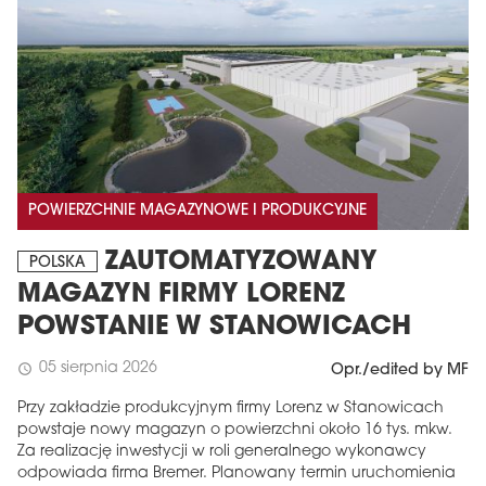
POWIERZCHNIE MAGAZYNOWE I PRODUKCYJNE
ZAUTOMATYZOWANY
POLSKA
MAGAZYN FIRMY LORENZ
POWSTANIE W STANOWICACH
05 sierpnia 2026
schedule
Opr./edited by MF
Przy zakładzie produkcyjnym firmy Lorenz w Stanowicach
powstaje nowy magazyn o powierzchni około 16 tys. mkw.
Za realizację inwestycji w roli generalnego wykonawcy
odpowiada firma Bremer. Planowany termin uruchomienia