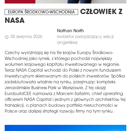
CZŁOWIEK Z
EUROPA ŚRODKOWO-WSCHODNIA
NASA
Nathan North
05 sierpnia 2026
redaktor zarządzający sekcji
schedule
angielskiej
Czechy wyróżniają się na tle krajów Europy Środkowo-
Wschodniej jako rynek, z którego pochodzi największy
wolumen krajowego kapitału inwestowanego w regionie.
Teraz NASA Capital wchodzi do Polski z nowym funduszem
inwestycyjnym skierowanym do polskich inwestorów. Spółka
zadebiutowała właśnie na rynku, przejmując kompleks
Jerozolimskie Business Park w Warszawie. Z tej okazji
EurobuildCEE rozmawia z Marcem Safarim, chief operating
officerem NASA Capital i jednym z głównych architektów tej
transakcji, o planach budowy portfela nieruchomości w
Polsce oraz dalszej strategii rozwoju firmy na tym rynku.