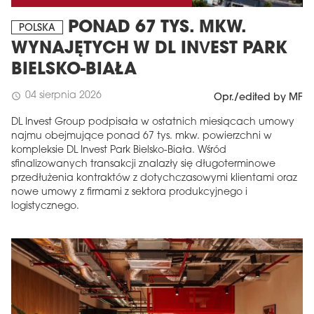
PONAD 67 TYS. MKW.
POLSKA
WYNAJĘTYCH W DL INVEST PARK
BIELSKO-BIAŁA
04 sierpnia 2026
schedule
Opr./edited by MF
DL Invest Group podpisała w ostatnich miesiącach umowy
najmu obejmujące ponad 67 tys. mkw. powierzchni w
kompleksie DL Invest Park Bielsko-Biała. Wśród
sfinalizowanych transakcji znalazły się długoterminowe
przedłużenia kontraktów z dotychczasowymi klientami oraz
nowe umowy z firmami z sektora produkcyjnego i
logistycznego.