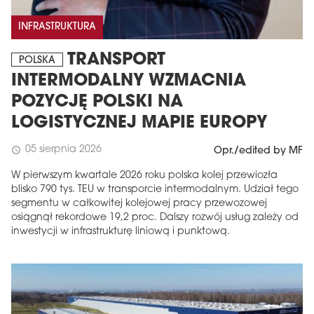
INFRASTRUKTURA
TRANSPORT
POLSKA
INTERMODALNY WZMACNIA
POZYCJĘ POLSKI NA
LOGISTYCZNEJ MAPIE EUROPY
05 sierpnia 2026
schedule
Opr./edited by MF
W pierwszym kwartale 2026 roku polska kolej przewiozła
blisko 790 tys. TEU w transporcie intermodalnym. Udział tego
segmentu w całkowitej kolejowej pracy przewozowej
osiągnął rekordowe 19,2 proc. Dalszy rozwój usług zależy od
inwestycji w infrastrukturę liniową i punktową.