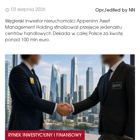
03 sierpnia 2026
schedule
Opr./edited by NN
Węgierski inwestor nieruchomości Appeninn Asset
Management Holding sfinalizował przejęcie jedenastu
centrów handlowych Dekada w całej Polsce za kwotę
ponad 100 mln euro.
RYNEK INWESTYCYJNY I FINANSOWY