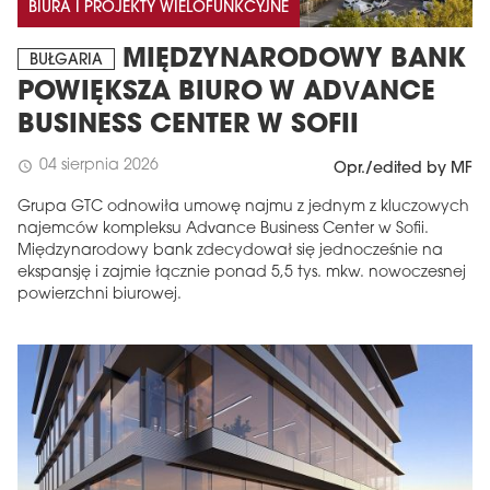
BIURA I PROJEKTY WIELOFUNKCYJNE
MIĘDZYNARODOWY BANK
BUŁGARIA
POWIĘKSZA BIURO W ADVANCE
BUSINESS CENTER W SOFII
04 sierpnia 2026
schedule
Opr./edited by MF
Grupa GTC odnowiła umowę najmu z jednym z kluczowych
najemców kompleksu Advance Business Center w Sofii.
Międzynarodowy bank zdecydował się jednocześnie na
ekspansję i zajmie łącznie ponad 5,5 tys. mkw. nowoczesnej
powierzchni biurowej.