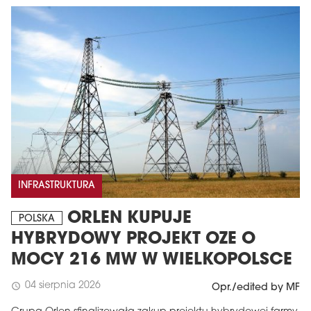
INFRASTRUKTURA
ORLEN KUPUJE
POLSKA
HYBRYDOWY PROJEKT OZE O
MOCY 216 MW W WIELKOPOLSCE
04 sierpnia 2026
schedule
Opr./edited by MF