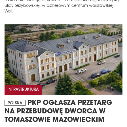
za komercjalizację biurowca Prime. Obiekt znajduje się przy
ulicy Grzybowskiej, w biznesowym centrum warszawskiej
Woli.
INFRASTRUKTURA
PKP OGŁASZA PRZETARG
POLSKA
NA PRZEBUDOWĘ DWORCA W
TOMASZOWIE MAZOWIECKIM