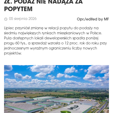
ZŁ. PODAŻ NIE NADĄŻA ZA
POPYTEM
05 sierpnia 2026
schedule
Opr./edited by MF
Lipiec przyniósł zmianę w relacji popytu do podaży na
siedmiu największych rynkach mieszkaniowych w Polsce.
Pula dostępnych lokali deweloperskich spadła poniżej
progu 60 tys., a sprzedaż wzrosła o 12 proc. rok do roku przy
jednoczesnym wyraźnym ograniczeniu liczby nowych
projektów.