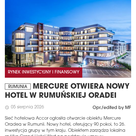
RYNEK INWESTYCYJNY I FINANSOWY
MERCURE OTWIERA NOWY
RUMUNIA
HOTEL W RUMUŃSKIEJ ORADEI
05 sierpnia 2026
schedule
Opr./edited by MF
Sieć hotelowa Accor ogłosiła otwarcie obiektu Mercure
Oradea w Rumunii. Nowy hotel, oferujący 90 pokoi, to 26.
inwestycja grupy w tym kraju. Obiektem zarządza lokalna