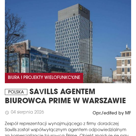
BIURA I PROJEKTY WIELOFUNKCYJNE
SAVILLS AGENTEM
POLSKA
BIUROWCA PRIME W WARSZAWIE
04 sierpnia 2026
schedule
Opr./edited by MF
Zespół reprezentacji wynajmującego z firmy doradczej
Savills został współwyłącznym agentem odpowiedzialnym