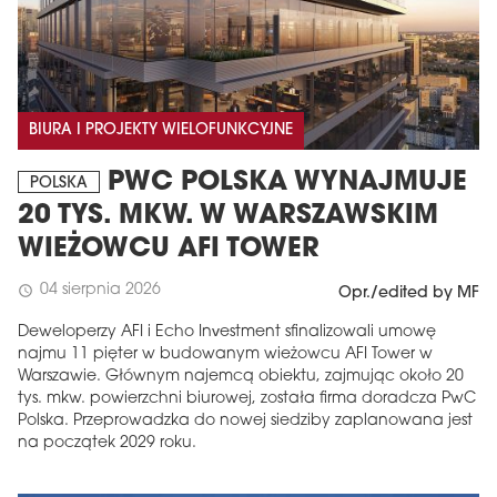
BIURA I PROJEKTY WIELOFUNKCYJNE
PWC POLSKA WYNAJMUJE
POLSKA
20 TYS. MKW. W WARSZAWSKIM
WIEŻOWCU AFI TOWER
04 sierpnia 2026
schedule
Opr./edited by MF
Deweloperzy AFI i Echo Investment sfinalizowali umowę
najmu 11 pięter w budowanym wieżowcu AFI Tower w
Warszawie. Głównym najemcą obiektu, zajmując około 20
tys. mkw. powierzchni biurowej, została firma doradcza PwC
Polska. Przeprowadzka do nowej siedziby zaplanowana jest
na początek 2029 roku.