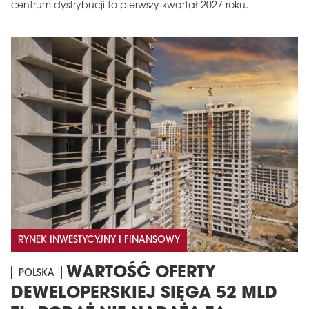
centrum dystrybucji to pierwszy kwartał 2027 roku.
MAGAZYN
Wydanie 6 (308)
CZERWIEC 2026
arrow_forward
Więcej w tym wydaniu
RYNEK INWESTYCYJNY I FINANSOWY
Zamów teraz!
WARTOŚĆ OFERTY
POLSKA
DEWELOPERSKIEJ SIĘGA 52 MLD