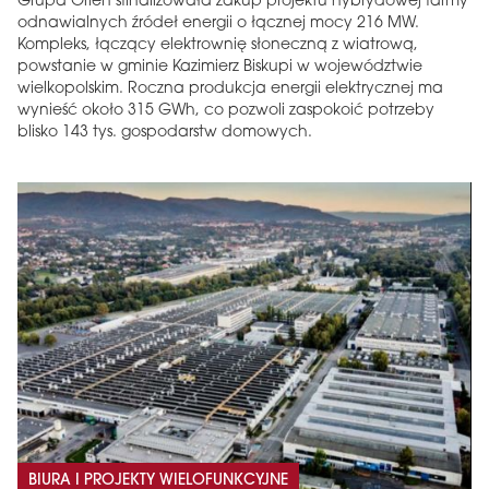
Grupa Orlen sfinalizowała zakup projektu hybrydowej farmy
odnawialnych źródeł energii o łącznej mocy 216 MW.
Kompleks, łączący elektrownię słoneczną z wiatrową,
powstanie w gminie Kazimierz Biskupi w województwie
wielkopolskim. Roczna produkcja energii elektrycznej ma
wynieść około 315 GWh, co pozwoli zaspokoić potrzeby
blisko 143 tys. gospodarstw domowych.
BIURA I PROJEKTY WIELOFUNKCYJNE