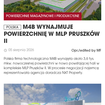
POWIERZCHNIE MAGAZYNOWE I PRODUKCYJNE
M4B WYNAJMUJE
POLSKA
POWIERZCHNIĘ W MLP PRUSZKÓW
II
05 sierpnia 2026
schedule
Opr./edited by MF
Polska firma technologiczna M4B wynajęła około 3,6 tys.
mkw. nowoczesnej powierzchni w nowo powstającej hali w
kompleksie MLP Pruszków II. W procesie negocjacji najemcę
reprezentowała agencja doradcza NXT Property.