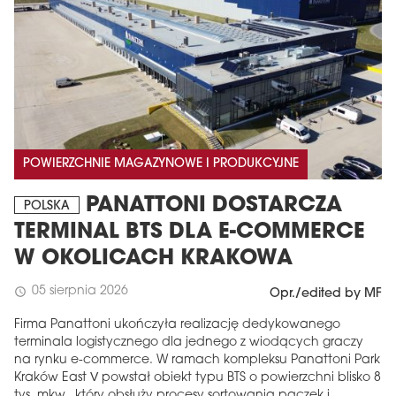
POWIERZCHNIE MAGAZYNOWE I PRODUKCYJNE
PANATTONI DOSTARCZA
POLSKA
TERMINAL BTS DLA E-COMMERCE
W OKOLICACH KRAKOWA
05 sierpnia 2026
schedule
Opr./edited by MF
Firma Panattoni ukończyła realizację dedykowanego
terminala logistycznego dla jednego z wiodących graczy
na rynku e-commerce. W ramach kompleksu Panattoni Park
Kraków East V powstał obiekt typu BTS o powierzchni blisko 8
tys. mkw., który obsłuży procesy sortowania paczek i