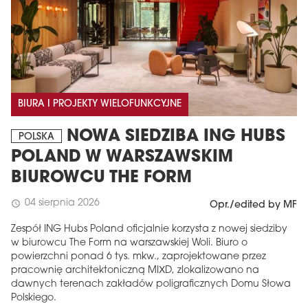
BIURA I PROJEKTY WIELOFUNKCYJNE
NOWA SIEDZIBA ING HUBS
POLSKA
POLAND W WARSZAWSKIM
BIUROWCU THE FORM
04 sierpnia 2026
schedule
Opr./edited by MF
Zespół ING Hubs Poland oficjalnie korzysta z nowej siedziby
w biurowcu The Form na warszawskiej Woli. Biuro o
powierzchni ponad 6 tys. mkw., zaprojektowane przez
pracownię architektoniczną MIXD, zlokalizowano na
dawnych terenach zakładów poligraficznych Domu Słowa
Polskiego.