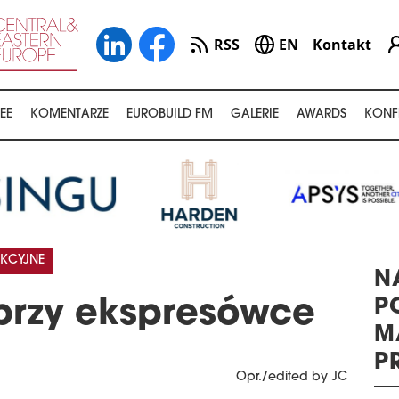
RSS
EN
Kontakt
EE
KOMENTARZE
EUROBUILD FM
GALERIE
AWARDS
KONF
KCYJNE
N
P
przy ekspresówce
M
P
Opr./edited by JC