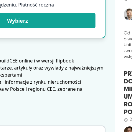
powi
ądzeniu. Płatność roczna
3
schedule
wyb
komp
Wybierz
schedule
3
CTP
BY
Od 
Firm
o w
naz
Unii
komp
zwol
ldCEE online i w wersji flipbook
łącz
wstę
arze, artykuły oraz wywiady z najważniejszymi
Roz
zapl
ekspertami
 i informacje z rynku nieruchomości
PR
schedule
2
 w Polsce i regionu CEE, zebrane na
DO
MI
PIE
MI
BI
UM
Firm
RO
inno
P
mikr
miej
2
schedule