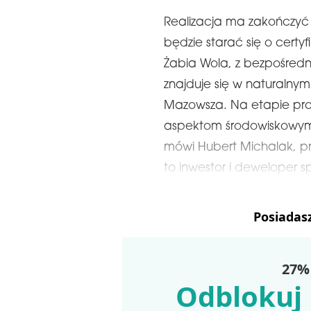
Realizacja ma zakończyć s
będzie starać się o certy
Żabia Wola, z bezpośredn
znajduje się w naturalny
Mazowsza. Na etapie pro
aspektom środowiskowym i
mówi Hubert Michalak, pr
to inwestor i deweloper s
Posiadas
27% 
Odblokuj 