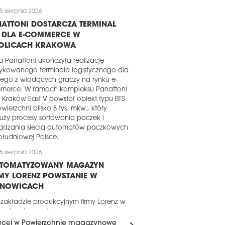
5 sierpnia 2026
ATTONI DOSTARCZA TERMINAL
S DLA E-COMMERCE W
OLICACH KRAKOWA
a Panattoni ukończyła realizację
ykowanego terminala logistycznego dla
ego z wiodących graczy na rynku e-
merce. W ramach kompleksu Panattoni
 Kraków East V powstał obiekt typu BTS
wierzchni blisko 8 tys. mkw., który
uży procesy sortowania paczek i
ządzania siecią automatów paczkowych
łudniowej Polsce.
5 sierpnia 2026
UTOMATYZOWANY MAGAZYN
MY LORENZ POWSTANIE W
ANOWICACH
 zakładzie produkcyjnym firmy Lorenz w
nowicach powstaje nowy magazyn o
erzchni około 16 tys. mkw. Za realizację
ęcej w Powierzchnie magazynowe