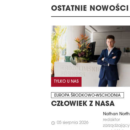
OSTATNIE NOWOŚCI
TYLKO U NAS
EUROPA ŚRODKOWO-WSCHODNIA
CZŁOWIEK Z NASA
Nathan North
redaktor
05 sierpnia 2026
schedule
zarządzający 