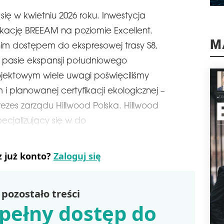
schedule
0
HO
ię w kwietniu 2026 roku. Inwestycja
PO
fikację BREEAM na poziomie Excellent.
Firm
im dostępem do ekspresowej trasy S8,
tys
M
park
m pasie ekspansji południowego
któr
jektowym wiele uwagi poświęciliśmy
pozi
na u
 planowanej certyfikacji ekologicznej –
naj
ezes zarządu Hillwood Polska. Hillwood
schedule
3
pecjalizujący się w do
DI
PO
BU
z już konto?
Zaloguj się
Firm
prze
Česk
wyna
pozostało treści
tej 
pełny dostęp do
skom
schedule
3