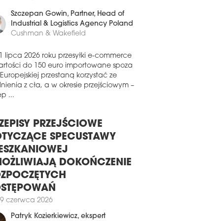
erzchni dystrybucyjnej w nowo
0 czerwca 2026
udowanym magazynie na terenie
leksu CTPark Louny II w Czechach.
Szczepan Gowin
, Partner, Head of
0 lipca 2026
Industrial & Logistics Agency Poland
Cushman & Wakefield
 BUDUJE PARK LOGISTYCZNY W
DGOSZCZY
1 lipca 2026 roku przesyłki e-commerce
a CTP ogłosiła start nowej inwestycji o
artości do 150 euro importowane spoza
wie CTPark Bydgoszcz. Nowoczesny
 Europejskiej przestaną korzystać ze
leks przemysłowo-logistyczny zaoferuje
nienia z cła, a w okresie przejściowym –
nie ponad 51 tys. mkw. powierzchni.
p ...
poczęcie prac budowlanych
anowano na najbliższe miesiące.
ZEPISY PRZEJŚCIOWE
9 lipca 2026
TYCZĄCE SPECUSTAWY
CROHARVEST WYBUDUJE
RWSZĄ W EUROPIE FABRYKĘ
ESZKANIOWEJ
AŁKA MIKROBIOLOGICZNEGO
OŻLIWIAJĄ DOKOŃCZENIE
a MicroHarvest planuje budowę
ZPOCZĘTYCH
wacyjnego zakładu produkcji białka
OSTĘPOWAŃ
obiologicznego w niemieckiej
scowości Leuna. Będzie to pierwsza
9 czerwca 2026