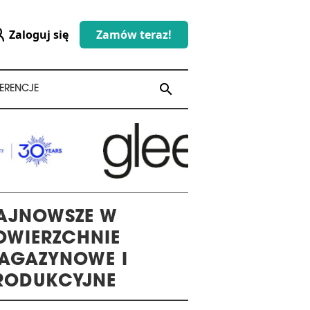
Zaloguj się
Zamów teraz!
search
search
ERENCJE
AJNOWSZE W
OWIERZCHNIE
AGAZYNOWE I
RODUKCYJNE