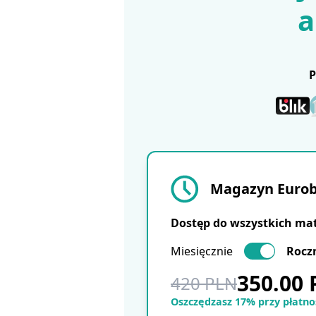
a
Magazyn Eurobu
Dostęp do wszystkich ma
Miesięcznie
Rocz
350.00
420 PLN
Oszczędzasz 17% przy płatnoś