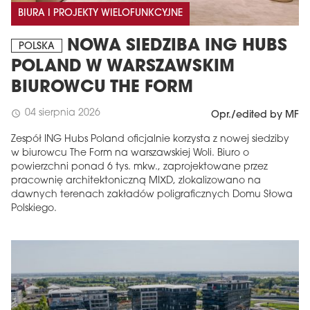
BIURA I PROJEKTY WIELOFUNKCYJNE
NOWA SIEDZIBA ING HUBS
POLSKA
POLAND W WARSZAWSKIM
BIUROWCU THE FORM
04 sierpnia 2026
schedule
Opr./edited by MF
Zespół ING Hubs Poland oficjalnie korzysta z nowej siedziby
w biurowcu The Form na warszawskiej Woli. Biuro o
powierzchni ponad 6 tys. mkw., zaprojektowane przez
pracownię architektoniczną MIXD, zlokalizowano na
dawnych terenach zakładów poligraficznych Domu Słowa
Polskiego.