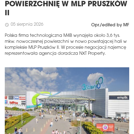
POWIERZCHNIĘ W MLP PRUSZKÓW
II
05 sierpnia 2026
schedule
Opr./edited by MF
Polska firma technologiczna M4B wynajęła około 3,6 tys.
mkw. nowoczesnej powierzchni w nowo powstającej hali w
kompleksie MLP Pruszków II. W procesie negocjacji najemcę
reprezentowała agencja doradcza NXT Property.