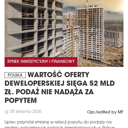
RYNEK INWESTYCYJNY I FINANSOWY
MAGAZYN
WARTOŚĆ OFERTY
POLSKA
Wydanie 6 (308)
DEWELOPERSKIEJ SIĘGA 52 MLD
CZERWIEC 2026
ZŁ. PODAŻ NIE NADĄŻA ZA
arrow_forward
Więcej w tym wydaniu
POPYTEM
Zamów teraz!
05 sierpnia 2026
schedule
Opr./edited by MF
Lipiec przyniósł zmianę w relacji popytu do podaży na