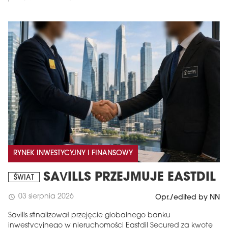
RYNEK INWESTYCYJNY I FINANSOWY
SAVILLS PRZEJMUJE EASTDIL
ŚWIAT
03 sierpnia 2026
schedule
Opr./edited by NN
Savills sfinalizował przejęcie globalnego banku
inwestycyjnego w nieruchomości Eastdil Secured za kwotę