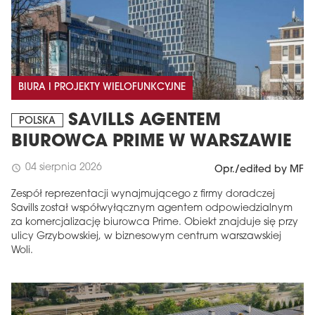
BIURA I PROJEKTY WIELOFUNKCYJNE
SAVILLS AGENTEM
POLSKA
BIUROWCA PRIME W WARSZAWIE
04 sierpnia 2026
schedule
Opr./edited by MF
Zespół reprezentacji wynajmującego z firmy doradczej
Savills został współwyłącznym agentem odpowiedzialnym
za komercjalizację biurowca Prime. Obiekt znajduje się przy
ulicy Grzybowskiej, w biznesowym centrum warszawskiej
Woli.