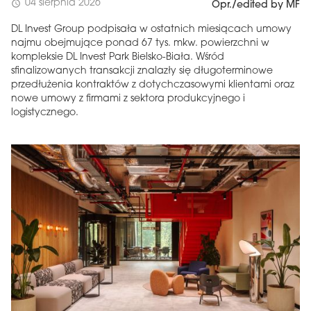
04 sierpnia 2026
schedule
Opr./edited by MF
DL Invest Group podpisała w ostatnich miesiącach umowy
najmu obejmujące ponad 67 tys. mkw. powierzchni w
kompleksie DL Invest Park Bielsko-Biała. Wśród
sfinalizowanych transakcji znalazły się długoterminowe
przedłużenia kontraktów z dotychczasowymi klientami oraz
nowe umowy z firmami z sektora produkcyjnego i
logistycznego.