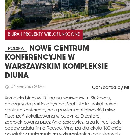
BIURA I PROJEKTY WIELOFUNKCYJNE
NOWE CENTRUM
POLSKA
KONFERENCYJNE W
WARSZAWSKIM KOMPLEKSIE
DIUNA
04 sierpnia 2026
schedule
Opr./edited by MF
Kompleks biurowy Diuna na warszawskim Służewcu,
należący do portfolio Syrena Real Estate, zyskał nowe
centrum konferencyjne o powierzchni blisko 460 mkw.
Przestrzeń zlokalizowana w budynku D została
zaprojektowana przez Anię Łoskiewicz, a za jej realizację
odpowiadała firma Reesco. Wnętrza dla około 160 osób
powstały z maksymalnym wykorzystaniem odzyskanych