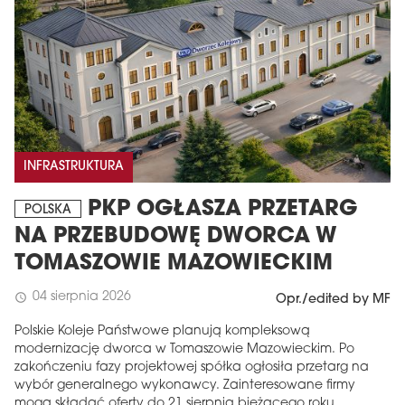
INFRASTRUKTURA
PKP OGŁASZA PRZETARG
POLSKA
NA PRZEBUDOWĘ DWORCA W
TOMASZOWIE MAZOWIECKIM
04 sierpnia 2026
schedule
Opr./edited by MF
Polskie Koleje Państwowe planują kompleksową
modernizację dworca w Tomaszowie Mazowieckim. Po
zakończeniu fazy projektowej spółka ogłosiła przetarg na
wybór generalnego wykonawcy. Zainteresowane firmy
mogą składać oferty do 21 sierpnia bieżącego roku.