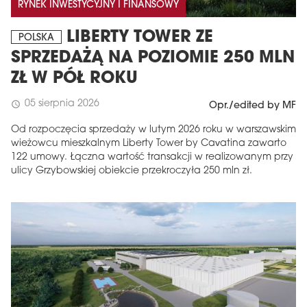
RYNEK INWESTYCYJNY I FINANSOWY
LIBERTY TOWER ZE
POLSKA
SPRZEDAŻĄ NA POZIOMIE 250 MLN
ZŁ W PÓŁ ROKU
05 sierpnia 2026
schedule
Opr./edited by MF
Od rozpoczęcia sprzedaży w lutym 2026 roku w warszawskim
wieżowcu mieszkalnym Liberty Tower by Cavatina zawarto
122 umowy. Łączna wartość transakcji w realizowanym przy
ulicy Grzybowskiej obiekcie przekroczyła 250 mln zł.