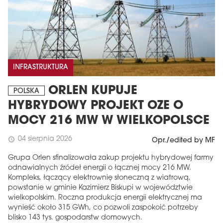
INFRASTRUKTURA
ORLEN KUPUJE
POLSKA
HYBRYDOWY PROJEKT OZE O
MOCY 216 MW W WIELKOPOLSCE
04 sierpnia 2026
schedule
Opr./edited by MF
Grupa Orlen sfinalizowała zakup projektu hybrydowej farmy
odnawialnych źródeł energii o łącznej mocy 216 MW.
Kompleks, łączący elektrownię słoneczną z wiatrową,
powstanie w gminie Kazimierz Biskupi w województwie
wielkopolskim. Roczna produkcja energii elektrycznej ma
wynieść około 315 GWh, co pozwoli zaspokoić potrzeby
blisko 143 tys. gospodarstw domowych.