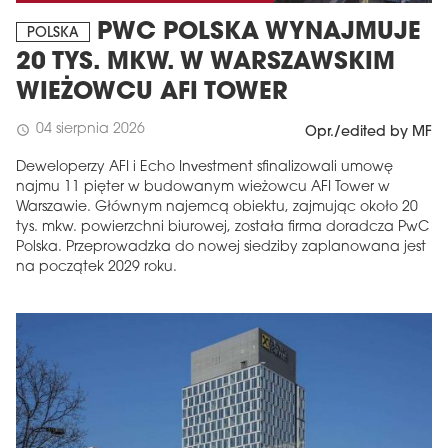
PWC POLSKA WYNAJMUJE
POLSKA
20 TYS. MKW. W WARSZAWSKIM
WIEŻOWCU AFI TOWER
04 sierpnia 2026
schedule
Opr./edited by MF
Deweloperzy AFI i Echo Investment sfinalizowali umowę
najmu 11 pięter w budowanym wieżowcu AFI Tower w
Warszawie. Głównym najemcą obiektu, zajmując około 20
tys. mkw. powierzchni biurowej, została firma doradcza PwC
Polska. Przeprowadzka do nowej siedziby zaplanowana jest
na początek 2029 roku.