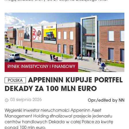
RYNEK INWESTYCYJNY I FINANSOWY
APPENINN KUPUJE PORTFEL
POLSKA
DEKADY ZA 100 MLN EURO
03 sierpnia 2026
schedule
Opr./edited by NN
Węgierski inwestor nieruchomości Appeninn Asset
Management Holding sfinalizował przejęcie jedenastu
centrów handlowych Dekada w całej Polsce za kwotę
ponad 100 mln euro.