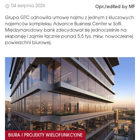
04 sierpnia 2026
schedule
Opr./edited by MF
Grupa GTC odnowiła umowę najmu z jednym z kluczowych
najemców kompleksu Advance Business Center w Sofii.
Międzynarodowy bank zdecydował się jednocześnie na
ekspansję i zajmie łącznie ponad 5,5 tys. mkw. nowoczesnej
powierzchni biurowej.
BIURA I PROJEKTY WIELOFUNKCYJNE