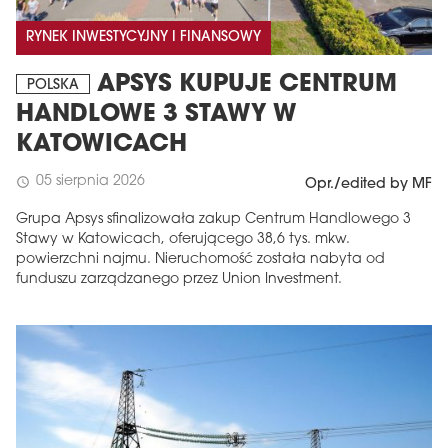
RYNEK INWESTYCYJNY I FINANSOWY
APSYS KUPUJE CENTRUM
POLSKA
HANDLOWE 3 STAWY W
KATOWICACH
05 sierpnia 2026
schedule
Opr./edited by MF
Grupa Apsys sfinalizowała zakup Centrum Handlowego 3
Stawy w Katowicach, oferującego 38,6 tys. mkw.
powierzchni najmu. Nieruchomość została nabyta od
funduszu zarządzanego przez Union Investment.