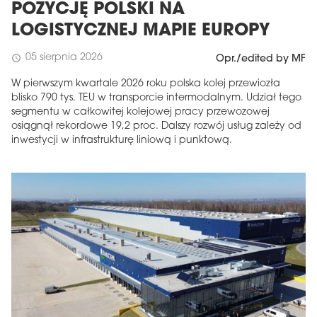
POZYCJĘ POLSKI NA
LOGISTYCZNEJ MAPIE EUROPY
05 sierpnia 2026
schedule
Opr./edited by MF
W pierwszym kwartale 2026 roku polska kolej przewiozła
blisko 790 tys. TEU w transporcie intermodalnym. Udział tego
segmentu w całkowitej kolejowej pracy przewozowej
osiągnął rekordowe 19,2 proc. Dalszy rozwój usług zależy od
inwestycji w infrastrukturę liniową i punktową.