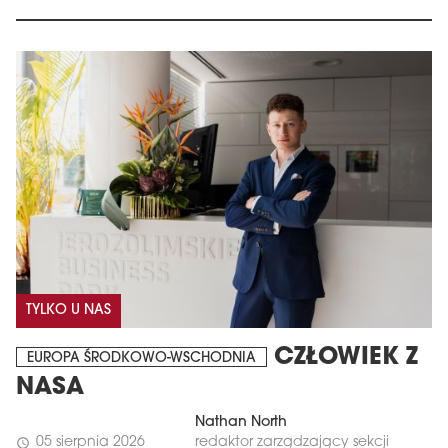
TYLKO U NAS
CZŁOWIEK Z
EUROPA ŚRODKOWO-WSCHODNIA
NASA
Nathan North
05 sierpnia 2026
redaktor zarządzający sekcji
schedule