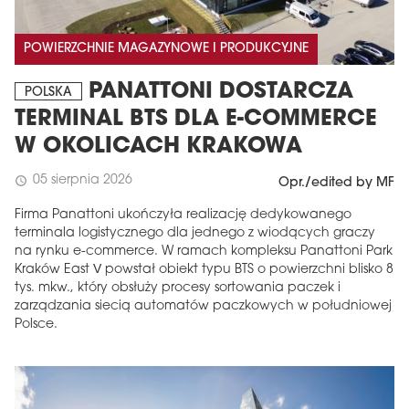
POWIERZCHNIE MAGAZYNOWE I PRODUKCYJNE
PANATTONI DOSTARCZA
POLSKA
TERMINAL BTS DLA E-COMMERCE
W OKOLICACH KRAKOWA
05 sierpnia 2026
schedule
Opr./edited by MF
Firma Panattoni ukończyła realizację dedykowanego
terminala logistycznego dla jednego z wiodących graczy
na rynku e-commerce. W ramach kompleksu Panattoni Park
Kraków East V powstał obiekt typu BTS o powierzchni blisko 8
tys. mkw., który obsłuży procesy sortowania paczek i
zarządzania siecią automatów paczkowych w południowej
Polsce.