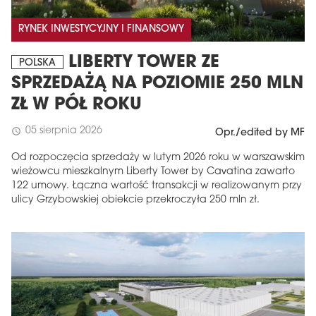
RYNEK INWESTYCYJNY I FINANSOWY
LIBERTY TOWER ZE
POLSKA
SPRZEDAŻĄ NA POZIOMIE 250 MLN
ZŁ W PÓŁ ROKU
05 sierpnia 2026
schedule
Opr./edited by MF
Od rozpoczęcia sprzedaży w lutym 2026 roku w warszawskim
wieżowcu mieszkalnym Liberty Tower by Cavatina zawarto
122 umowy. Łączna wartość transakcji w realizowanym przy
ulicy Grzybowskiej obiekcie przekroczyła 250 mln zł.