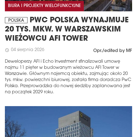
BIURA I PROJEKTY WIELOFUNKCYJNE
PWC POLSKA WYNAJMUJE
POLSKA
20 TYS. MKW. W WARSZAWSKIM
WIEŻOWCU AFI TOWER
04 sierpnia 2026
schedule
Opr./edited by MF
Deweloperzy AFI i Echo Investment sfinalizowali umowę
najmu 11 pięter w budowanym wieżowcu AFI Tower w
Warszawie. Głównym najemcą obiektu, zajmując około 20
tys. mkw. powierzchni biurowej, została firma doradcza PwC
Polska. Przeprowadzka do nowej siedziby zaplanowana jest
na początek 2029 roku.