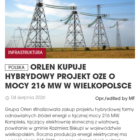
INFRASTRUKTURA
ORLEN KUPUJE
POLSKA
HYBRYDOWY PROJEKT OZE O
MOCY 216 MW W WIELKOPOLSCE
04 sierpnia 2026
schedule
Opr./edited by MF
Grupa Orlen sfinalizowała zakup projektu hybrydowej farmy
odnawialnych źródeł energii o łącznej mocy 216 MW.
Kompleks, łączący elektrownię słoneczną z wiatrową,
powstanie w gminie Kazimierz Biskupi w województwie
wielkopolskim. Roczna produkcja energii elektrycznej ma