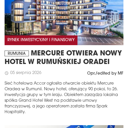
RYNEK INWESTYCYJNY I FINANSOWY
MERCURE OTWIERA NOWY
RUMUNIA
HOTEL W RUMUŃSKIEJ ORADEI
05 sierpnia 2026
schedule
Opr./edited by MF
Sieć hotelowa Accor ogłosiła otwarcie obiektu Mercure
Oradea w Rumunii. Nowy hotel, oferujący 90 pokoi, to 26.
inwestycja grupy w tym kraju. Obiektem zarządza lokalna
spółka Grand Hotel West na podstawie umowy
franczyzowej, a jego operatorem została firma Spark
Hospitality.