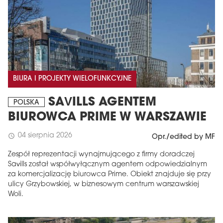
BIURA I PROJEKTY WIELOFUNKCYJNE
SAVILLS AGENTEM
POLSKA
BIUROWCA PRIME W WARSZAWIE
04 sierpnia 2026
schedule
Opr./edited by MF
Zespół reprezentacji wynajmującego z firmy doradczej
Savills został współwyłącznym agentem odpowiedzialnym
za komercjalizację biurowca Prime. Obiekt znajduje się przy
ulicy Grzybowskiej, w biznesowym centrum warszawskiej
Woli.