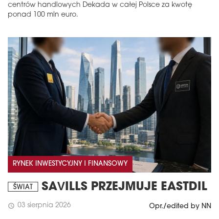
centrów handlowych Dekada w całej Polsce za kwotę
ponad 100 mln euro.
RYNEK INWESTYCYJNY I FINANSOWY
SAVILLS PRZEJMUJE EASTDIL
ŚWIAT
03 sierpnia 2026
schedule
Opr./edited by NN