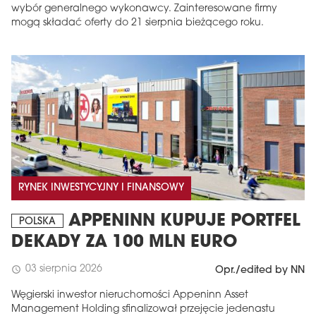
wybór generalnego wykonawcy. Zainteresowane firmy
mogą składać oferty do 21 sierpnia bieżącego roku.
RYNEK INWESTYCYJNY I FINANSOWY
APPENINN KUPUJE PORTFEL
POLSKA
DEKADY ZA 100 MLN EURO
03 sierpnia 2026
schedule
Opr./edited by NN
Węgierski inwestor nieruchomości Appeninn Asset
Management Holding sfinalizował przejęcie jedenastu