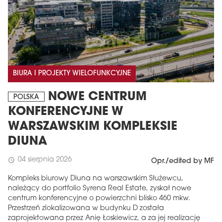
BIURA I PROJEKTY WIELOFUNKCYJNE
NOWE CENTRUM
POLSKA
KONFERENCYJNE W
WARSZAWSKIM KOMPLEKSIE
DIUNA
04 sierpnia 2026
schedule
Opr./edited by MF
Kompleks biurowy Diuna na warszawskim Służewcu,
należący do portfolio Syrena Real Estate, zyskał nowe
centrum konferencyjne o powierzchni blisko 460 mkw.
Przestrzeń zlokalizowana w budynku D została
zaprojektowana przez Anię Łoskiewicz, a za jej realizację