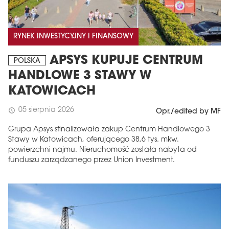
RYNEK INWESTYCYJNY I FINANSOWY
APSYS KUPUJE CENTRUM
POLSKA
HANDLOWE 3 STAWY W
KATOWICACH
05 sierpnia 2026
schedule
Opr./edited by MF
Grupa Apsys sfinalizowała zakup Centrum Handlowego 3
Stawy w Katowicach, oferującego 38,6 tys. mkw.
powierzchni najmu. Nieruchomość została nabyta od
funduszu zarządzanego przez Union Investment.