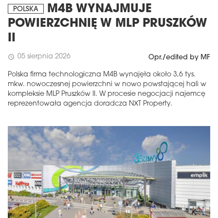
M4B WYNAJMUJE
POLSKA
POWIERZCHNIĘ W MLP PRUSZKÓW
II
05 sierpnia 2026
schedule
Opr./edited by MF
Polska firma technologiczna M4B wynajęła około 3,6 tys.
mkw. nowoczesnej powierzchni w nowo powstającej hali w
kompleksie MLP Pruszków II. W procesie negocjacji najemcę
reprezentowała agencja doradcza NXT Property.