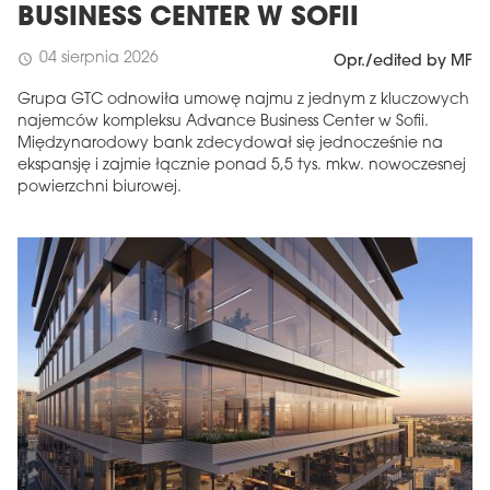
BUSINESS CENTER W SOFII
04 sierpnia 2026
schedule
Opr./edited by MF
Grupa GTC odnowiła umowę najmu z jednym z kluczowych
najemców kompleksu Advance Business Center w Sofii.
Międzynarodowy bank zdecydował się jednocześnie na
ekspansję i zajmie łącznie ponad 5,5 tys. mkw. nowoczesnej
powierzchni biurowej.