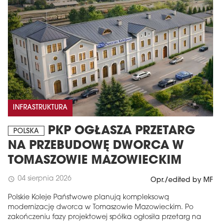
INFRASTRUKTURA
PKP OGŁASZA PRZETARG
POLSKA
NA PRZEBUDOWĘ DWORCA W
TOMASZOWIE MAZOWIECKIM
04 sierpnia 2026
schedule
Opr./edited by MF
Polskie Koleje Państwowe planują kompleksową
modernizację dworca w Tomaszowie Mazowieckim. Po
zakończeniu fazy projektowej spółka ogłosiła przetarg na