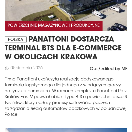
POWIERZCHNIE MAGAZYNOWE I PRODUKCYJNE
PANATTONI DOSTARCZA
POLSKA
TERMINAL BTS DLA E-COMMERCE
W OKOLICACH KRAKOWA
05 sierpnia 2026
schedule
Opr./edited by MF
Firma Panattoni ukończyła realizację dedykowanego
terminala logistycznego dla jednego z wiodących graczy
na rynku e-commerce. W ramach kompleksu Panattoni Park
Kraków East V powstał obiekt typu BTS o powierzchni blisko 8
tys. mkw., który obsłuży procesy sortowania paczek i
zarządzania siecią automatów paczkowych w południowej
Polsce.