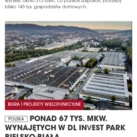
wynieść około 315 GWh, co pozwoli zaspokoić potrzeby
blisko 143 tys. gospodarstw domowych.
BIURA I PROJEKTY WIELOFUNKCYJNE
PONAD 67 TYS. MKW.
POLSKA
WYNAJĘTYCH W DL INVEST PARK