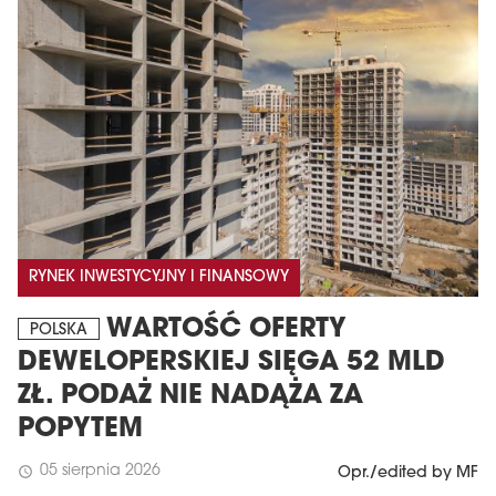
RYNEK INWESTYCYJNY I FINANSOWY
WARTOŚĆ OFERTY
POLSKA
DEWELOPERSKIEJ SIĘGA 52 MLD
ZŁ. PODAŻ NIE NADĄŻA ZA
POPYTEM
05 sierpnia 2026
schedule
Opr./edited by MF