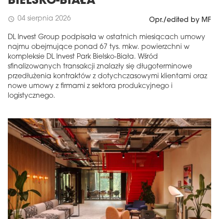
BIELSKO-BIAŁA
04 sierpnia 2026
schedule
Opr./edited by MF
DL Invest Group podpisała w ostatnich miesiącach umowy
najmu obejmujące ponad 67 tys. mkw. powierzchni w
kompleksie DL Invest Park Bielsko-Biała. Wśród
sfinalizowanych transakcji znalazły się długoterminowe
przedłużenia kontraktów z dotychczasowymi klientami oraz
nowe umowy z firmami z sektora produkcyjnego i
logistycznego.