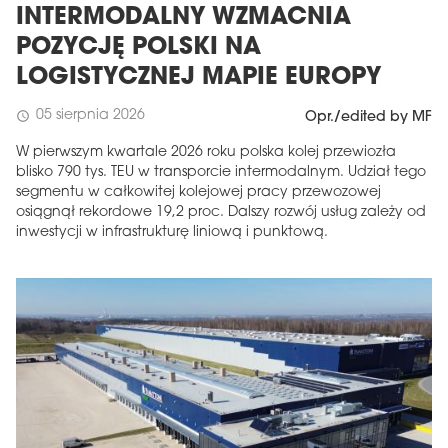
INTERMODALNY WZMACNIA
POZYCJĘ POLSKI NA
LOGISTYCZNEJ MAPIE EUROPY
05 sierpnia 2026
schedule
Opr./edited by MF
W pierwszym kwartale 2026 roku polska kolej przewiozła
blisko 790 tys. TEU w transporcie intermodalnym. Udział tego
segmentu w całkowitej kolejowej pracy przewozowej
osiągnął rekordowe 19,2 proc. Dalszy rozwój usług zależy od
inwestycji w infrastrukturę liniową i punktową.