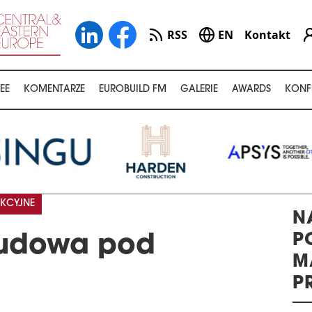
RSS
EN
Kontakt
EE
KOMENTARZE
EUROBUILD FM
GALERIE
AWARDS
KONF
KCYJNE
N
P
udowa pod
M
P