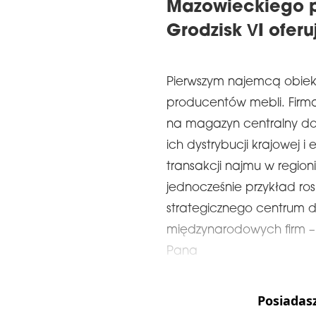
Mazowieckiego p
Grodzisk VI oferu
Pierwszym najemcą obiek
producentów mebli. Firma
na magazyn centralny d
ich dystrybucji krajowej i 
transakcji najmu w region
jednocześnie przykład r
strategicznego centrum dy
międzynarodowych firm –
Pana
Posiadas