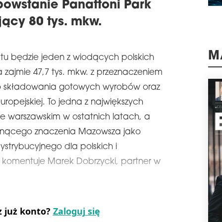
schedule
0
owstanie Panattoni Park
HO
jący 80 tys. mkw.
PO
Firm
tys
M
tu będzie jeden z wiodących polskich
park
któr
 zajmie 47,7 tys. mkw. z przeznaczeniem
pozi
na u
o składowania gotowych wyrobów oraz
naj
europejskiej. To jedna z największych
schedule
3
ie warszawskim w ostatnich latach, a
DI
osnącego znaczenia Mazowsza jako
PO
BU
strybucyjnego dla polskich i
Firm
 komentuje Marek Dobrzycki, partner w
prze
Česk
wyna
tej 
skom
z już konto?
Zaloguj się
schedule
3