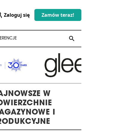
Zaloguj się
Zamów teraz!
search
search
ERENCJE
AJNOWSZE W
OWIERZCHNIE
AGAZYNOWE I
RODUKCYJNE