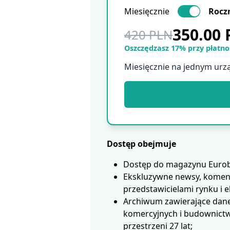
Miesięcznie
Rocz
350.00
420 PLN
Oszczędzasz 17% przy płatnoś
Miesięcznie na jednym urz
Dostęp obejmuje
Dostęp do magazynu Eurobui
Ekskluzywne newsy, koment
przedstawicielami rynku i 
Archiwum zawierające dane
komercyjnych i budownictwa
przestrzeni 27 lat;