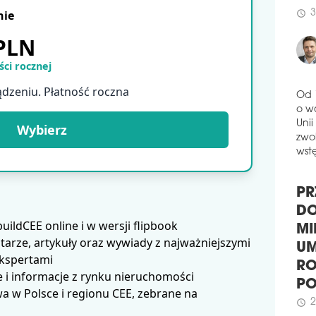
powi
nie
3
schedule
wyb
komp
 PLN
schedule
3
ci rocznej
CTP
BY
ądzeniu. Płatność roczna
Od 
Firm
o w
naz
Unii
Wybierz
komp
zwol
łącz
wstę
Roz
zapl
PR
schedule
2
DO
MI
ldCEE online i w wersji flipbook
PIE
MI
arze, artykuły oraz wywiady z najważniejszymi
BI
UM
ekspertami
Firm
RO
 i informacje z rynku nieruchomości
inno
P
 w Polsce i regionu CEE, zebrane na
mikr
miej
2
schedule