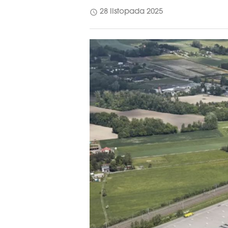
schedule
28 listopada 2025