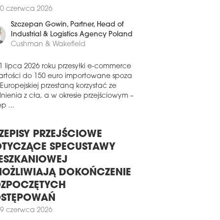
erzchni dystrybucyjnej w nowo
0 czerwca 2026
udowanym magazynie na terenie
leksu CTPark Louny II w Czechach.
Szczepan Gowin
, Partner, Head of
0 lipca 2026
Industrial & Logistics Agency Poland
Cushman & Wakefield
 BUDUJE PARK LOGISTYCZNY W
DGOSZCZY
1 lipca 2026 roku przesyłki e-commerce
a CTP ogłosiła start nowej inwestycji o
artości do 150 euro importowane spoza
wie CTPark Bydgoszcz. Nowoczesny
 Europejskiej przestaną korzystać ze
leks przemysłowo-logistyczny zaoferuje
nienia z cła, a w okresie przejściowym –
nie ponad 51 tys. mkw. powierzchni.
p ...
poczęcie prac budowlanych
anowano na najbliższe miesiące.
ZEPISY PRZEJŚCIOWE
9 lipca 2026
TYCZĄCE SPECUSTAWY
CROHARVEST WYBUDUJE
RWSZĄ W EUROPIE FABRYKĘ
ESZKANIOWEJ
AŁKA MIKROBIOLOGICZNEGO
OŻLIWIAJĄ DOKOŃCZENIE
a MicroHarvest planuje budowę
ZPOCZĘTYCH
wacyjnego zakładu produkcji białka
OSTĘPOWAŃ
obiologicznego w niemieckiej
scowości Leuna. Będzie to pierwsza
9 czerwca 2026