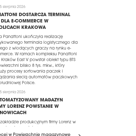
5 sierpnia 2026
ATTONI DOSTARCZA TERMINAL
S DLA E-COMMERCE W
OLICACH KRAKOWA
a Panattoni ukończyła realizację
ykowanego terminala logistycznego dla
ego z wiodących graczy na rynku e-
merce. W ramach kompleksu Panattoni
 Kraków East V powstał obiekt typu BTS
wierzchni blisko 8 tys. mkw., który
uży procesy sortowania paczek i
ządzania siecią automatów paczkowych
łudniowej Polsce.
5 sierpnia 2026
UTOMATYZOWANY MAGAZYN
MY LORENZ POWSTANIE W
ANOWICACH
 zakładzie produkcyjnym firmy Lorenz w
nowicach powstaje nowy magazyn o
erzchni około 16 tys. mkw. Za realizację
ęcej w Powierzchnie magazynowe