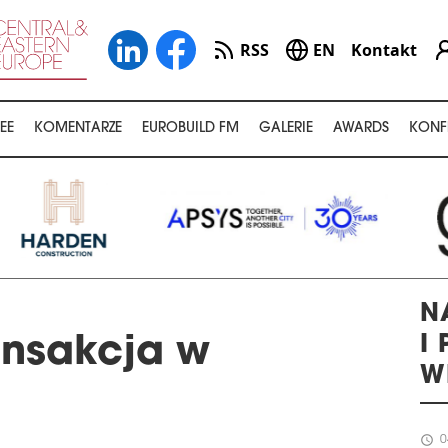
RSS
EN
Kontakt
EE
KOMENTARZE
EUROBUILD FM
GALERIE
AWARDS
KONF
N
I
ansakcja w
W
schedule
0