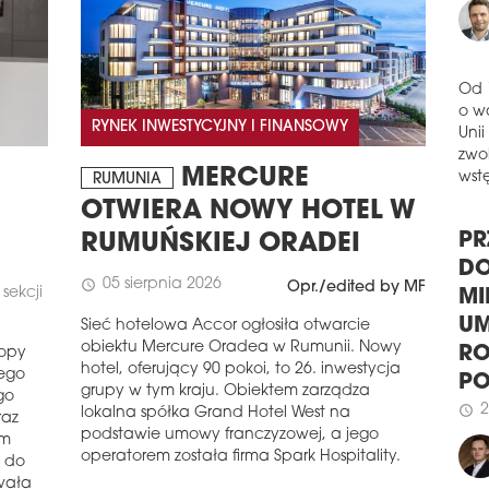
reg
kwar
proc
naj
schedule
2
Od 
RYNEK INWESTYCYJNY I FINANSOWY
SYR
o w
REN
Unii
MERCURE
WA
RUMUNIA
zwol
wstę
OTWIERA NOWY HOTEL W
Firm
zost
RUMUŃSKIEJ ORADEI
kami
PR
zlok
05 sierpnia 2026
schedule
Opr./edited by MF
sekcji
ścis
DO
powi
MI
Sieć hotelowa Accor ogłosiła otwarcie
mkw.
obiektu Mercure Oradea w Rumunii. Nowy
UM
ropy
fina
hotel, oferujący 90 pokoi, to 26. inwestycja
rego
RO
schedule
2
grupy w tym kraju. Obiektem zarządza
go
P
lokalna spółka Grand Hotel West na
WTW
raz
podstawie umowy franczyzowej, a jego
2
schedule
ym
DO
operatorem została firma Spark Hospitality.
 do
Glo
wała