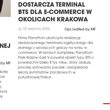
(PI
czyn
DOSTARCZA TERMINAL
pod
ośm
BTS DLA E-COMMERCE W
Pols
OKOLICACH KRAKOWA
całk
biu
wyni
05 sierpnia 2026
schedule
Opr./edited by MF
schedule
2
Firma Panattoni ukończyła realizację
PR
dedykowanego terminala logistycznego dla
ZNEJ
WR
jednego z wiodących graczy na rynku e-
commerce. W ramach kompleksu Panattoni
Firm
Park Kraków East V powstał obiekt typu BTS o
ame
powierzchni blisko 8 tys. mkw., który obsłuży
 by MF
Cor
procesy sortowania paczek i zarządzania
biu
kolej
siecią automatów paczkowych w
wyna
rcie
południowej Polsce.
pięt
w
Pol
j
schedule
2
ozwój
rę
FO
WA
Pols