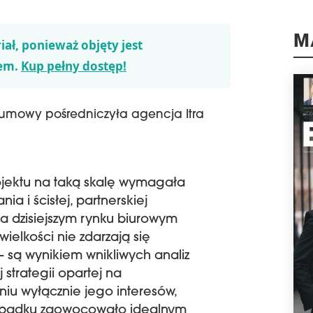
jed
Adva
Mię
iał, ponieważ objęty jest
jedn
M
em.
Kup pełny dostęp!
pona
powi
schedule
0
 umowy pośredniczyła agencja Itra
PW
MK
AFI
Dewe
sfin
ojektu na taką skalę wymagała
bud
ia i ścisłej, partnerskiej
War
a dzisiejszym rynku biurowym
zajm
biur
 wielkości nie zdarzają się
Pols
 są wynikiem wnikliwych analiz
zapl
j strategii opartej na
schedule
0
iu wyłącznie jego interesów,
SAV
ypadku zaowocowało idealnym