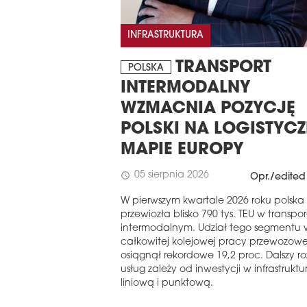
INFRASTRUKTURA
TRANSPORT
POLSKA
INTERMODALNY
WZMACNIA POZYCJĘ
POLSKI NA LOGISTYC
MAPIE EUROPY
05 sierpnia 2026
schedule
Opr./edited
W pierwszym kwartale 2026 roku polska 
przewiozła blisko 790 tys. TEU w transpo
intermodalnym. Udział tego segmentu 
całkowitej kolejowej pracy przewozowe
osiągnął rekordowe 19,2 proc. Dalszy r
usług zależy od inwestycji w infrastruktu
liniową i punktową.