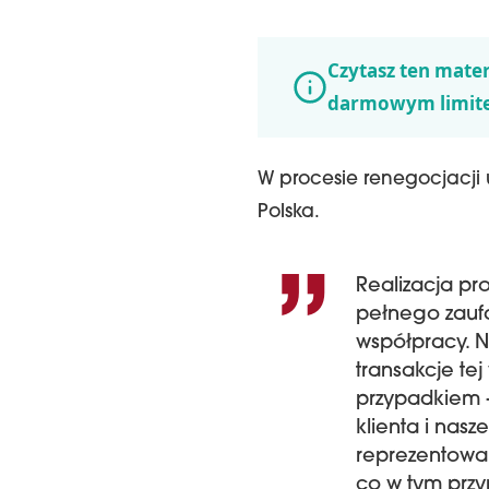
Czytasz ten mater
darmowym limit
W procesie renegocjacji
Polska.
Realizacja pr
pełnego zaufan
współpracy. N
transakcje tej
przypadkiem –
klienta i nasze
reprezentowan
co w tym prz