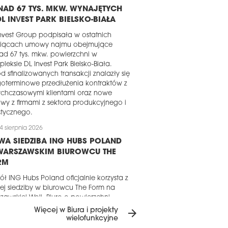
AD 67 TYS. MKW. WYNAJĘTYCH
L INVEST PARK BIELSKO-BIAŁA
nvest Group podpisała w ostatnich
siącach umowy najmu obejmujące
d 67 tys. mkw. powierzchni w
leksie DL Invest Park Bielsko-Biała.
d sfinalizowanych transakcji znalazły się
oterminowe przedłużenia kontraktów z
ychczasowymi klientami oraz nowe
y z firmami z sektora produkcyjnego i
stycznego.
4 sierpnia 2026
A SIEDZIBA ING HUBS POLAND
WARSZAWSKIM BIUROWCU THE
RM
ół ING Hubs Poland oficjalnie korzysta z
j siedziby w biurowcu The Form na
zawskiej Woli. Biuro o powierzchni
d 6 tys. mkw., zaprojektowane przez
Więcej w Biura i projekty
arrow_forward
ownię architektoniczną MIXD,
wielofunkcyjne
kalizowano na dawnych terenach