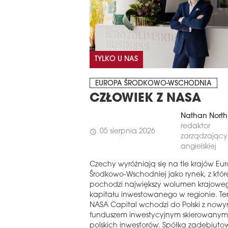
TYLKO U NAS
EUROPA ŚRODKOWO-WSCHODNIA
CZŁOWIEK Z NASA
Nathan North
redaktor
05 sierpnia 2026
schedule
zarządzający 
angielskiej
Czechy wyróżniają się na tle krajów Eu
Środkowo-Wschodniej jako rynek, z któ
pochodzi największy wolumen krajowe
kapitału inwestowanego w regionie. Te
NASA Capital wchodzi do Polski z now
funduszem inwestycyjnym skierowanym
polskich inwestorów. Spółka zadebiuto