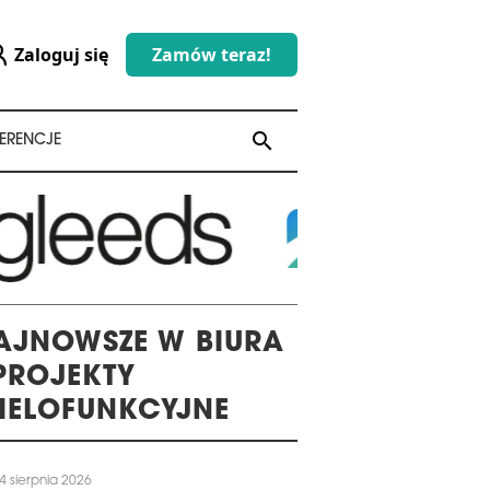
Zaloguj się
Zamów teraz!
search
search
ERENCJE
AJNOWSZE W BIURA
 PROJEKTY
IELOFUNKCYJNE
4 sierpnia 2026