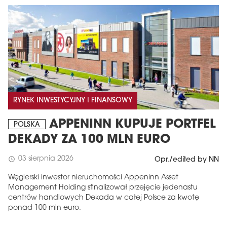
RYNEK INWESTYCYJNY I FINANSOWY
APPENINN KUPUJE PORTFEL
POLSKA
DEKADY ZA 100 MLN EURO
03 sierpnia 2026
schedule
Opr./edited by NN
Węgierski inwestor nieruchomości Appeninn Asset
Management Holding sfinalizował przejęcie jedenastu
centrów handlowych Dekada w całej Polsce za kwotę
ponad 100 mln euro.