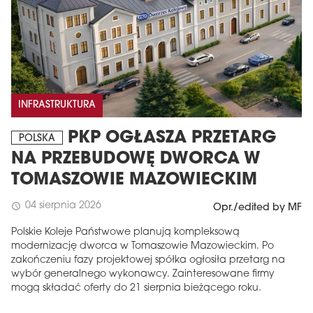
INFRASTRUKTURA
PKP OGŁASZA PRZETARG
POLSKA
NA PRZEBUDOWĘ DWORCA W
TOMASZOWIE MAZOWIECKIM
04 sierpnia 2026
schedule
Opr./edited by MF
Polskie Koleje Państwowe planują kompleksową
modernizację dworca w Tomaszowie Mazowieckim. Po
zakończeniu fazy projektowej spółka ogłosiła przetarg na
wybór generalnego wykonawcy. Zainteresowane firmy
mogą składać oferty do 21 sierpnia bieżącego roku.