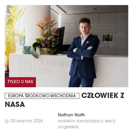
TYLKO U NAS
CZŁOWIEK Z
EUROPA ŚRODKOWO-WSCHODNIA
NASA
Nathan North
05 sierpnia 2026
redaktor zarządzający sekcji
schedule
angielskiej