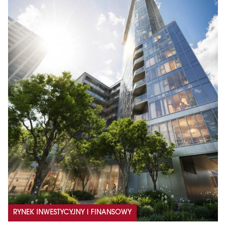
RYNEK INWESTYCYJNY I FINANSOWY