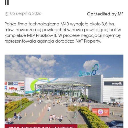
II
05 sierpnia 2026
schedule
Opr./edited by MF
Polska firma technologiczna M4B wynajęła około 3,6 tys.
mkw. nowoczesnej powierzchni w nowo powstającej hali w
kompleksie MLP Pruszków II. W procesie negocjacji najemcę
reprezentowała agencja doradcza NXT Property.