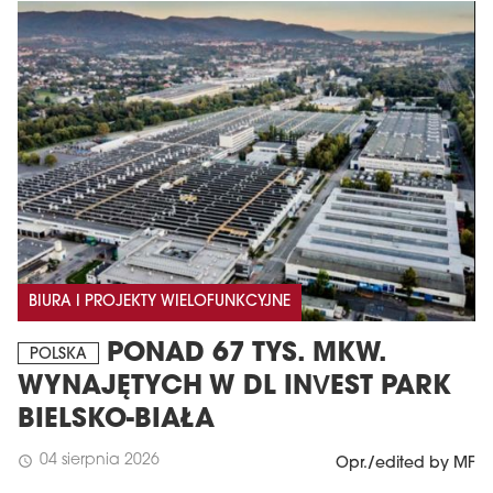
BIURA I PROJEKTY WIELOFUNKCYJNE
PONAD 67 TYS. MKW.
POLSKA
WYNAJĘTYCH W DL INVEST PARK
BIELSKO-BIAŁA
04 sierpnia 2026
schedule
Opr./edited by MF