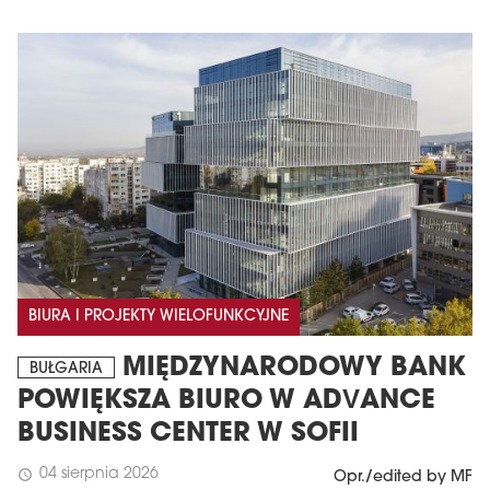
BIURA I PROJEKTY WIELOFUNKCYJNE
MIĘDZYNARODOWY BANK
BUŁGARIA
POWIĘKSZA BIURO W ADVANCE
BUSINESS CENTER W SOFII
04 sierpnia 2026
schedule
Opr./edited by MF