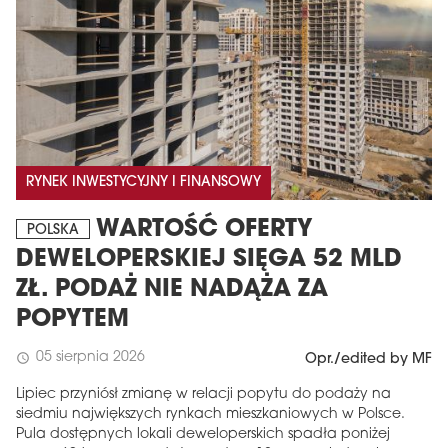
RYNEK INWESTYCYJNY I FINANSOWY
WARTOŚĆ OFERTY
POLSKA
MAGAZYN
DEWELOPERSKIEJ SIĘGA 52 MLD
Wydanie 6 (308)
ZŁ. PODAŻ NIE NADĄŻA ZA
CZERWIEC 2026
POPYTEM
arrow_forward
Więcej w tym wydaniu
05 sierpnia 2026
schedule
Opr./edited by MF
Zamów teraz!
Lipiec przyniósł zmianę w relacji popytu do podaży na
siedmiu największych rynkach mieszkaniowych w Polsce.
Pula dostępnych lokali deweloperskich spadła poniżej