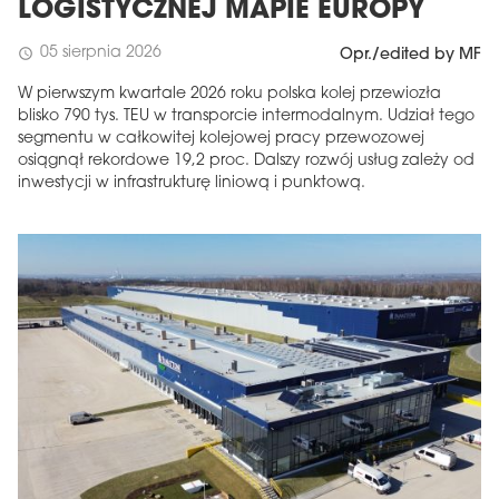
LOGISTYCZNEJ MAPIE EUROPY
05 sierpnia 2026
schedule
Opr./edited by MF
W pierwszym kwartale 2026 roku polska kolej przewiozła
blisko 790 tys. TEU w transporcie intermodalnym. Udział tego
segmentu w całkowitej kolejowej pracy przewozowej
osiągnął rekordowe 19,2 proc. Dalszy rozwój usług zależy od
inwestycji w infrastrukturę liniową i punktową.