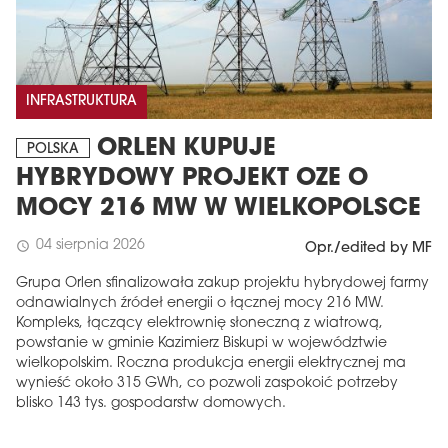
INFRASTRUKTURA
ORLEN KUPUJE
POLSKA
HYBRYDOWY PROJEKT OZE O
MOCY 216 MW W WIELKOPOLSCE
04 sierpnia 2026
schedule
Opr./edited by MF
Grupa Orlen sfinalizowała zakup projektu hybrydowej farmy
odnawialnych źródeł energii o łącznej mocy 216 MW.
Kompleks, łączący elektrownię słoneczną z wiatrową,
powstanie w gminie Kazimierz Biskupi w województwie
wielkopolskim. Roczna produkcja energii elektrycznej ma
wynieść około 315 GWh, co pozwoli zaspokoić potrzeby
blisko 143 tys. gospodarstw domowych.