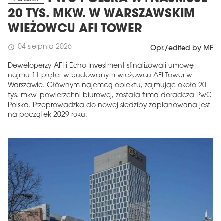
20 TYS. MKW. W WARSZAWSKIM
WIEŻOWCU AFI TOWER
04 sierpnia 2026
schedule
Opr./edited by MF
Deweloperzy AFI i Echo Investment sfinalizowali umowę
najmu 11 pięter w budowanym wieżowcu AFI Tower w
Warszawie. Głównym najemcą obiektu, zajmując około 20
tys. mkw. powierzchni biurowej, została firma doradcza PwC
Polska. Przeprowadzka do nowej siedziby zaplanowana jest
na początek 2029 roku.