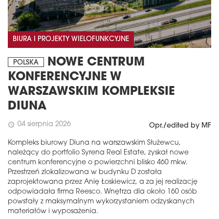
BIURA I PROJEKTY WIELOFUNKCYJNE
NOWE CENTRUM
POLSKA
KONFERENCYJNE W
WARSZAWSKIM KOMPLEKSIE
DIUNA
04 sierpnia 2026
schedule
Opr./edited by MF
Kompleks biurowy Diuna na warszawskim Służewcu,
należący do portfolio Syrena Real Estate, zyskał nowe
centrum konferencyjne o powierzchni blisko 460 mkw.
Przestrzeń zlokalizowana w budynku D została
zaprojektowana przez Anię Łoskiewicz, a za jej realizację
odpowiadała firma Reesco. Wnętrza dla około 160 osób
powstały z maksymalnym wykorzystaniem odzyskanych
materiałów i wyposażenia.