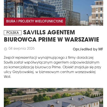
BIURA I PROJEKTY WIELOFUNKCYJNE
SAVILLS AGENTEM
POLSKA
BIUROWCA PRIME W WARSZAWIE
04 sierpnia 2026
schedule
Opr./edited by MF
Zespół reprezentacji wynajmującego z firmy doradczej
Savills został współwyłącznym agentem odpowiedzialnym
za komercjalizację biurowca Prime. Obiekt znajduje się przy
ulicy Grzybowskiej, w biznesowym centrum warszawskiej
Woli.