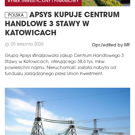
RYNEK INWESTYCYJNY I FINANSOWY
APSYS KUPUJE CENTRUM
POLSKA
HANDLOWE 3 STAWY W
KATOWICACH
05 sierpnia 2026
schedule
Opr./edited by MF
Grupa Apsys sfinalizowała zakup Centrum Handlowego 3
Stawy w Katowicach, oferującego 38,6 tys. mkw.
powierzchni najmu. Nieruchomość została nabyta od
funduszu zarządzanego przez Union Investment.