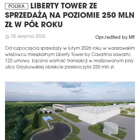
LIBERTY TOWER ZE
POLSKA
SPRZEDAŻĄ NA POZIOMIE 250 MLN
ZŁ W PÓŁ ROKU
05 sierpnia 2026
schedule
Opr./edited by MF
Od rozpoczęcia sprzedaży w lutym 2026 roku w warszawskim
wieżowcu mieszkalnym Liberty Tower by Cavatina zawarto
122 umowy. Łączna wartość transakcji w realizowanym przy
ulicy Grzybowskiej obiekcie przekroczyła 250 mln zł.