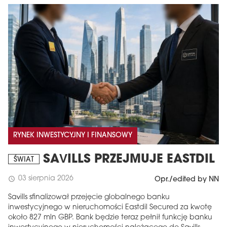
RYNEK INWESTYCYJNY I FINANSOWY
SAVILLS PRZEJMUJE EASTDIL
ŚWIAT
03 sierpnia 2026
schedule
Opr./edited by NN
Savills sfinalizował przejęcie globalnego banku
inwestycyjnego w nieruchomości Eastdil Secured za kwotę
około 827 mln GBP. Bank będzie teraz pełnił funkcję banku