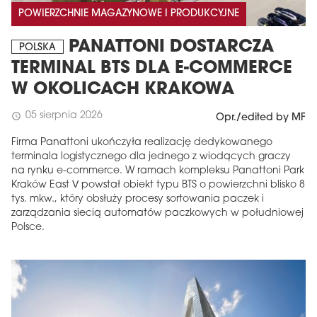
POWIERZCHNIE MAGAZYNOWE I PRODUKCYJNE
PANATTONI DOSTARCZA
POLSKA
TERMINAL BTS DLA E-COMMERCE
W OKOLICACH KRAKOWA
05 sierpnia 2026
schedule
Opr./edited by MF
Firma Panattoni ukończyła realizację dedykowanego
terminala logistycznego dla jednego z wiodących graczy
na rynku e-commerce. W ramach kompleksu Panattoni Park
Kraków East V powstał obiekt typu BTS o powierzchni blisko 8
tys. mkw., który obsłuży procesy sortowania paczek i
zarządzania siecią automatów paczkowych w południowej
Polsce.