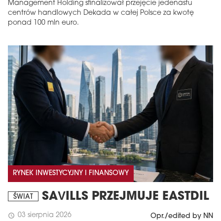
Management Holding sfinalizował przejęcie jedenastu
centrów handlowych Dekada w całej Polsce za kwotę
ponad 100 mln euro.
RYNEK INWESTYCYJNY I FINANSOWY
SAVILLS PRZEJMUJE EASTDIL
ŚWIAT
03 sierpnia 2026
schedule
Opr./edited by NN