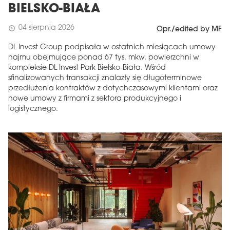
BIELSKO-BIAŁA
04 sierpnia 2026
schedule
Opr./edited by MF
DL Invest Group podpisała w ostatnich miesiącach umowy
najmu obejmujące ponad 67 tys. mkw. powierzchni w
kompleksie DL Invest Park Bielsko-Biała. Wśród
sfinalizowanych transakcji znalazły się długoterminowe
przedłużenia kontraktów z dotychczasowymi klientami oraz
nowe umowy z firmami z sektora produkcyjnego i
logistycznego.