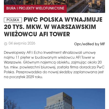
BIURA I PROJEKTY WIELOFUNKCYJNE
PWC POLSKA WYNAJMUJE
POLSKA
20 TYS. MKW. W WARSZAWSKIM
WIEŻOWCU AFI TOWER
04 sierpnia 2026
schedule
Opr./edited by MF
Deweloperzy AFI i Echo Investment sfinalizowali umowę
najmu 11 pięter w budowanym wieżowcu AFI Tower w
Warszawie. Głównym najemcą obiektu, zajmując około 20
tys. mkw. powierzchni biurowej, została firma doradcza PwC
Polska. Przeprowadzka do nowej siedziby zaplanowana jest
na początek 2029 roku.