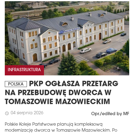
INFRASTRUKTURA
PKP OGŁASZA PRZETARG
POLSKA
NA PRZEBUDOWĘ DWORCA W
TOMASZOWIE MAZOWIECKIM
04 sierpnia 2026
schedule
Opr./edited by MF
Polskie Koleje Państwowe planują kompleksową
modernizację dworca w Tomaszowie Mazowieckim. Po