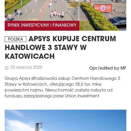
RYNEK INWESTYCYJNY I FINANSOWY
APSYS KUPUJE CENTRUM
POLSKA
HANDLOWE 3 STAWY W
KATOWICACH
05 sierpnia 2026
schedule
Opr./edited by MF
Grupa Apsys sfinalizowała zakup Centrum Handlowego 3
Stawy w Katowicach, oferującego 38,6 tys. mkw.
powierzchni najmu. Nieruchomość została nabyta od
funduszu zarządzanego przez Union Investment.