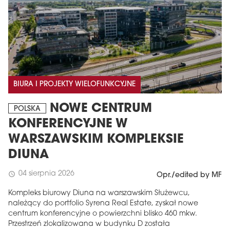
BIURA I PROJEKTY WIELOFUNKCYJNE
NOWE CENTRUM
POLSKA
KONFERENCYJNE W
WARSZAWSKIM KOMPLEKSIE
DIUNA
04 sierpnia 2026
schedule
Opr./edited by MF
Kompleks biurowy Diuna na warszawskim Służewcu,
należący do portfolio Syrena Real Estate, zyskał nowe
centrum konferencyjne o powierzchni blisko 460 mkw.
Przestrzeń zlokalizowana w budynku D została