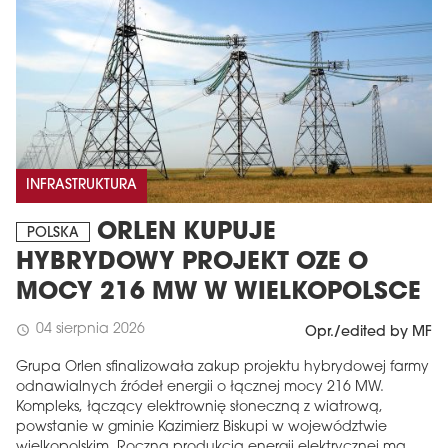
INFRASTRUKTURA
ORLEN KUPUJE
POLSKA
HYBRYDOWY PROJEKT OZE O
MOCY 216 MW W WIELKOPOLSCE
04 sierpnia 2026
schedule
Opr./edited by MF
Grupa Orlen sfinalizowała zakup projektu hybrydowej farmy
odnawialnych źródeł energii o łącznej mocy 216 MW.
Kompleks, łączący elektrownię słoneczną z wiatrową,
powstanie w gminie Kazimierz Biskupi w województwie
wielkopolskim. Roczna produkcja energii elektrycznej ma