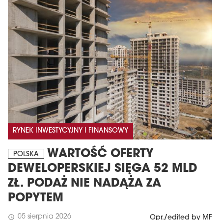
MAGAZYN
RYNEK INWESTYCYJNY I FINANSOWY
Wydanie 6 (308)
WARTOŚĆ OFERTY
CZERWIEC 2026
POLSKA
arrow_forward
Więcej w tym wydaniu
DEWELOPERSKIEJ SIĘGA 52 MLD
Zamów teraz!
ZŁ. PODAŻ NIE NADĄŻA ZA
POPYTEM
05 sierpnia 2026
schedule
Opr./edited by MF