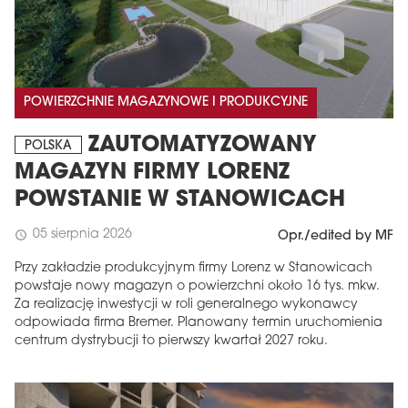
POWIERZCHNIE MAGAZYNOWE I PRODUKCYJNE
ZAUTOMATYZOWANY
POLSKA
MAGAZYN FIRMY LORENZ
POWSTANIE W STANOWICACH
05 sierpnia 2026
schedule
Opr./edited by MF
Przy zakładzie produkcyjnym firmy Lorenz w Stanowicach
powstaje nowy magazyn o powierzchni około 16 tys. mkw.
Za realizację inwestycji w roli generalnego wykonawcy
odpowiada firma Bremer. Planowany termin uruchomienia
centrum dystrybucji to pierwszy kwartał 2027 roku.