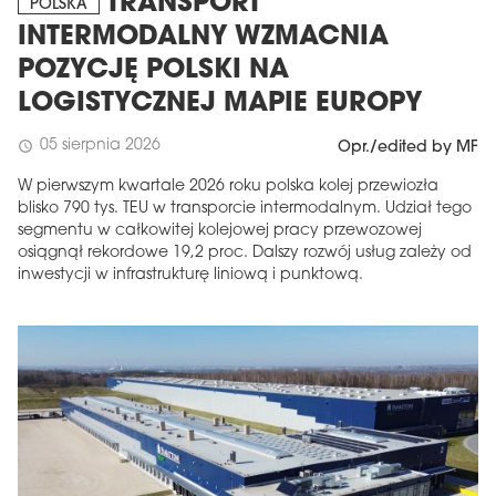
TRANSPORT
POLSKA
INTERMODALNY WZMACNIA
POZYCJĘ POLSKI NA
LOGISTYCZNEJ MAPIE EUROPY
05 sierpnia 2026
schedule
Opr./edited by MF
W pierwszym kwartale 2026 roku polska kolej przewiozła
blisko 790 tys. TEU w transporcie intermodalnym. Udział tego
segmentu w całkowitej kolejowej pracy przewozowej
osiągnął rekordowe 19,2 proc. Dalszy rozwój usług zależy od
inwestycji w infrastrukturę liniową i punktową.