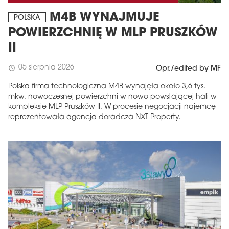
M4B WYNAJMUJE
POLSKA
POWIERZCHNIĘ W MLP PRUSZKÓW
II
05 sierpnia 2026
schedule
Opr./edited by MF
Polska firma technologiczna M4B wynajęła około 3,6 tys.
mkw. nowoczesnej powierzchni w nowo powstającej hali w
kompleksie MLP Pruszków II. W procesie negocjacji najemcę
reprezentowała agencja doradcza NXT Property.