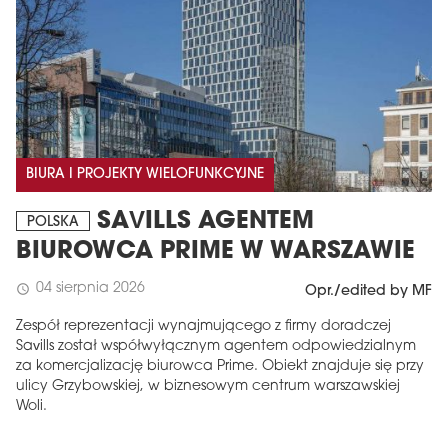
BIURA I PROJEKTY WIELOFUNKCYJNE
SAVILLS AGENTEM
POLSKA
BIUROWCA PRIME W WARSZAWIE
04 sierpnia 2026
schedule
Opr./edited by MF
Zespół reprezentacji wynajmującego z firmy doradczej
Savills został współwyłącznym agentem odpowiedzialnym
za komercjalizację biurowca Prime. Obiekt znajduje się przy
ulicy Grzybowskiej, w biznesowym centrum warszawskiej
Woli.