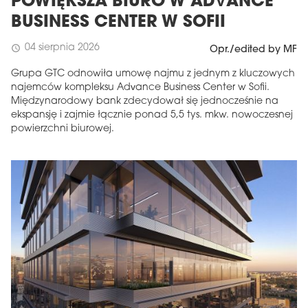
POWIĘKSZA BIURO W ADVANCE
BUSINESS CENTER W SOFII
04 sierpnia 2026
schedule
Opr./edited by MF
Grupa GTC odnowiła umowę najmu z jednym z kluczowych
najemców kompleksu Advance Business Center w Sofii.
Międzynarodowy bank zdecydował się jednocześnie na
ekspansję i zajmie łącznie ponad 5,5 tys. mkw. nowoczesnej
powierzchni biurowej.