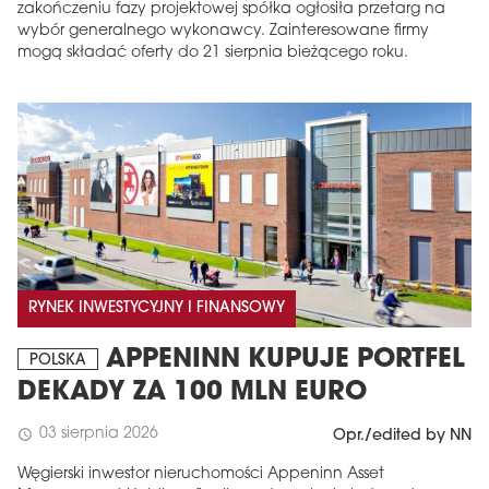
zakończeniu fazy projektowej spółka ogłosiła przetarg na
wybór generalnego wykonawcy. Zainteresowane firmy
mogą składać oferty do 21 sierpnia bieżącego roku.
RYNEK INWESTYCYJNY I FINANSOWY
APPENINN KUPUJE PORTFEL
POLSKA
DEKADY ZA 100 MLN EURO
03 sierpnia 2026
schedule
Opr./edited by NN
Węgierski inwestor nieruchomości Appeninn Asset