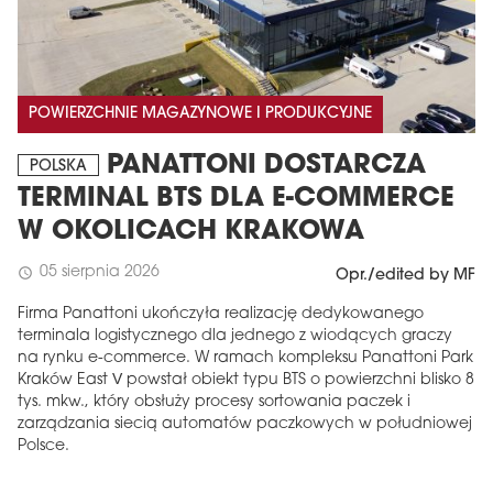
POWIERZCHNIE MAGAZYNOWE I PRODUKCYJNE
PANATTONI DOSTARCZA
POLSKA
TERMINAL BTS DLA E-COMMERCE
W OKOLICACH KRAKOWA
05 sierpnia 2026
schedule
Opr./edited by MF
Firma Panattoni ukończyła realizację dedykowanego
terminala logistycznego dla jednego z wiodących graczy
na rynku e-commerce. W ramach kompleksu Panattoni Park
Kraków East V powstał obiekt typu BTS o powierzchni blisko 8
tys. mkw., który obsłuży procesy sortowania paczek i
zarządzania siecią automatów paczkowych w południowej
Polsce.