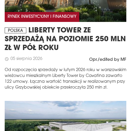
RYNEK INWESTYCYJNY I FINANSOWY
LIBERTY TOWER ZE
POLSKA
SPRZEDAŻĄ NA POZIOMIE 250 MLN
ZŁ W PÓŁ ROKU
05 sierpnia 2026
schedule
Opr./edited by MF
Od rozpoczęcia sprzedaży w lutym 2026 roku w warszawskim
wieżowcu mieszkalnym Liberty Tower by Cavatina zawarto
122 umowy. Łączna wartość transakcji w realizowanym przy
ulicy Grzybowskiej obiekcie przekroczyła 250 mln zł.