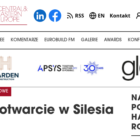
RSS
EN
Kontakt
EE
KOMENTARZE
EUROBUILD FM
GALERIE
AWARDS
KONF
KOWE
N
P
otwarcie w Silesia
H
R