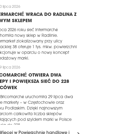
0 lipca 2026
TERMARCHÉ WRACA DO RADLINA Z
WYM SKLEPEM
ipca 2026 roku sieć Intermarché
homiła nowy sklep w Radlinie.
rmarket zlokalizowany przy ulicy
ackiej 38 oferuje 1 tys. mkw. powierzchni
nkcjonuje w oparciu o nowy koncept
edażowy marki.
9 lipca 2026
ICOMARCHÉ OTWIERA DWA
EPY I POWIĘKSZA SIEĆ DO 228
ACÓWEK
 Bricomarché uruchomiła 29 lipca dwa
e markety – w Częstochowie oraz
sku Podlaskim. Dzięki najnowszym
rciom całkowita liczba sklepów
łających pod szyldem marki w Polsce
sła do 228.
Więcej w Powierzchnie handlowe i