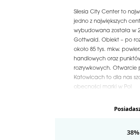
Silesia City Center to na
jedno z największych cen
wybudowana została w 200
Gottwald. Obiekt – po ro
około 85 tys. mkw. powierz
handlowych oraz punktów
rozrywkowych. Otwarcie 
Katowicach to dla nas sz
obecności marki w Pol
Posiadas
38% 