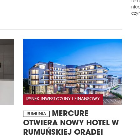
tem
PR
nie
Gale
czyn
wzbo
Now
hand
będz
cen
schedule
1
GAL
Gale
posz
zmie
ost
dołą
Tast
RYNEK INWESTYCYJNY I FINANSOWY
Nail
MERCURE
schedule
1
RUMUNIA
PA
OTWIERA NOWY HOTEL W
FIN
RUMUŃSKIEJ ORADEI
Bud