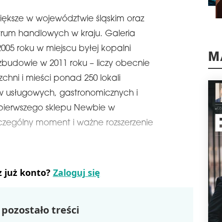
Mark
jwiększe w województwie śląskim oraz
otw
Gdań
trum handlowych w kraju. Galeria
przy
rok
5 roku w miejscu byłej kopalni
M
schedule
2
zbudowie w 2011 roku – liczy obecnie
MUL
chni i mieści ponad 250 lokali
RUM
 usługowych, gastronomicznych i
Sieć
pierwszego sklepu Newbie w
najm
Jed
czególny moment i ważne rozszerzenie
kom
obi
Ultr
schedule
2
z już konto?
Zaloguj się
RE
HA
Fir
pozostało treści
real
Lwo