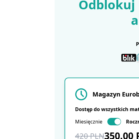
Odblokuj 
a
Magazyn Eurobu
Dostęp do wszystkich ma
Miesięcznie
Rocz
350.00
420 PLN