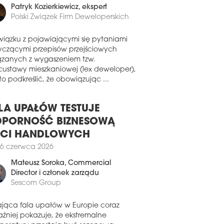
edłużyły umowy najmu.
Patryk Kozierkiewicz
, ekspert
Polski Związek Firm Deweloperskich
1 lipca 2026
I ROCKCASTLE ROZBUDUJE
wiązku z pojawiającymi się pytaniami
OLSKĄ KAROLINKĘ
yczącymi przepisów przejściowych
 Rockcastle, największy właściciel i
ązanych z wygaszeniem tzw.
rator centrów handlowych w regionie
custawy mieszkaniowej (lex deweloper),
, powiększy Centrum Handlowe
o podkreślić, że obowiązując ...
olinka w Opolu. Do obiektu dodane
anie 11 tys. mkw. nowej przestrzeni.
LA UPAŁÓW TESTUJE
1 lipca 2026
PORNOŚĆ BIZNESOWĄ
ZA KOMERCJALIZACJA GALERII
ECI HANDLOWYCH
DHALAŃSKIEJ
6 czerwca 2026
odhalu powstaje pierwsza galeria
dlowo-rozrywkowa w jednej z
Mateusz Soroka
, Commercial
ardziej atrakcyjnych lokalizacji
Director i członek zarządu
dlowych w południowej Polsce – na
Sescom Group
nie Równi Szaflarskiej.
0 lipca 2026
ająca fala upałów w Europie coraz
aźniej pokazuje, że ekstremalne
MAXX OTWORZY SKLEP W GALERII