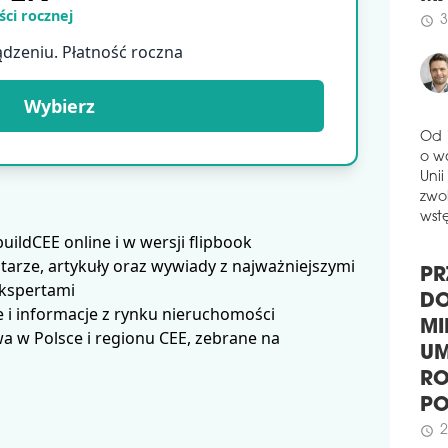
ci rocznej
obu
3
schedule
Per
ądzeniu. Płatność roczna
Cert
całk
schedule
Wybierz
2
HA
Od 
KS
o w
Rewi
Unii
bud
zwol
Gdań
wstę
kszt
ldCEE online i w wersji flipbook
Domi
arze, artykuły oraz wywiady z najważniejszymi
gast
PR
ekspertami
prze
DO
 i informacje z rynku nieruchomości
schedule
2
MI
 w Polsce i regionu CEE, zebrane na
NOW
UM
UM
RO
Tor
P
kons
2
schedule
obuw