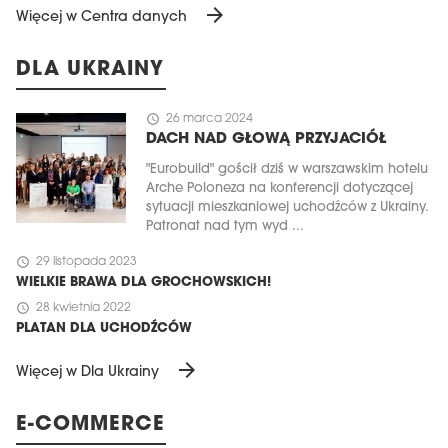
arrow_forward
Więcej w Centra danych
DLA UKRAINY
schedule
26 marca 2024
DACH NAD GŁOWĄ PRZYJACIÓŁ
"Eurobuild" gościł dziś w warszawskim hotelu
Arche Poloneza na konferencji dotyczącej
sytuacji mieszkaniowej uchodźców z Ukrainy.
Patronat nad tym wyd ...
schedule
29 listopada 2023
WIELKIE BRAWA DLA GROCHOWSKICH!
schedule
28 kwietnia 2022
PLATAN DLA UCHODŹCÓW
arrow_forward
Więcej w Dla Ukrainy
E-COMMERCE