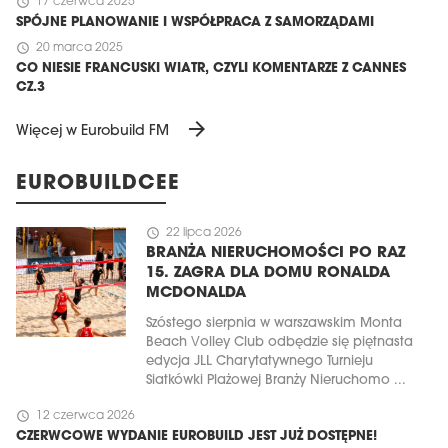
schedule
17 czerwca 2025
SPÓJNE PLANOWANIE I WSPÓŁPRACA Z SAMORZĄDAMI
schedule
20 marca 2025
CO NIESIE FRANCUSKI WIATR, CZYLI KOMENTARZE Z CANNES
CZ.3
arrow_forward
Więcej w Eurobuild FM
EUROBUILDCEE
schedule
22 lipca 2026
BRANŻA NIERUCHOMOŚCI PO RAZ
15. ZAGRA DLA DOMU RONALDA
MCDONALDA
Szóstego sierpnia w warszawskim Monta
Beach Volley Club odbędzie się piętnasta
edycja JLL Charytatywnego Turnieju
Siatkówki Plażowej Branży Nieruchomo ...
schedule
12 czerwca 2026
CZERWCOWE WYDANIE EUROBUILD JEST JUŻ DOSTĘPNE!