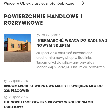
arrow_forward
Więcej w Obiekty użyteczności publicznej
POWIERZCHNIE HANDLOWE I
ROZRYWKOWE
schedule
30 lipca 2026
INTERMARCHÉ WRACA DO RADLINA Z
NOWYM SKLEPEM
30 lipca 2026 roku sieć Intermarché
uruchomiła nowy sklep w Radlinie.
Supermarket zlokalizowany przy ulicy
Mariackiej 38 oferuje 1 tys. mkw. powierzch
...
schedule
29 lipca 2026
BRICOMARCHÉ OTWIERA DWA SKLEPY I POWIĘKSZA SIEĆ DO
228 PLACÓWEK
schedule
28 lipca 2026
THE NORTH FACE OTWIERA PIERWSZY W POLSCE SALON
OUTLETOWY