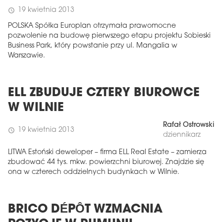
19 kwietnia 2013
schedule
POLSKA Spółka Europlan otrzymała prawomocne
pozwolenie na budowę pierwszego etapu projektu Sobieski
Business Park, który powstanie przy ul. Mangalia w
Warszawie.
ELL ZBUDUJE CZTERY BIUROWCE
W WILNIE
Rafał Ostrowski
19 kwietnia 2013
schedule
dziennikarz
LITWA Estoński deweloper – firma ELL Real Estate – zamierza
zbudować 44 tys. mkw. powierzchni biurowej. Znajdzie się
ona w czterech oddzielnych budynkach w Wilnie.
BRICO DÉPÔT WZMACNIA