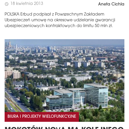
18 kwietnia 2013
schedule
Aneta Cichla
POLSKA Erbud podpisał z Powszechnym Zakładem
Ubezpieczeń umowę na okresowe udzielanie gwarancji
ubezpieczeniowych kontraktowych do limitu 50 mln zł.
BIURA I PROJEKTY WIELOFUNKCYJNE