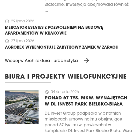
Szczecinie. Inwestycja obejmowała również
...
schedule
29 lipca 2026
MERCATOR ESTATES Z POZWOLENIEM NA BUDOWĘ
APARTAMENTÓW W KRAKOWIE
schedule
27 lipca 2026
AGROBEX WYREMONTUJE ZABYTKOWY ZAMEK W ŻARACH
arrow_forward
Więcej w Architektura i urbanistyka
BIURA I PROJEKTY WIELOFUNKCYJNE
schedule
04 sierpnia 2026
PONAD 67 TYS. MKW. WYNAJĘTYCH
W DL INVEST PARK BIELSKO-BIAŁA
DL Invest Group podpisała w ostatnich
miesiącach umowy najmu obejmujące
ponad 67 tys. mkw. powierzchni w
kompleksie DL Invest Park Bielsko-Biała. Wśró
...