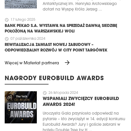
Antarktycznej im. Henryka Arctowskiego
dotarł na Wyspę Króla Jerzeg ...
schedule
17 lutego 2025
BANK PEKAO S.A. WYSTAWIŁ NA SPRZEDAŻ DAWNĄ SIEDZIBĘ
POŁOŻONĄ NA WARSZAWSKIEJ WOLI
schedule
07 października 2024
REWITALIZACJA ZAMIAST NOWEJ ZABUDOWY –
ODPOWIEDZIALNY ROZWÓJ W CITY POINT TARGÓWEK
arrow_forward
Więcej w Materiał partnera
NAGRODY EUROBUILD AWARDS
schedule
26 listopada 2024
WSPANIALI ZWYCIĘZCY EUROBUILD
AWARDS 2024!
Uroczysta Gala przyniosła odpowiedź na
pytanie – kto zwyciężył w 14. edycji konkursu
Eurobuild Awards? Jury i goście zebrani w
hotelu Double Tree by H ...