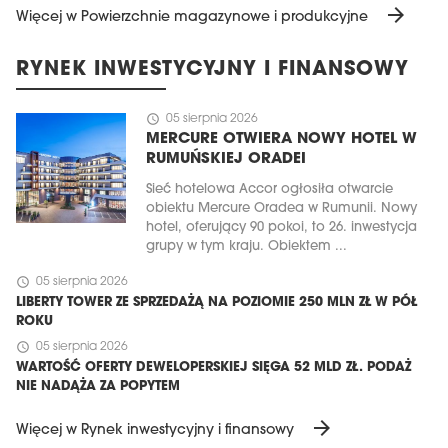
arrow_forward
Więcej w Powierzchnie magazynowe i produkcyjne
RYNEK INWESTYCYJNY I FINANSOWY
schedule
05 sierpnia 2026
MERCURE OTWIERA NOWY HOTEL W
RUMUŃSKIEJ ORADEI
Sieć hotelowa Accor ogłosiła otwarcie
obiektu Mercure Oradea w Rumunii. Nowy
hotel, oferujący 90 pokoi, to 26. inwestycja
grupy w tym kraju. Obiektem ...
schedule
05 sierpnia 2026
LIBERTY TOWER ZE SPRZEDAŻĄ NA POZIOMIE 250 MLN ZŁ W PÓŁ
ROKU
schedule
05 sierpnia 2026
WARTOŚĆ OFERTY DEWELOPERSKIEJ SIĘGA 52 MLD ZŁ. PODAŻ
NIE NADĄŻA ZA POPYTEM
arrow_forward
Więcej w Rynek inwestycyjny i finansowy