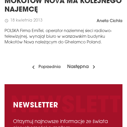
MOKOTÓW NOVA MA KOLEJNEGO
NAJEMCĘ
18 kwietnia 2013
schedule
Aneta Cichla
POLSKA Firma EmiTel, operator naziemnej sieci radiowo-
telewizyjnej, wynajął biuro w warszawskim budynku
Mokotów Nova należącym do Ghelamco Poland.
Następna
Poprzednia
NEWSLETTER
Otrzymuj najnowsze informacje ze świata