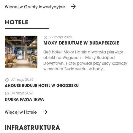
arrow_forward
Więcej w Grunty inwestycyjne
HOTELE
schedule
22 maja 2026
MOXY DEBIUTUJE W BUDAPESZCIE
Sieć hoteli Moxy Hotels otworzyła pierwszy
obiekt na Węgrzech – Moxy Budapest
Downtown. Hotel powstał przy ulicy Kazinczy
w centrum Budapesztu, w budy ...
schedule
07 maja 2026
AHOUSE BUDUJE HOTEL W GRODZISKU
schedule
04 maja 2026
DOBRA PASSA TRWA
arrow_forward
Więcej w Hotele
INFRASTRUKTURA