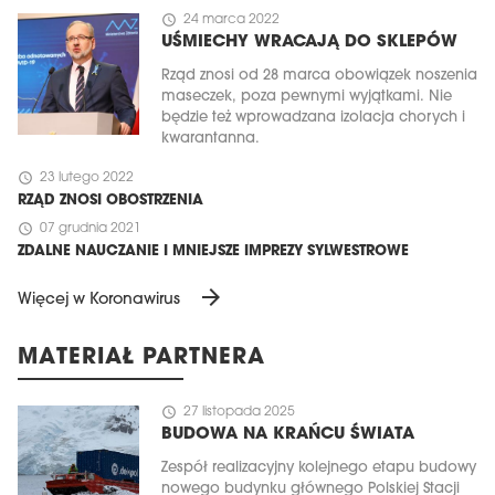
schedule
24 marca 2022
UŚMIECHY WRACAJĄ DO SKLEPÓW
Rząd znosi od 28 marca obowiązek noszenia
maseczek, poza pewnymi wyjątkami. Nie
będzie też wprowadzana izolacja chorych i
kwarantanna.
schedule
23 lutego 2022
RZĄD ZNOSI OBOSTRZENIA
schedule
07 grudnia 2021
ZDALNE NAUCZANIE I MNIEJSZE IMPREZY SYLWESTROWE
arrow_forward
Więcej w Koronawirus
MATERIAŁ PARTNERA
schedule
27 listopada 2025
BUDOWA NA KRAŃCU ŚWIATA
Zespół realizacyjny kolejnego etapu budowy
nowego budynku głównego Polskiej Stacji