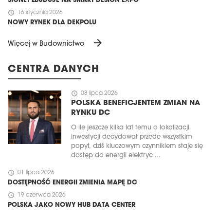
SIGNET ZBUDUJE NA SMART DESIGN EXPO
schedule
16 stycznia 2026
NOWY RYNEK DLA DEKPOLU
arrow_forward
Więcej w Budownictwo
CENTRA DANYCH
schedule
08 lipca 2026
POLSKA BENEFICJENTEM ZMIAN NA
RYNKU DC
O ile jeszcze kilka lat temu o lokalizacji
inwestycji decydował przede wszystkim
popyt, dziś kluczowym czynnikiem staje się
dostęp do energii elektryc ...
schedule
01 lipca 2026
DOSTĘPNOŚĆ ENERGII ZMIENIA MAPĘ DC
schedule
19 czerwca 2026
POLSKA JAKO NOWY HUB DATA CENTER