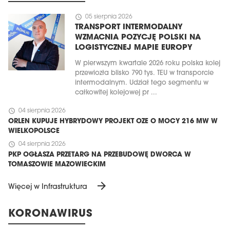
schedule
05 sierpnia 2026
TRANSPORT INTERMODALNY
WZMACNIA POZYCJĘ POLSKI NA
LOGISTYCZNEJ MAPIE EUROPY
W pierwszym kwartale 2026 roku polska kolej
przewiozła blisko 790 tys. TEU w transporcie
intermodalnym. Udział tego segmentu w
całkowitej kolejowej pr ...
schedule
04 sierpnia 2026
ORLEN KUPUJE HYBRYDOWY PROJEKT OZE O MOCY 216 MW W
WIELKOPOLSCE
schedule
04 sierpnia 2026
PKP OGŁASZA PRZETARG NA PRZEBUDOWĘ DWORCA W
TOMASZOWIE MAZOWIECKIM
arrow_forward
Więcej w Infrastruktura
KORONAWIRUS