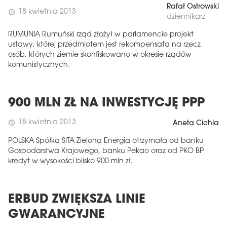
Rafał Ostrowski
18 kwietnia 2013
schedule
dziennikarz
RUMUNIA Rumuński rząd złożył w parlamencie projekt
ustawy, której przedmiotem jest rekompensata na rzecz
osób, których ziemie skonfiskowano w okresie rządów
komunistycznych.
900 MLN ZŁ NA INWESTYCJĘ PPP
18 kwietnia 2013
schedule
Aneta Cichla
POLSKA Spółka SITA Zielona Energia otrzymała od banku
Gospodarstwa Krajowego, banku Pekao oraz od PKO BP
kredyt w wysokości blisko 900 mln zł.
ERBUD ZWIĘKSZA LINIE
GWARANCYJNE