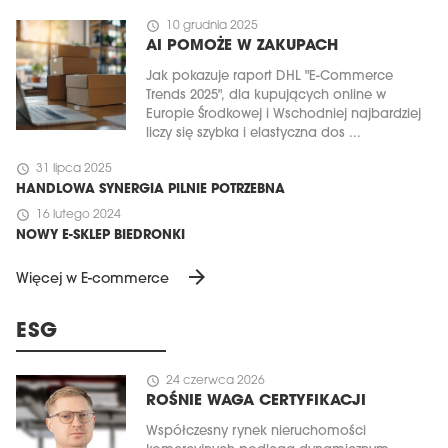
schedule
10 grudnia 2025
AI POMOŻE W ZAKUPACH
Jak pokazuje raport DHL "E-Commerce
Trends 2025", dla kupujących online w
Europie Środkowej i Wschodniej najbardziej
liczy się szybka i elastyczna dos ...
schedule
31 lipca 2025
HANDLOWA SYNERGIA PILNIE POTRZEBNA
schedule
16 lutego 2024
NOWY E-SKLEP BIEDRONKI
arrow_forward
Więcej w E-commerce
ESG
schedule
24 czerwca 2026
ROŚNIE WAGA CERTYFIKACJI
Współczesny rynek nieruchomości