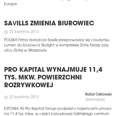
Europe.
SAVILLS ZMIENIA BIUROWIEC
22 kwietnia 2013
schedule
POLSKA Firma doradcza Savills przeprowadza się z budynku
Lumen do biurowca Skylight w kompleksie Złote Tarasy przy
ulicy Złotej w Warszawie.
PRO KAPITAL WYNAJMUJE 11,4
TYS. MKW. POWIERZCHNI
ROZRYWKOWEJ
Rafał Ostrowski
22 kwietnia 2013
schedule
dziennikarz
ESTONIA AS Pro Kapital Group podpisał z najemcami umowy
na 11,4 tys. mkw. w części rozrywkowej tallińskiego centrum