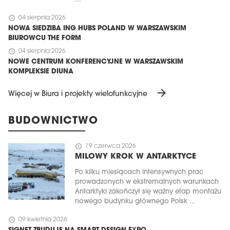
schedule
04 sierpnia 2026
NOWA SIEDZIBA ING HUBS POLAND W WARSZAWSKIM
BIUROWCU THE FORM
schedule
04 sierpnia 2026
NOWE CENTRUM KONFERENCYJNE W WARSZAWSKIM
KOMPLEKSIE DIUNA
arrow_forward
Więcej w Biura i projekty wielofunkcyjne
BUDOWNICTWO
schedule
19 czerwca 2026
MILOWY KROK W ANTARKTYCE
Po kilku miesiącach intensywnych prac
prowadzonych w ekstremalnych warunkach
Antarktyki zakończył się ważny etap montażu
nowego budynku głównego Polsk ...
schedule
09 kwietnia 2026