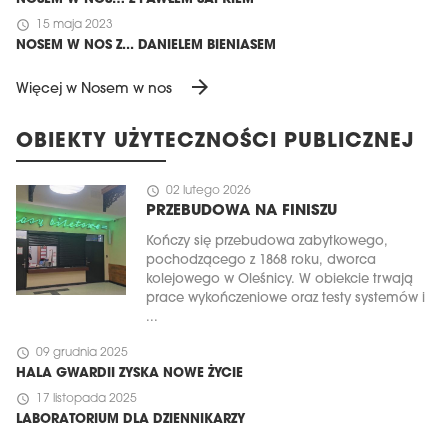
schedule
15 maja 2023
NOSEM W NOS Z... DANIELEM BIENIASEM
arrow_forward
Więcej w Nosem w nos
OBIEKTY UŻYTECZNOŚCI PUBLICZNEJ
schedule
02 lutego 2026
PRZEBUDOWA NA FINISZU
Kończy się przebudowa zabytkowego,
pochodzącego z 1868 roku, dworca
kolejowego w Oleśnicy. W obiekcie trwają
prace wykończeniowe oraz testy systemów i
...
schedule
09 grudnia 2025
HALA GWARDII ZYSKA NOWE ŻYCIE
schedule
17 listopada 2025
LABORATORIUM DLA DZIENNIKARZY