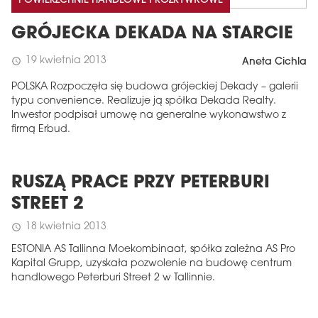
POWIERZCHNIE HANDLOWE I ROZRYWKOWE
GRÓJECKA DEKADA NA STARCIE
19 kwietnia 2013
schedule
Aneta Cichla
POLSKA Rozpoczęła się budowa grójeckiej Dekady – galerii
typu convenience. Realizuje ją spółka Dekada Realty.
Inwestor podpisał umowę na generalne wykonawstwo z
firmą Erbud.
RUSZĄ PRACE PRZY PETERBURI
STREET 2
18 kwietnia 2013
schedule
ESTONIA AS Tallinna Moekombinaat, spółka zależna AS Pro
Kapital Grupp, uzyskała pozwolenie na budowę centrum
handlowego Peterburi Street 2 w Tallinnie.