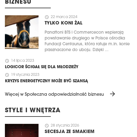
BIZNESU
schedule
22 marca 2024
TYLKO KONI ŻAL
Panattoni BTS i Commercecon wspierają
powstawanie drugiego w Polsce ośrodka
Fundacji Centaurus, która ratuje m.in. konie
przeznaczone do uboju. Dzięki ...
schedule
14 lipca 2023
LOGICOR ŚCIGAŁ SIĘ DLA MŁODZIEŻY
schedule
19 stycznia 2023
KRYZYS ENERGETYCZNY MOŻE BYĆ SZANSĄ
arrow_forward
Więcej w Społeczna odpowiedzialność biznesu
STYLE I WNĘTRZA
schedule
28 stycznia 2026
SECESJA ZE SMAKIEM