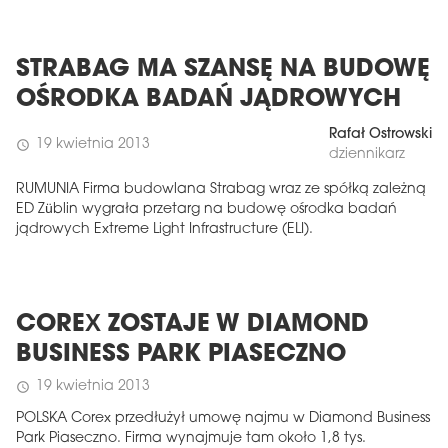
STRABAG MA SZANSĘ NA BUDOWĘ
OŚRODKA BADAŃ JĄDROWYCH
Rafał Ostrowski
19 kwietnia 2013
schedule
dziennikarz
RUMUNIA Firma budowlana Strabag wraz ze spółką zależną
ED Züblin wygrała przetarg na budowę ośrodka badań
jądrowych Extreme Light Infrastructure (ELI).
COREX ZOSTAJE W DIAMOND
BUSINESS PARK PIASECZNO
19 kwietnia 2013
schedule
POLSKA Corex przedłużył umowę najmu w Diamond Business
Park Piaseczno. Firma wynajmuje tam około 1,8 tys.