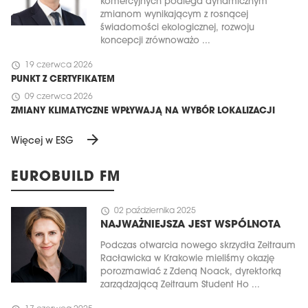
komercyjnych podlega dynamicznym
zmianom wynikającym z rosnącej
świadomości ekologicznej, rozwoju
koncepcji zrównoważo ...
schedule
19 czerwca 2026
PUNKT Z CERTYFIKATEM
schedule
09 czerwca 2026
ZMIANY KLIMATYCZNE WPŁYWAJĄ NA WYBÓR LOKALIZACJI
arrow_forward
Więcej w ESG
EUROBUILD FM
schedule
02 października 2025
NAJWAŻNIEJSZA JEST WSPÓLNOTA
Podczas otwarcia nowego skrzydła Zeitraum
Racławicka w Krakowie mieliśmy okazję
porozmawiać z Zdeną Noack, dyrektorką
zarządzającą Zeitraum Student Ho ...