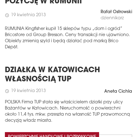
POZYCJĘ W RUMUNII
Rafał Ostrowski
19 kwietnia 2013
schedule
dziennikarz
RUMUNIA Kingfisher kupił 15 sklepów typu „dom i ogród”
Bricostore od Group Bresson. Ceny transakcji nie ujawniono.
Obiekty zmienią szyld i będą działać pod marką Brico
Dépôt.
DZIAŁKA W KATOWICACH
WŁASNOŚCIĄ TUP
19 kwietnia 2013
schedule
Aneta Cichla
POLSKA Firma TUP stała się właścicielem działki przy ulicy
Bażantów w Katowicach. Nieruchomość o powierzchni
około 11,4 tys. mkw. przeszła na własność TUP prawomocną
decyzją władz miasta.