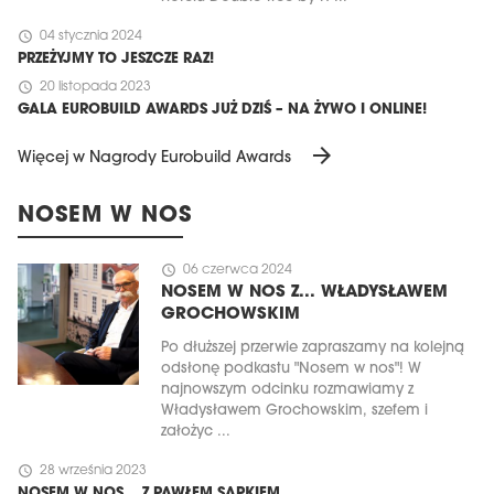
schedule
04 stycznia 2024
PRZEŻYJMY TO JESZCZE RAZ!
schedule
20 listopada 2023
GALA EUROBUILD AWARDS JUŻ DZIŚ – NA ŻYWO I ONLINE!
arrow_forward
Więcej w Nagrody Eurobuild Awards
NOSEM W NOS
schedule
06 czerwca 2024
NOSEM W NOS Z... WŁADYSŁAWEM
GROCHOWSKIM
Po dłuższej przerwie zapraszamy na kolejną
odsłonę podkastu "Nosem w nos"! W
najnowszym odcinku rozmawiamy z
Władysławem Grochowskim, szefem i
założyc ...
schedule
28 września 2023
NOSEM W NOS… Z PAWŁEM SAPKIEM