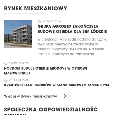
RYNEK MIESZKANIOWY
schedule
23 lipca 2026
GRUPA AGROBEX ZAKOŃCZYŁA
BUDOWĘ OSIEDLA DLA SIM ŁÓDZKIE
W Brzezinach koło Łodzi oddano do użytku
dwa bloki mieszkalne zrealizowane w
ramach inicjatywy SIM Łódzkie. Na rynek
trafiło 80 gotowych do zamieszkan ...
schedule
23 lipca 2026
NOVDOM BUDUJE OSIEDLE MIODOVE W OSTROWI
MAZOWIECKIEJ
schedule
21 lipca 2026
KRAKOWSKI TAKT LIRNIKÓW W STANIE SUROWYM ZAMKNIĘTYM
arrow_forward
Więcej w Rynek mieszkaniowy
SPOŁECZNA ODPOWIEDZIALNOŚĆ