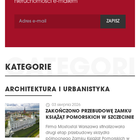
nieruchomości e-mailem
ZAPISZ
KATEGORIE
ARCHITEKTURA I URBANISTYKA
schedule
03 sierpnia 2026
ZAKOŃCZONO PRZEBUDOWĘ ZAMKU
KSIĄŻĄT POMORSKICH W SZCZECINIE
Firma Mostostal Warszawa sfinalizowała
drugi etap przebudowy skrzydła
północnego Zamku Książąt Pomorskich w