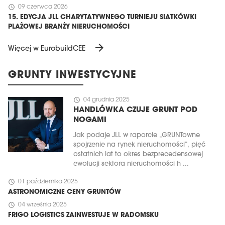
schedule
09 czerwca 2026
15. EDYCJA JLL CHARYTATYWNEGO TURNIEJU SIATKÓWKI
PLAŻOWEJ BRANŻY NIERUCHOMOŚCI
arrow_forward
Więcej w EurobuildCEE
GRUNTY INWESTYCYJNE
schedule
04 grudnia 2025
HANDLÓWKA CZUJE GRUNT POD
NOGAMI
Jak podaje JLL w raporcie „GRUNTowne
spojrzenie na rynek nieruchomości”, pięć
ostatnich lat to okres bezprecedensowej
ewolucji sektora nieruchomości h ...
schedule
01 października 2025
ASTRONOMICZNE CENY GRUNTÓW
schedule
04 września 2025
FRIGO LOGISTICS ZAINWESTUJE W RADOMSKU