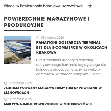
arrow_forward
Więcej w Powierzchnie handlowe i rozrywkowe
POWIERZCHNIE MAGAZYNOWE I
PRODUKCYJNE
schedule
05 sierpnia 2026
PANATTONI DOSTARCZA TERMINAL
BTS DLA E-COMMERCE W OKOLICACH
KRAKOWA
Firma Panattoni ukończyła realizację
dedykowanego terminala logistycznego dla
jednego z wiodących graczy na rynku e-
commerce. W ramach kompleksu Panat ...
schedule
05 sierpnia 2026
ZAUTOMATYZOWANY MAGAZYN FIRMY LORENZ POWSTANIE W
STANOWICACH
schedule
05 sierpnia 2026
M4B WYNAJMUJE POWIERZCHNIĘ W MLP PRUSZKÓW II