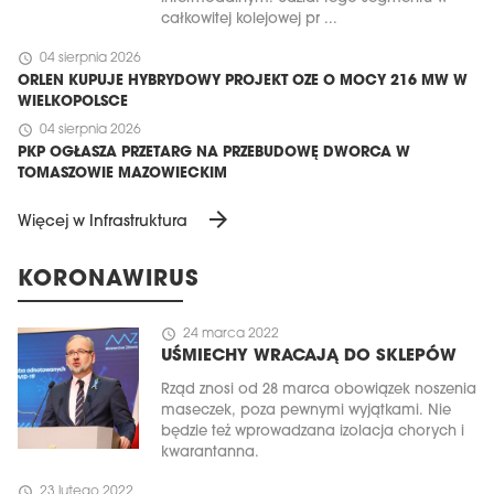
całkowitej kolejowej pr ...
schedule
04 sierpnia 2026
ORLEN KUPUJE HYBRYDOWY PROJEKT OZE O MOCY 216 MW W
WIELKOPOLSCE
schedule
04 sierpnia 2026
PKP OGŁASZA PRZETARG NA PRZEBUDOWĘ DWORCA W
TOMASZOWIE MAZOWIECKIM
arrow_forward
Więcej w Infrastruktura
KORONAWIRUS
schedule
24 marca 2022
UŚMIECHY WRACAJĄ DO SKLEPÓW
Rząd znosi od 28 marca obowiązek noszenia
maseczek, poza pewnymi wyjątkami. Nie
będzie też wprowadzana izolacja chorych i
kwarantanna.
schedule
23 lutego 2022