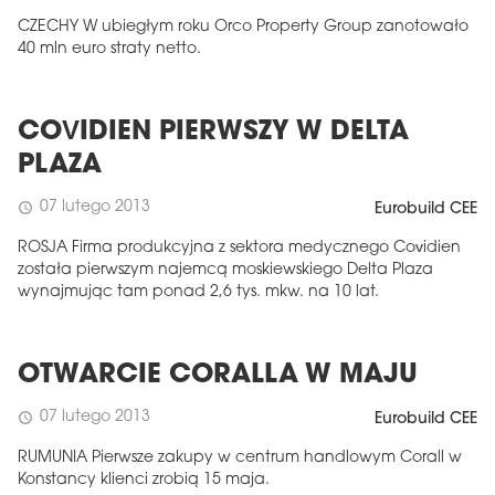
CZECHY W ubiegłym roku Orco Property Group zanotowało
40 mln euro straty netto.
COVIDIEN PIERWSZY W DELTA
PLAZA
07 lutego 2013
schedule
Eurobuild CEE
ROSJA Firma produkcyjna z sektora medycznego Covidien
została pierwszym najemcą moskiewskiego Delta Plaza
wynajmując tam ponad 2,6 tys. mkw. na 10 lat.
OTWARCIE CORALLA W MAJU
07 lutego 2013
schedule
Eurobuild CEE
RUMUNIA Pierwsze zakupy w centrum handlowym Corall w
Konstancy klienci zrobią 15 maja.