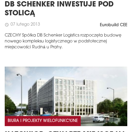
DB SCHENKER INWESTUJE POD
STOLICĄ
07 lutego 2013
schedule
Eurobuild CEE
CZECHY Spółka DB Schenker Logistics rozpoczęła budowę
nowego kompleksu logistycznego w podstołecznej
miejscowości Rudná u Prahy.
BIURA I PROJEKTY WIELOFUNKCYJNE