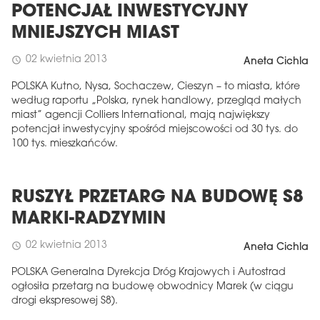
POTENCJAŁ INWESTYCYJNY
MNIEJSZYCH MIAST
02 kwietnia 2013
schedule
Aneta Cichla
POLSKA Kutno, Nysa, Sochaczew, Cieszyn – to miasta, które
według raportu „Polska, rynek handlowy, przegląd małych
miast” agencji Colliers International, mają największy
potencjał inwestycyjny spośród miejscowości od 30 tys. do
100 tys. mieszkańców.
RUSZYŁ PRZETARG NA BUDOWĘ S8
MARKI-RADZYMIN
02 kwietnia 2013
schedule
Aneta Cichla
POLSKA Generalna Dyrekcja Dróg Krajowych i Autostrad
ogłosiła przetarg na budowę obwodnicy Marek (w ciągu
drogi ekspresowej S8).