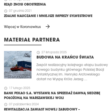
RZĄD ZNOSI OBOSTRZENIA
schedule
07 grudnia 2021
ZDALNE NAUCZANIE I MNIEJSZE IMPREZY SYLWESTROWE
arrow_forward
Więcej w Koronawirus
MATERIAŁ PARTNERA
schedule
27 listopada 2025
BUDOWA NA KRAŃCU ŚWIATA
Zespół realizacyjny kolejnego etapu budowy
nowego budynku głównego Polskiej Stacji
Antarktycznej im. Henryka Arctowskiego
dotarł na Wyspę Króla Jerzeg ...
schedule
17 lutego 2025
BANK PEKAO S.A. WYSTAWIŁ NA SPRZEDAŻ DAWNĄ SIEDZIBĘ
POŁOŻONĄ NA WARSZAWSKIEJ WOLI
schedule
07 października 2024
REWITALIZACJA ZAMIAST NOWEJ ZABUDOWY –