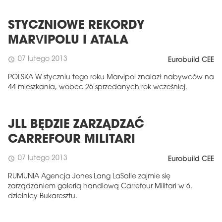
STYCZNIOWE REKORDY
MARVIPOLU I ATALA
07 lutego 2013
schedule
Eurobuild CEE
POLSKA W styczniu tego roku Marvipol znalazł nabywców na
44 mieszkania, wobec 26 sprzedanych rok wcześniej.
JLL BĘDZIE ZARZĄDZAĆ
CARREFOUR MILITARI
07 lutego 2013
schedule
Eurobuild CEE
RUMUNIA Agencja Jones Lang LaSalle zajmie się
zarządzaniem galerią handlową Carrefour Militari w 6.
dzielnicy Bukaresztu.