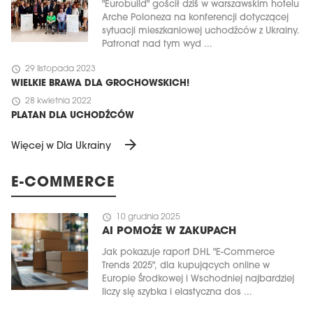
"Eurobuild" gościł dziś w warszawskim hotelu
Arche Poloneza na konferencji dotyczącej
sytuacji mieszkaniowej uchodźców z Ukrainy.
Patronat nad tym wyd ...
schedule
29 listopada 2023
WIELKIE BRAWA DLA GROCHOWSKICH!
schedule
28 kwietnia 2022
PLATAN DLA UCHODŹCÓW
arrow_forward
Więcej w Dla Ukrainy
E-COMMERCE
schedule
10 grudnia 2025
AI POMOŻE W ZAKUPACH
Jak pokazuje raport DHL "E-Commerce
Trends 2025", dla kupujących online w
Europie Środkowej i Wschodniej najbardziej
liczy się szybka i elastyczna dos ...