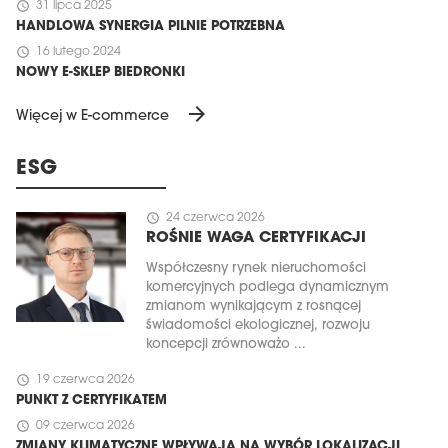
schedule
31 lipca 2025
HANDLOWA SYNERGIA PILNIE POTRZEBNA
schedule
16 lutego 2024
NOWY E-SKLEP BIEDRONKI
arrow_forward
Więcej w E-commerce
ESG
schedule
24 czerwca 2026
ROŚNIE WAGA CERTYFIKACJI
Współczesny rynek nieruchomości
komercyjnych podlega dynamicznym
zmianom wynikającym z rosnącej
świadomości ekologicznej, rozwoju
koncepcji zrównoważo ...
schedule
19 czerwca 2026
PUNKT Z CERTYFIKATEM
schedule
09 czerwca 2026
ZMIANY KLIMATYCZNE WPŁYWAJĄ NA WYBÓR LOKALIZACJI