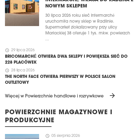
INTERMARCHÉ WRACA DO RADLINA Z
NOWYM SKLEPEM
30 lipca 2026 roku sieć Intermarché
uruchomiła nowy sklep w Radlinie.
Supermarket zlokalizowany przy ulicy
Mariackiej 38 oferuje 1 tys. mkw. powierzch
...
schedule
29 lipca 2026
BRICOMARCHÉ OTWIERA DWA SKLEPY I POWIĘKSZA SIEĆ DO
228 PLACÓWEK
schedule
28 lipca 2026
THE NORTH FACE OTWIERA PIERWSZY W POLSCE SALON
OUTLETOWY
arrow_forward
Więcej w Powierzchnie handlowe i rozrywkowe
POWIERZCHNIE MAGAZYNOWE I
PRODUKCYJNE
schedule
05 sierpnia 2026