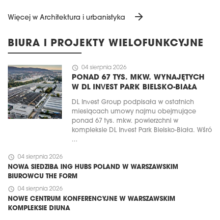
arrow_forward
Więcej w Architektura i urbanistyka
BIURA I PROJEKTY WIELOFUNKCYJNE
schedule
04 sierpnia 2026
PONAD 67 TYS. MKW. WYNAJĘTYCH
W DL INVEST PARK BIELSKO-BIAŁA
DL Invest Group podpisała w ostatnich
miesiącach umowy najmu obejmujące
ponad 67 tys. mkw. powierzchni w
kompleksie DL Invest Park Bielsko-Biała. Wśró
...
schedule
04 sierpnia 2026
NOWA SIEDZIBA ING HUBS POLAND W WARSZAWSKIM
BIUROWCU THE FORM
schedule
04 sierpnia 2026
NOWE CENTRUM KONFERENCYJNE W WARSZAWSKIM
KOMPLEKSIE DIUNA