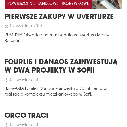
POWIERZCHNIE HANDLOWE I ROZRYWKOWE
PIERWSZE ZAKUPY W UVERTURZE
02 kwietnia 2013
schedule
RUMUNIA Otwarto centrum handlowe Uvertura Mall w
Botoșani.
FOURLIS I DANAOS ZAINWESTUJĄ
W DWA PROJEKTY W SOFII
02 kwietnia 2013
schedule
BUŁGARIA Fourlis i Danaos zainwestują 70 mln euro w
realizację kompleksu mieszkaniowego w Sofii.
ORCO TRACI
02 kwietnia 2013
schedule