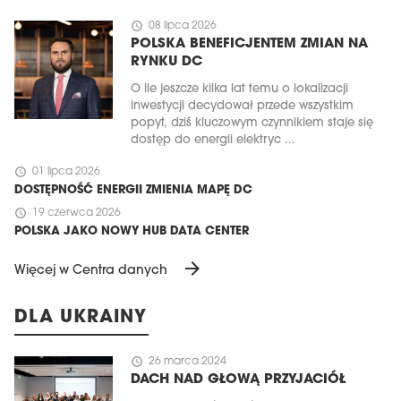
schedule
08 lipca 2026
POLSKA BENEFICJENTEM ZMIAN NA
RYNKU DC
O ile jeszcze kilka lat temu o lokalizacji
inwestycji decydował przede wszystkim
popyt, dziś kluczowym czynnikiem staje się
dostęp do energii elektryc ...
schedule
01 lipca 2026
DOSTĘPNOŚĆ ENERGII ZMIENIA MAPĘ DC
schedule
19 czerwca 2026
POLSKA JAKO NOWY HUB DATA CENTER
arrow_forward
Więcej w Centra danych
DLA UKRAINY
schedule
26 marca 2024
DACH NAD GŁOWĄ PRZYJACIÓŁ