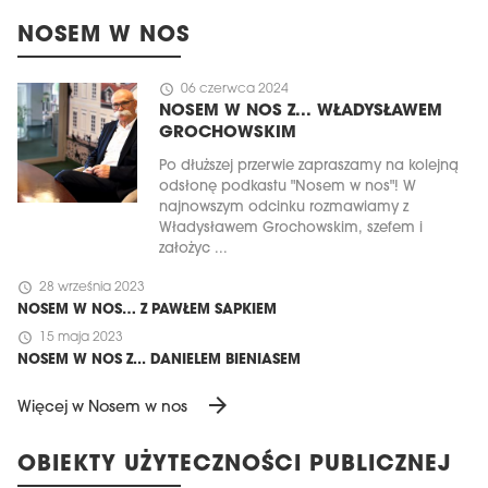
NOSEM W NOS
schedule
06 czerwca 2024
NOSEM W NOS Z... WŁADYSŁAWEM
GROCHOWSKIM
Po dłuższej przerwie zapraszamy na kolejną
odsłonę podkastu "Nosem w nos"! W
najnowszym odcinku rozmawiamy z
Władysławem Grochowskim, szefem i
założyc ...
schedule
28 września 2023
NOSEM W NOS… Z PAWŁEM SAPKIEM
schedule
15 maja 2023
NOSEM W NOS Z... DANIELEM BIENIASEM
arrow_forward
Więcej w Nosem w nos
OBIEKTY UŻYTECZNOŚCI PUBLICZNEJ