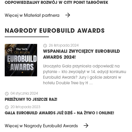
ODPOWIEDZIALNY ROZWÓJ W CITY POINT TARGÓWEK
arrow_forward
Więcej w Materiał partnera
NAGRODY EUROBUILD AWARDS
schedule
26 listopada 2024
WSPANIALI ZWYCIĘZCY EUROBUILD
AWARDS 2024!
Uroczysta Gala przyniosła odpowiedź na
pytanie – kto zwyciężył w 14. edycji konkursu
Eurobuild Awards? Jury i goście zebrani w
hotelu Double Tree by H ...
schedule
04 stycznia 2024
PRZEŻYJMY TO JESZCZE RAZ!
schedule
20 listopada 2023
GALA EUROBUILD AWARDS JUŻ DZIŚ – NA ŻYWO I ONLINE!
arrow_forward
Więcej w Nagrody Eurobuild Awards