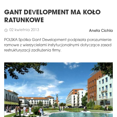
GANT DEVELOPMENT MA KOŁO
RATUNKOWE
02 kwietnia 2013
schedule
Aneta Cichla
POLSKA Spółka Gant Development podpisała porozumienie
ramowe z wierzycielami instytucjonalnymi dotyczące zasad
restrukturyzacji zadłużenia firmy.