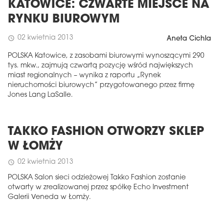
KATOWICE: CZWARTE MIEJSCE NA
RYNKU BIUROWYM
02 kwietnia 2013
schedule
Aneta Cichla
POLSKA Katowice, z zasobami biurowymi wynoszącymi 290
tys. mkw., zajmują czwartą pozycję wśród największych
miast regionalnych – wynika z raportu „Rynek
nieruchomości biurowych” przygotowanego przez firmę
Jones Lang LaSalle.
TAKKO FASHION OTWORZY SKLEP
W ŁOMŻY
02 kwietnia 2013
schedule
POLSKA Salon sieci odzieżowej Takko Fashion zostanie
otwarty w zrealizowanej przez spółkę Echo Investment
Galerii Veneda w Łomży.