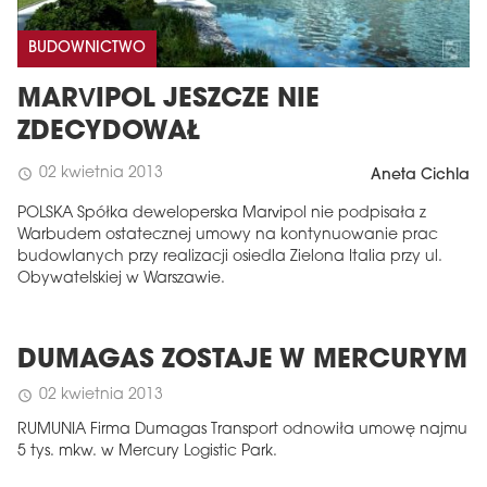
BUDOWNICTWO
MARVIPOL JESZCZE NIE
ZDECYDOWAŁ
02 kwietnia 2013
schedule
Aneta Cichla
POLSKA Spółka deweloperska Marvipol nie podpisała z
Warbudem ostatecznej umowy na kontynuowanie prac
budowlanych przy realizacji osiedla Zielona Italia przy ul.
Obywatelskiej w Warszawie.
DUMAGAS ZOSTAJE W MERCURYM
02 kwietnia 2013
schedule
RUMUNIA Firma Dumagas Transport odnowiła umowę najmu
5 tys. mkw. w Mercury Logistic Park.