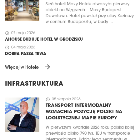
Sieć hoteli Moxy Hotels otworzyła pierwszy
obiekt na Węgrzech – Moxy Budapest
Downtown. Hotel powstał przy ulicy Kazinczy
w centrum Budapesztu, w budy ...
schedule
07 maja 2026
AHOUSE BUDUJE HOTEL W GRODZISKU
schedule
04 maja 2026
DOBRA PASSA TRWA
arrow_forward
Więcej w Hotele
INFRASTRUKTURA
schedule
05 sierpnia 2026
TRANSPORT INTERMODALNY
WZMACNIA POZYCJĘ POLSKI NA
LOGISTYCZNEJ MAPIE EUROPY
W pierwszym kwartale 2026 roku polska kolej
przewiozła blisko 790 tys. TEU w transporcie
intermodalnym. Udział tego segmentu w