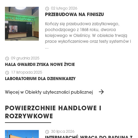
schedule
02 lutego 2026
PRZEBUDOWA NA FINISZU
Kończy się przebudowa zabytkowego,
pochodzącego z 1868 roku, dworca
kolejowego w Oleśnicy. W obiekcie trwają
prace wykończeniowe oraz testy systemów i
...
schedule
09 grudnia 2025
HALA GWARDII ZYSKA NOWE ŻYCIE
schedule
17 listopada 2025
LABORATORIUM DLA DZIENNIKARZY
arrow_forward
Więcej w Obiekty użyteczności publicznej
POWIERZCHNIE HANDLOWE I
ROZRYWKOWE
schedule
30 lipca 2026