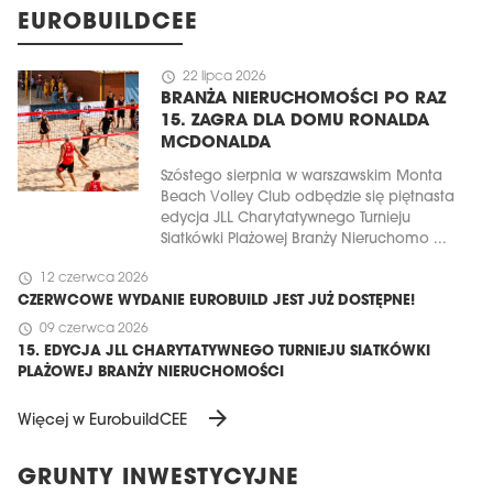
EUROBUILDCEE
schedule
22 lipca 2026
BRANŻA NIERUCHOMOŚCI PO RAZ
15. ZAGRA DLA DOMU RONALDA
MCDONALDA
Szóstego sierpnia w warszawskim Monta
Beach Volley Club odbędzie się piętnasta
edycja JLL Charytatywnego Turnieju
Siatkówki Plażowej Branży Nieruchomo ...
schedule
12 czerwca 2026
CZERWCOWE WYDANIE EUROBUILD JEST JUŻ DOSTĘPNE!
schedule
09 czerwca 2026
15. EDYCJA JLL CHARYTATYWNEGO TURNIEJU SIATKÓWKI
PLAŻOWEJ BRANŻY NIERUCHOMOŚCI
arrow_forward
Więcej w EurobuildCEE
GRUNTY INWESTYCYJNE