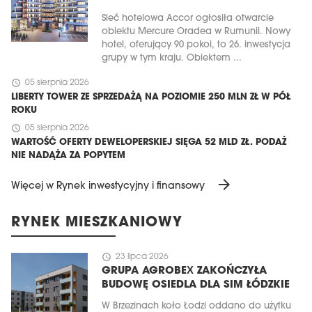
Sieć hotelowa Accor ogłosiła otwarcie
obiektu Mercure Oradea w Rumunii. Nowy
hotel, oferujący 90 pokoi, to 26. inwestycja
grupy w tym kraju. Obiektem ...
schedule
05 sierpnia 2026
LIBERTY TOWER ZE SPRZEDAŻĄ NA POZIOMIE 250 MLN ZŁ W PÓŁ
ROKU
schedule
05 sierpnia 2026
WARTOŚĆ OFERTY DEWELOPERSKIEJ SIĘGA 52 MLD ZŁ. PODAŻ
NIE NADĄŻA ZA POPYTEM
arrow_forward
Więcej w Rynek inwestycyjny i finansowy
RYNEK MIESZKANIOWY
schedule
23 lipca 2026
GRUPA AGROBEX ZAKOŃCZYŁA
BUDOWĘ OSIEDLA DLA SIM ŁÓDZKIE
W Brzezinach koło Łodzi oddano do użytku