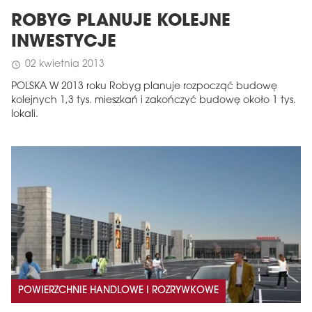
ROBYG PLANUJE KOLEJNE
INWESTYCJE
02 kwietnia 2013
schedule
POLSKA W 2013 roku Robyg planuje rozpocząć budowę
kolejnych 1,3 tys. mieszkań i zakończyć budowę około 1 tys.
lokali.
POWIERZCHNIE HANDLOWE I ROZRYWKOWE