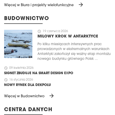
arrow_forward
Więcej w Biura i projekty wielofunkcyjne
BUDOWNICTWO
schedule
19 czerwca 2026
MILOWY KROK W ANTARKTYCE
Po kilku miesiącach intensywnych prac
prowadzonych w ekstremalnych warunkach
Antarktyki zakończył się ważny etap montażu
nowego budynku głównego Polsk ...
schedule
09 kwietnia 2026
SIGNET ZBUDUJE NA SMART DESIGN EXPO
schedule
16 stycznia 2026
NOWY RYNEK DLA DEKPOLU
arrow_forward
Więcej w Budownictwo
CENTRA DANYCH