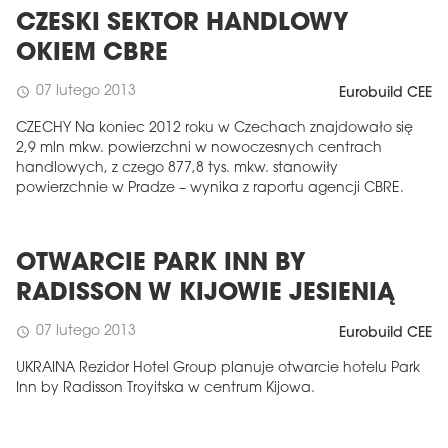
CZESKI SEKTOR HANDLOWY
OKIEM CBRE
07 lutego 2013
schedule
Eurobuild CEE
CZECHY Na koniec 2012 roku w Czechach znajdowało się
2,9 mln mkw. powierzchni w nowoczesnych centrach
handlowych, z czego 877,8 tys. mkw. stanowiły
powierzchnie w Pradze – wynika z raportu agencji CBRE.
OTWARCIE PARK INN BY
RADISSON W KIJOWIE JESIENIĄ
07 lutego 2013
schedule
Eurobuild CEE
UKRAINA Rezidor Hotel Group planuje otwarcie hotelu Park
Inn by Radisson Troyitska w centrum Kijowa.