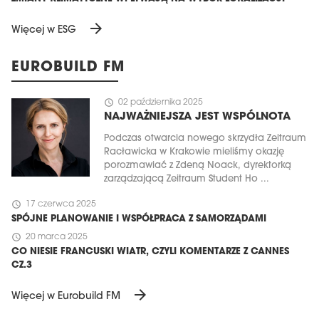
arrow_forward
Więcej w ESG
EUROBUILD FM
schedule
02 października 2025
NAJWAŻNIEJSZA JEST WSPÓLNOTA
Podczas otwarcia nowego skrzydła Zeitraum
Racławicka w Krakowie mieliśmy okazję
porozmawiać z Zdeną Noack, dyrektorką
zarządzającą Zeitraum Student Ho ...
schedule
17 czerwca 2025
SPÓJNE PLANOWANIE I WSPÓŁPRACA Z SAMORZĄDAMI
schedule
20 marca 2025
CO NIESIE FRANCUSKI WIATR, CZYLI KOMENTARZE Z CANNES
CZ.3
arrow_forward
Więcej w Eurobuild FM