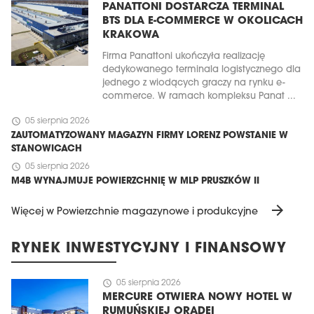
PANATTONI DOSTARCZA TERMINAL
BTS DLA E-COMMERCE W OKOLICACH
KRAKOWA
Firma Panattoni ukończyła realizację
dedykowanego terminala logistycznego dla
jednego z wiodących graczy na rynku e-
commerce. W ramach kompleksu Panat ...
schedule
05 sierpnia 2026
ZAUTOMATYZOWANY MAGAZYN FIRMY LORENZ POWSTANIE W
STANOWICACH
schedule
05 sierpnia 2026
M4B WYNAJMUJE POWIERZCHNIĘ W MLP PRUSZKÓW II
arrow_forward
Więcej w Powierzchnie magazynowe i produkcyjne
RYNEK INWESTYCYJNY I FINANSOWY
schedule
05 sierpnia 2026
MERCURE OTWIERA NOWY HOTEL W
RUMUŃSKIEJ ORADEI