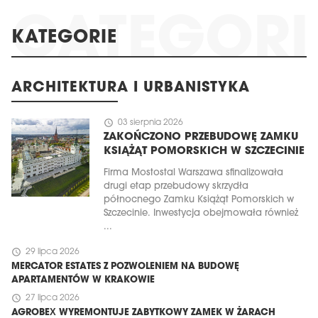
KATEGORIE
ARCHITEKTURA I URBANISTYKA
schedule
03 sierpnia 2026
ZAKOŃCZONO PRZEBUDOWĘ ZAMKU
KSIĄŻĄT POMORSKICH W SZCZECINIE
Firma Mostostal Warszawa sfinalizowała
drugi etap przebudowy skrzydła
północnego Zamku Książąt Pomorskich w
Szczecinie. Inwestycja obejmowała również
...
schedule
29 lipca 2026
MERCATOR ESTATES Z POZWOLENIEM NA BUDOWĘ
APARTAMENTÓW W KRAKOWIE
schedule
27 lipca 2026
AGROBEX WYREMONTUJE ZABYTKOWY ZAMEK W ŻARACH