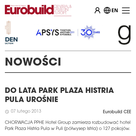
EN
…
NOWOŚCI
DO LATA PARK PLAZA HISTRIA
PULA UROŚNIE
07 lutego 2013
schedule
Eurobuild CEE
CHORWACJA PPHE Hotel Group zamierza rozbudować hotel
Park Plaza Histria Pula w Puli (półwysep Istria) o 127 pokojów.