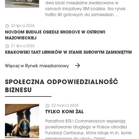
dwa bloki mieszkalne zrealizowane w
ramach inicjatywy SIM Łódzkie. Na rynek
trafiło 80 gotowych do zamieszkan ...
schedule
23 lipca 2026
NOVDOM BUDUJE OSIEDLE MIODOVE W OSTROWI
MAZOWIECKIEJ
schedule
21 lipca 2026
KRAKOWSKI TAKT LIRNIKÓW W STANIE SUROWYM ZAMKNIĘTYM
arrow_forward
Więcej w Rynek mieszkaniowy
SPOŁECZNA ODPOWIEDZIALNOŚĆ
BIZNESU
schedule
22 marca 2024
TYLKO KONI ŻAL
Panattoni BTS i Commercecon wspierają
powstawanie drugiego w Polsce ośrodka
Fundacji Centaurus, która ratuje m.in. konie