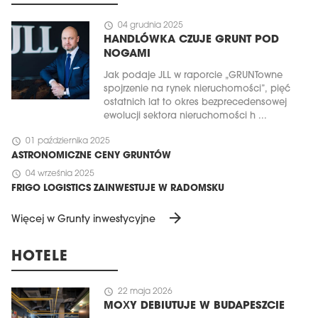
schedule
04 grudnia 2025
HANDLÓWKA CZUJE GRUNT POD
NOGAMI
Jak podaje JLL w raporcie „GRUNTowne
spojrzenie na rynek nieruchomości”, pięć
ostatnich lat to okres bezprecedensowej
ewolucji sektora nieruchomości h ...
schedule
01 października 2025
ASTRONOMICZNE CENY GRUNTÓW
schedule
04 września 2025
FRIGO LOGISTICS ZAINWESTUJE W RADOMSKU
arrow_forward
Więcej w Grunty inwestycyjne
HOTELE
schedule
22 maja 2026
MOXY DEBIUTUJE W BUDAPESZCIE