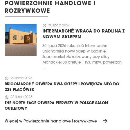
POWIERZCHNIE HANDLOWE I
ROZRYWKOWE
schedule
30 lipca 2026
INTERMARCHÉ WRACA DO RADLINA Z
NOWYM SKLEPEM
30 lipca 2026 roku sieć Intermarché
uruchomiła nowy sklep w Radlinie.
Supermarket zlokalizowany przy ulicy
Mariackiej 38 oferuje 1 tys. mkw. powierzch
...
schedule
29 lipca 2026
BRICOMARCHÉ OTWIERA DWA SKLEPY I POWIĘKSZA SIEĆ DO
228 PLACÓWEK
schedule
28 lipca 2026
THE NORTH FACE OTWIERA PIERWSZY W POLSCE SALON
OUTLETOWY
arrow_forward
Więcej w Powierzchnie handlowe i rozrywkowe