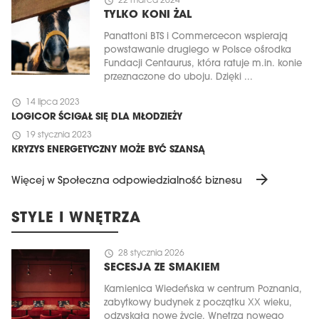
schedule
22 marca 2024
TYLKO KONI ŻAL
Panattoni BTS i Commercecon wspierają
powstawanie drugiego w Polsce ośrodka
Fundacji Centaurus, która ratuje m.in. konie
przeznaczone do uboju. Dzięki ...
schedule
14 lipca 2023
LOGICOR ŚCIGAŁ SIĘ DLA MŁODZIEŻY
schedule
19 stycznia 2023
KRYZYS ENERGETYCZNY MOŻE BYĆ SZANSĄ
arrow_forward
Więcej w Społeczna odpowiedzialność biznesu
STYLE I WNĘTRZA
schedule
28 stycznia 2026
SECESJA ZE SMAKIEM
Kamienica Wiedeńska w centrum Poznania,
zabytkowy budynek z początku XX wieku,
odzyskała nowe życie. Wnętrza nowego