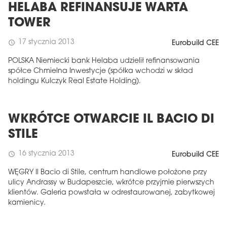
HELABA REFINANSUJE WARTA
TOWER
17 stycznia 2013
schedule
Eurobuild CEE
POLSKA Niemiecki bank Helaba udzielił refinansowania
spółce Chmielna Inwestycje (spółka wchodzi w skład
holdingu Kulczyk Real Estate Holding).
WKRÓTCE OTWARCIE IL BACIO DI
STILE
16 stycznia 2013
schedule
Eurobuild CEE
WĘGRY Il Bacio di Stile, centrum handlowe położone przy
ulicy Andrassy w Budapeszcie, wkrótce przyjmie pierwszych
klientów. Galeria powstała w odrestaurowanej, zabytkowej
kamienicy.