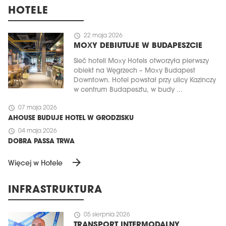
HOTELE
schedule
22 maja 2026
MOXY DEBIUTUJE W BUDAPESZCIE
Sieć hoteli Moxy Hotels otworzyła pierwszy
obiekt na Węgrzech – Moxy Budapest
Downtown. Hotel powstał przy ulicy Kazinczy
w centrum Budapesztu, w budy ...
schedule
07 maja 2026
AHOUSE BUDUJE HOTEL W GRODZISKU
schedule
04 maja 2026
DOBRA PASSA TRWA
arrow_forward
Więcej w Hotele
INFRASTRUKTURA
schedule
05 sierpnia 2026
TRANSPORT INTERMODALNY