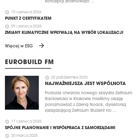
koncepcji zrównoważo ...
schedule
19 czerwca 2026
PUNKT Z CERTYFIKATEM
schedule
09 czerwca 2026
ZMIANY KLIMATYCZNE WPŁYWAJĄ NA WYBÓR LOKALIZACJI
arrow_forward
Więcej w ESG
EUROBUILD FM
schedule
02 października 2025
NAJWAŻNIEJSZA JEST WSPÓLNOTA
Podczas otwarcia nowego skrzydła Zeitraum
Racławicka w Krakowie mieliśmy okazję
porozmawiać z Zdeną Noack, dyrektorką
zarządzającą Zeitraum Student Ho ...
schedule
17 czerwca 2025
SPÓJNE PLANOWANIE I WSPÓŁPRACA Z SAMORZĄDAMI
schedule
20 marca 2025