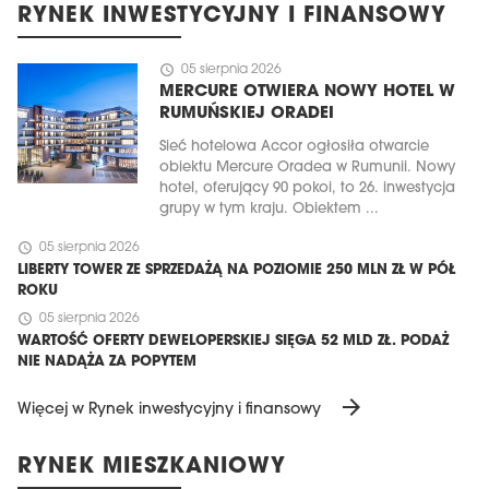
RYNEK INWESTYCYJNY I FINANSOWY
schedule
05 sierpnia 2026
MERCURE OTWIERA NOWY HOTEL W
RUMUŃSKIEJ ORADEI
Sieć hotelowa Accor ogłosiła otwarcie
obiektu Mercure Oradea w Rumunii. Nowy
hotel, oferujący 90 pokoi, to 26. inwestycja
grupy w tym kraju. Obiektem ...
schedule
05 sierpnia 2026
LIBERTY TOWER ZE SPRZEDAŻĄ NA POZIOMIE 250 MLN ZŁ W PÓŁ
ROKU
schedule
05 sierpnia 2026
WARTOŚĆ OFERTY DEWELOPERSKIEJ SIĘGA 52 MLD ZŁ. PODAŻ
NIE NADĄŻA ZA POPYTEM
arrow_forward
Więcej w Rynek inwestycyjny i finansowy
RYNEK MIESZKANIOWY