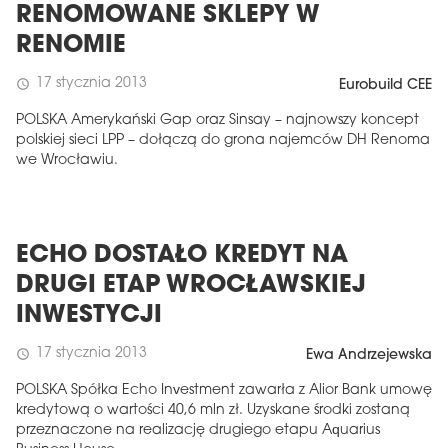
RENOMOWANE SKLEPY W
RENOMIE
17 stycznia 2013
schedule
Eurobuild CEE
POLSKA Amerykański Gap oraz Sinsay – najnowszy koncept
polskiej sieci LPP – dołączą do grona najemców DH Renoma
we Wrocławiu.
ECHO DOSTAŁO KREDYT NA
DRUGI ETAP WROCŁAWSKIEJ
INWESTYCJI
17 stycznia 2013
schedule
Ewa Andrzejewska
POLSKA Spółka Echo Investment zawarła z Alior Bank umowę
kredytową o wartości 40,6 mln zł. Uzyskane środki zostaną
przeznaczone na realizację drugiego etapu Aquarius