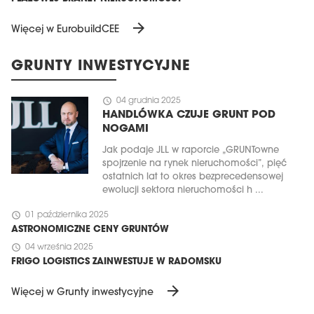
arrow_forward
Więcej w EurobuildCEE
GRUNTY INWESTYCYJNE
schedule
04 grudnia 2025
HANDLÓWKA CZUJE GRUNT POD
NOGAMI
Jak podaje JLL w raporcie „GRUNTowne
spojrzenie na rynek nieruchomości”, pięć
ostatnich lat to okres bezprecedensowej
ewolucji sektora nieruchomości h ...
schedule
01 października 2025
ASTRONOMICZNE CENY GRUNTÓW
schedule
04 września 2025
FRIGO LOGISTICS ZAINWESTUJE W RADOMSKU
arrow_forward
Więcej w Grunty inwestycyjne