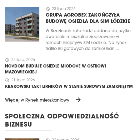
schedule
23 lipca 2026
GRUPA AGROBEX ZAKOŃCZYŁA
BUDOWĘ OSIEDLA DLA SIM ŁÓDZKIE
W Brzezinach koło Łodzi oddano do użytku
dwa bloki mieszkalne zrealizowane w
ramach inicjatywy SIM Łódzkie. Na rynek
trafiło 80 gotowych do zamieszkan ...
schedule
23 lipca 2026
NOVDOM BUDUJE OSIEDLE MIODOVE W OSTROWI
MAZOWIECKIEJ
schedule
21 lipca 2026
KRAKOWSKI TAKT LIRNIKÓW W STANIE SUROWYM ZAMKNIĘTYM
arrow_forward
Więcej w Rynek mieszkaniowy
SPOŁECZNA ODPOWIEDZIALNOŚĆ
BIZNESU