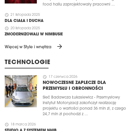
food hallu zaprojektowały pracowni ...
schedule
21 listopada 2025
DLA CIAŁA I DUCHA
schedule
20 listopada 2025
ZMODERNIZOWALI W NIMBUSIE
arrow_forward
Więcej w Style i wnętrza
TECHNOLOGIE
schedule
17 czerwca 2026
NOWOCZESNE ZAPLECZE DLA
PRZEMYSŁU I OBRONNOŚCI
Sieć Badawcza Łukasiewicz - Przemysłowy
Instytut Motoryzacji zakończył realizację
projektu o wartości ponad 36 mln zł, z czego
24,7 mln zł pochodzi z ...
schedule
18 marca 2026
STUDIO A Z SYSTEMEM NHIB