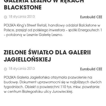
GALERIA LESZNO W RĘKACH
BLACKSTONE
18 stycznia 2013
schedule
Eurobuild CEE
POLSKA King’s Street Retail, handlowy oddział Balckstone w
Polsce, przejął od polskiego inwestora – spółki Energoutech 1
– położoną w Lesznie Galerię Leszno.
ZIELONE ŚWIATŁO DLA GALERII
JAGIELLOŃSKIEJ
18 stycznia 2013
schedule
Eurobuild CEE
POLSKA Galeria Jagiellońska otrzymała pozwolenie na
budowę. Dokument uprawomocni się w najbliższych dwóch
tygodniach. Obiekt o powierzchni 110 tys. mkw. powstanie
w centrum Białegostoku ulicy Jurowieckiej.