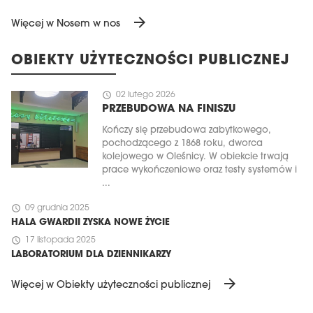
arrow_forward
Więcej w Nosem w nos
OBIEKTY UŻYTECZNOŚCI PUBLICZNEJ
schedule
02 lutego 2026
PRZEBUDOWA NA FINISZU
Kończy się przebudowa zabytkowego,
pochodzącego z 1868 roku, dworca
kolejowego w Oleśnicy. W obiekcie trwają
prace wykończeniowe oraz testy systemów i
...
schedule
09 grudnia 2025
HALA GWARDII ZYSKA NOWE ŻYCIE
schedule
17 listopada 2025
LABORATORIUM DLA DZIENNIKARZY
arrow_forward
Więcej w Obiekty użyteczności publicznej