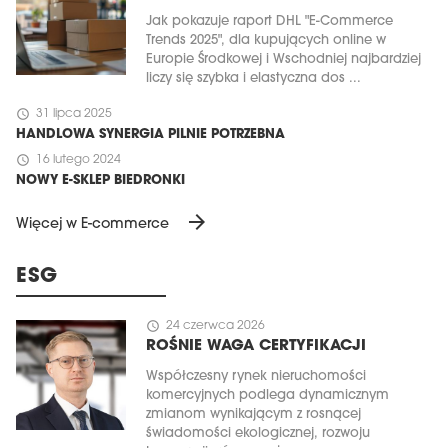
Jak pokazuje raport DHL "E-Commerce
Trends 2025", dla kupujących online w
Europie Środkowej i Wschodniej najbardziej
liczy się szybka i elastyczna dos ...
schedule
31 lipca 2025
HANDLOWA SYNERGIA PILNIE POTRZEBNA
schedule
16 lutego 2024
NOWY E-SKLEP BIEDRONKI
arrow_forward
Więcej w E-commerce
MAGAZYN
ESG
Wydanie 6 (308)
CZERWIEC 2026
schedule
24 czerwca 2026
arrow_forward
Więcej w tym wydaniu
ROŚNIE WAGA CERTYFIKACJI
Zamów teraz!
Współczesny rynek nieruchomości
komercyjnych podlega dynamicznym
zmianom wynikającym z rosnącej
świadomości ekologicznej, rozwoju