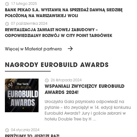
schedule
17 lutego 2025
BANK PEKAO S.A. WYSTAWIŁ NA SPRZEDAŻ DAWNĄ SIEDZIBĘ
POŁOŻONĄ NA WARSZAWSKIEJ WOLI
schedule
07 października 2024
REWITALIZACJA ZAMIAST NOWEJ ZABUDOWY –
ODPOWIEDZIALNY ROZWÓJ W CITY POINT TARGÓWEK
arrow_forward
Więcej w Materiał partnera
NAGRODY EUROBUILD AWARDS
schedule
26 listopada 2024
WSPANIALI ZWYCIĘZCY EUROBUILD
AWARDS 2024!
Uroczysta Gala przyniosła odpowiedź na
pytanie – kto zwyciężył w 14. edycji konkursu
Eurobuild Awards? Jury i goście zebrani w
hotelu Double Tree by H ...
schedule
04 stycznia 2024
PRZEŻYJMY TO JESZCZE RAZ!