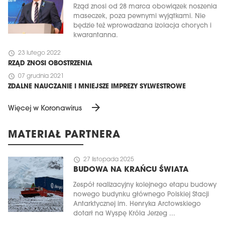
Rząd znosi od 28 marca obowiązek noszenia
maseczek, poza pewnymi wyjątkami. Nie
będzie też wprowadzana izolacja chorych i
kwarantanna.
schedule
23 lutego 2022
RZĄD ZNOSI OBOSTRZENIA
schedule
07 grudnia 2021
ZDALNE NAUCZANIE I MNIEJSZE IMPREZY SYLWESTROWE
arrow_forward
Więcej w Koronawirus
MATERIAŁ PARTNERA
schedule
27 listopada 2025
BUDOWA NA KRAŃCU ŚWIATA
Zespół realizacyjny kolejnego etapu budowy
nowego budynku głównego Polskiej Stacji
Antarktycznej im. Henryka Arctowskiego
dotarł na Wyspę Króla Jerzeg ...