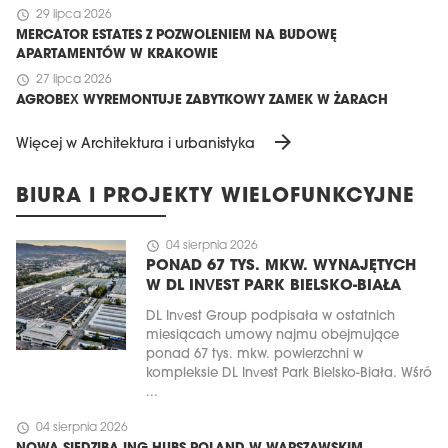
schedule
29 lipca 2026
MERCATOR ESTATES Z POZWOLENIEM NA BUDOWĘ
APARTAMENTÓW W KRAKOWIE
schedule
27 lipca 2026
AGROBEX WYREMONTUJE ZABYTKOWY ZAMEK W ŻARACH
arrow_forward
Więcej w Architektura i urbanistyka
BIURA I PROJEKTY WIELOFUNKCYJNE
schedule
04 sierpnia 2026
PONAD 67 TYS. MKW. WYNAJĘTYCH
W DL INVEST PARK BIELSKO-BIAŁA
DL Invest Group podpisała w ostatnich
miesiącach umowy najmu obejmujące
ponad 67 tys. mkw. powierzchni w
kompleksie DL Invest Park Bielsko-Biała. Wśró
...
schedule
04 sierpnia 2026