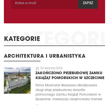
ZAPISZ
KATEGORIE
ARCHITEKTURA I URBANISTYKA
schedule
03 sierpnia 2026
ZAKOŃCZONO PRZEBUDOWĘ ZAMKU
KSIĄŻĄT POMORSKICH W SZCZECINIE
Firma Mostostal Warszawa sfinalizowała
drugi etap przebudowy skrzydła
północnego Zamku Książąt Pomorskich w
Szczecinie. Inwestycja obejmowała również
...