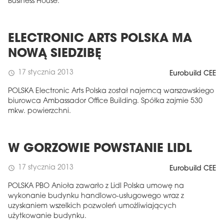
Business House.
ELECTRONIC ARTS POLSKA MA
NOWĄ SIEDZIBĘ
17 stycznia 2013
schedule
Eurobuild CEE
POLSKA Electronic Arts Polska został najemcą warszawskiego
biurowca Ambassador Office Building. Spółka zajmie 530
mkw. powierzchni.
W GORZOWIE POWSTANIE LIDL
17 stycznia 2013
schedule
Eurobuild CEE
POLSKA PBO Anioła zawarło z Lidl Polska umowę na
wykonanie budynku handlowo-usługowego wraz z
uzyskaniem wszelkich pozwoleń umożliwiających
użytkowanie budynku.