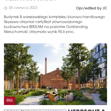
06 czerwca 2023
schedule
Opr./edited by JC
Budynek B warszawskiego kompleksu biurowo-handlowego
Skysawa otrzymał certyfikat zrównoważonego
budownictwa BREEAM na poziomie Outstanding.
Nieruchomość otrzymała wynik 95,6 proc.
ESG