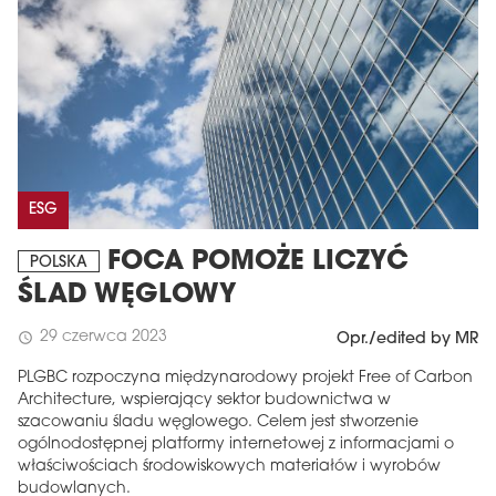
ESG
FOCA POMOŻE LICZYĆ
POLSKA
ŚLAD WĘGLOWY
29 czerwca 2023
schedule
Opr./edited by MR
PLGBC rozpoczyna międzynarodowy projekt Free of Carbon
Architecture, wspierający sektor budownictwa w
szacowaniu śladu węglowego. Celem jest stworzenie
ogólnodostępnej platformy internetowej z informacjami o
właściwościach środowiskowych materiałów i wyrobów
budowlanych.