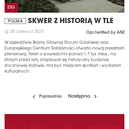
ESG
SKWER Z HISTORIĄ W TLE
POLSKA
05 czerwca 2023
schedule
Opr./edited by ANZ
W sąsiedztwie Bramy Głównej Stoczni Gdańskiej oraz
Europejskiego Centrum Solidarności otwarto nową przestrzeń
plenerową. Teren o powierzchni ponad 1,7 tys. mkw., na
którym przed laty znajdował się historyczny budynek
stoczniowej stołówki, ma być miejscem spotkań i wydarzeń
kulturalnych.
Następna
Poprzednia