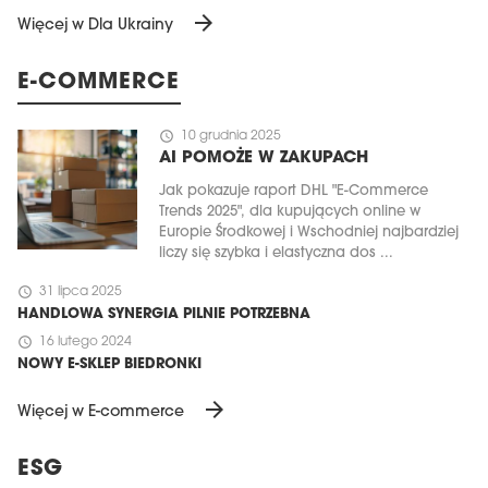
arrow_forward
Więcej w Dla Ukrainy
E-COMMERCE
schedule
10 grudnia 2025
AI POMOŻE W ZAKUPACH
Jak pokazuje raport DHL "E-Commerce
Trends 2025", dla kupujących online w
Europie Środkowej i Wschodniej najbardziej
liczy się szybka i elastyczna dos ...
schedule
31 lipca 2025
HANDLOWA SYNERGIA PILNIE POTRZEBNA
schedule
16 lutego 2024
NOWY E-SKLEP BIEDRONKI
arrow_forward
Więcej w E-commerce
ESG