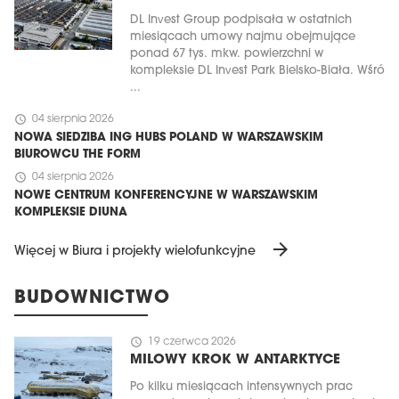
DL Invest Group podpisała w ostatnich
miesiącach umowy najmu obejmujące
ponad 67 tys. mkw. powierzchni w
kompleksie DL Invest Park Bielsko-Biała. Wśró
...
schedule
04 sierpnia 2026
NOWA SIEDZIBA ING HUBS POLAND W WARSZAWSKIM
BIUROWCU THE FORM
schedule
04 sierpnia 2026
NOWE CENTRUM KONFERENCYJNE W WARSZAWSKIM
KOMPLEKSIE DIUNA
arrow_forward
Więcej w Biura i projekty wielofunkcyjne
BUDOWNICTWO
schedule
19 czerwca 2026
MILOWY KROK W ANTARKTYCE
Po kilku miesiącach intensywnych prac