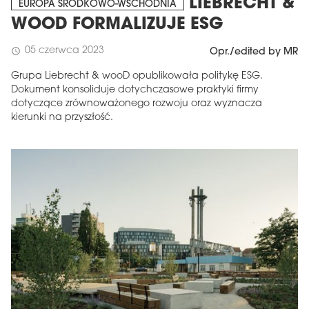
LIEBRECHT &
EUROPA ŚRODKOWO-WSCHODNIA
WOOD FORMALIZUJE ESG
05 czerwca 2023
schedule
Opr./edited by MR
Grupa Liebrecht & wooD opublikowała politykę ESG.
Dokument konsoliduje dotychczasowe praktyki firmy
dotyczące zrównoważonego rozwoju oraz wyznacza
kierunki na przyszłość.