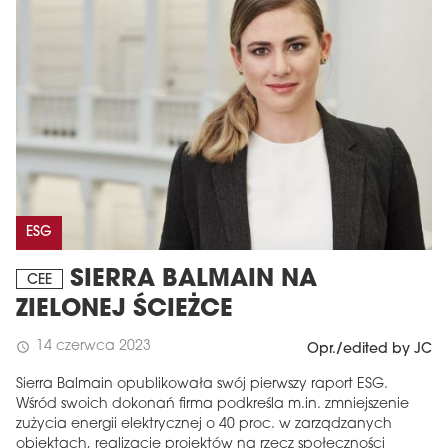
ESG
SIERRA BALMAIN NA
CEE
ZIELONEJ ŚCIEŻCE
14 czerwca 2023
schedule
Opr./edited by JC
Sierra Balmain opublikowała swój pierwszy raport ESG.
Wśród swoich dokonań firma podkreśla m.in. zmniejszenie
zużycia energii elektrycznej o 40 proc. w zarządzanych
obiektach, realizację projektów na rzecz społeczności