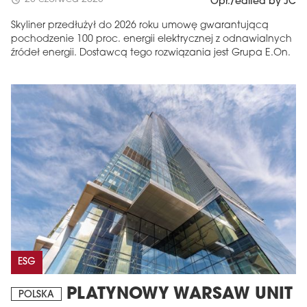
schedule
Opr./edited by JC
Skyliner przedłużył do 2026 roku umowę gwarantującą
pochodzenie 100 proc. energii elektrycznej z odnawialnych
źródeł energii. Dostawcą tego rozwiązania jest Grupa E.On.
ESG
PLATYNOWY WARSAW UNIT
POLSKA