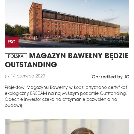
ESG
MAGAZYN BAWEŁNY BĘDZIE
POLSKA
OUTSTANDING
14 czerwca 2023
schedule
Opr./edited by JC
Projektowi Magazynu Bawełny w Łodzi przyznano certyfikat
ekologiczny BREEAM na najwyższym poziomie Outstanding.
Obecnie inwestor czeka na otrzymanie pozwolenia na
budowę.