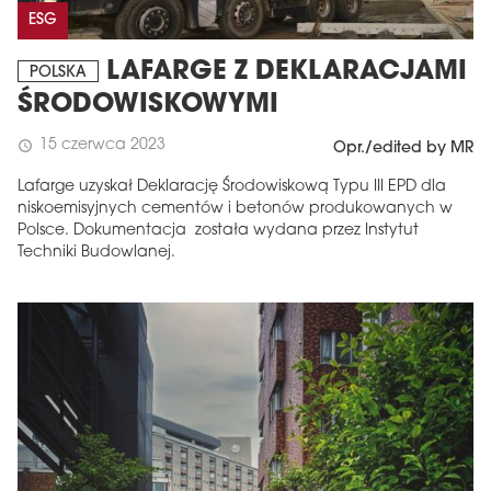
ESG
LAFARGE Z DEKLARACJAMI
POLSKA
ŚRODOWISKOWYMI
15 czerwca 2023
schedule
Opr./edited by MR
Lafarge uzyskał Deklarację Środowiskową Typu III EPD dla
niskoemisyjnych cementów i betonów produkowanych w
Polsce. Dokumentacja została wydana przez Instytut
Techniki Budowlanej.