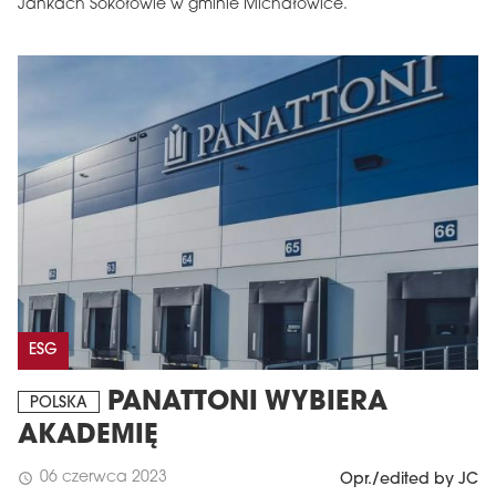
Jankach Sokołowie w gminie Michałowice.
ESG
PANATTONI WYBIERA
POLSKA
AKADEMIĘ
06 czerwca 2023
schedule
Opr./edited by JC