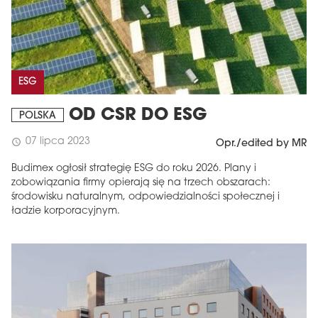
ESG
OD CSR DO ESG
POLSKA
07 lipca 2023
schedule
Opr./edited by MR
Budimex ogłosił strategię ESG do roku 2026. Plany i
zobowiązania firmy opierają się na trzech obszarach:
środowisku naturalnym, odpowiedzialności społecznej i
ładzie korporacyjnym.