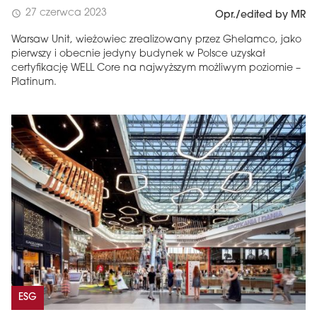
27 czerwca 2023
schedule
Opr./edited by MR
Warsaw Unit, wieżowiec zrealizowany przez Ghelamco, jako
pierwszy i obecnie jedyny budynek w Polsce uzyskał
certyfikację WELL Core na najwyższym możliwym poziomie –
Platinum.
ESG