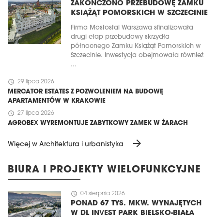
ZAKOŃCZONO PRZEBUDOWĘ ZAMKU
KSIĄŻĄT POMORSKICH W SZCZECINIE
Firma Mostostal Warszawa sfinalizowała
drugi etap przebudowy skrzydła
północnego Zamku Książąt Pomorskich w
Szczecinie. Inwestycja obejmowała również
...
schedule
29 lipca 2026
MERCATOR ESTATES Z POZWOLENIEM NA BUDOWĘ
APARTAMENTÓW W KRAKOWIE
schedule
27 lipca 2026
AGROBEX WYREMONTUJE ZABYTKOWY ZAMEK W ŻARACH
arrow_forward
Więcej w Architektura i urbanistyka
BIURA I PROJEKTY WIELOFUNKCYJNE
schedule
04 sierpnia 2026
PONAD 67 TYS. MKW. WYNAJĘTYCH
W DL INVEST PARK BIELSKO-BIAŁA