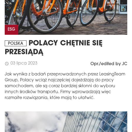
ESG
POLACY CHĘTNIE SIĘ
POLSKA
PRZESIĄDĄ
03 lipca 2023
schedule
Opr./edited by JC
Jak wynika z badań przeprowadzonych przez LeasingTeam
Group, Polacy wciąż najczęściej dojeżdżają do pracy
samochodem, ale są coraz bardziej skłonni do wyboru
innych środków transportu. Firmy wprowadzają więc
rozmaite rozwiązania, które mają to ułatwić.