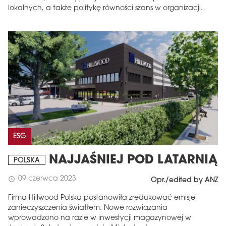
lokalnych, a także politykę równości szans w organizacji.
ESG
NAJJAŚNIEJ POD LATARNIĄ
POLSKA
09 czerwca 2023
schedule
Opr./edited by ANZ
Firma Hillwood Polska postanowiła zredukować emisję
zanieczyszczenia światłem. Nowe rozwiązania
wprowadzono na razie w inwestycji magazynowej w