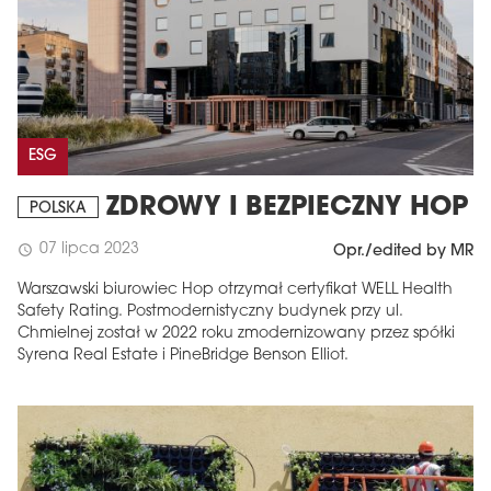
ESG
ZDROWY I BEZPIECZNY HOP
POLSKA
07 lipca 2023
schedule
Opr./edited by MR
Warszawski biurowiec Hop otrzymał certyfikat WELL Health
Safety Rating. Postmodernistyczny budynek przy ul.
Chmielnej został w 2022 roku zmodernizowany przez spółki
Syrena Real Estate i PineBridge Benson Elliot.