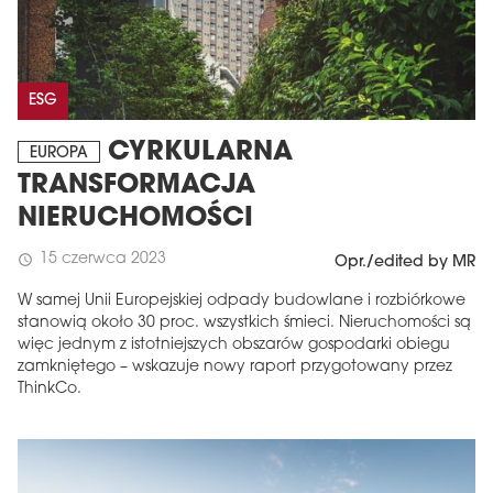
ESG
CYRKULARNA
EUROPA
TRANSFORMACJA
NIERUCHOMOŚCI
15 czerwca 2023
schedule
Opr./edited by MR
W samej Unii Europejskiej odpady budowlane i rozbiórkowe
stanowią około 30 proc. wszystkich śmieci. Nieruchomości są
więc jednym z istotniejszych obszarów gospodarki obiegu
zamkniętego – wskazuje nowy raport przygotowany przez
ThinkCo.