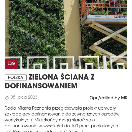
ESG
ZIELONA ŚCIANA Z
POLSKA
DOFINANSOWANIEM
05 lipca 2023
schedule
Opr./edited by MR
Rada Miasta Poznania przegłosowała projekt uchwały
zakładający dofinansowanie do zewnętrznych ogrodów
wertykalnych. Mieszkańcy mogą starać się o
dofinansowanie w wysokości do 100 proc. poniesionych