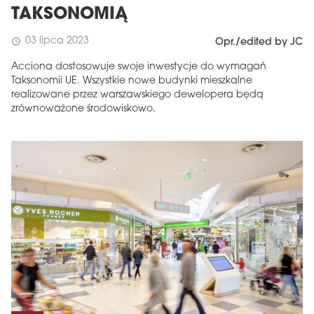
TAKSONOMIĄ
03 lipca 2023
schedule
Opr./edited by JC
Acciona dostosowuje swoje inwestycje do wymagań
Taksonomii UE. Wszystkie nowe budynki mieszkalne
realizowane przez warszawskiego dewelopera będą
zrównoważone środowiskowo.