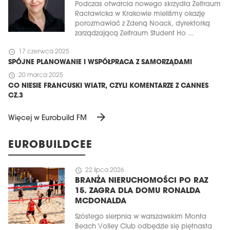
Podczas otwarcia nowego skrzydła Zeitraum
Racławicka w Krakowie mieliśmy okazję
porozmawiać z Zdeną Noack, dyrektorką
zarządzającą Zeitraum Student Ho ...
schedule
17 czerwca 2025
SPÓJNE PLANOWANIE I WSPÓŁPRACA Z SAMORZĄDAMI
schedule
20 marca 2025
CO NIESIE FRANCUSKI WIATR, CZYLI KOMENTARZE Z CANNES
CZ.3
arrow_forward
Więcej w Eurobuild FM
EUROBUILDCEE
schedule
22 lipca 2026
BRANŻA NIERUCHOMOŚCI PO RAZ
15. ZAGRA DLA DOMU RONALDA
MCDONALDA
Szóstego sierpnia w warszawskim Monta
Beach Volley Club odbędzie się piętnasta