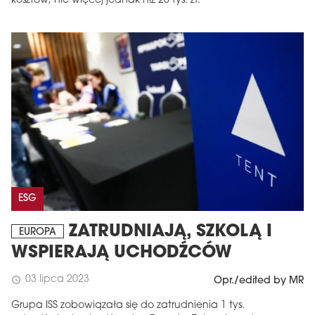
kosztów, nie więcej jednak niż 25 tys. zł.
ESG
ZATRUDNIAJĄ, SZKOLĄ I
EUROPA
WSPIERAJĄ UCHODŹCÓW
03 lipca 2023
schedule
Opr./edited by MR
Grupa ISS zobowiązała się do zatrudnienia 1 tys.