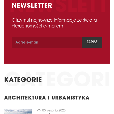
NEWSLETTER
Otrzymuj najnowsze informacje ze świata
nieruchomości e-mailem
ZAPISZ
KATEGORIE
ARCHITEKTURA I URBANISTYKA
schedule
03 sierpnia 2026