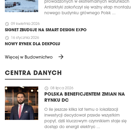
prowadzonych w ekstremalnych warunkach
Antarktyki zakończył się ważny etap montażu
nowego budynku głównego Polsk ...
schedule
09 kwietnia 2026
SIGNET ZBUDUJE NA SMART DESIGN EXPO
schedule
16 stycznia 2026
NOWY RYNEK DLA DEKPOLU
arrow_forward
Więcej w Budownictwo
CENTRA DANYCH
schedule
08 lipca 2026
POLSKA BENEFICJENTEM ZMIAN NA
RYNKU DC
O ile jeszcze kilka lat temu o lokalizacji
inwestycji decydował przede wszystkim
popyt, dziś kluczowym czynnikiem staje się
dostęp do energii elektryc ...