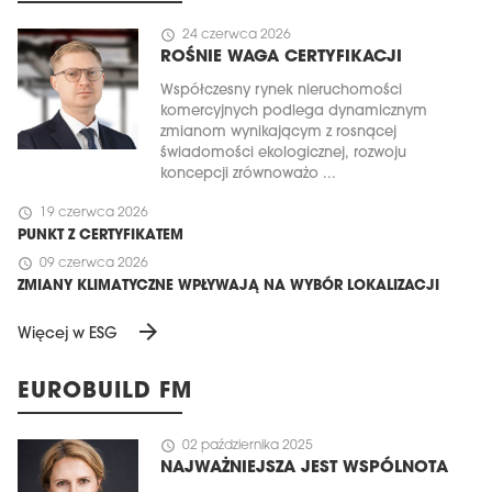
schedule
24 czerwca 2026
ROŚNIE WAGA CERTYFIKACJI
Współczesny rynek nieruchomości
komercyjnych podlega dynamicznym
zmianom wynikającym z rosnącej
świadomości ekologicznej, rozwoju
koncepcji zrównoważo ...
schedule
19 czerwca 2026
PUNKT Z CERTYFIKATEM
schedule
09 czerwca 2026
ZMIANY KLIMATYCZNE WPŁYWAJĄ NA WYBÓR LOKALIZACJI
arrow_forward
Więcej w ESG
EUROBUILD FM
schedule
02 października 2025
NAJWAŻNIEJSZA JEST WSPÓLNOTA