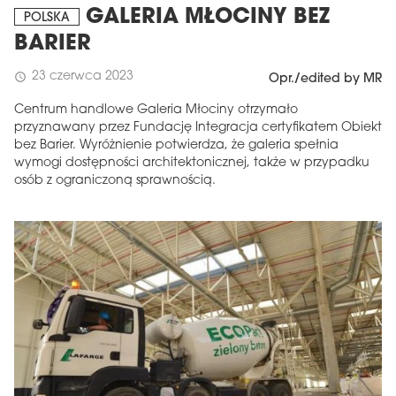
GALERIA MŁOCINY BEZ
POLSKA
BARIER
23 czerwca 2023
schedule
Opr./edited by MR
Centrum handlowe Galeria Młociny otrzymało
przyznawany przez Fundację Integracja certyfikatem Obiekt
bez Barier. Wyróżnienie potwierdza, że galeria spełnia
wymogi dostępności architektonicznej, także w przypadku
osób z ograniczoną sprawnością.