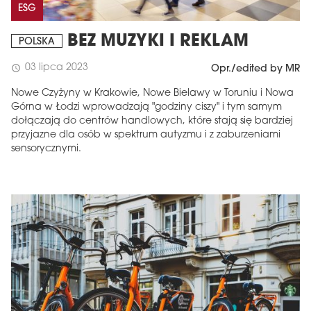
ESG
BEZ MUZYKI I REKLAM
POLSKA
03 lipca 2023
schedule
Opr./edited by MR
Nowe Czyżyny w Krakowie, Nowe Bielawy w Toruniu i Nowa
Górna w Łodzi wprowadzają "godziny ciszy" i tym samym
dołączają do centrów handlowych, które stają się bardziej
przyjazne dla osób w spektrum autyzmu i z zaburzeniami
sensorycznymi.