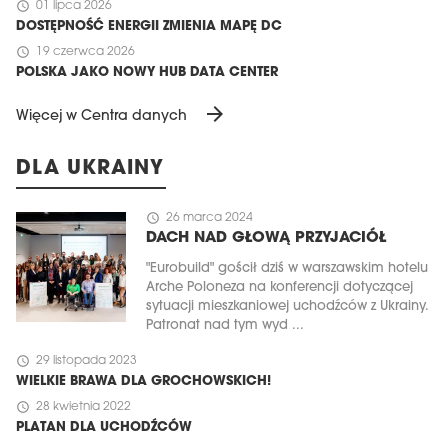
schedule
01 lipca 2026
DOSTĘPNOŚĆ ENERGII ZMIENIA MAPĘ DC
schedule
19 czerwca 2026
POLSKA JAKO NOWY HUB DATA CENTER
arrow_forward
Więcej w Centra danych
DLA UKRAINY
schedule
26 marca 2024
DACH NAD GŁOWĄ PRZYJACIÓŁ
"Eurobuild" gościł dziś w warszawskim hotelu
Arche Poloneza na konferencji dotyczącej
sytuacji mieszkaniowej uchodźców z Ukrainy.
Patronat nad tym wyd ...
schedule
29 listopada 2023
WIELKIE BRAWA DLA GROCHOWSKICH!
schedule
28 kwietnia 2022
PLATAN DLA UCHODŹCÓW