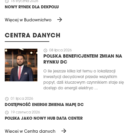
schedule
16 stycznia 2026
NOWY RYNEK DLA DEKPOLU
arrow_forward
Więcej w Budownictwo
CENTRA DANYCH
schedule
08 lipca 2026
POLSKA BENEFICJENTEM ZMIAN NA
RYNKU DC
O ile jeszcze kilka lat temu o lokalizacji
inwestycji decydował przede wszystkim
popyt, dziś kluczowym czynnikiem staje się
dostęp do energii elektryc ...
schedule
01 lipca 2026
DOSTĘPNOŚĆ ENERGII ZMIENIA MAPĘ DC
schedule
19 czerwca 2026
POLSKA JAKO NOWY HUB DATA CENTER
arrow_forward
Więcej w Centra danych