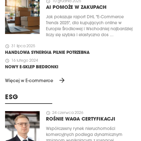
schedule
10 grudnia 2025
AI POMOŻE W ZAKUPACH
Jak pokazuje raport DHL "E-Commerce
Trends 2025", dla kupujących online w
Europie Środkowej i Wschodniej najbardziej
liczy się szybka i elastyczna dos ...
schedule
31 lipca 2025
HANDLOWA SYNERGIA PILNIE POTRZEBNA
schedule
16 lutego 2024
NOWY E-SKLEP BIEDRONKI
arrow_forward
Więcej w E-commerce
ESG
schedule
24 czerwca 2026
ROŚNIE WAGA CERTYFIKACJI
Współczesny rynek nieruchomości
komercyjnych podlega dynamicznym
zmianom wynikającym z rosnącej