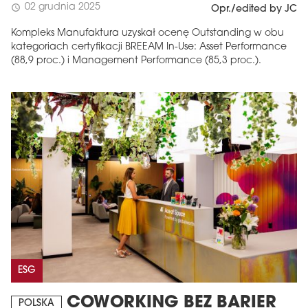
02 grudnia 2025
schedule
Opr./edited by JC
Kompleks Manufaktura uzyskał ocenę Outstanding w obu
kategoriach certyfikacji BREEAM In-Use: Asset Performance
(88,9 proc.) i Management Performance (85,3 proc.).
ESG
COWORKING BEZ BARIER
POLSKA