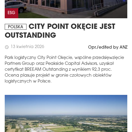
ESG
CITY POINT OKĘCIE JEST
POLSKA
OUTSTANDING
13 kwietnia 2026
schedule
Opr./edited by ANZ
Park logistyczny City Point Okęcie, wspólne przedsięwzięcie
Partners Group oraz Peakside Capital Advisors, uzyskał
certyfikat BREEAM Outstanding z wynikiem 92,3 proc.
Ocena plasuje projekt w gronie czołowych obiektów
logistycznych w Polsce.