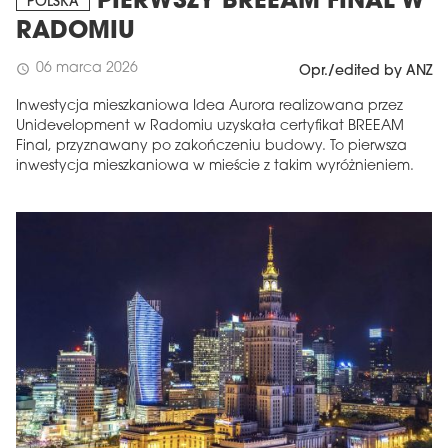
PIERWSZY BREEAM FINAL W
POLSKA
RADOMIU
06 marca 2026
schedule
Opr./edited by ANZ
Inwestycja mieszkaniowa Idea Aurora realizowana przez
Unidevelopment w Radomiu uzyskała certyfikat BREEAM
Final, przyznawany po zakończeniu budowy. To pierwsza
inwestycja mieszkaniowa w mieście z takim wyróżnieniem.