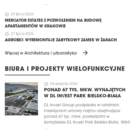
...
schedule
29 lipca 2026
MERCATOR ESTATES Z POZWOLENIEM NA BUDOWĘ
APARTAMENTÓW W KRAKOWIE
schedule
27 lipca 2026
AGROBEX WYREMONTUJE ZABYTKOWY ZAMEK W ŻARACH
arrow_forward
Więcej w Architektura i urbanistyka
BIURA I PROJEKTY WIELOFUNKCYJNE
schedule
04 sierpnia 2026
PONAD 67 TYS. MKW. WYNAJĘTYCH
W DL INVEST PARK BIELSKO-BIAŁA
DL Invest Group podpisała w ostatnich
miesiącach umowy najmu obejmujące
ponad 67 tys. mkw. powierzchni w
kompleksie DL Invest Park Bielsko-Biała. Wśró
...