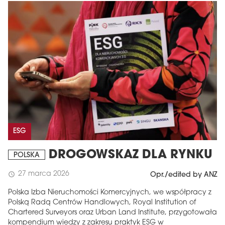
ESG
DROGOWSKAZ DLA RYNKU
POLSKA
27 marca 2026
schedule
Opr./edited by ANZ
Polska Izba Nieruchomości Komercyjnych, we współpracy z
Polską Radą Centrów Handlowych, Royal Institution of
Chartered Surveyors oraz Urban Land Institute, przygotowała
kompendium wiedzy z zakresu praktyk ESG w