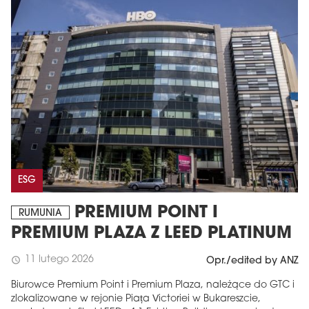
ESG
PREMIUM POINT I
RUMUNIA
PREMIUM PLAZA Z LEED PLATINUM
11 lutego 2026
schedule
Opr./edited by ANZ
Biurowce Premium Point i Premium Plaza, należące do GTC i
zlokalizowane w rejonie Piața Victoriei w Bukareszcie,