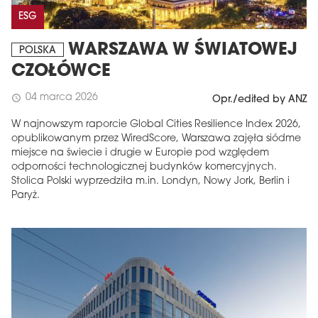
ESG
WARSZAWA W ŚWIATOWEJ
POLSKA
CZOŁÓWCE
04 marca 2026
schedule
Opr./edited by ANZ
W najnowszym raporcie Global Cities Resilience Index 2026,
opublikowanym przez WiredScore, Warszawa zajęła siódme
miejsce na świecie i drugie w Europie pod względem
odporności technologicznej budynków komercyjnych.
Stolica Polski wyprzedziła m.in. Londyn, Nowy Jork, Berlin i
Paryż.