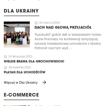
DLA UKRAINY
schedule
26 marca 2024
DACH NAD GŁOWĄ PRZYJACIÓŁ
"Eurobuild" gościł dziś w warszawskim hotelu
Arche Poloneza na konferencji dotyczącej
sytuacji mieszkaniowej uchodźców z Ukrainy.
Patronat nad tym wyd ...
schedule
29 listopada 2023
WIELKIE BRAWA DLA GROCHOWSKICH!
schedule
28 kwietnia 2022
PLATAN DLA UCHODŹCÓW
arrow_forward
Więcej w Dla Ukrainy
E-COMMERCE