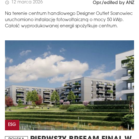
12 marca 2026
schedule
Opr./edited by ANZ
Na terenie centrum handlowego Designer Outlet Sosnowiec
uruchomiono instalację fotowoltaiczną o mocy 50 kWp.
Całość wyprodukowanej energii spożytkuje centrum.
ESG