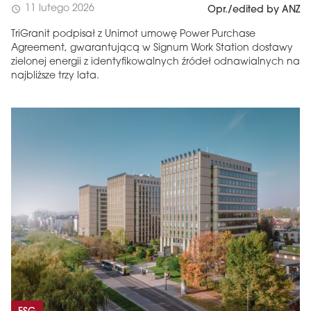
11 lutego 2026
schedule
Opr./edited by ANZ
TriGranit podpisał z Unimot umowę Power Purchase
Agreement, gwarantującą w Signum Work Station dostawy
zielonej energii z identyfikowalnych źródeł odnawialnych na
najbliższe trzy lata.