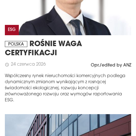
ESG
ROŚNIE WAGA
POLSKA
CERTYFIKACJI
24 czerwca 2026
schedule
Opr./edited by ANZ
Współczesny rynek nieruchomości komercyjnych podlega
dynamicznym zmianom wynikającym z rosnącej
świadomości ekologicznej, rozwoju koncepcji
zrównoważonego rozwoju oraz wymogów raportowania
ESG.