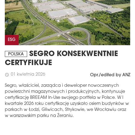
ESG
SEGRO KONSEKWENTNIE
POLSKA
CERTYFIKUJE
01 kwietnia 2026
schedule
Opr./edited by ANZ
Segro, właściciel, zarządca i deweloper nowoczesnych
powierzchni magazynowych i produkcyjnych, kontynuuje
certyfikację BREEAM In-Use swojego portfela w Polsce. W I
kwartale 2026 roku certyfikację uzyskało osiem budynków w
parkach w Łodzi, Gliwicach, Strykowie, we Wrocławiu oraz
w warszawskim parku na Żeraniu.