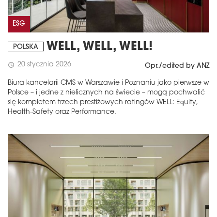
ESG
WELL, WELL, WELL!
POLSKA
20 stycznia 2026
schedule
Opr./edited by ANZ
Biura kancelarii CMS w Warszawie i Poznaniu jako pierwsze w
Polsce – i jedne z nielicznych na świecie – mogą pochwalić
się kompletem trzech prestiżowych ratingów WELL: Equity,
Health-Safety oraz Performance.