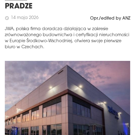
PRADZE
14 maja 2026
schedule
Opr./edited by ANZ
JWA, polska firma doradcza działająca w zakresie
zrównoważonego budownictwa i certyfikacji nieruchomości
w Europie Środkowo-Wschodniej, otwiera swoje pierwsze
biuro w Czechach.