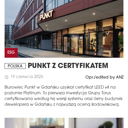
ESG
PUNKT Z CERTYFIKATEM
POLSKA
19 czerwca 2026
schedule
Opr./edited by ANZ
Biurowiec Punkt w Gdańsku uzyskał certyfikat LEED v4 na
poziomie Platinum. To pierwsza inwestycja Grupy Torus
certyfikowana według tej wersji systemu oraz ósmy budynek
dewelopera w Gdańsku z najwyższą oceną środowiskową.