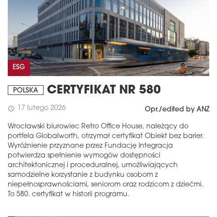
ESG
CERTYFIKAT NR 580
POLSKA
17 lutego 2026
schedule
Opr./edited by ANZ
Wrocławski biurowiec Retro Office House, należący do
portfela Globalworth, otrzymał certyfikat Obiekt bez barier.
Wyróżnienie przyznane przez Fundację Integracja
potwierdza spełnienie wymogów dostępności
architektonicznej i proceduralnej, umożliwiających
samodzielne korzystanie z budynku osobom z
niepełnosprawnościami, seniorom oraz rodzicom z dziećmi.
To 580. certyfikat w historii programu.