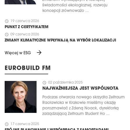
świadomości ekologicznej, rozwoju
koncepcji zrównoważo ...
schedule
19 czerwca 2026
PUNKT Z CERTYFIKATEM
schedule
09 czerwca 2026
ZMIANY KLIMATYCZNE WPŁYWAJĄ NA WYBÓR LOKALIZACJI
arrow_forward
Więcej w ESG
EUROBUILD FM
schedule
02 października 2025
NAJWAŻNIEJSZA JEST WSPÓLNOTA
Podczas otwarcia nowego skrzydła Zeitraum
Racławicka w Krakowie mieliśmy okazję
porozmawiać z Zdeną Noack, dyrektorką
zarządzającą Zeitraum Student Ho ...
schedule
17 czerwca 2025