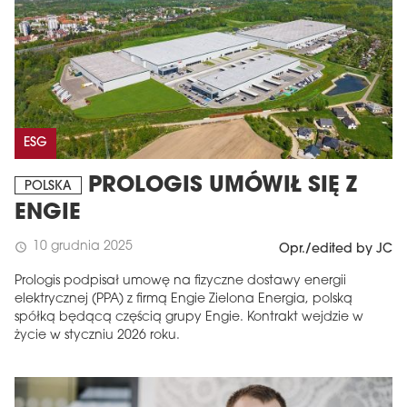
ESG
PROLOGIS UMÓWIŁ SIĘ Z
POLSKA
ENGIE
10 grudnia 2025
schedule
Opr./edited by JC
Prologis podpisał umowę na fizyczne dostawy energii
elektrycznej (PPA) z firmą Engie Zielona Energia, polską
spółką będącą częścią grupy Engie. Kontrakt wejdzie w
życie w styczniu 2026 roku.