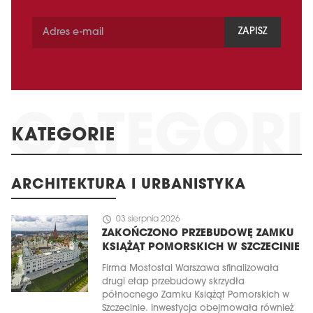
ZAPISZ
KATEGORIE
ARCHITEKTURA I URBANISTYKA
schedule
03 sierpnia 2026
ZAKOŃCZONO PRZEBUDOWĘ ZAMKU
KSIĄŻĄT POMORSKICH W SZCZECINIE
Firma Mostostal Warszawa sfinalizowała
drugi etap przebudowy skrzydła
północnego Zamku Książąt Pomorskich w
Szczecinie. Inwestycja obejmowała również