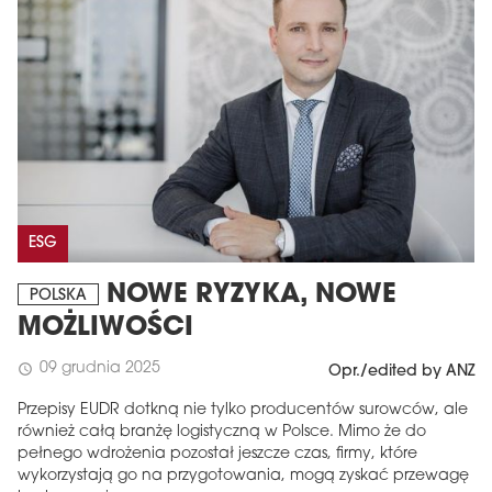
ESG
NOWE RYZYKA, NOWE
POLSKA
MOŻLIWOŚCI
09 grudnia 2025
schedule
Opr./edited by ANZ
Przepisy EUDR dotkną nie tylko producentów surowców, ale
również całą branżę logistyczną w Polsce. Mimo że do
pełnego wdrożenia pozostał jeszcze czas, firmy, które
wykorzystają go na przygotowania, mogą zyskać przewagę