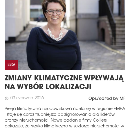
ESG
ZMIANY KLIMATYCZNE WPŁYWAJĄ
NA WYBÓR LOKALIZACJI
09 czerwca 2026
schedule
Opr./edited by MF
Presja klimatyczna i środowiskowa nasila się w regionie EMEA
i staje się coraz trudniejsza do zignorowania dla liderów
branży nieruchomości. Nowe badanie firmy Colliers
pokazuje, że ryzyko klimatyczne w sektorze nieruchomości w