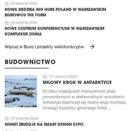
schedule
04 sierpnia 2026
NOWA SIEDZIBA ING HUBS POLAND W WARSZAWSKIM
BIUROWCU THE FORM
schedule
04 sierpnia 2026
NOWE CENTRUM KONFERENCYJNE W WARSZAWSKIM
KOMPLEKSIE DIUNA
arrow_forward
Więcej w Biura i projekty wielofunkcyjne
BUDOWNICTWO
schedule
19 czerwca 2026
MILOWY KROK W ANTARKTYCE
Po kilku miesiącach intensywnych prac
prowadzonych w ekstremalnych warunkach
Antarktyki zakończył się ważny etap montażu
nowego budynku głównego Polsk ...
schedule
09 kwietnia 2026
SIGNET ZBUDUJE NA SMART DESIGN EXPO