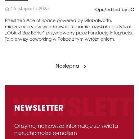
25 listopada 2025
schedule
Opr./edited by JC
Przestrzeń Ace of Space powered by Globalworth,
mieszcząca się w wrocławskiej Renomie, uzyskała certyfikat
„Obiekt Bez Barier” przyznawany przez Fundację Integracja.
To pierwszy coworking w Polsce z tym wyróżnieniem.
Następna
NEWSLETTER
Otrzymuj najnowsze informacje ze świata
nieruchomości e-mailem