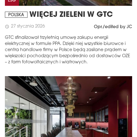
ESG
WIĘCEJ ZIELENI W GTC
POLSKA
27 stycznia 2026
schedule
Opr./edited by JC
GTC sfinalizował trzyletnią umowę zakupu energii
elektrycznej w formule PPA. Dzięki niej wszystkie biurowce i
centra handlowe firmy w Polsce będą zasilane prądem w
większości pochodzącym bezpośrednio od dostawców OZE
– z farm fotowoltaicznych i wiatrowych.