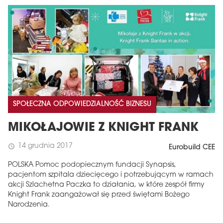
SPOŁECZNA ODPOWIEDZIALNOŚĆ BIZNESU
MIKOŁAJOWIE Z KNIGHT FRANK
14 grudnia 2017
schedule
Eurobuild CEE
POLSKA Pomoc podopiecznym fundacji Synapsis,
pacjentom szpitala dziecięcego i potrzebującym w ramach
akcji Szlachetna Paczka to działania, w które zespół firmy
Knight Frank zaangażował się przed świętami Bożego
Narodzenia.