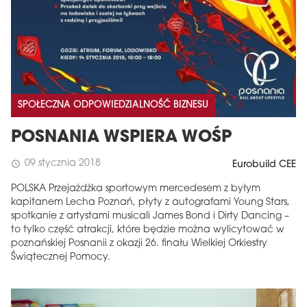
SPOŁECZNA ODPOWIEDZIALNOŚĆ BIZNESU
POSNANIA WSPIERA WOŚP
09 stycznia 2018
schedule
Eurobuild CEE
POLSKA Przejażdżka sportowym mercedesem z byłym
kapitanem Lecha Poznań, płyty z autografami Young Stars,
spotkanie z artystami musicali James Bond i Dirty Dancing –
to tylko część atrakcji, które będzie można wylicytować w
poznańskiej Posnanii z okazji 26. finału Wielkiej Orkiestry
Świątecznej Pomocy.