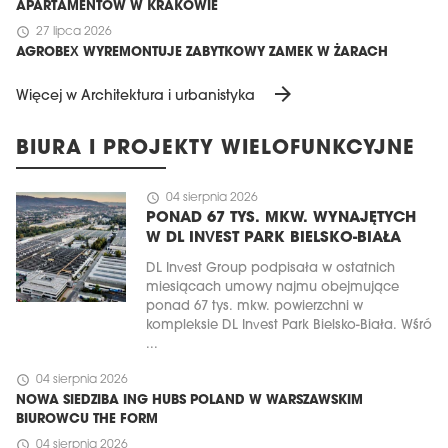
APARTAMENTÓW W KRAKOWIE
schedule
27 lipca 2026
AGROBEX WYREMONTUJE ZABYTKOWY ZAMEK W ŻARACH
arrow_forward
Więcej w Architektura i urbanistyka
BIURA I PROJEKTY WIELOFUNKCYJNE
schedule
04 sierpnia 2026
PONAD 67 TYS. MKW. WYNAJĘTYCH
W DL INVEST PARK BIELSKO-BIAŁA
DL Invest Group podpisała w ostatnich
miesiącach umowy najmu obejmujące
ponad 67 tys. mkw. powierzchni w
kompleksie DL Invest Park Bielsko-Biała. Wśró
...
schedule
04 sierpnia 2026
NOWA SIEDZIBA ING HUBS POLAND W WARSZAWSKIM
BIUROWCU THE FORM
schedule
04 sierpnia 2026