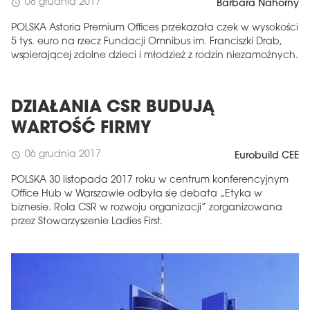
08 grudnia 2017
schedule
Barbara Nahorny
POLSKA Astoria Premium Offices przekazała czek w wysokości
5 tys. euro na rzecz Fundacji Omnibus im. Franciszki Drab,
wspierającej zdolne dzieci i młodzież z rodzin niezamożnych.
DZIAŁANIA CSR BUDUJĄ
WARTOŚĆ FIRMY
06 grudnia 2017
schedule
Eurobuild CEE
POLSKA 30 listopada 2017 roku w centrum konferencyjnym
Office Hub w Warszawie odbyła się debata „Etyka w
biznesie. Rola CSR w rozwoju organizacji” zorganizowana
przez Stowarzyszenie Ladies First.