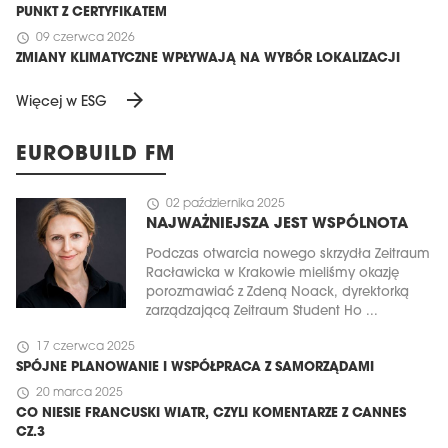
PUNKT Z CERTYFIKATEM
schedule
09 czerwca 2026
ZMIANY KLIMATYCZNE WPŁYWAJĄ NA WYBÓR LOKALIZACJI
arrow_forward
Więcej w ESG
EUROBUILD FM
schedule
02 października 2025
NAJWAŻNIEJSZA JEST WSPÓLNOTA
Podczas otwarcia nowego skrzydła Zeitraum
Racławicka w Krakowie mieliśmy okazję
porozmawiać z Zdeną Noack, dyrektorką
zarządzającą Zeitraum Student Ho ...
schedule
17 czerwca 2025
SPÓJNE PLANOWANIE I WSPÓŁPRACA Z SAMORZĄDAMI
schedule
20 marca 2025
CO NIESIE FRANCUSKI WIATR, CZYLI KOMENTARZE Z CANNES
CZ.3