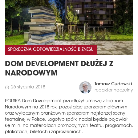
SPOŁECZNA ODPOWIEDZIALNOŚĆ BIZNESU
DOM DEVELOPMENT DŁUŻEJ Z
NARODOWYM
Tomasz Cudowski
26 stycznia 2018
schedule
redaktor naczelny
POLSKA Dom Development przedłużył umowę z Teatrem
Narodowym na 2018 rok, pozostając sponsorem głównym
oraz wyłącznym branżowym sponsorem najstarszej sceny
teatralnej w Polsce. Logotyp spółki nadal będzie pojawiał
się m.in. na materiałach promocyjnych teatru, programach,
plakatach, biletach i zaproszeniach.