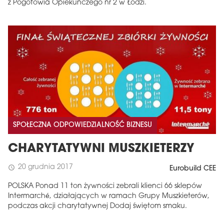
z Pogotowia Opiekuńczego nr 2 w Łodzi.
SPOŁECZNA ODPOWIEDZIALNOŚĆ BIZNESU
CHARYTATYWNI MUSZKIETERZY
20 grudnia 2017
schedule
Eurobuild CEE
POLSKA Ponad 11 ton żywności zebrali klienci 66 sklepów
Intermarché, działających w ramach Grupy Muszkieterów,
podczas akcji charytatywnej Dodaj świętom smaku.