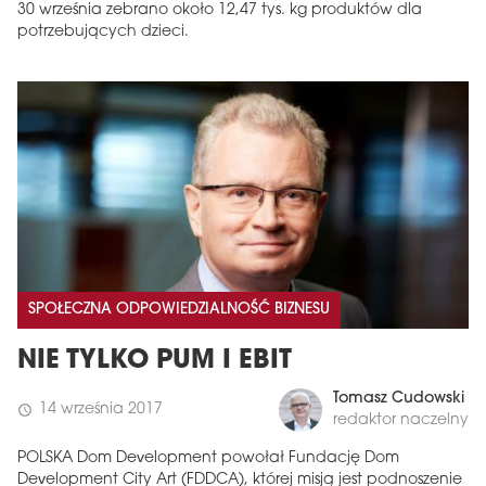
30 września zebrano około 12,47 tys. kg produktów dla
potrzebujących dzieci.
SPOŁECZNA ODPOWIEDZIALNOŚĆ BIZNESU
NIE TYLKO PUM I EBIT
Tomasz Cudowski
14 września 2017
schedule
redaktor naczelny
POLSKA Dom Development powołał Fundację Dom
Development City Art (FDDCA), której misją jest podnoszenie