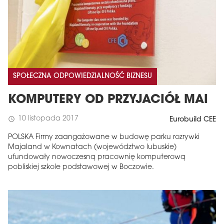
SPOŁECZNA ODPOWIEDZIALNOŚĆ BIZNESU
KOMPUTERY OD PRZYJACIÓŁ MAI
10 listopada 2017
schedule
Eurobuild CEE
MAGAZYN
POLSKA Firmy zaangażowane w budowę parku rozrywki
Wydanie 6 (308)
Majaland w Kownatach (województwo lubuskie)
CZERWIEC 2026
ufundowały nowoczesną pracownię komputerową
arrow_forward
pobliskiej szkole podstawowej w Boczowie.
Więcej w tym wydaniu
Zamów teraz!