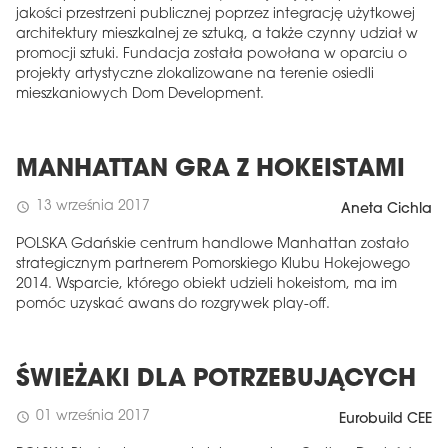
jakości przestrzeni publicznej poprzez integrację użytkowej
architektury mieszkalnej ze sztuką, a także czynny udział w
promocji sztuki. Fundacja została powołana w oparciu o
projekty artystyczne zlokalizowane na terenie osiedli
mieszkaniowych Dom Development.
MANHATTAN GRA Z HOKEISTAMI
13 września 2017
schedule
Aneta Cichla
POLSKA Gdańskie centrum handlowe Manhattan zostało
strategicznym partnerem Pomorskiego Klubu Hokejowego
2014. Wsparcie, którego obiekt udzieli hokeistom, ma im
pomóc uzyskać awans do rozgrywek play-off.
ŚWIEŻAKI DLA POTRZEBUJĄCYCH
01 września 2017
schedule
Eurobuild CEE