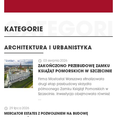
KATEGORIE
ARCHITEKTURA I URBANISTYKA
schedule
03 sierpnia 2026
ZAKOŃCZONO PRZEBUDOWĘ ZAMKU
KSIĄŻĄT POMORSKICH W SZCZECINIE
Firma Mostostal Warszawa sfinalizowała
drugi etap przebudowy skrzydła
północnego Zamku Książąt Pomorskich w
Szczecinie. Inwestycja obejmowała również
...
schedule
29 lipca 2026
MERCATOR ESTATES Z POZWOLENIEM NA BUDOWĘ