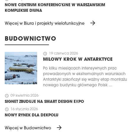
NOWE CENTRUM KONFERENCYJNE W WARSZAWSKIM
KOMPLEKSIE DIUNA
arrow_forward
Więcej w Biura i projekty wielofunkcyjne
BUDOWNICTWO
schedule
19 czerwca 2026
MILOWY KROK W ANTARKTYCE
Po kilku miesiącach intensywnych prac
prowadzonych w ekstremalnych warunkach
Antarktyki zakończył się ważny etap montażu
nowego budynku głównego Polsk ...
schedule
09 kwietnia 2026
SIGNET ZBUDUJE NA SMART DESIGN EXPO
schedule
16 stycznia 2026
NOWY RYNEK DLA DEKPOLU
arrow_forward
Więcej w Budownictwo