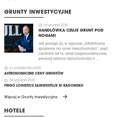
GRUNTY INWESTYCYJNE
schedule
04 grudnia 2025
HANDLÓWKA CZUJE GRUNT POD
NOGAMI
Jak podaje JLL w raporcie „GRUNTowne
spojrzenie na rynek nieruchomości”, pięć
ostatnich lat to okres bezprecedensowej
ewolucji sektora nieruchomości h ...
schedule
01 października 2025
ASTRONOMICZNE CENY GRUNTÓW
schedule
04 września 2025
FRIGO LOGISTICS ZAINWESTUJE W RADOMSKU
arrow_forward
Więcej w Grunty inwestycyjne
HOTELE