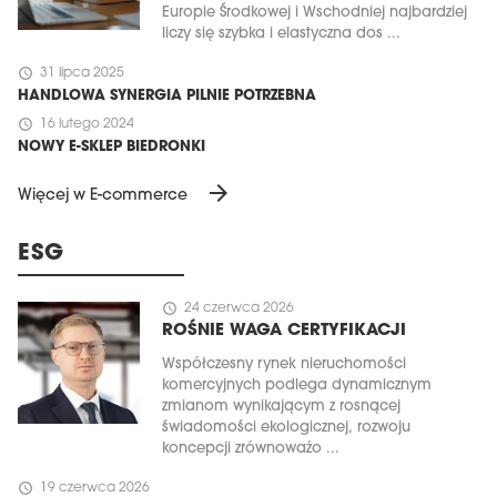
Europie Środkowej i Wschodniej najbardziej
liczy się szybka i elastyczna dos ...
schedule
31 lipca 2025
HANDLOWA SYNERGIA PILNIE POTRZEBNA
schedule
16 lutego 2024
NOWY E-SKLEP BIEDRONKI
arrow_forward
Więcej w E-commerce
ESG
schedule
24 czerwca 2026
ROŚNIE WAGA CERTYFIKACJI
Współczesny rynek nieruchomości
komercyjnych podlega dynamicznym
zmianom wynikającym z rosnącej
świadomości ekologicznej, rozwoju
koncepcji zrównoważo ...
schedule
19 czerwca 2026