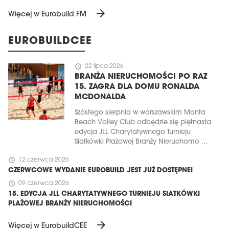
arrow_forward
Więcej w Eurobuild FM
EUROBUILDCEE
schedule
22 lipca 2026
BRANŻA NIERUCHOMOŚCI PO RAZ
15. ZAGRA DLA DOMU RONALDA
MCDONALDA
Szóstego sierpnia w warszawskim Monta
Beach Volley Club odbędzie się piętnasta
edycja JLL Charytatywnego Turnieju
Siatkówki Plażowej Branży Nieruchomo ...
schedule
12 czerwca 2026
CZERWCOWE WYDANIE EUROBUILD JEST JUŻ DOSTĘPNE!
schedule
09 czerwca 2026
15. EDYCJA JLL CHARYTATYWNEGO TURNIEJU SIATKÓWKI
PLAŻOWEJ BRANŻY NIERUCHOMOŚCI
arrow_forward
Więcej w EurobuildCEE