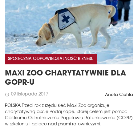
SPOŁECZNA ODPOWIEDZIALNOŚĆ BIZNESU
MAXI ZOO CHARYTATYWNIE DLA
GOPR-U
09 listopada 2017
schedule
Aneta Cichla
POLSKA Trzeci rok z rzędu sieć Maxi Zoo organizuje
charytatywną akcję Podaj Łapę, której celem jest pomoc
Górskiemu Ochotniczemu Pogotowiu Ratunkowemu (GOPR)
w szkoleniu i opiece nad psami ratowniczymi.