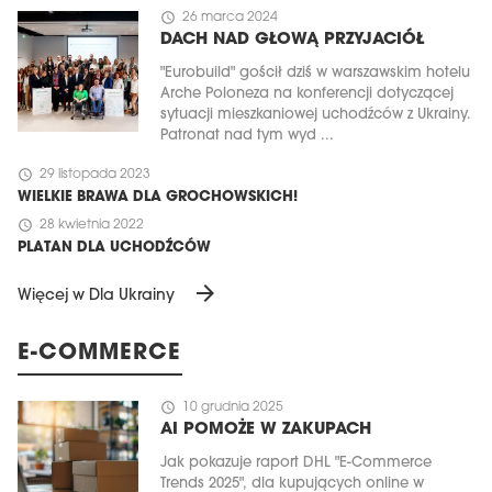
schedule
26 marca 2024
DACH NAD GŁOWĄ PRZYJACIÓŁ
"Eurobuild" gościł dziś w warszawskim hotelu
Arche Poloneza na konferencji dotyczącej
sytuacji mieszkaniowej uchodźców z Ukrainy.
Patronat nad tym wyd ...
schedule
29 listopada 2023
WIELKIE BRAWA DLA GROCHOWSKICH!
schedule
28 kwietnia 2022
PLATAN DLA UCHODŹCÓW
arrow_forward
Więcej w Dla Ukrainy
E-COMMERCE
schedule
10 grudnia 2025
AI POMOŻE W ZAKUPACH
Jak pokazuje raport DHL "E-Commerce
Trends 2025", dla kupujących online w