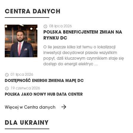
CENTRA DANYCH
schedule
08 lipca 2026
POLSKA BENEFICJENTEM ZMIAN NA
RYNKU DC
O ile jeszcze kilka lat temu o lokalizacji
inwestycji decydował przede wszystkim
popyt, dziś kluczowym czynnikiem staje się
dostęp do energii elektryc ...
schedule
01 lipca 2026
DOSTĘPNOŚĆ ENERGII ZMIENIA MAPĘ DC
schedule
19 czerwca 2026
POLSKA JAKO NOWY HUB DATA CENTER
arrow_forward
Więcej w Centra danych
DLA UKRAINY