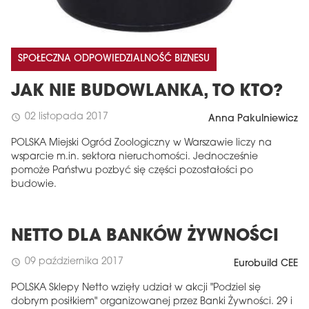
SPOŁECZNA ODPOWIEDZIALNOŚĆ BIZNESU
JAK NIE BUDOWLANKA, TO KTO?
02 listopada 2017
schedule
Anna Pakulniewicz
POLSKA Miejski Ogród Zoologiczny w Warszawie liczy na
wsparcie m.in. sektora nieruchomości. Jednocześnie
pomoże Państwu pozbyć się części pozostałości po
budowie.
NETTO DLA BANKÓW ŻYWNOŚCI
09 października 2017
schedule
Eurobuild CEE
POLSKA Sklepy Netto wzięły udział w akcji "Podziel się
dobrym posiłkiem" organizowanej przez Banki Żywności. 29 i