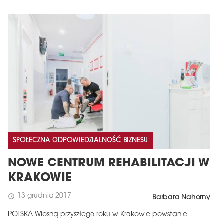
SPOŁECZNA ODPOWIEDZIALNOŚĆ BIZNESU
NOWE CENTRUM REHABILITACJI W
KRAKOWIE
13 grudnia 2017
schedule
Barbara Nahorny
POLSKA Wiosną przyszłego roku w Krakowie powstanie