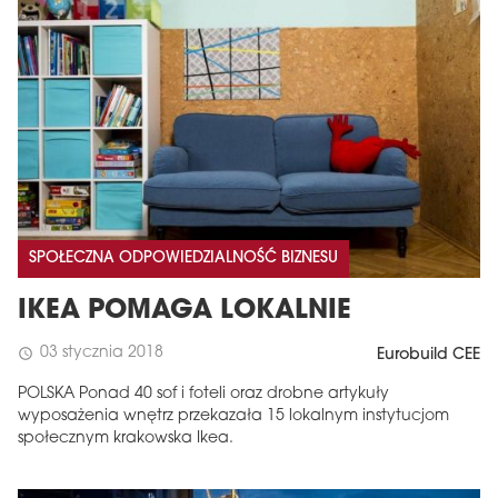
SPOŁECZNA ODPOWIEDZIALNOŚĆ BIZNESU
IKEA POMAGA LOKALNIE
03 stycznia 2018
schedule
Eurobuild CEE
POLSKA Ponad 40 sof i foteli oraz drobne artykuły
wyposażenia wnętrz przekazała 15 lokalnym instytucjom
społecznym krakowska Ikea.