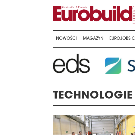
NOWOŚCI
MAGAZYN
EUROJOBS C
TECHNOLOGIE
LA WRĘCZENIA NAGRÓD
22. KONFERENCJ
E 16TH CENTRAL &
MAGAZYNÓW I LO