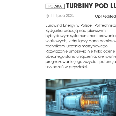
TURBINY POD L
POLSKA
11 lipca 2025
schedule
Opr./edited
Eurowind Energy w Polsce i Politechnik
Bydgoska pracują nad pierwszym
hybrydowym systemem monitorowania 
wiatrowych, który łączy dane pomiaro
technikami uczenia maszynowego.
Rozwiązanie umożliwia nie tylko ocenę
obecnego stanu urządzenia, ale równi
prognozowanie jego zużycia i potencj
uszkodzeń w przyszłości.