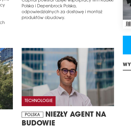
Capital powstał dzięki współpracy firm Ruukki
acy
Polska i Depenbrock Polska,
odpowiedzialnych za dostawę i montaż
produktów obudowy.
ych
WY
TECHNOLOGIE
NIEZŁY AGENT NA
POLSKA
BUDOWIE