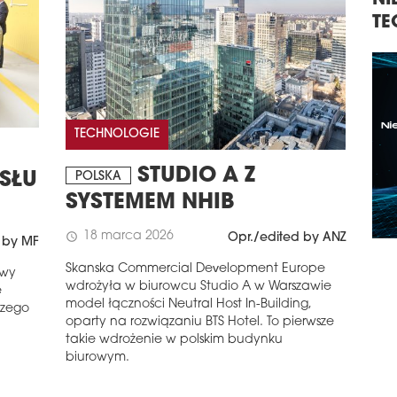
NIERUCHOMOŚCI,
KO
TECHNOLOGIE, INWESTYCJE
NI
KO
TECHNOLOGIE
STUDIO A Z
SŁU
POLSKA
SYSTEMEM NHIB
18 marca 2026
schedule
Opr./edited by ANZ
 by MF
Skanska Commercial Development Europe
owy
wdrożyła w biurowcu Studio A w Warszawie
ę
model łączności Neutral Host In-Building,
czego
oparty na rozwiązaniu BTS Hotel. To pierwsze
takie wdrożenie w polskim budynku
biurowym.