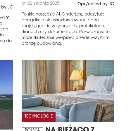
22 sierpnia 2025
schedule
Opr./edited by JC
 by JC
Polskie narzędzie AI, BinderLess, odczytuje i
nowym
porządkuje nieustrukturyzowane dane
ie
znajdujące się w rysunkach, protokołach,
epła
skanach czy dokumentach. Rozwiązanie to
ia
może skutecznie wesprzeć przede wszystkim
się do
branżę budowlaną.
TECHNOLOGIE
NA BIEŻĄCO Z
POLSKA