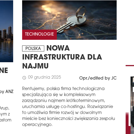
TECHNOLOGIE
NOWA
POLSKA
INFRASTRUKTURA DLA
NAJMU
NE
09 grudnia 2025
schedule
Opr./edited by JC
Rentujemy, polska firma technologiczna
by ANZ
specjalizująca się w kompleksowym
zarządzaniu najmem krótkoterminowym,
uruchamia usługę co-hostingu. Rozwiązanie
Arup,
to umożliwia firmie rozwój w dowolnym
nym z
mieście bez konieczności zwiększania zespołu
iastom
operacyjnego.