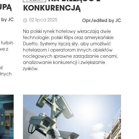
UPĄ
KONKURENCJĄ
 by JC
02 lipca 2025
schedule
Opr./edited by JC
a
Na polski rynek hotelowy wkraczają dwie
technologie: polski Klips oraz amerykańskie
turbin
Duetto. Systemy łączą siły, aby umożliwić
we z
hotelarzom i operatorom innych obiektów
noclegowych sprawne zarządzanie cenami,
analizowanie konkurencji i zwiększanie
eż
zysków.
alnych