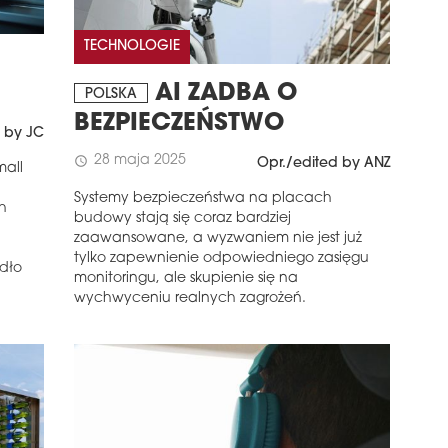
TECHNOLOGIE
,
AI ZADBA O
POLSKA
BEZPIECZEŃSTWO
 by JC
28 maja 2025
schedule
Opr./edited by ANZ
mall
Systemy bezpieczeństwa na placach
h
budowy stają się coraz bardziej
zaawansowane, a wyzwaniem nie jest już
tylko zapewnienie odpowiedniego zasięgu
ódło
monitoringu, ale skupienie się na
wychwyceniu realnych zagrożeń.