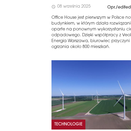
08 września 2025
schedule
Opr./edited
Office House jest pierwszym w Polsce 
budynkiem, w którym działa rozwiązan
oparte na ponownym wykorzystaniu ci
odpadowego. Dzięki współpracy z Veol
Energia Warszawa, biurowiec przyczyni 
ogrzania około 800 mieszkań.
TECHNOLOGIE