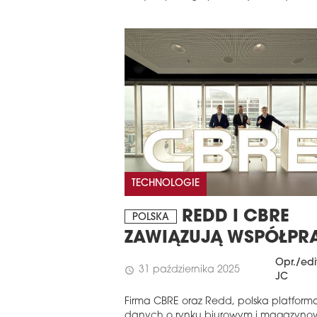
TECHNOLOGIE
REDD I CBRE
POLSKA
ZAWIĄZUJĄ WSPÓŁPR
Opr./edi
31 października 2025
schedule
JC
Firma CBRE oraz Redd, polska platform
danych o rynku biurowym i magazyno