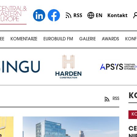
RSS
EN
Kontakt
EE
KOMENTARZE
EUROBUILD FM
GALERIE
AWARDS
KONF
K
RSS
KONFERENCJA
K
A
CENTRA DANYCH –
32
GISTYKI W