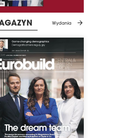
arrow_forward
AGAZYN
Wydania