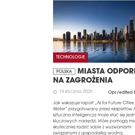
TECHNOLOGIE
MIASTA ODPOR
POLSKA
NA ZAGROŻENIA
14 stycznia 2026
schedule
Opr./edited 
Jak wskazuje raport „AI for Future Cities:
Water” przygotowany przez ekspertów 
sztuczna inteligencja może stać się jed
kluczowych narzędzi, które pomogą m
skuteczniej radzić sobie z wyzwaniami
związanymi z gospodarką wodną.