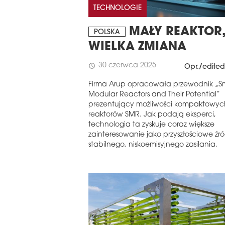
TECHNOLOGIE
MAŁY REAKTOR
POLSKA
WIELKA ZMIANA
30 czerwca 2025
schedule
Opr./edited
Firma Arup opracowała przewodnik „S
Modular Reactors and Their Potential”
prezentujący możliwości kompaktowyc
reaktorów SMR. Jak podają eksperci,
technologia ta zyskuje coraz większe
zainteresowanie jako przyszłościowe źr
stabilnego, niskoemisyjnego zasilania.