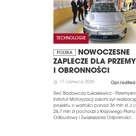
STERN EUROPE
REGIONIE CEE
ROBUILDCEE AWARDS 2026
TECHNOLOGIE
NOWOCZESNE
POLSKA
ZAPLECZE DLA PRZEMY
I OBRONNOŚCI
17 czerwca 2026
schedule
Opr./edited
Sieć Badawcza Łukasiewicz - Przemysł
Instytut Motoryzacji zakończył realizacj
projektu o wartości ponad 36 mln zł, z 
24,7 mln zł pochodzi z Krajowego Planu
Odbudowy i Zwiększania Odporności.