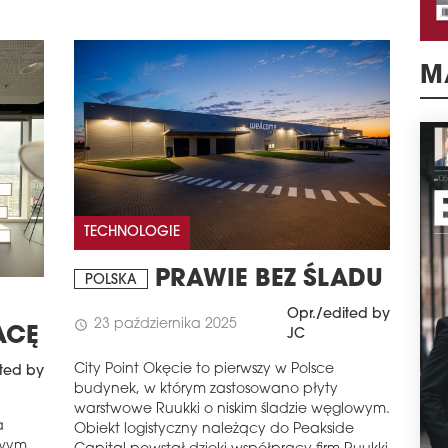
M
TECHNOLOGIE
PRAWIE BEZ ŚLADU
POLSKA
Opr./edited by
23 października 2025
schedule
ACĘ
JC
City Point Okęcie to pierwszy w Polsce
ted by
budynek, w którym zastosowano płyty
warstwowe Ruukki o niskim śladzie węglowym.
a
Obiekt logistyczny należący do Peakside
wym,