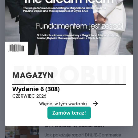
schedule
26 marca 2024
DACH NAD GŁOWĄ PRZYJACIÓŁ
"Eurobuild" gościł dziś w warszawskim hotelu
Arche Poloneza na konferencji dotyczącej
sytuacji mieszkaniowej uchodźców z Ukrainy.
Patronat nad tym wyd ...
schedule
29 listopada 2023
WIELKIE BRAWA DLA GROCHOWSKICH!
schedule
28 kwietnia 2022
MAGAZYN
PLATAN DLA UCHODŹCÓW
arrow_forward
Wydanie 6 (308)
Więcej w Dla Ukrainy
CZERWIEC 2026
arrow_forward
E-COMMERCE
Więcej w tym wydaniu
Zamów teraz!
schedule
10 grudnia 2025
AI POMOŻE W ZAKUPACH
Jak pokazuje raport DHL "E-Commerce