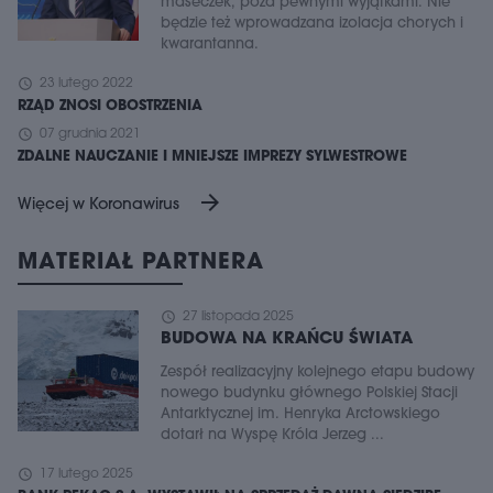
maseczek, poza pewnymi wyjątkami. Nie
będzie też wprowadzana izolacja chorych i
kwarantanna.
schedule
23 lutego 2022
RZĄD ZNOSI OBOSTRZENIA
schedule
07 grudnia 2021
ZDALNE NAUCZANIE I MNIEJSZE IMPREZY SYLWESTROWE
arrow_forward
Więcej w Koronawirus
MATERIAŁ PARTNERA
schedule
27 listopada 2025
BUDOWA NA KRAŃCU ŚWIATA
Zespół realizacyjny kolejnego etapu budowy
nowego budynku głównego Polskiej Stacji
Antarktycznej im. Henryka Arctowskiego
dotarł na Wyspę Króla Jerzeg ...
schedule
17 lutego 2025