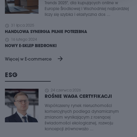
Trends 2025", dla kupujących online w
Europie Środkowej i Wschodniej najbardziej
liczy się szybka i elastyczna dos ...
schedule
31 lipca 2025
HANDLOWA SYNERGIA PILNIE POTRZEBNA
schedule
16 lutego 2024
NOWY E-SKLEP BIEDRONKI
arrow_forward
Więcej w E-commerce
ESG
schedule
24 czerwca 2026
ROŚNIE WAGA CERTYFIKACJI
Współczesny rynek nieruchomości
komercyjnych podlega dynamicznym
zmianom wynikającym z rosnącej
świadomości ekologicznej, rozwoju
koncepcji zrównoważo ...