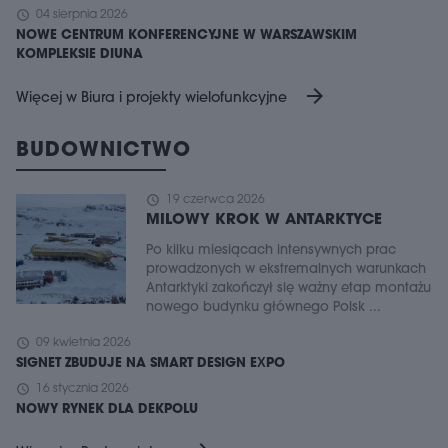
schedule
04 sierpnia 2026
NOWE CENTRUM KONFERENCYJNE W WARSZAWSKIM
KOMPLEKSIE DIUNA
arrow_forward
Więcej w Biura i projekty wielofunkcyjne
BUDOWNICTWO
schedule
19 czerwca 2026
MILOWY KROK W ANTARKTYCE
Po kilku miesiącach intensywnych prac
prowadzonych w ekstremalnych warunkach
Antarktyki zakończył się ważny etap montażu
nowego budynku głównego Polsk ...
schedule
09 kwietnia 2026
SIGNET ZBUDUJE NA SMART DESIGN EXPO
schedule
16 stycznia 2026
NOWY RYNEK DLA DEKPOLU