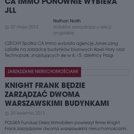
CA IMMO PONOWNIE WYBIERA
JLL
Nathan North
07 maja 2013
redaktor zarządzający sekcji
schedule
angielskiej
CZECHY Spółka CA Immo wybrała agencję Jones Lang
LaSalle na zarządcę budynków biurowych Kavčí Hory oraz
Technopark, znajdujących się w 4. i 5. dzielnicy Pragi.
ZARZĄDZANIE NIERUCHOMOŚCIAMI
KNIGHT FRANK BĘDZIE
ZARZĄDZAĆ DWOMA
WARSZAWSKIMI BUDYNKAMI
25 kwietnia 2013
schedule
POLSKA Fundusz Deka Immobilien powierzył firmie Knight
Frank zarządzanie dwoma warszawskimi nieruchomościami.