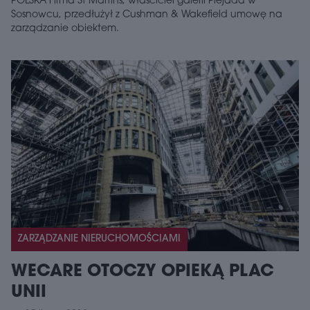
POLSKA Firma St Martins, właściciel galerii Plejada w
Sosnowcu, przedłużył z Cushman & Wakefield umowę na
zarządzanie obiektem.
ZARZĄDZANIE NIERUCHOMOŚCIAMI
WECARE OTOCZY OPIEKĄ PLAC
UNII