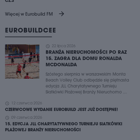
CZ.3
arrow_forward
Więcej w Eurobuild FM
EUROBUILDCEE
schedule
22 lipca 2026
BRANŻA NIERUCHOMOŚCI PO RAZ
15. ZAGRA DLA DOMU RONALDA
MCDONALDA
Szóstego sierpnia w warszawskim Monta
Beach Volley Club odbędzie się piętnasta
edycja JLL Charytatywnego Turnieju
Siatkówki Plażowej Branży Nieruchomo ...
schedule
12 czerwca 2026
CZERWCOWE WYDANIE EUROBUILD JEST JUŻ DOSTĘPNE!
schedule
09 czerwca 2026
15. EDYCJA JLL CHARYTATYWNEGO TURNIEJU SIATKÓWKI
PLAŻOWEJ BRANŻY NIERUCHOMOŚCI