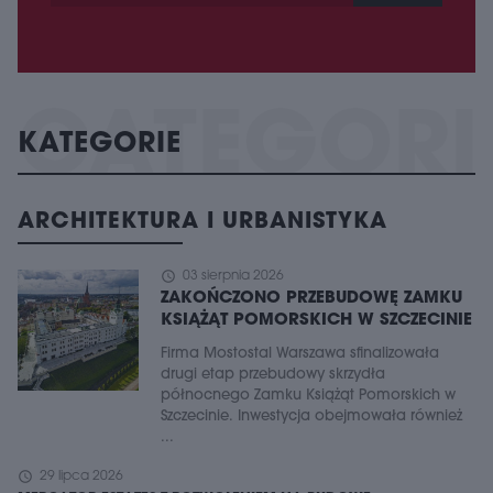
KATEGORIE
ARCHITEKTURA I URBANISTYKA
schedule
03 sierpnia 2026
ZAKOŃCZONO PRZEBUDOWĘ ZAMKU
KSIĄŻĄT POMORSKICH W SZCZECINIE
Firma Mostostal Warszawa sfinalizowała
drugi etap przebudowy skrzydła
północnego Zamku Książąt Pomorskich w
Szczecinie. Inwestycja obejmowała również
...
schedule
29 lipca 2026