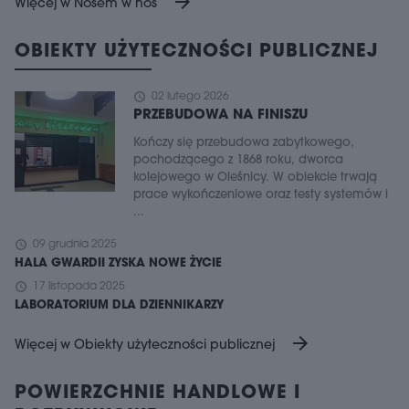
arrow_forward
Więcej w Nosem w nos
OBIEKTY UŻYTECZNOŚCI PUBLICZNEJ
schedule
02 lutego 2026
PRZEBUDOWA NA FINISZU
Kończy się przebudowa zabytkowego,
pochodzącego z 1868 roku, dworca
kolejowego w Oleśnicy. W obiekcie trwają
prace wykończeniowe oraz testy systemów i
...
schedule
09 grudnia 2025
HALA GWARDII ZYSKA NOWE ŻYCIE
schedule
17 listopada 2025
LABORATORIUM DLA DZIENNIKARZY
arrow_forward
Więcej w Obiekty użyteczności publicznej
POWIERZCHNIE HANDLOWE I