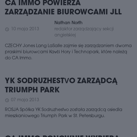
CA IMMO POWIERZA
ZARZĄDZANIE BIUROWCAMI JLL
Nathan North
10 maja 2013
redaktor zarządzający sekcji
schedule
angielskiej
CZECHY Jones Lang LaSalle zajmie się zarządzaniem dwoma
praskimi biurowcami Kavčí Hory i Technopark, które należą
do CA Immo.
YK SODRUZHESTVO ZARZĄDCĄ
TRIUMPH PARK
07 maja 2013
schedule
ROSJA Spółka YK Sodruzhestvo została zarządcą osiedla
mieszkaniowego Triumph Park w St. Petersburgu.