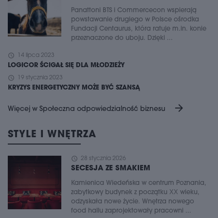
Panattoni BTS i Commercecon wspierają
powstawanie drugiego w Polsce ośrodka
Fundacji Centaurus, która ratuje m.in. konie
przeznaczone do uboju. Dzięki ...
schedule
14 lipca 2023
LOGICOR ŚCIGAŁ SIĘ DLA MŁODZIEŻY
schedule
19 stycznia 2023
KRYZYS ENERGETYCZNY MOŻE BYĆ SZANSĄ
arrow_forward
Więcej w Społeczna odpowiedzialność biznesu
STYLE I WNĘTRZA
schedule
28 stycznia 2026
SECESJA ZE SMAKIEM
Kamienica Wiedeńska w centrum Poznania,
zabytkowy budynek z początku XX wieku,
odzyskała nowe życie. Wnętrza nowego
food hallu zaprojektowały pracowni ...