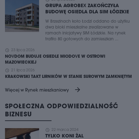
GRUPA AGROBEX ZAKOŃCZYŁA
BUDOWĘ OSIEDLA DLA SIM ŁÓDZKIE
W Brzezinach koło Łodzi oddano do użytku
dwa bloki mieszkalne zrealizowane w
ramach inicjatywy SIM Łódzkie. Na rynek
trafiło 80 gotowych do zamieszkan ...
schedule
23 lipca 2026
NOVDOM BUDUJE OSIEDLE MIODOVE W OSTROWI
MAZOWIECKIEJ
schedule
21 lipca 2026
KRAKOWSKI TAKT LIRNIKÓW W STANIE SUROWYM ZAMKNIĘTYM
arrow_forward
Więcej w Rynek mieszkaniowy
SPOŁECZNA ODPOWIEDZIALNOŚĆ
BIZNESU
schedule
22 marca 2024
TYLKO KONI ŻAL