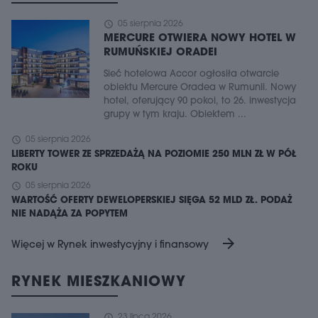
schedule
05 sierpnia 2026
MERCURE OTWIERA NOWY HOTEL W
RUMUŃSKIEJ ORADEI
Sieć hotelowa Accor ogłosiła otwarcie
obiektu Mercure Oradea w Rumunii. Nowy
hotel, oferujący 90 pokoi, to 26. inwestycja
grupy w tym kraju. Obiektem ...
schedule
05 sierpnia 2026
LIBERTY TOWER ZE SPRZEDAŻĄ NA POZIOMIE 250 MLN ZŁ W PÓŁ
ROKU
schedule
05 sierpnia 2026
WARTOŚĆ OFERTY DEWELOPERSKIEJ SIĘGA 52 MLD ZŁ. PODAŻ
NIE NADĄŻA ZA POPYTEM
arrow_forward
Więcej w Rynek inwestycyjny i finansowy
RYNEK MIESZKANIOWY
schedule
23 lipca 2026