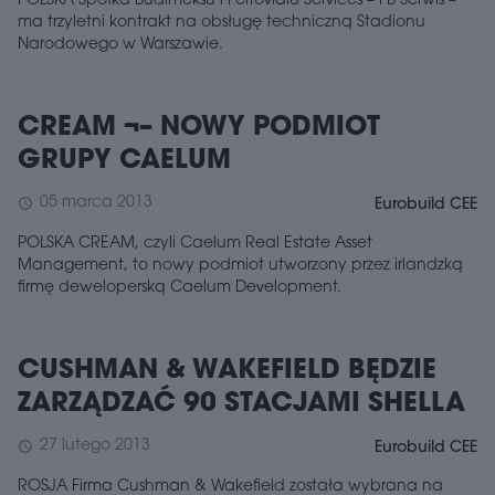
POLSKA Spółka Budimeksu i Ferrovialu Services – FB Serwis –
ma trzyletni kontrakt na obsługę techniczną Stadionu
Narodowego w Warszawie.
CREAM ¬– NOWY PODMIOT
GRUPY CAELUM
05 marca 2013
schedule
Eurobuild CEE
POLSKA CREAM, czyli Caelum Real Estate Asset
Management, to nowy podmiot utworzony przez irlandzką
firmę deweloperską Caelum Development.
CUSHMAN & WAKEFIELD BĘDZIE
ZARZĄDZAĆ 90 STACJAMI SHELLA
27 lutego 2013
schedule
Eurobuild CEE
ROSJA Firma Cushman & Wakefield została wybrana na