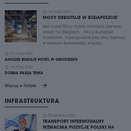
schedule
22 maja 2026
MOXY DEBIUTUJE W BUDAPESZCIE
Sieć hoteli Moxy Hotels otworzyła pierwszy
obiekt na Węgrzech – Moxy Budapest
Downtown. Hotel powstał przy ulicy Kazinczy
w centrum Budapesztu, w budy ...
schedule
07 maja 2026
AHOUSE BUDUJE HOTEL W GRODZISKU
schedule
04 maja 2026
DOBRA PASSA TRWA
arrow_forward
Więcej w Hotele
INFRASTRUKTURA
schedule
05 sierpnia 2026
TRANSPORT INTERMODALNY
WZMACNIA POZYCJĘ POLSKI NA