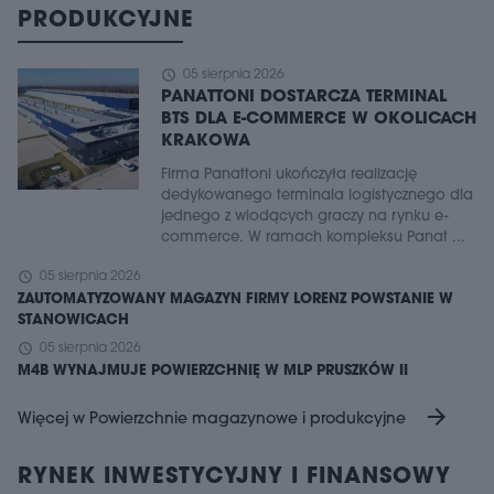
PRODUKCYJNE
schedule
05 sierpnia 2026
PANATTONI DOSTARCZA TERMINAL
BTS DLA E-COMMERCE W OKOLICACH
KRAKOWA
Firma Panattoni ukończyła realizację
dedykowanego terminala logistycznego dla
jednego z wiodących graczy na rynku e-
commerce. W ramach kompleksu Panat ...
schedule
05 sierpnia 2026
ZAUTOMATYZOWANY MAGAZYN FIRMY LORENZ POWSTANIE W
STANOWICACH
schedule
05 sierpnia 2026
M4B WYNAJMUJE POWIERZCHNIĘ W MLP PRUSZKÓW II
arrow_forward
Więcej w Powierzchnie magazynowe i produkcyjne
RYNEK INWESTYCYJNY I FINANSOWY