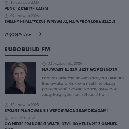
schedule
19 czerwca 2026
PUNKT Z CERTYFIKATEM
schedule
09 czerwca 2026
ZMIANY KLIMATYCZNE WPŁYWAJĄ NA WYBÓR LOKALIZACJI
arrow_forward
Więcej w ESG
EUROBUILD FM
schedule
02 października 2025
NAJWAŻNIEJSZA JEST WSPÓLNOTA
Podczas otwarcia nowego skrzydła Zeitraum
Racławicka w Krakowie mieliśmy okazję
porozmawiać z Zdeną Noack, dyrektorką
zarządzającą Zeitraum Student Ho ...
schedule
17 czerwca 2025
SPÓJNE PLANOWANIE I WSPÓŁPRACA Z SAMORZĄDAMI
schedule
20 marca 2025
CO NIESIE FRANCUSKI WIATR, CZYLI KOMENTARZE Z CANNES