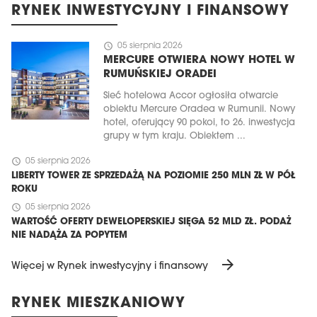
RYNEK INWESTYCYJNY I FINANSOWY
schedule
05 sierpnia 2026
MERCURE OTWIERA NOWY HOTEL W
RUMUŃSKIEJ ORADEI
Sieć hotelowa Accor ogłosiła otwarcie
obiektu Mercure Oradea w Rumunii. Nowy
hotel, oferujący 90 pokoi, to 26. inwestycja
grupy w tym kraju. Obiektem ...
schedule
05 sierpnia 2026
LIBERTY TOWER ZE SPRZEDAŻĄ NA POZIOMIE 250 MLN ZŁ W PÓŁ
ROKU
schedule
05 sierpnia 2026
WARTOŚĆ OFERTY DEWELOPERSKIEJ SIĘGA 52 MLD ZŁ. PODAŻ
NIE NADĄŻA ZA POPYTEM
arrow_forward
Więcej w Rynek inwestycyjny i finansowy
RYNEK MIESZKANIOWY