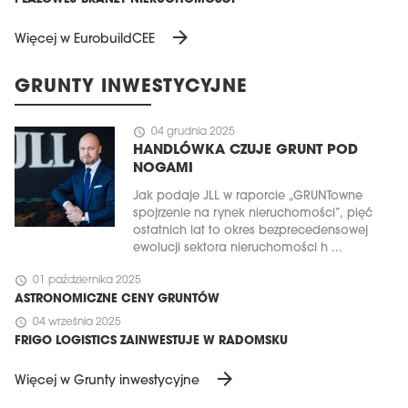
arrow_forward
Więcej w EurobuildCEE
GRUNTY INWESTYCYJNE
schedule
04 grudnia 2025
HANDLÓWKA CZUJE GRUNT POD
NOGAMI
Jak podaje JLL w raporcie „GRUNTowne
spojrzenie na rynek nieruchomości”, pięć
ostatnich lat to okres bezprecedensowej
ewolucji sektora nieruchomości h ...
schedule
01 października 2025
ASTRONOMICZNE CENY GRUNTÓW
schedule
04 września 2025
FRIGO LOGISTICS ZAINWESTUJE W RADOMSKU
arrow_forward
Więcej w Grunty inwestycyjne