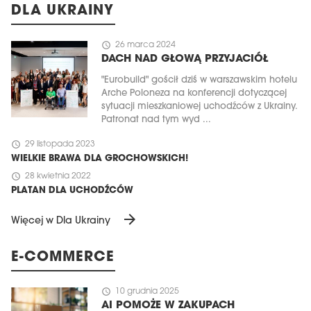
DLA UKRAINY
schedule
26 marca 2024
DACH NAD GŁOWĄ PRZYJACIÓŁ
"Eurobuild" gościł dziś w warszawskim hotelu
Arche Poloneza na konferencji dotyczącej
sytuacji mieszkaniowej uchodźców z Ukrainy.
Patronat nad tym wyd ...
schedule
29 listopada 2023
WIELKIE BRAWA DLA GROCHOWSKICH!
schedule
28 kwietnia 2022
PLATAN DLA UCHODŹCÓW
arrow_forward
Więcej w Dla Ukrainy
E-COMMERCE
schedule
10 grudnia 2025
AI POMOŻE W ZAKUPACH