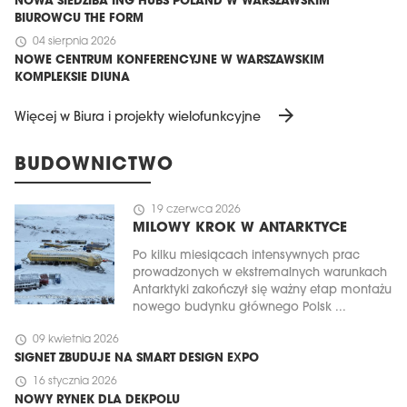
NOWA SIEDZIBA ING HUBS POLAND W WARSZAWSKIM
BIUROWCU THE FORM
schedule
04 sierpnia 2026
NOWE CENTRUM KONFERENCYJNE W WARSZAWSKIM
KOMPLEKSIE DIUNA
arrow_forward
Więcej w Biura i projekty wielofunkcyjne
BUDOWNICTWO
schedule
19 czerwca 2026
MILOWY KROK W ANTARKTYCE
Po kilku miesiącach intensywnych prac
prowadzonych w ekstremalnych warunkach
Antarktyki zakończył się ważny etap montażu
nowego budynku głównego Polsk ...
schedule
09 kwietnia 2026
SIGNET ZBUDUJE NA SMART DESIGN EXPO
schedule
16 stycznia 2026
NOWY RYNEK DLA DEKPOLU