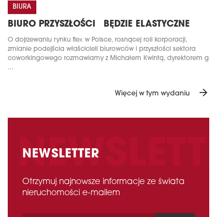
BIURA
BIURO PRZYSZŁOŚCI BĘDZIE ELASTYCZNE
O dojrzewaniu rynku flex w Polsce, rosnącej roli korporacji,
zmianie podejścia właścicieli biurowców i przyszłości sektora
coworkingowego rozmawiamy z Michałem Kwintą, dyrektorem g
...
arrow_forward
Więcej w tym wydaniu
NEWSLETTER
Otrzymuj najnowsze informacje ze świata
nieruchomości e-mailem