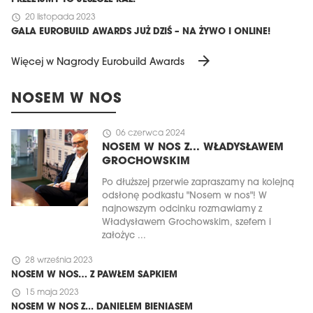
schedule
20 listopada 2023
GALA EUROBUILD AWARDS JUŻ DZIŚ – NA ŻYWO I ONLINE!
arrow_forward
Więcej w Nagrody Eurobuild Awards
NOSEM W NOS
schedule
06 czerwca 2024
NOSEM W NOS Z... WŁADYSŁAWEM
GROCHOWSKIM
Po dłuższej przerwie zapraszamy na kolejną
odsłonę podkastu "Nosem w nos"! W
najnowszym odcinku rozmawiamy z
Władysławem Grochowskim, szefem i
założyc ...
schedule
28 września 2023
NOSEM W NOS… Z PAWŁEM SAPKIEM
schedule
15 maja 2023
NOSEM W NOS Z... DANIELEM BIENIASEM