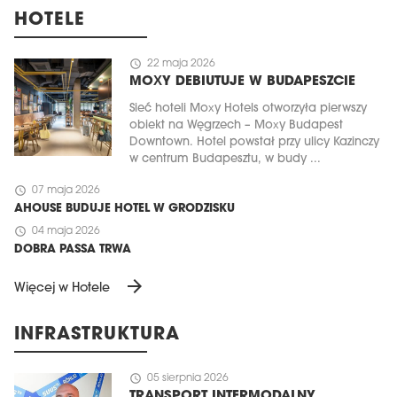
HOTELE
schedule
22 maja 2026
MOXY DEBIUTUJE W BUDAPESZCIE
Sieć hoteli Moxy Hotels otworzyła pierwszy
obiekt na Węgrzech – Moxy Budapest
Downtown. Hotel powstał przy ulicy Kazinczy
w centrum Budapesztu, w budy ...
schedule
07 maja 2026
AHOUSE BUDUJE HOTEL W GRODZISKU
schedule
04 maja 2026
DOBRA PASSA TRWA
arrow_forward
Więcej w Hotele
INFRASTRUKTURA
schedule
05 sierpnia 2026
TRANSPORT INTERMODALNY