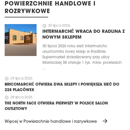
POWIERZCHNIE HANDLOWE I
ROZRYWKOWE
schedule
30 lipca 2026
INTERMARCHÉ WRACA DO RADLINA Z
NOWYM SKLEPEM
30 lipca 2026 roku sieć Intermarché
uruchomiła nowy sklep w Radlinie.
Supermarket zlokalizowany przy ulicy
Mariackiej 38 oferuje 1 tys. mkw. powierzch
...
schedule
29 lipca 2026
BRICOMARCHÉ OTWIERA DWA SKLEPY I POWIĘKSZA SIEĆ DO
228 PLACÓWEK
schedule
28 lipca 2026
THE NORTH FACE OTWIERA PIERWSZY W POLSCE SALON
OUTLETOWY
arrow_forward
Więcej w Powierzchnie handlowe i rozrywkowe