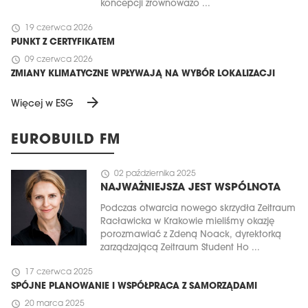
koncepcji zrównoważo ...
schedule
19 czerwca 2026
PUNKT Z CERTYFIKATEM
schedule
09 czerwca 2026
ZMIANY KLIMATYCZNE WPŁYWAJĄ NA WYBÓR LOKALIZACJI
arrow_forward
Więcej w ESG
EUROBUILD FM
schedule
02 października 2025
NAJWAŻNIEJSZA JEST WSPÓLNOTA
Podczas otwarcia nowego skrzydła Zeitraum
Racławicka w Krakowie mieliśmy okazję
porozmawiać z Zdeną Noack, dyrektorką
zarządzającą Zeitraum Student Ho ...
schedule
17 czerwca 2025
SPÓJNE PLANOWANIE I WSPÓŁPRACA Z SAMORZĄDAMI
schedule
20 marca 2025