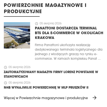
POWIERZCHNIE MAGAZYNOWE I
PRODUKCYJNE
schedule
05 sierpnia 2026
PANATTONI DOSTARCZA TERMINAL
BTS DLA E-COMMERCE W OKOLICACH
KRAKOWA
Firma Panattoni ukończyła realizację
dedykowanego terminala logistycznego dla
jednego z wiodących graczy na rynku e-
commerce. W ramach kompleksu Panat ...
schedule
05 sierpnia 2026
ZAUTOMATYZOWANY MAGAZYN FIRMY LORENZ POWSTANIE W
STANOWICACH
schedule
05 sierpnia 2026
M4B WYNAJMUJE POWIERZCHNIĘ W MLP PRUSZKÓW II
arrow_forward
Więcej w Powierzchnie magazynowe i produkcyjne