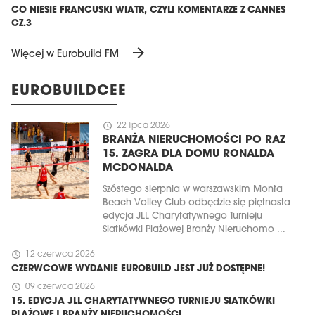
CO NIESIE FRANCUSKI WIATR, CZYLI KOMENTARZE Z CANNES
CZ.3
arrow_forward
Więcej w Eurobuild FM
EUROBUILDCEE
schedule
22 lipca 2026
BRANŻA NIERUCHOMOŚCI PO RAZ
15. ZAGRA DLA DOMU RONALDA
MCDONALDA
Szóstego sierpnia w warszawskim Monta
Beach Volley Club odbędzie się piętnasta
edycja JLL Charytatywnego Turnieju
Siatkówki Plażowej Branży Nieruchomo ...
schedule
12 czerwca 2026
CZERWCOWE WYDANIE EUROBUILD JEST JUŻ DOSTĘPNE!
schedule
09 czerwca 2026
15. EDYCJA JLL CHARYTATYWNEGO TURNIEJU SIATKÓWKI
PLAŻOWEJ BRANŻY NIERUCHOMOŚCI