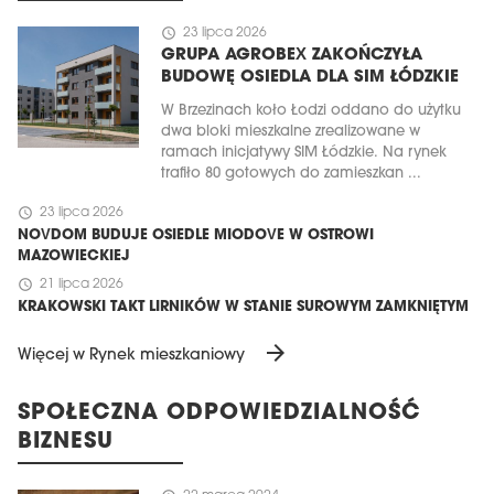
schedule
23 lipca 2026
GRUPA AGROBEX ZAKOŃCZYŁA
BUDOWĘ OSIEDLA DLA SIM ŁÓDZKIE
W Brzezinach koło Łodzi oddano do użytku
dwa bloki mieszkalne zrealizowane w
ramach inicjatywy SIM Łódzkie. Na rynek
trafiło 80 gotowych do zamieszkan ...
schedule
23 lipca 2026
NOVDOM BUDUJE OSIEDLE MIODOVE W OSTROWI
MAZOWIECKIEJ
schedule
21 lipca 2026
KRAKOWSKI TAKT LIRNIKÓW W STANIE SUROWYM ZAMKNIĘTYM
arrow_forward
Więcej w Rynek mieszkaniowy
SPOŁECZNA ODPOWIEDZIALNOŚĆ
BIZNESU