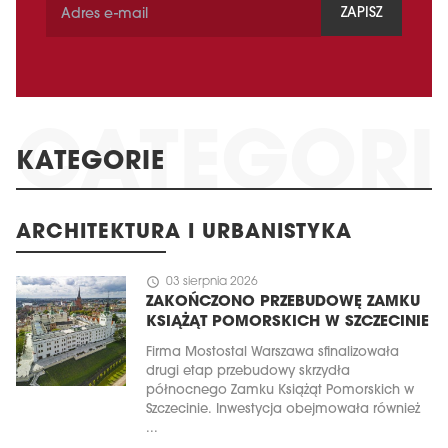
ZAPISZ
KATEGORIE
ARCHITEKTURA I URBANISTYKA
schedule
03 sierpnia 2026
ZAKOŃCZONO PRZEBUDOWĘ ZAMKU
KSIĄŻĄT POMORSKICH W SZCZECINIE
Firma Mostostal Warszawa sfinalizowała
drugi etap przebudowy skrzydła
północnego Zamku Książąt Pomorskich w
Szczecinie. Inwestycja obejmowała również
...