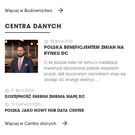
arrow_forward
Więcej w Budownictwo
CENTRA DANYCH
schedule
08 lipca 2026
POLSKA BENEFICJENTEM ZMIAN NA
RYNKU DC
O ile jeszcze kilka lat temu o lokalizacji
inwestycji decydował przede wszystkim
popyt, dziś kluczowym czynnikiem staje się
dostęp do energii elektryc ...
schedule
01 lipca 2026
DOSTĘPNOŚĆ ENERGII ZMIENIA MAPĘ DC
schedule
19 czerwca 2026
POLSKA JAKO NOWY HUB DATA CENTER
arrow_forward
Więcej w Centra danych