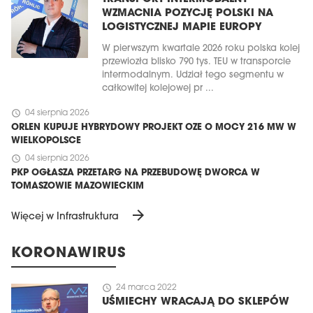
WZMACNIA POZYCJĘ POLSKI NA
LOGISTYCZNEJ MAPIE EUROPY
W pierwszym kwartale 2026 roku polska kolej
przewiozła blisko 790 tys. TEU w transporcie
intermodalnym. Udział tego segmentu w
całkowitej kolejowej pr ...
schedule
04 sierpnia 2026
ORLEN KUPUJE HYBRYDOWY PROJEKT OZE O MOCY 216 MW W
WIELKOPOLSCE
schedule
04 sierpnia 2026
PKP OGŁASZA PRZETARG NA PRZEBUDOWĘ DWORCA W
TOMASZOWIE MAZOWIECKIM
arrow_forward
Więcej w Infrastruktura
KORONAWIRUS
schedule
24 marca 2022
UŚMIECHY WRACAJĄ DO SKLEPÓW