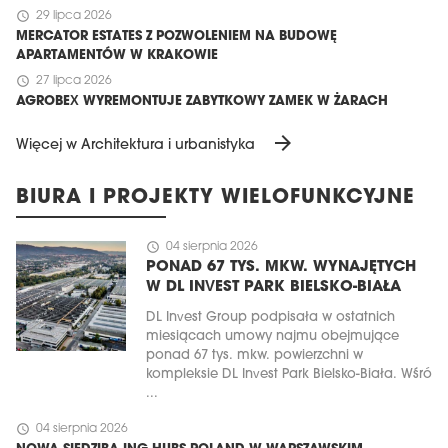
schedule
29 lipca 2026
MERCATOR ESTATES Z POZWOLENIEM NA BUDOWĘ
APARTAMENTÓW W KRAKOWIE
schedule
27 lipca 2026
AGROBEX WYREMONTUJE ZABYTKOWY ZAMEK W ŻARACH
arrow_forward
Więcej w Architektura i urbanistyka
BIURA I PROJEKTY WIELOFUNKCYJNE
schedule
04 sierpnia 2026
PONAD 67 TYS. MKW. WYNAJĘTYCH
W DL INVEST PARK BIELSKO-BIAŁA
DL Invest Group podpisała w ostatnich
miesiącach umowy najmu obejmujące
ponad 67 tys. mkw. powierzchni w
kompleksie DL Invest Park Bielsko-Biała. Wśró
...
schedule
04 sierpnia 2026