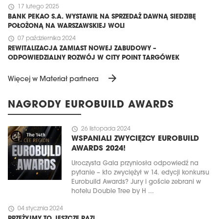
schedule
17 lutego 2025
BANK PEKAO S.A. WYSTAWIŁ NA SPRZEDAŻ DAWNĄ SIEDZIBĘ
POŁOŻONĄ NA WARSZAWSKIEJ WOLI
schedule
07 października 2024
REWITALIZACJA ZAMIAST NOWEJ ZABUDOWY –
ODPOWIEDZIALNY ROZWÓJ W CITY POINT TARGÓWEK
arrow_forward
Więcej w Materiał partnera
NAGRODY EUROBUILD AWARDS
schedule
26 listopada 2024
WSPANIALI ZWYCIĘZCY EUROBUILD
AWARDS 2024!
Uroczysta Gala przyniosła odpowiedź na
pytanie – kto zwyciężył w 14. edycji konkursu
Eurobuild Awards? Jury i goście zebrani w
hotelu Double Tree by H ...
schedule
04 stycznia 2024
PRZEŻYJMY TO JESZCZE RAZ!