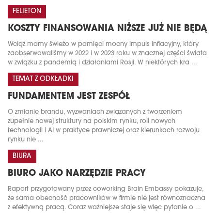
FELIETON
KOSZTY FINANSOWANIA NIŻSZE JUŻ NIE BĘDĄ
Wciąż mamy świeżo w pamięci mocny impuls inflacyjny, który
zaobserwowaliśmy w 2022 i w 2023 roku w znacznej części świata
w związku z pandemią i działaniami Rosji. W niektórych kra ...
TEMAT Z ODKŁADKI
FUNDAMENTEM JEST ZESPÓŁ
O zmianie brandu, wyzwaniach związanych z tworzeniem
zupełnie nowej struktury na polskim rynku, roli nowych
technologii i AI w praktyce prawniczej oraz kierunkach rozwoju
rynku nie ...
BIURA
BIURO JAKO NARZĘDZIE PRACY
Raport przygotowany przez coworking Brain Embassy pokazuje,
że sama obecność pracowników w firmie nie jest równoznaczna
z efektywną pracą. Coraz ważniejsze staje się więc pytanie o ...