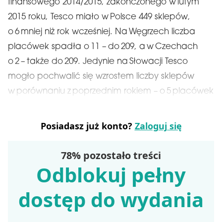
finansowego 2014/2015, zakończonego w lutym
2015 roku, Tesco miało w Polsce 449 sklepów,
o 6 mniej niż rok wcześniej. Na Węgrzech liczba
placówek spadła o 11 – do 209, a w Czechach
o 2 – także do 209. Jedynie na Słowacji Tesco
mogło pochwalić się wzrostem liczby sklepów
w porównaniu z poprzednim rokiem – o 5 placówek
Posiadasz już konto?
Zaloguj się
78% pozostało treści
Odblokuj pełny
dostęp do wydania