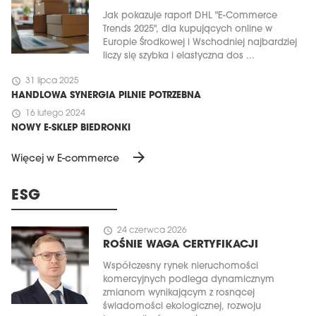
Jak pokazuje raport DHL "E-Commerce
Trends 2025", dla kupujących online w
Europie Środkowej i Wschodniej najbardziej
liczy się szybka i elastyczna dos ...
schedule
31 lipca 2025
HANDLOWA SYNERGIA PILNIE POTRZEBNA
schedule
16 lutego 2024
NOWY E-SKLEP BIEDRONKI
arrow_forward
Więcej w E-commerce
ESG
schedule
24 czerwca 2026
ROŚNIE WAGA CERTYFIKACJI
Współczesny rynek nieruchomości
komercyjnych podlega dynamicznym
zmianom wynikającym z rosnącej
świadomości ekologicznej, rozwoju