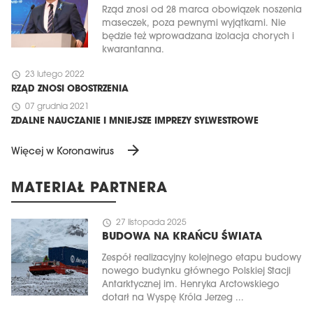
Rząd znosi od 28 marca obowiązek noszenia
maseczek, poza pewnymi wyjątkami. Nie
będzie też wprowadzana izolacja chorych i
kwarantanna.
schedule
23 lutego 2022
RZĄD ZNOSI OBOSTRZENIA
schedule
07 grudnia 2021
ZDALNE NAUCZANIE I MNIEJSZE IMPREZY SYLWESTROWE
arrow_forward
Więcej w Koronawirus
MATERIAŁ PARTNERA
schedule
27 listopada 2025
BUDOWA NA KRAŃCU ŚWIATA
Zespół realizacyjny kolejnego etapu budowy
nowego budynku głównego Polskiej Stacji
Antarktycznej im. Henryka Arctowskiego
dotarł na Wyspę Króla Jerzeg ...