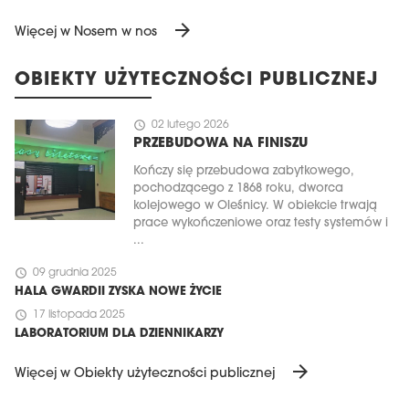
arrow_forward
Więcej w Nosem w nos
OBIEKTY UŻYTECZNOŚCI PUBLICZNEJ
schedule
02 lutego 2026
PRZEBUDOWA NA FINISZU
Kończy się przebudowa zabytkowego,
pochodzącego z 1868 roku, dworca
kolejowego w Oleśnicy. W obiekcie trwają
prace wykończeniowe oraz testy systemów i
...
schedule
09 grudnia 2025
HALA GWARDII ZYSKA NOWE ŻYCIE
schedule
17 listopada 2025
LABORATORIUM DLA DZIENNIKARZY
arrow_forward
Więcej w Obiekty użyteczności publicznej