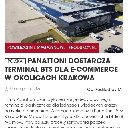
POWIERZCHNIE MAGAZYNOWE I PRODUKCYJNE
PANATTONI DOSTARCZA
POLSKA
TERMINAL BTS DLA E-COMMERCE
W OKOLICACH KRAKOWA
05 sierpnia 2026
schedule
Opr./edited by MF
Firma Panattoni ukończyła realizację dedykowanego
terminala logistycznego dla jednego z wiodących graczy
na rynku e-commerce. W ramach kompleksu Panattoni Park
Kraków East V powstał obiekt typu BTS o powierzchni blisko 8
tys. mkw., który obsłuży procesy sortowania paczek i