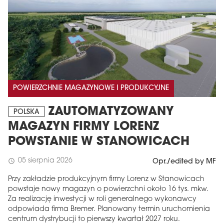
POWIERZCHNIE MAGAZYNOWE I PRODUKCYJNE
ZAUTOMATYZOWANY
POLSKA
MAGAZYN FIRMY LORENZ
POWSTANIE W STANOWICACH
05 sierpnia 2026
schedule
Opr./edited by MF
Przy zakładzie produkcyjnym firmy Lorenz w Stanowicach
powstaje nowy magazyn o powierzchni około 16 tys. mkw.
Za realizację inwestycji w roli generalnego wykonawcy
odpowiada firma Bremer. Planowany termin uruchomienia
centrum dystrybucji to pierwszy kwartał 2027 roku.