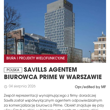
BIURA I PROJEKTY WIELOFUNKCYJNE
SAVILLS AGENTEM
POLSKA
BIUROWCA PRIME W WARSZAWIE
04 sierpnia 2026
schedule
Opr./edited by MF
Zespół reprezentacji wynajmującego z firmy doradczej
Savills został współwyłącznym agentem odpowiedzialnym
za komercjalizację biurowca Prime. Obiekt znajduje się przy