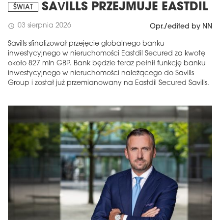
SAVILLS PRZEJMUJE EASTDIL
ŚWIAT
03 sierpnia 2026
schedule
Opr./edited by NN
Savills sfinalizował przejęcie globalnego banku
inwestycyjnego w nieruchomości Eastdil Secured za kwotę
około 827 mln GBP. Bank będzie teraz pełnił funkcję banku
inwestycyjnego w nieruchomości należącego do Savills
Group i został już przemianowany na Eastdil Secured Savills.