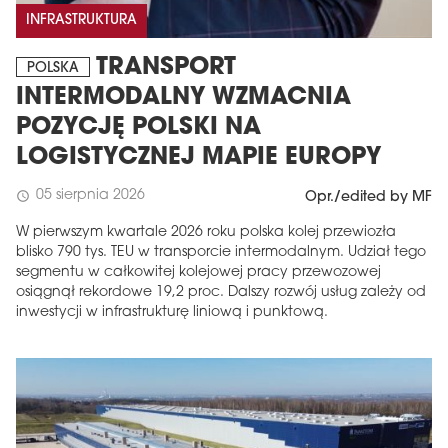
INFRASTRUKTURA
TRANSPORT
POLSKA
INTERMODALNY WZMACNIA
POZYCJĘ POLSKI NA
LOGISTYCZNEJ MAPIE EUROPY
05 sierpnia 2026
schedule
Opr./edited by MF
W pierwszym kwartale 2026 roku polska kolej przewiozła
blisko 790 tys. TEU w transporcie intermodalnym. Udział tego
segmentu w całkowitej kolejowej pracy przewozowej
osiągnął rekordowe 19,2 proc. Dalszy rozwój usług zależy od
inwestycji w infrastrukturę liniową i punktową.