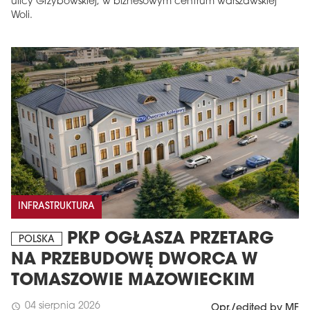
ulicy Grzybowskiej, w biznesowym centrum warszawskiej
Woli.
INFRASTRUKTURA
PKP OGŁASZA PRZETARG
POLSKA
NA PRZEBUDOWĘ DWORCA W
TOMASZOWIE MAZOWIECKIM
04 sierpnia 2026
schedule
Opr./edited by MF