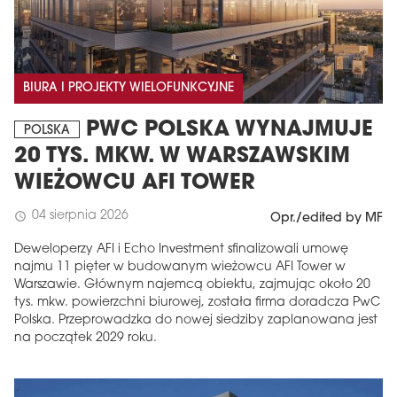
BIURA I PROJEKTY WIELOFUNKCYJNE
PWC POLSKA WYNAJMUJE
POLSKA
20 TYS. MKW. W WARSZAWSKIM
WIEŻOWCU AFI TOWER
04 sierpnia 2026
schedule
Opr./edited by MF
Deweloperzy AFI i Echo Investment sfinalizowali umowę
najmu 11 pięter w budowanym wieżowcu AFI Tower w
Warszawie. Głównym najemcą obiektu, zajmując około 20
tys. mkw. powierzchni biurowej, została firma doradcza PwC
Polska. Przeprowadzka do nowej siedziby zaplanowana jest
na początek 2029 roku.