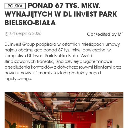
PONAD 67 TYS. MKW.
POLSKA
WYNAJĘTYCH W DL INVEST PARK
BIELSKO-BIAŁA
04 sierpnia 2026
schedule
Opr./edited by MF
DL Invest Group podpisała w ostatnich miesiącach umowy
najmu obejmujące ponad 67 tys. mkw. powierzchni w
kompleksie DL Invest Park Bielsko-Biała. Wśród
sfinalizowanych transakcji znalazły się długoterminowe
przedłużenia kontraktów z dotychczasowymi klientami oraz
nowe umowy z firmami z sektora produkcyjnego i
logistycznego.