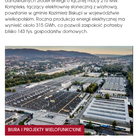
odnawialnych źródeł energii o łącznej mocy 216 MW.
Kompleks, łączący elektrownię słoneczną z wiatrową,
powstanie w gminie Kazimierz Biskupi w województwie
wielkopolskim. Roczna produkcja energii elektrycznej ma
wynieść około 315 GWh, co pozwoli zaspokoić potrzeby
blisko 143 tys. gospodarstw domowych.
BIURA I PROJEKTY WIELOFUNKCYJNE