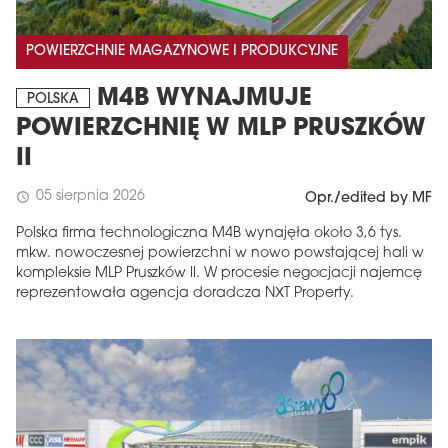
POWIERZCHNIE MAGAZYNOWE I PRODUKCYJNE
M4B WYNAJMUJE
POLSKA
POWIERZCHNIĘ W MLP PRUSZKÓW
II
05 sierpnia 2026
schedule
Opr./edited by MF
Polska firma technologiczna M4B wynajęła około 3,6 tys.
mkw. nowoczesnej powierzchni w nowo powstającej hali w
kompleksie MLP Pruszków II. W procesie negocjacji najemcę
reprezentowała agencja doradcza NXT Property.