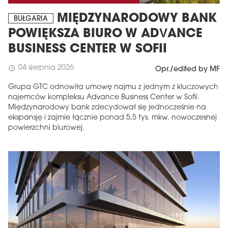
MIĘDZYNARODOWY BANK
BUŁGARIA
POWIĘKSZA BIURO W ADVANCE
BUSINESS CENTER W SOFII
04 sierpnia 2026
schedule
Opr./edited by MF
Grupa GTC odnowiła umowę najmu z jednym z kluczowych
najemców kompleksu Advance Business Center w Sofii.
Międzynarodowy bank zdecydował się jednocześnie na
ekspansję i zajmie łącznie ponad 5,5 tys. mkw. nowoczesnej
powierzchni biurowej.