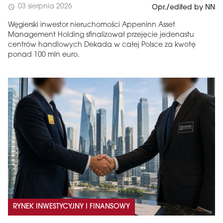
03 sierpnia 2026
schedule
Opr./edited by NN
Węgierski inwestor nieruchomości Appeninn Asset
Management Holding sfinalizował przejęcie jedenastu
centrów handlowych Dekada w całej Polsce za kwotę
ponad 100 mln euro.
RYNEK INWESTYCYJNY I FINANSOWY