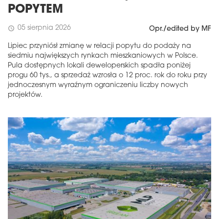
POPYTEM
05 sierpnia 2026
schedule
Opr./edited by MF
Lipiec przyniósł zmianę w relacji popytu do podaży na
siedmiu największych rynkach mieszkaniowych w Polsce.
Pula dostępnych lokali deweloperskich spadła poniżej
progu 60 tys., a sprzedaż wzrosła o 12 proc. rok do roku przy
jednoczesnym wyraźnym ograniczeniu liczby nowych
projektów.