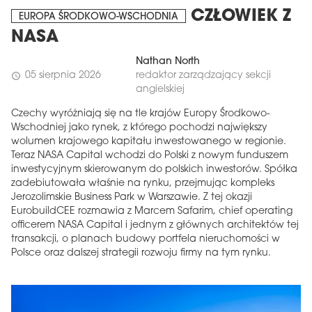
CZŁOWIEK Z
EUROPA ŚRODKOWO-WSCHODNIA
NASA
Nathan North
05 sierpnia 2026
redaktor zarządzający sekcji
schedule
angielskiej
Czechy wyróżniają się na tle krajów Europy Środkowo-
Wschodniej jako rynek, z którego pochodzi największy
wolumen krajowego kapitału inwestowanego w regionie.
Teraz NASA Capital wchodzi do Polski z nowym funduszem
inwestycyjnym skierowanym do polskich inwestorów. Spółka
zadebiutowała właśnie na rynku, przejmując kompleks
Jerozolimskie Business Park w Warszawie. Z tej okazji
EurobuildCEE rozmawia z Marcem Safarim, chief operating
officerem NASA Capital i jednym z głównych architektów tej
transakcji, o planach budowy portfela nieruchomości w
Polsce oraz dalszej strategii rozwoju firmy na tym rynku.