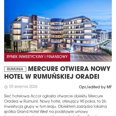
RYNEK INWESTYCYJNY I FINANSOWY
MERCURE OTWIERA NOWY
RUMUNIA
HOTEL W RUMUŃSKIEJ ORADEI
05 sierpnia 2026
schedule
Opr./edited by MF
Sieć hotelowa Accor ogłosiła otwarcie obiektu Mercure
Oradea w Rumunii. Nowy hotel, oferujący 90 pokoi, to 26.
inwestycja grupy w tym kraju. Obiektem zarządza lokalna
spółka Grand Hotel West na podstawie umowy