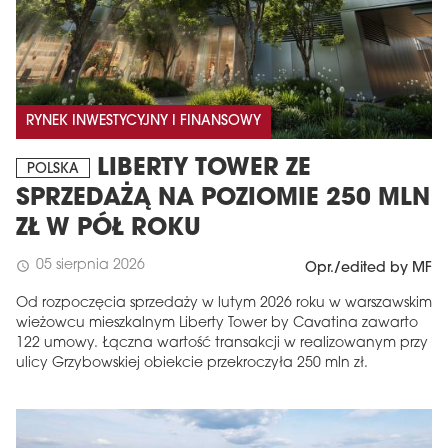
RYNEK INWESTYCYJNY I FINANSOWY
LIBERTY TOWER ZE
POLSKA
SPRZEDAŻĄ NA POZIOMIE 250 MLN
ZŁ W PÓŁ ROKU
05 sierpnia 2026
schedule
Opr./edited by MF
Od rozpoczęcia sprzedaży w lutym 2026 roku w warszawskim
wieżowcu mieszkalnym Liberty Tower by Cavatina zawarto
122 umowy. Łączna wartość transakcji w realizowanym przy
ulicy Grzybowskiej obiekcie przekroczyła 250 mln zł.