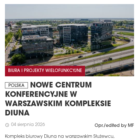
BIURA I PROJEKTY WIELOFUNKCYJNE
NOWE CENTRUM
POLSKA
KONFERENCYJNE W
WARSZAWSKIM KOMPLEKSIE
DIUNA
04 sierpnia 2026
schedule
Opr./edited by MF
Kompleks biurowy Diuna na warszawskim Służewcu,