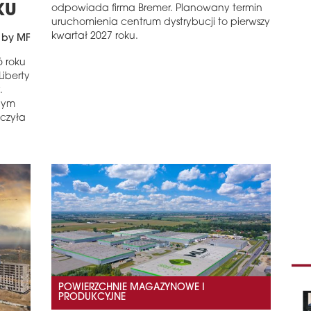
KU
Wed
odpowiada firma Bremer. Planowany termin
Hosp
uruchomienia centrum dystrybucji to pierwszy
Coll
kwartał 2027 roku.
 by MF
poł
ubie
6 roku
zagr
iberty
Euro
.
nym
schedule
0
oczyła
NO
Novo
Acco
Eur
Najn
otwa
mark
schedule
2
HOT
Grup
hote
POWIERZCHNIE MAGAZYNOWE I
PRODUKCYJNE
Now