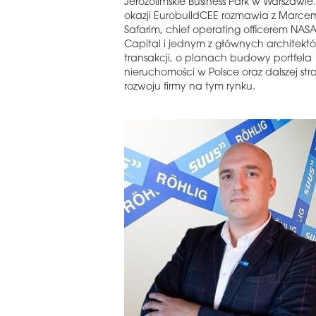
Jerozolimskie Business Park w Warszawie. 
okazji EurobuildCEE rozmawia z Marce
Safarim, chief operating officerem NAS
Capital i jednym z głównych architektó
transakcji, o planach budowy portfela
nieruchomości w Polsce oraz dalszej stra
rozwoju firmy na tym rynku.