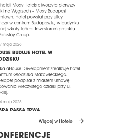
 hoteli Moxy Hotels otworzyła pierwszy
ekt na Węgrzech – Moxy Budapest
town. Hotel powstał przy ulicy
inczy w centrum Budapesztu, w budynku
ej szkoły tańca. Inwestorem projektu
 Forestay Group.
7 maja 2026
USE BUDUJE HOTEL W
ODZISKU
ka aHouse Development zrealizuje hotel
entrum Grodziska Mazowieckiego.
eloper podpisał z miastem umowę
kowania wieczystego działki przy ul.
kiej.
4 maja 2026
BRA PASSA TRWA
arrow_forward
wynika z najnowszych analiz agencji
Więcej w Hotele
hman & Wakefield, Warszawa pozostaje
ym z najmocniejszych rynków
ONFERENCJE
lowych w regionie CEE. W 2025 roku