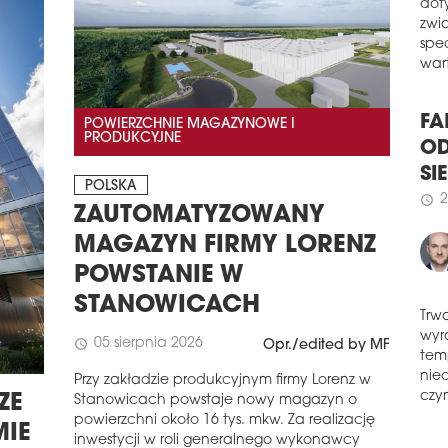
konf
W z
dot
schedule
0
zwi
HO
spe
wart
Wed
Rad
POWIERZCHNIE MAGAZYNOWE I
Wake
PRODUKCYJNE
FA
fazę
i od
OD
POLSKA
roku
SI
skor
ZAUTOMATYZOWANY
2
schedule
schedule
1
MAGAZYN FIRMY LORENZ
VAS
POWSTANIE W
Esto
STANOWICACH
prze
by M
Trw
05 sierpnia 2026
schedule
Opr./edited by MF
spół
wyr
Właś
Przy zakładzie produkcyjnym firmy Lorenz w
tem
ZE
Stanowicach powstaje nowy magazyn o
nie
schedule
1
powierzchni około 16 tys. mkw. Za realizację
czyn
TUR
MIE
inwestycji w roli generalnego wykonawcy