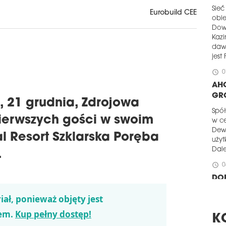
Sieć
Eurobuild CEE
obi
Down
Kaz
dawn
jest
schedule
0
AHO
GR
 21 grudnia, Zdrojowa
Spół
pierwszych gości w swoim
w c
Dew
al Resort Szklarska Poręba
użyt
Dale
.
schedule
0
DO
Jak 
iał, ponieważ objęty jest
Cus
em.
Kup pełny dostęp!
jedn
K
hote