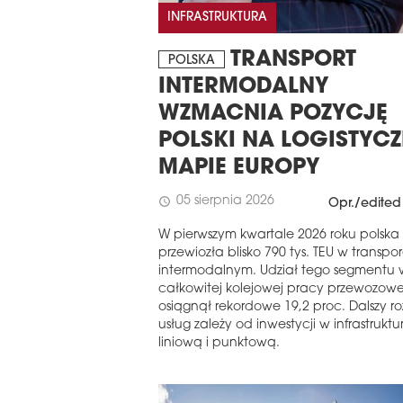
INFRASTRUKTURA
TRANSPORT
POLSKA
INTERMODALNY
WZMACNIA POZYCJĘ
POLSKI NA LOGISTYC
MAPIE EUROPY
05 sierpnia 2026
schedule
Opr./edited
W pierwszym kwartale 2026 roku polska 
przewiozła blisko 790 tys. TEU w transpo
intermodalnym. Udział tego segmentu 
całkowitej kolejowej pracy przewozowe
osiągnął rekordowe 19,2 proc. Dalszy r
usług zależy od inwestycji w infrastruktu
liniową i punktową.