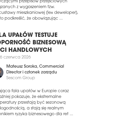
erencyjną.
wiązku z pojawiającymi się pytaniami
yczącymi przepisów przejściowych
4 grudnia 2025
ązanych z wygaszeniem tzw.
TELOWY RENESANS
custawy mieszkaniowej (lex deweloper),
o podkreślić, że obowiązując ...
ług najnowszego raportu „Trends
ar” przygotowanego przez Cushman &
field, polski sektor hotelowy wchodzi w
LA UPAŁÓW TESTUJE
 bardziej dojrzałego, zrównoważonego
pornego wzrostu. Tylko w I połowie 2025
PORNOŚĆ BIZNESOWĄ
 z bazy noclegowej w Polsce
ECI HANDLOWYCH
zystało 18,2 mln turystów
6 czerwca 2026
8 listopada 2025
Mateusz Soroka
, Commercial
TINT DZIAŁA Z LEGEND HOTELS
Director i członek zarządu
ńska sieć hotelowa Legend Hotels
Sescom Group
jmuje zarządzanie hotelem Courtyard
arriott Gdynia Waterfront. Od listopada
ająca fala upałów w Europie coraz
ka jest nowym operatorem obiektu.
aźniej pokazuje, że ekstremalne
cicielem hotelu pozostanie firma Vastint.
peratury przestają być sezonową
dogodnością, a stają się realnym
3 listopada 2025
nikiem ryzyka biznesowego dla ret ...
YSTYKA WCIĄŻ NA FALI