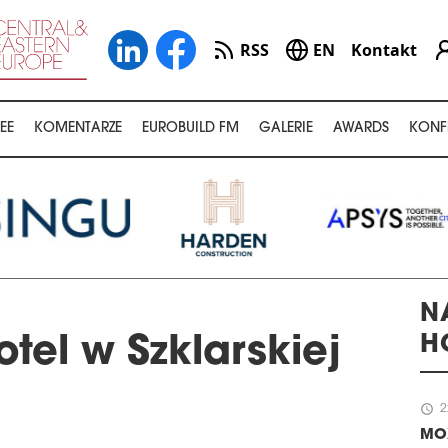
RSS
EN
Kontakt
EE
KOMENTARZE
EUROBUILD FM
GALERIE
AWARDS
KONF
N
H
tel w Szklarskiej
schedule
2
MOX