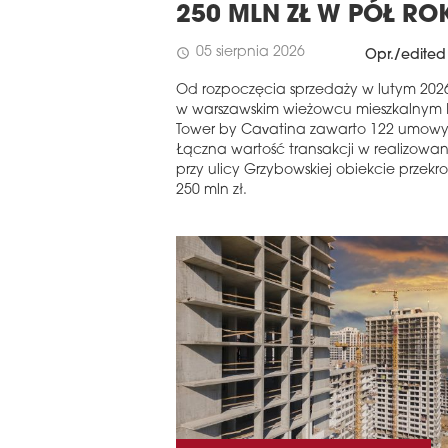
250 MLN ZŁ W PÓŁ RO
05 sierpnia 2026
schedule
Opr./edited
Od rozpoczęcia sprzedaży w lutym 202
w warszawskim wieżowcu mieszkalnym L
Tower by Cavatina zawarto 122 umowy
Łączna wartość transakcji w realizowa
przy ulicy Grzybowskiej obiekcie przekr
250 mln zł.