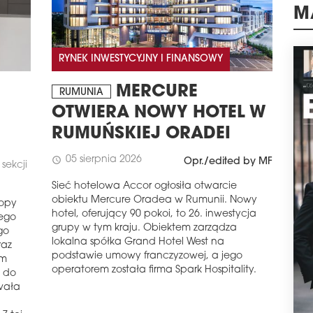
schedule
0
KEM
M
PR
RYNEK INWESTYCYJNY I FINANSOWY
Sieć
w Pr
MERCURE
hote
RUMUNIA
r. n
OTWIERA NOWY HOTEL W
Mun
RUMUŃSKIEJ ORADEI
schedule
1
CZE
05 sierpnia 2026
schedule
Opr./edited by MF
sekcji
PE
Sieć hotelowa Accor ogłosiła otwarcie
Czes
obiektu Mercure Oradea w Rumunii. Nowy
ropy
udan
hotel, oferujący 90 pokoi, to 26. inwestycja
rego
wolu
grupy w tym kraju. Obiektem zarządza
go
inw
lokalna spółka Grand Hotel West na
raz
Wake
podstawie umowy franczyzowej, a jego
ym
o łą
operatorem została firma Spark Hospitality.
 do
najw
wała
schedule
1
MER