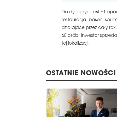
Do dyspozycji jest 61 a
LA WRĘCZENIA NAGRÓD
restauracja, basen, sauna
22. KONFERENCJ
E 16TH CENTRAL &
działające przez cały rok,
MAGAZYNÓW I LO
STERN EUROPE
60 osób. Inwestor sprzed
REGIONIE CEE
ROBUILDCEE AWARDS 2026
tej lokalizacji.
OSTATNIE NOWOŚCI