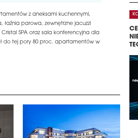
stol
wzro
partamentów z aneksami kuchennymi,
KONFERENCJA
KO
jedn
pok
, łaźnia parowa, zewnętrzne jacuzzi
A
CENTRA DANYCH –
32
schedule
0
 Cristal SPA oraz sala konferencyjna dla
GISTYKI W
NIERUCHOMOŚCI,
KO
SWI
ał do tej pory 80 proc. apartamentów w
TECHNOLOGIE, INWESTYCJE
NI
W 20
KO
pier
Inwe
Alle
Wate
schedule
3
BUK
Ryn
2025
Śro
dost
rok 
regi
& Wa