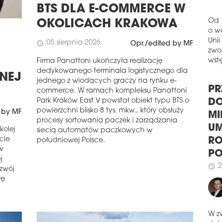
NO
BTS DLA E-COMMERCE W
BUK
OKOLICACH KRAKOWA
Mar
Od 
otwo
05 sierpnia 2026
schedule
o w
Opr./edited by MF
Rumu
Unii
kole
Firma Panattoni ukończyła realizację
zwol
roku
dedykowanego terminala logistycznego dla
wstę
oraz
ZNEJ
jednego z wiodących graczy na rynku e-
schedule
1
commerce. W ramach kompleksu Panattoni
Park Kraków East V powstał obiekt typu BTS o
PR
DEB
powierzchni blisko 8 tys. mkw., który obsłuży
 by MF
DO
Sieć
procesy sortowania paczek i zarządzania
pie
MI
kolej
siecią automatów paczkowych w
hote
rcie
UM
południowej Polsce.
Mari
w
RO
j
schedule
1
P
ozwój
PR
rę
2
schedule
Dob
mod
Squa
cent