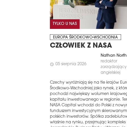
TYLKO U NAS
EUROPA ŚRODKOWO-WSCHODNIA
CZŁOWIEK Z NASA
Nathan North
redaktor
05 sierpnia 2026
schedule
zarządzający 
angielskiej
Czechy wyróżniają się na tle krajów Eu
Środkowo-Wschodniej jako rynek, z któ
pochodzi największy wolumen krajowe
kapitału inwestowanego w regionie. Te
NASA Capital wchodzi do Polski z now
funduszem inwestycyjnym skierowanym
polskich inwestorów. Spółka zadebiuto
właśnie na rynku, przejmując kompleks