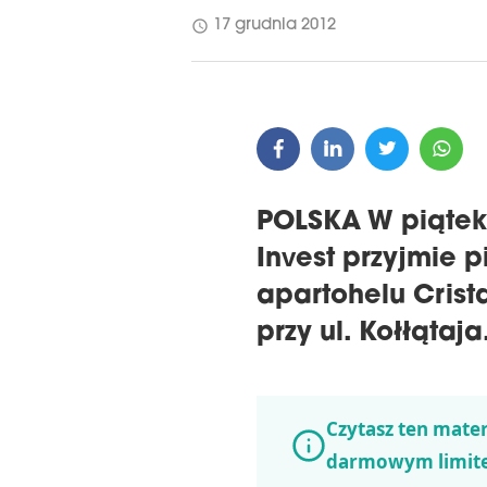
schedule
17 grudnia 2012
POLSKA W piątek,
Invest przyjmie 
apartohelu Crist
przy ul. Kołłątaja
Czytasz ten mater
darmowym limit