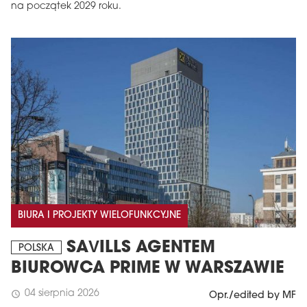
na początek 2029 roku.
BIURA I PROJEKTY WIELOFUNKCYJNE
SAVILLS AGENTEM
POLSKA
BIUROWCA PRIME W WARSZAWIE
04 sierpnia 2026
schedule
Opr./edited by MF