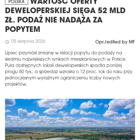
WARTOŚĆ OFERTY
POLSKA
DEWELOPERSKIEJ SIĘGA 52 MLD
ZŁ. PODAŻ NIE NADĄŻA ZA
POPYTEM
05 sierpnia 2026
schedule
Opr./edited by MF
Lipiec przyniósł zmianę w relacji popytu do podaży na
siedmiu największych rynkach mieszkaniowych w Polsce.
Pula dostępnych lokali deweloperskich spadła poniżej
progu 60 tys., a sprzedaż wzrosła o 12 proc. rok do roku przy
jednoczesnym wyraźnym ograniczeniu liczby nowych
projektów.