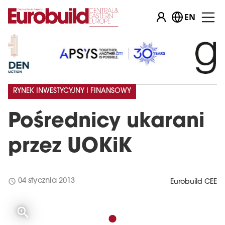
EN
RYNEK INWESTYCYJNY I FINANSOWY
Pośrednicy ukarani
przez UOKiK
schedule
04 stycznia 2013
Eurobuild CEE