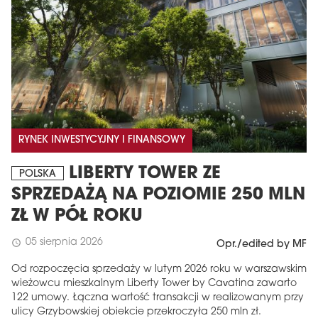
RYNEK INWESTYCYJNY I FINANSOWY
LIBERTY TOWER ZE
POLSKA
SPRZEDAŻĄ NA POZIOMIE 250 MLN
ZŁ W PÓŁ ROKU
05 sierpnia 2026
schedule
Opr./edited by MF
Od rozpoczęcia sprzedaży w lutym 2026 roku w warszawskim
wieżowcu mieszkalnym Liberty Tower by Cavatina zawarto
122 umowy. Łączna wartość transakcji w realizowanym przy
ulicy Grzybowskiej obiekcie przekroczyła 250 mln zł.