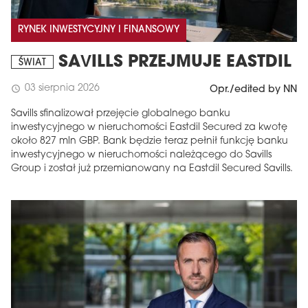
RYNEK INWESTYCYJNY I FINANSOWY
SAVILLS PRZEJMUJE EASTDIL
ŚWIAT
03 sierpnia 2026
schedule
Opr./edited by NN
Savills sfinalizował przejęcie globalnego banku
inwestycyjnego w nieruchomości Eastdil Secured za kwotę
około 827 mln GBP. Bank będzie teraz pełnił funkcję banku
inwestycyjnego w nieruchomości należącego do Savills
Group i został już przemianowany na Eastdil Secured Savills.