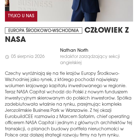
TYLKO U NAS
CZŁOWIEK Z
EUROPA ŚRODKOWO-WSCHODNIA
NASA
Nathan North
05 sierpnia 2026
redaktor zarządzający sekcji
schedule
angielskiej
Czechy wyróżniają się na tle krajów Europy Środkowo-
Wschodniej jako rynek, z którego pochodzi największy
wolumen krajowego kapitału inwestowanego w regionie.
Teraz NASA Capital wchodzi do Polski z nowym funduszem
inwestycyjnym skierowanym do polskich inwestorów. Spółka
zadebiutowała właśnie na rynku, przejmując kompleks
Jerozolimskie Business Park w Warszawie. Z tej okazji
EurobuildCEE rozmawia z Marcem Safarim, chief operating
officerem NASA Capital i jednym z głównych architektów tej
transakcji, o planach budowy portfela nieruchomości w
Polsce oraz dalszej strategii rozwoju firmy na tym rynku.