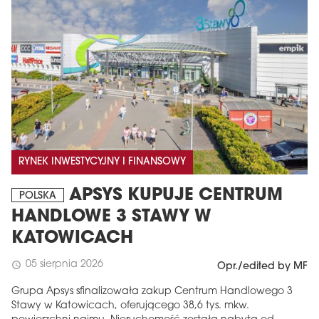
RYNEK INWESTYCYJNY I FINANSOWY
APSYS KUPUJE CENTRUM
POLSKA
HANDLOWE 3 STAWY W
KATOWICACH
05 sierpnia 2026
schedule
Opr./edited by MF
Grupa Apsys sfinalizowała zakup Centrum Handlowego 3
Stawy w Katowicach, oferującego 38,6 tys. mkw.