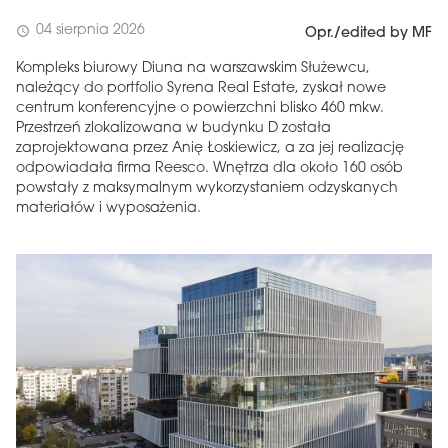
04 sierpnia 2026
schedule
Opr./edited by MF
Kompleks biurowy Diuna na warszawskim Służewcu,
należący do portfolio Syrena Real Estate, zyskał nowe
centrum konferencyjne o powierzchni blisko 460 mkw.
Przestrzeń zlokalizowana w budynku D została
zaprojektowana przez Anię Łoskiewicz, a za jej realizację
odpowiadała firma Reesco. Wnętrza dla około 160 osób
powstały z maksymalnym wykorzystaniem odzyskanych
materiałów i wyposażenia.