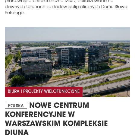
pracownię architektoniczną MIXD, zlokalizowano na
dawnych terenach zakładów poligraficznych Domu Słowa
Polskiego.
BIURA I PROJEKTY WIELOFUNKCYJNE
NOWE CENTRUM
POLSKA
KONFERENCYJNE W
WARSZAWSKIM KOMPLEKSIE
DIUNA