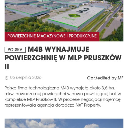
POWIERZCHNIE MAGAZYNOWE I PRODUKCYJNE
M4B WYNAJMUJE
POLSKA
POWIERZCHNIĘ W MLP PRUSZKÓW
II
05 sierpnia 2026
schedule
Opr./edited by MF
Polska firma technologiczna M4B wynajęła około 3,6 tys.
mkw. nowoczesnej powierzchni w nowo powstającej hali w
kompleksie MLP Pruszków II. W procesie negocjacji najemcę
reprezentowała agencja doradcza NXT Property.