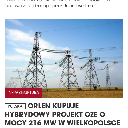
powierzchni najmu. Nieruchomość została nabyta od
funduszu zarządzanego przez Union Investment.
MAGAZYN
Wydanie 6 (308)
CZERWIEC 2026
INFRASTRUKTURA
arrow_forward
Więcej w tym wydaniu
Zamów teraz!
ORLEN KUPUJE
POLSKA
HYBRYDOWY PROJEKT OZE O
MOCY 216 MW W WIELKOPOLSCE