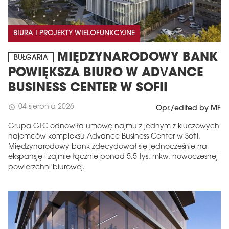
BIURA I PROJEKTY WIELOFUNKCYJNE
MIĘDZYNARODOWY BANK
BUŁGARIA
POWIĘKSZA BIURO W ADVANCE
BUSINESS CENTER W SOFII
04 sierpnia 2026
schedule
Opr./edited by MF
Grupa GTC odnowiła umowę najmu z jednym z kluczowych
najemców kompleksu Advance Business Center w Sofii.
Międzynarodowy bank zdecydował się jednocześnie na
ekspansję i zajmie łącznie ponad 5,5 tys. mkw. nowoczesnej
powierzchni biurowej.