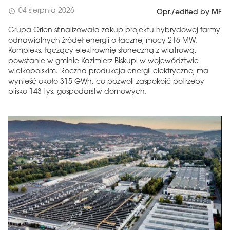
04 sierpnia 2026
schedule
Opr./edited by MF
Grupa Orlen sfinalizowała zakup projektu hybrydowej farmy
odnawialnych źródeł energii o łącznej mocy 216 MW.
Kompleks, łączący elektrownię słoneczną z wiatrową,
powstanie w gminie Kazimierz Biskupi w województwie
wielkopolskim. Roczna produkcja energii elektrycznej ma
wynieść około 315 GWh, co pozwoli zaspokoić potrzeby
blisko 143 tys. gospodarstw domowych.