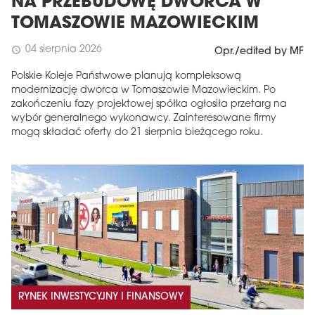
NA PRZEBUDOWĘ DWORCA W
TOMASZOWIE MAZOWIECKIM
04 sierpnia 2026
schedule
Opr./edited by MF
Polskie Koleje Państwowe planują kompleksową
modernizację dworca w Tomaszowie Mazowieckim. Po
zakończeniu fazy projektowej spółka ogłosiła przetarg na
wybór generalnego wykonawcy. Zainteresowane firmy
mogą składać oferty do 21 sierpnia bieżącego roku.
RYNEK INWESTYCYJNY I FINANSOWY