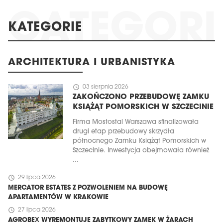
KATEGORIE
ARCHITEKTURA I URBANISTYKA
schedule
03 sierpnia 2026
ZAKOŃCZONO PRZEBUDOWĘ ZAMKU
KSIĄŻĄT POMORSKICH W SZCZECINIE
Firma Mostostal Warszawa sfinalizowała
drugi etap przebudowy skrzydła
północnego Zamku Książąt Pomorskich w
Szczecinie. Inwestycja obejmowała również
...
schedule
29 lipca 2026
MERCATOR ESTATES Z POZWOLENIEM NA BUDOWĘ
APARTAMENTÓW W KRAKOWIE
schedule
27 lipca 2026
AGROBEX WYREMONTUJE ZABYTKOWY ZAMEK W ŻARACH