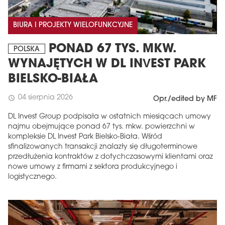
BIURA I PROJEKTY WIELOFUNKCYJNE
PONAD 67 TYS. MKW.
POLSKA
WYNAJĘTYCH W DL INVEST PARK
BIELSKO-BIAŁA
04 sierpnia 2026
schedule
Opr./edited by MF
DL Invest Group podpisała w ostatnich miesiącach umowy
najmu obejmujące ponad 67 tys. mkw. powierzchni w
kompleksie DL Invest Park Bielsko-Biała. Wśród
sfinalizowanych transakcji znalazły się długoterminowe
przedłużenia kontraktów z dotychczasowymi klientami oraz
nowe umowy z firmami z sektora produkcyjnego i
logistycznego.