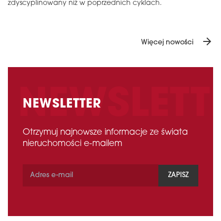
zdyscyplinowany niż w poprzednich cyklach.
arrow_forward
Więcej nowości
NEWSLETTER
Otrzymuj najnowsze informacje ze świata
nieruchomości e-mailem
ZAPISZ