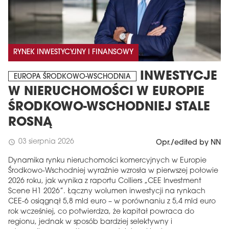
RYNEK INWESTYCYJNY I FINANSOWY
INWESTYCJE
EUROPA ŚRODKOWO-WSCHODNIA
W NIERUCHOMOŚCI W EUROPIE
ŚRODKOWO-WSCHODNIEJ STALE
ROSNĄ
03 sierpnia 2026
schedule
Opr./edited by NN
Dynamika rynku nieruchomości komercyjnych w Europie
Środkowo-Wschodniej wyraźnie wzrosła w pierwszej połowie
2026 roku, jak wynika z raportu Colliers „CEE Investment
Scene H1 2026”. Łączny wolumen inwestycji na rynkach
CEE-6 osiągnął 5,8 mld euro – w porównaniu z 5,4 mld euro
rok wcześniej, co potwierdza, że ​​kapitał powraca do
regionu, jednak w sposób bardziej selektywny i