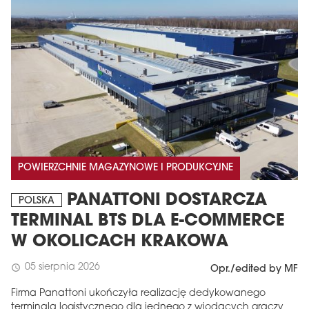
POWIERZCHNIE MAGAZYNOWE I PRODUKCYJNE
PANATTONI DOSTARCZA
POLSKA
TERMINAL BTS DLA E-COMMERCE
W OKOLICACH KRAKOWA
05 sierpnia 2026
schedule
Opr./edited by MF
Firma Panattoni ukończyła realizację dedykowanego
terminala logistycznego dla jednego z wiodących graczy