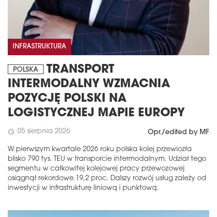
INFRASTRUKTURA
TRANSPORT
POLSKA
INTERMODALNY WZMACNIA
POZYCJĘ POLSKI NA
LOGISTYCZNEJ MAPIE EUROPY
05 sierpnia 2026
schedule
Opr./edited by MF
W pierwszym kwartale 2026 roku polska kolej przewiozła
blisko 790 tys. TEU w transporcie intermodalnym. Udział tego
segmentu w całkowitej kolejowej pracy przewozowej
osiągnął rekordowe 19,2 proc. Dalszy rozwój usług zależy od
inwestycji w infrastrukturę liniową i punktową.