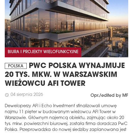
BIURA I PROJEKTY WIELOFUNKCYJNE
PWC POLSKA WYNAJMUJE
POLSKA
20 TYS. MKW. W WARSZAWSKIM
WIEŻOWCU AFI TOWER
04 sierpnia 2026
schedule
Opr./edited by MF
Deweloperzy AFI i Echo Investment sfinalizowali umowę
najmu 11 pięter w budowanym wieżowcu AFI Tower w
Warszawie. Głównym najemcą obiektu, zajmując około 20
tys. mkw. powierzchni biurowej, została firma doradcza PwC
Polska. Przeprowadzka do nowej siedziby zaplanowana jest