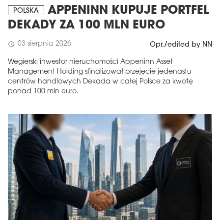
APPENINN KUPUJE PORTFEL
POLSKA
DEKADY ZA 100 MLN EURO
03 sierpnia 2026
schedule
Opr./edited by NN
Węgierski inwestor nieruchomości Appeninn Asset
Management Holding sfinalizował przejęcie jedenastu
centrów handlowych Dekada w całej Polsce za kwotę
ponad 100 mln euro.