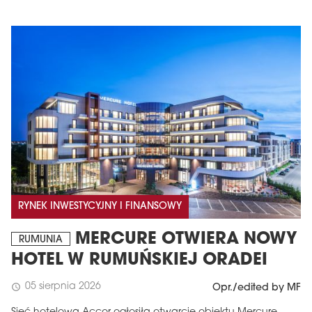
RYNEK INWESTYCYJNY I FINANSOWY
MERCURE OTWIERA NOWY
RUMUNIA
HOTEL W RUMUŃSKIEJ ORADEI
05 sierpnia 2026
schedule
Opr./edited by MF