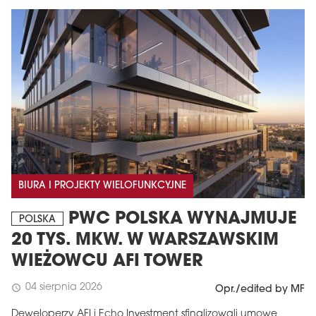
BIURA I PROJEKTY WIELOFUNKCYJNE
PWC POLSKA WYNAJMUJE
POLSKA
20 TYS. MKW. W WARSZAWSKIM
WIEŻOWCU AFI TOWER
04 sierpnia 2026
schedule
Opr./edited by MF
Deweloperzy AFI i Echo Investment sfinalizowali umowę