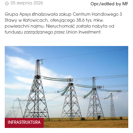
05 sierpnia 2026
schedule
Opr./edited by MF
Grupa Apsys sfinalizowała zakup Centrum Handlowego 3
Stawy w Katowicach, oferującego 38,6 tys. mkw.
powierzchni najmu. Nieruchomość została nabyta od
funduszu zarządzanego przez Union Investment.
INFRASTRUKTURA