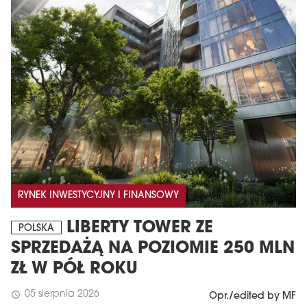
RYNEK INWESTYCYJNY I FINANSOWY
LIBERTY TOWER ZE
POLSKA
SPRZEDAŻĄ NA POZIOMIE 250 MLN
ZŁ W PÓŁ ROKU
05 sierpnia 2026
schedule
Opr./edited by MF