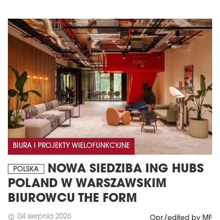
BIURA I PROJEKTY WIELOFUNKCYJNE
NOWA SIEDZIBA ING HUBS
POLSKA
POLAND W WARSZAWSKIM
BIUROWCU THE FORM
04 sierpnia 2026
schedule
Opr./edited by MF