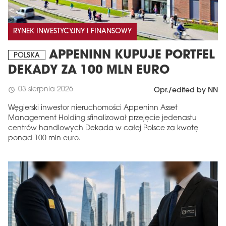
RYNEK INWESTYCYJNY I FINANSOWY
APPENINN KUPUJE PORTFEL
POLSKA
DEKADY ZA 100 MLN EURO
03 sierpnia 2026
schedule
Opr./edited by NN
Węgierski inwestor nieruchomości Appeninn Asset
Management Holding sfinalizował przejęcie jedenastu
centrów handlowych Dekada w całej Polsce za kwotę
ponad 100 mln euro.