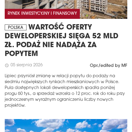
RYNEK INWESTYCYJNY I FINANSOWY
WARTOŚĆ OFERTY
POLSKA
DEWELOPERSKIEJ SIĘGA 52 MLD
ZŁ. PODAŻ NIE NADĄŻA ZA
POPYTEM
05 sierpnia 2026
schedule
Opr./edited by MF
MAGAZYN
Lipiec przyniósł zmianę w relacji popytu do podaży na
Wydanie 6 (308)
siedmiu największych rynkach mieszkaniowych w Polsce.
Pula dostępnych lokali deweloperskich spadła poniżej
CZERWIEC 2026
progu 60 tys., a sprzedaż wzrosła o 12 proc. rok do roku przy
arrow_forward
Więcej w tym wydaniu
jednoczesnym wyraźnym ograniczeniu liczby nowych
Zamów teraz!
projektów.