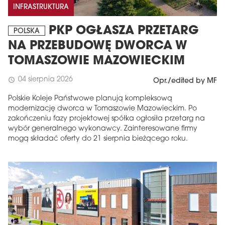
INFRASTRUKTURA
PKP OGŁASZA PRZETARG
POLSKA
NA PRZEBUDOWĘ DWORCA W
TOMASZOWIE MAZOWIECKIM
04 sierpnia 2026
schedule
Opr./edited by MF
Polskie Koleje Państwowe planują kompleksową
modernizację dworca w Tomaszowie Mazowieckim. Po
zakończeniu fazy projektowej spółka ogłosiła przetarg na
wybór generalnego wykonawcy. Zainteresowane firmy
mogą składać oferty do 21 sierpnia bieżącego roku.