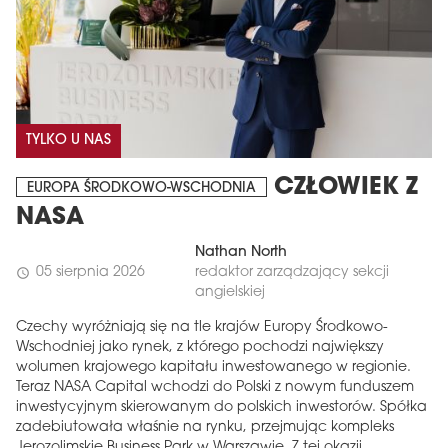
TYLKO U NAS
CZŁOWIEK Z
EUROPA ŚRODKOWO-WSCHODNIA
NASA
Nathan North
05 sierpnia 2026
redaktor zarządzający sekcji
schedule
angielskiej
Czechy wyróżniają się na tle krajów Europy Środkowo-
Wschodniej jako rynek, z którego pochodzi największy
wolumen krajowego kapitału inwestowanego w regionie.
Teraz NASA Capital wchodzi do Polski z nowym funduszem
inwestycyjnym skierowanym do polskich inwestorów. Spółka
zadebiutowała właśnie na rynku, przejmując kompleks
Jerozolimskie Business Park w Warszawie. Z tej okazji