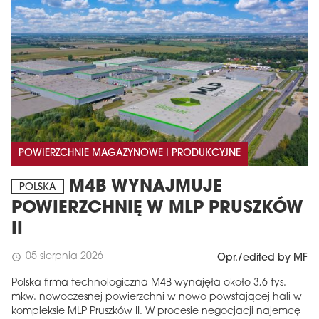
POWIERZCHNIE MAGAZYNOWE I PRODUKCYJNE
M4B WYNAJMUJE
POLSKA
POWIERZCHNIĘ W MLP PRUSZKÓW
II
05 sierpnia 2026
schedule
Opr./edited by MF
Polska firma technologiczna M4B wynajęła około 3,6 tys.
mkw. nowoczesnej powierzchni w nowo powstającej hali w
kompleksie MLP Pruszków II. W procesie negocjacji najemcę