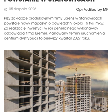
POWSTANIE W STANOWICACH
05 sierpnia 2026
schedule
Opr./edited by MF
Przy zakładzie produkcyjnym firmy Lorenz w Stanowicach
powstaje nowy magazyn o powierzchni około 16 tys. mkw.
Za realizację inwestycji w roli generalnego wykonawcy
odpowiada firma Bremer. Planowany termin uruchomienia
centrum dystrybucji to pierwszy kwartał 2027 roku.