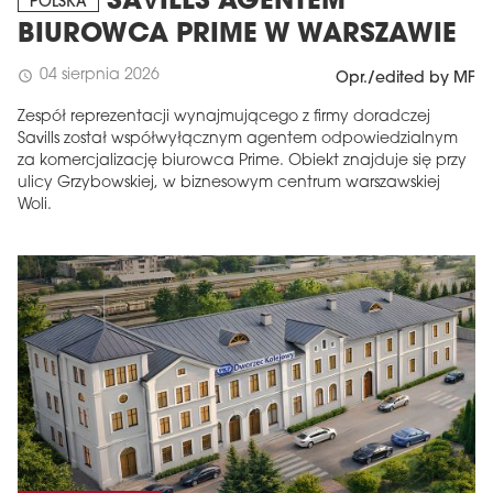
SAVILLS AGENTEM
POLSKA
BIUROWCA PRIME W WARSZAWIE
04 sierpnia 2026
schedule
Opr./edited by MF
Zespół reprezentacji wynajmującego z firmy doradczej
Savills został współwyłącznym agentem odpowiedzialnym
za komercjalizację biurowca Prime. Obiekt znajduje się przy
ulicy Grzybowskiej, w biznesowym centrum warszawskiej
Woli.