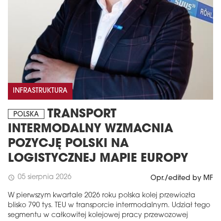
INFRASTRUKTURA
TRANSPORT
POLSKA
INTERMODALNY WZMACNIA
POZYCJĘ POLSKI NA
LOGISTYCZNEJ MAPIE EUROPY
05 sierpnia 2026
schedule
Opr./edited by MF
W pierwszym kwartale 2026 roku polska kolej przewiozła
blisko 790 tys. TEU w transporcie intermodalnym. Udział tego
segmentu w całkowitej kolejowej pracy przewozowej