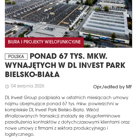
BIURA I PROJEKTY WIELOFUNKCYJNE
PONAD 67 TYS. MKW.
POLSKA
WYNAJĘTYCH W DL INVEST PARK
BIELSKO-BIAŁA
04 sierpnia 2026
schedule
Opr./edited by MF
DL Invest Group podpisała w ostatnich miesiącach umowy
najmu obejmujące ponad 67 tys. mkw. powierzchni w
kompleksie DL Invest Park Bielsko-Biała. Wśród
sfinalizowanych transakcji znalazły się długoterminowe
przedłużenia kontraktów z dotychczasowymi klientami oraz
nowe umowy z firmami z sektora produkcyjnego i
logistycznego.