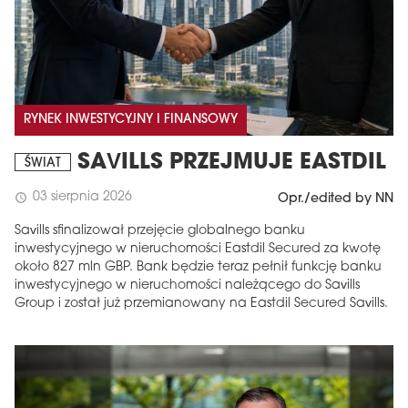
RYNEK INWESTYCYJNY I FINANSOWY
SAVILLS PRZEJMUJE EASTDIL
ŚWIAT
03 sierpnia 2026
schedule
Opr./edited by NN
Savills sfinalizował przejęcie globalnego banku
inwestycyjnego w nieruchomości Eastdil Secured za kwotę
około 827 mln GBP. Bank będzie teraz pełnił funkcję banku
inwestycyjnego w nieruchomości należącego do Savills
Group i został już przemianowany na Eastdil Secured Savills.