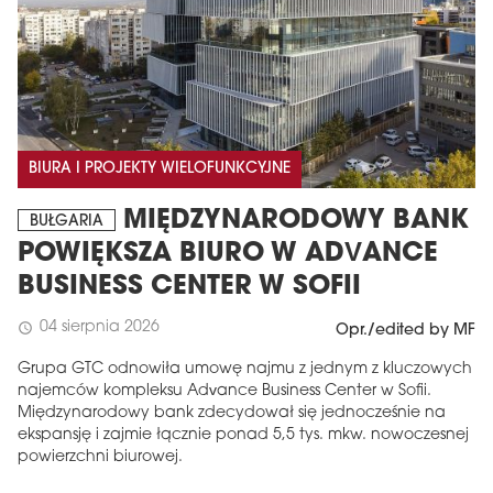
BIURA I PROJEKTY WIELOFUNKCYJNE
MIĘDZYNARODOWY BANK
BUŁGARIA
POWIĘKSZA BIURO W ADVANCE
BUSINESS CENTER W SOFII
04 sierpnia 2026
schedule
Opr./edited by MF
Grupa GTC odnowiła umowę najmu z jednym z kluczowych
najemców kompleksu Advance Business Center w Sofii.
Międzynarodowy bank zdecydował się jednocześnie na
ekspansję i zajmie łącznie ponad 5,5 tys. mkw. nowoczesnej
powierzchni biurowej.