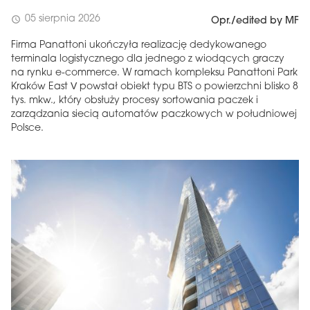
05 sierpnia 2026
schedule
Opr./edited by MF
Firma Panattoni ukończyła realizację dedykowanego
terminala logistycznego dla jednego z wiodących graczy
na rynku e-commerce. W ramach kompleksu Panattoni Park
Kraków East V powstał obiekt typu BTS o powierzchni blisko 8
tys. mkw., który obsłuży procesy sortowania paczek i
zarządzania siecią automatów paczkowych w południowej
Polsce.