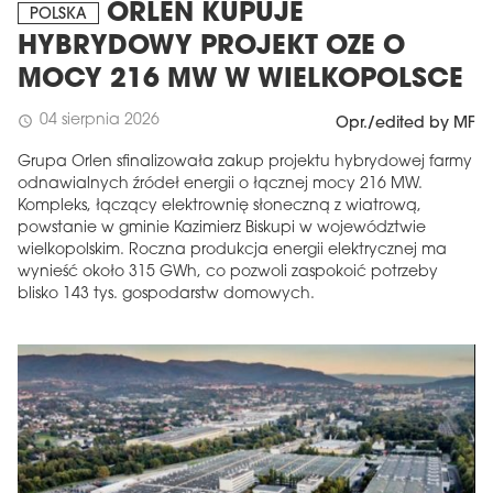
ORLEN KUPUJE
POLSKA
HYBRYDOWY PROJEKT OZE O
MOCY 216 MW W WIELKOPOLSCE
04 sierpnia 2026
schedule
Opr./edited by MF
Grupa Orlen sfinalizowała zakup projektu hybrydowej farmy
odnawialnych źródeł energii o łącznej mocy 216 MW.
Kompleks, łączący elektrownię słoneczną z wiatrową,
powstanie w gminie Kazimierz Biskupi w województwie
wielkopolskim. Roczna produkcja energii elektrycznej ma
wynieść około 315 GWh, co pozwoli zaspokoić potrzeby
blisko 143 tys. gospodarstw domowych.