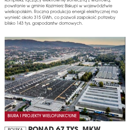
Kompleks, łączący elektrownię słoneczną z wiatrową,
powstanie w gminie Kazimierz Biskupi w województwie
wielkopolskim. Roczna produkcja energii elektrycznej ma
wynieść około 315 GWh, co pozwoli zaspokoić potrzeby
blisko 143 tys. gospodarstw domowych.
BIURA I PROJEKTY WIELOFUNKCYJNE
PONAD 67 TYS. MKW.