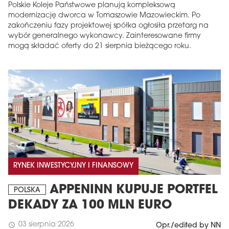
Polskie Koleje Państwowe planują kompleksową
modernizację dworca w Tomaszowie Mazowieckim. Po
zakończeniu fazy projektowej spółka ogłosiła przetarg na
wybór generalnego wykonawcy. Zainteresowane firmy
mogą składać oferty do 21 sierpnia bieżącego roku.
RYNEK INWESTYCYJNY I FINANSOWY
APPENINN KUPUJE PORTFEL
POLSKA
DEKADY ZA 100 MLN EURO
03 sierpnia 2026
schedule
Opr./edited by NN