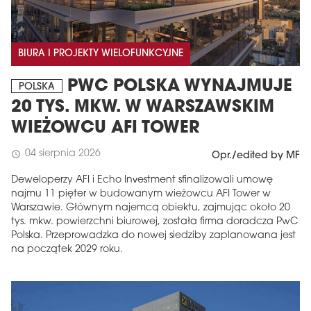
BIURA I PROJEKTY WIELOFUNKCYJNE
PWC POLSKA WYNAJMUJE
POLSKA
20 TYS. MKW. W WARSZAWSKIM
WIEŻOWCU AFI TOWER
04 sierpnia 2026
schedule
Opr./edited by MF
Deweloperzy AFI i Echo Investment sfinalizowali umowę
najmu 11 pięter w budowanym wieżowcu AFI Tower w
Warszawie. Głównym najemcą obiektu, zajmując około 20
tys. mkw. powierzchni biurowej, została firma doradcza PwC
Polska. Przeprowadzka do nowej siedziby zaplanowana jest
na początek 2029 roku.