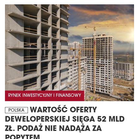
MAGAZYN
Wydanie 6 (308)
RYNEK INWESTYCYJNY I FINANSOWY
CZERWIEC 2026
arrow_forward
Więcej w tym wydaniu
WARTOŚĆ OFERTY
POLSKA
Zamów teraz!
DEWELOPERSKIEJ SIĘGA 52 MLD
ZŁ. PODAŻ NIE NADĄŻA ZA
POPYTEM