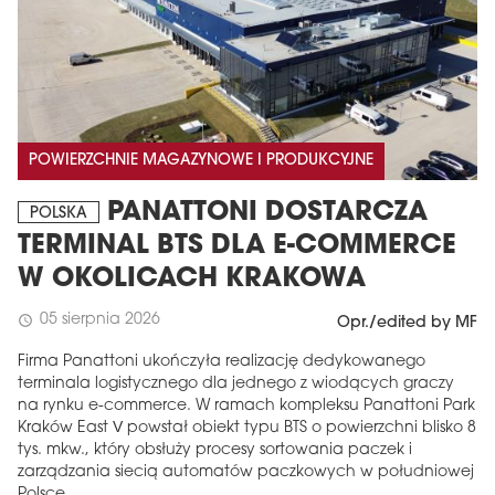
POWIERZCHNIE MAGAZYNOWE I PRODUKCYJNE
PANATTONI DOSTARCZA
POLSKA
TERMINAL BTS DLA E-COMMERCE
W OKOLICACH KRAKOWA
05 sierpnia 2026
schedule
Opr./edited by MF
Firma Panattoni ukończyła realizację dedykowanego
terminala logistycznego dla jednego z wiodących graczy
na rynku e-commerce. W ramach kompleksu Panattoni Park
Kraków East V powstał obiekt typu BTS o powierzchni blisko 8
tys. mkw., który obsłuży procesy sortowania paczek i
zarządzania siecią automatów paczkowych w południowej
Polsce.