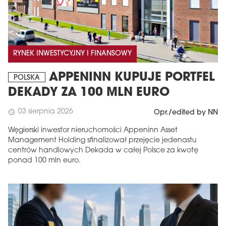
RYNEK INWESTYCYJNY I FINANSOWY
APPENINN KUPUJE PORTFEL
POLSKA
DEKADY ZA 100 MLN EURO
03 sierpnia 2026
schedule
Opr./edited by NN
Węgierski inwestor nieruchomości Appeninn Asset
Management Holding sfinalizował przejęcie jedenastu
centrów handlowych Dekada w całej Polsce za kwotę
ponad 100 mln euro.