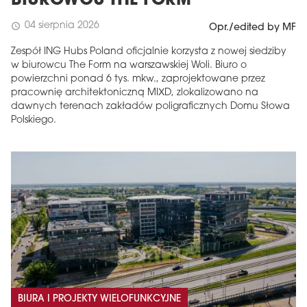
BIUROWCU THE FORM
04 sierpnia 2026
schedule
Opr./edited by MF
Zespół ING Hubs Poland oficjalnie korzysta z nowej siedziby
w biurowcu The Form na warszawskiej Woli. Biuro o
powierzchni ponad 6 tys. mkw., zaprojektowane przez
pracownię architektoniczną MIXD, zlokalizowano na
dawnych terenach zakładów poligraficznych Domu Słowa
Polskiego.
BIURA I PROJEKTY WIELOFUNKCYJNE