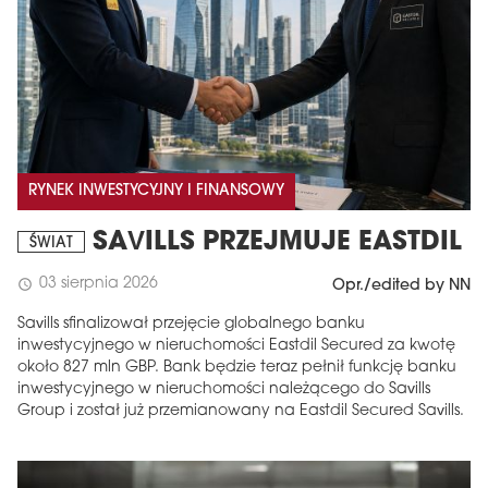
RYNEK INWESTYCYJNY I FINANSOWY
SAVILLS PRZEJMUJE EASTDIL
ŚWIAT
03 sierpnia 2026
schedule
Opr./edited by NN
Savills sfinalizował przejęcie globalnego banku
inwestycyjnego w nieruchomości Eastdil Secured za kwotę
około 827 mln GBP. Bank będzie teraz pełnił funkcję banku
inwestycyjnego w nieruchomości należącego do Savills
Group i został już przemianowany na Eastdil Secured Savills.