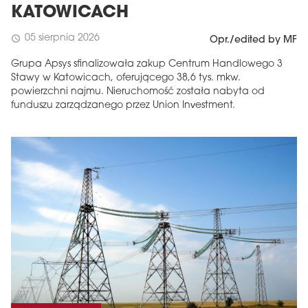
KATOWICACH
05 sierpnia 2026
schedule
Opr./edited by MF
Grupa Apsys sfinalizowała zakup Centrum Handlowego 3
Stawy w Katowicach, oferującego 38,6 tys. mkw.
powierzchni najmu. Nieruchomość została nabyta od
funduszu zarządzanego przez Union Investment.