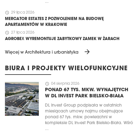
...
schedule
29 lipca 2026
MERCATOR ESTATES Z POZWOLENIEM NA BUDOWĘ
APARTAMENTÓW W KRAKOWIE
schedule
27 lipca 2026
AGROBEX WYREMONTUJE ZABYTKOWY ZAMEK W ŻARACH
arrow_forward
Więcej w Architektura i urbanistyka
BIURA I PROJEKTY WIELOFUNKCYJNE
schedule
04 sierpnia 2026
PONAD 67 TYS. MKW. WYNAJĘTYCH
W DL INVEST PARK BIELSKO-BIAŁA
DL Invest Group podpisała w ostatnich
miesiącach umowy najmu obejmujące
ponad 67 tys. mkw. powierzchni w
kompleksie DL Invest Park Bielsko-Biała. Wśró
...