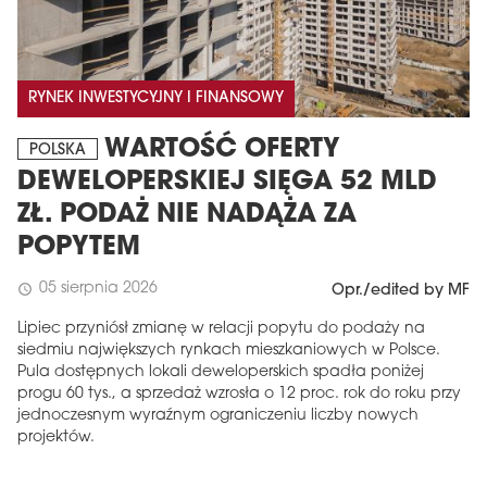
RYNEK INWESTYCYJNY I FINANSOWY
WARTOŚĆ OFERTY
POLSKA
DEWELOPERSKIEJ SIĘGA 52 MLD
ZŁ. PODAŻ NIE NADĄŻA ZA
POPYTEM
05 sierpnia 2026
schedule
Opr./edited by MF
Lipiec przyniósł zmianę w relacji popytu do podaży na
siedmiu największych rynkach mieszkaniowych w Polsce.
Pula dostępnych lokali deweloperskich spadła poniżej
progu 60 tys., a sprzedaż wzrosła o 12 proc. rok do roku przy
jednoczesnym wyraźnym ograniczeniu liczby nowych
projektów.