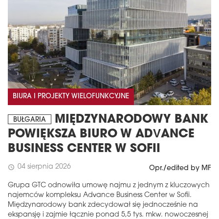
BIURA I PROJEKTY WIELOFUNKCYJNE
MIĘDZYNARODOWY BANK
BUŁGARIA
POWIĘKSZA BIURO W ADVANCE
BUSINESS CENTER W SOFII
04 sierpnia 2026
schedule
Opr./edited by MF
Grupa GTC odnowiła umowę najmu z jednym z kluczowych
najemców kompleksu Advance Business Center w Sofii.
Międzynarodowy bank zdecydował się jednocześnie na
ekspansję i zajmie łącznie ponad 5,5 tys. mkw. nowoczesnej