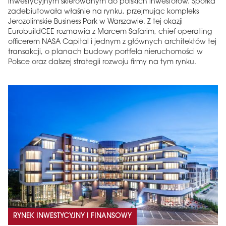
inwestycyjnym skierowanym do polskich inwestorów. Spółka
zadebiutowała właśnie na rynku, przejmując kompleks
Jerozolimskie Business Park w Warszawie. Z tej okazji
EurobuildCEE rozmawia z Marcem Safarim, chief operating
officerem NASA Capital i jednym z głównych architektów tej
transakcji, o planach budowy portfela nieruchomości w
Polsce oraz dalszej strategii rozwoju firmy na tym rynku.
RYNEK INWESTYCYJNY I FINANSOWY