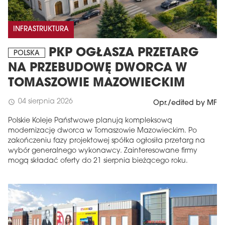
INFRASTRUKTURA
PKP OGŁASZA PRZETARG
POLSKA
NA PRZEBUDOWĘ DWORCA W
TOMASZOWIE MAZOWIECKIM
04 sierpnia 2026
schedule
Opr./edited by MF
Polskie Koleje Państwowe planują kompleksową
modernizację dworca w Tomaszowie Mazowieckim. Po
zakończeniu fazy projektowej spółka ogłosiła przetarg na
wybór generalnego wykonawcy. Zainteresowane firmy
mogą składać oferty do 21 sierpnia bieżącego roku.