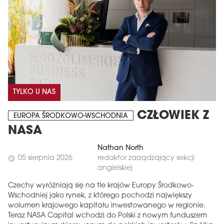
TYLKO U NAS
CZŁOWIEK Z
EUROPA ŚRODKOWO-WSCHODNIA
NASA
Nathan North
05 sierpnia 2026
redaktor zarządzający sekcji
schedule
angielskiej
Czechy wyróżniają się na tle krajów Europy Środkowo-
Wschodniej jako rynek, z którego pochodzi największy
wolumen krajowego kapitału inwestowanego w regionie.
Teraz NASA Capital wchodzi do Polski z nowym funduszem