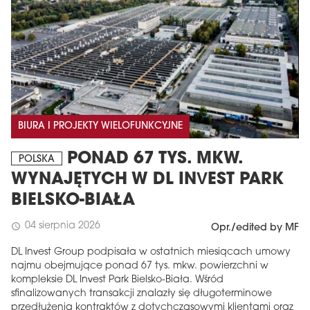
BIURA I PROJEKTY WIELOFUNKCYJNE
PONAD 67 TYS. MKW.
POLSKA
WYNAJĘTYCH W DL INVEST PARK
BIELSKO-BIAŁA
04 sierpnia 2026
schedule
Opr./edited by MF
DL Invest Group podpisała w ostatnich miesiącach umowy
najmu obejmujące ponad 67 tys. mkw. powierzchni w
kompleksie DL Invest Park Bielsko-Biała. Wśród
sfinalizowanych transakcji znalazły się długoterminowe
przedłużenia kontraktów z dotychczasowymi klientami oraz