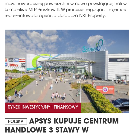
mkw. nowoczesnej powierzchni w nowo powstającej hali w
kompleksie MLP Pruszków II. W procesie negocjacji najemcę
reprezentowała agencja doradcza NXT Property.
RYNEK INWESTYCYJNY I FINANSOWY
APSYS KUPUJE CENTRUM
POLSKA
HANDLOWE 3 STAWY W