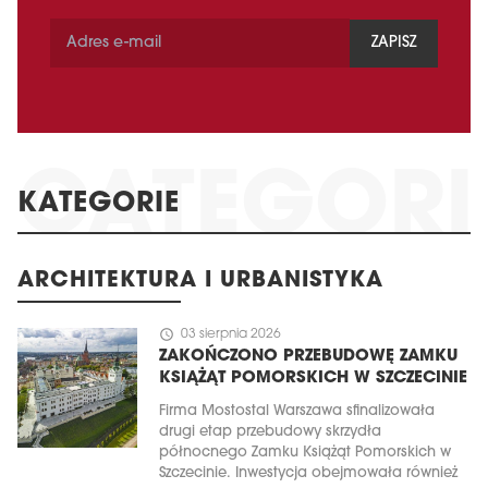
ZAPISZ
KATEGORIE
ARCHITEKTURA I URBANISTYKA
schedule
03 sierpnia 2026
ZAKOŃCZONO PRZEBUDOWĘ ZAMKU
KSIĄŻĄT POMORSKICH W SZCZECINIE
Firma Mostostal Warszawa sfinalizowała
drugi etap przebudowy skrzydła
północnego Zamku Książąt Pomorskich w
Szczecinie. Inwestycja obejmowała również