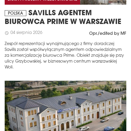
SAVILLS AGENTEM
POLSKA
BIUROWCA PRIME W WARSZAWIE
04 sierpnia 2026
schedule
Opr./edited by MF
Zespół reprezentacji wynajmującego z firmy doradczej
Savills został współwyłącznym agentem odpowiedzialnym
za komercjalizację biurowca Prime. Obiekt znajduje się przy
ulicy Grzybowskiej, w biznesowym centrum warszawskiej
Woli.