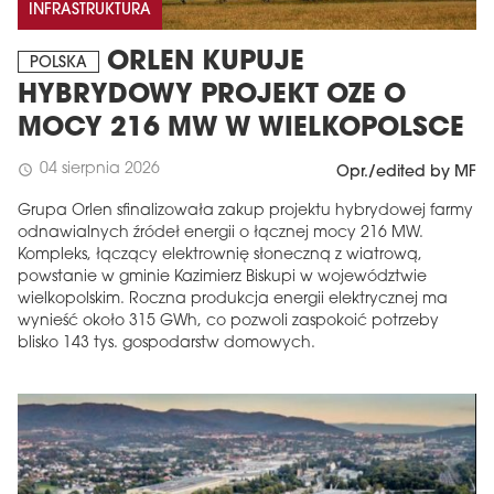
INFRASTRUKTURA
ORLEN KUPUJE
POLSKA
HYBRYDOWY PROJEKT OZE O
MOCY 216 MW W WIELKOPOLSCE
04 sierpnia 2026
schedule
Opr./edited by MF
Grupa Orlen sfinalizowała zakup projektu hybrydowej farmy
odnawialnych źródeł energii o łącznej mocy 216 MW.
Kompleks, łączący elektrownię słoneczną z wiatrową,
powstanie w gminie Kazimierz Biskupi w województwie
wielkopolskim. Roczna produkcja energii elektrycznej ma
wynieść około 315 GWh, co pozwoli zaspokoić potrzeby
blisko 143 tys. gospodarstw domowych.