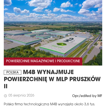
POWIERZCHNIE MAGAZYNOWE I PRODUKCYJNE
M4B WYNAJMUJE
POLSKA
POWIERZCHNIĘ W MLP PRUSZKÓW
II
05 sierpnia 2026
schedule
Opr./edited by MF
Polska firma technologiczna M4B wynajęła około 3,6 tys.