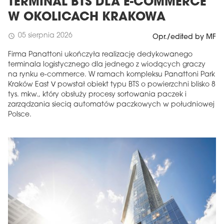
TERMINAL BTS DLA E-COMMERCE
W OKOLICACH KRAKOWA
05 sierpnia 2026
schedule
Opr./edited by MF
Firma Panattoni ukończyła realizację dedykowanego
terminala logistycznego dla jednego z wiodących graczy
na rynku e-commerce. W ramach kompleksu Panattoni Park
Kraków East V powstał obiekt typu BTS o powierzchni blisko 8
tys. mkw., który obsłuży procesy sortowania paczek i
zarządzania siecią automatów paczkowych w południowej
Polsce.