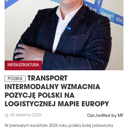
INFRASTRUKTURA
TRANSPORT
POLSKA
INTERMODALNY WZMACNIA
POZYCJĘ POLSKI NA
LOGISTYCZNEJ MAPIE EUROPY
05 sierpnia 2026
schedule
Opr./edited by MF
W pierwszym kwartale 2026 roku polska kolej przewiozła