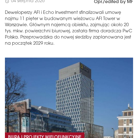
04 sierpnia 2026
schedule
Opr./edited by MF
Deweloperzy AFI i Echo Investment sfinalizowali umowę
najmu 11 pięter w budowanym wieżowcu AFI Tower w
Warszawie. Głównym najemcą obiektu, zajmując około 20
tys. mkw. powierzchni biurowej, została firma doradcza PwC
Polska. Przeprowadzka do nowej siedziby zaplanowana jest
na początek 2029 roku.
BIURA I PROJEKTY WIELOFUNKCYJNE