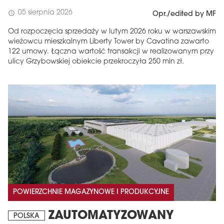
05 sierpnia 2026
schedule
Opr./edited by MF
Od rozpoczęcia sprzedaży w lutym 2026 roku w warszawskim
wieżowcu mieszkalnym Liberty Tower by Cavatina zawarto
122 umowy. Łączna wartość transakcji w realizowanym przy
ulicy Grzybowskiej obiekcie przekroczyła 250 mln zł.
POWIERZCHNIE MAGAZYNOWE I PRODUKCYJNE
ZAUTOMATYZOWANY
POLSKA