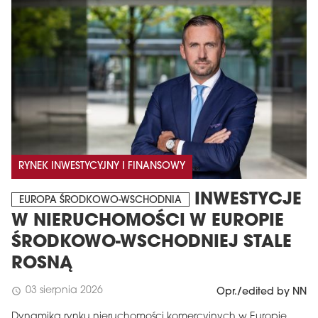
RYNEK INWESTYCYJNY I FINANSOWY
INWESTYCJE
EUROPA ŚRODKOWO-WSCHODNIA
W NIERUCHOMOŚCI W EUROPIE
ŚRODKOWO-WSCHODNIEJ STALE
ROSNĄ
03 sierpnia 2026
schedule
Opr./edited by NN
Dynamika rynku nieruchomości komercyjnych w Europie