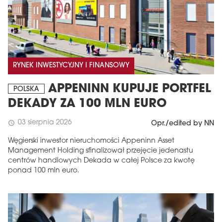
RYNEK INWESTYCYJNY I FINANSOWY
APPENINN KUPUJE PORTFEL
POLSKA
DEKADY ZA 100 MLN EURO
03 sierpnia 2026
schedule
Opr./edited by NN
Węgierski inwestor nieruchomości Appeninn Asset
Management Holding sfinalizował przejęcie jedenastu
centrów handlowych Dekada w całej Polsce za kwotę
ponad 100 mln euro.