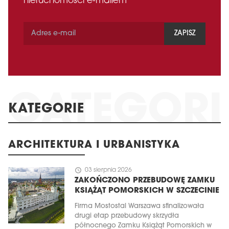
nieruchomości e-mailem
ZAPISZ
KATEGORIE
ARCHITEKTURA I URBANISTYKA
schedule
03 sierpnia 2026
ZAKOŃCZONO PRZEBUDOWĘ ZAMKU
KSIĄŻĄT POMORSKICH W SZCZECINIE
Firma Mostostal Warszawa sfinalizowała
drugi etap przebudowy skrzydła
północnego Zamku Książąt Pomorskich w