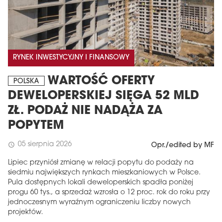
RYNEK INWESTYCYJNY I FINANSOWY
WARTOŚĆ OFERTY
POLSKA
DEWELOPERSKIEJ SIĘGA 52 MLD
ZŁ. PODAŻ NIE NADĄŻA ZA
POPYTEM
05 sierpnia 2026
schedule
Opr./edited by MF
Lipiec przyniósł zmianę w relacji popytu do podaży na
siedmiu największych rynkach mieszkaniowych w Polsce.
Pula dostępnych lokali deweloperskich spadła poniżej
progu 60 tys., a sprzedaż wzrosła o 12 proc. rok do roku przy
jednoczesnym wyraźnym ograniczeniu liczby nowych
projektów.