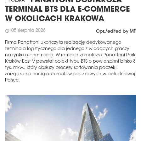
PANATTONI DOSTARCZA
POLSKA
TERMINAL BTS DLA E-COMMERCE
W OKOLICACH KRAKOWA
05 sierpnia 2026
schedule
Opr./edited by MF
Firma Panattoni ukończyła realizację dedykowanego
terminala logistycznego dla jednego z wiodących graczy
na rynku e-commerce. W ramach kompleksu Panattoni Park
Kraków East V powstał obiekt typu BTS o powierzchni blisko 8
tys. mkw., który obsłuży procesy sortowania paczek i
zarządzania siecią automatów paczkowych w południowej
Polsce.