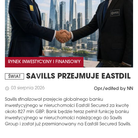
RYNEK INWESTYCYJNY I FINANSOWY
SAVILLS PRZEJMUJE EASTDIL
ŚWIAT
03 sierpnia 2026
schedule
Opr./edited by NN
Savills sfinalizował przejęcie globalnego banku
inwestycyjnego w nieruchomości Eastdil Secured za kwotę
około 827 mln GBP. Bank będzie teraz pełnił funkcję banku
inwestycyjnego w nieruchomości należącego do Savills
Group i został już przemianowany na Eastdil Secured Savills.