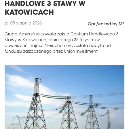
HANDLOWE 3 STAWY W
KATOWICACH
05 sierpnia 2026
schedule
Opr./edited by MF
Grupa Apsys sfinalizowała zakup Centrum Handlowego 3
Stawy w Katowicach, oferującego 38,6 tys. mkw.
powierzchni najmu. Nieruchomość została nabyta od
funduszu zarządzanego przez Union Investment.