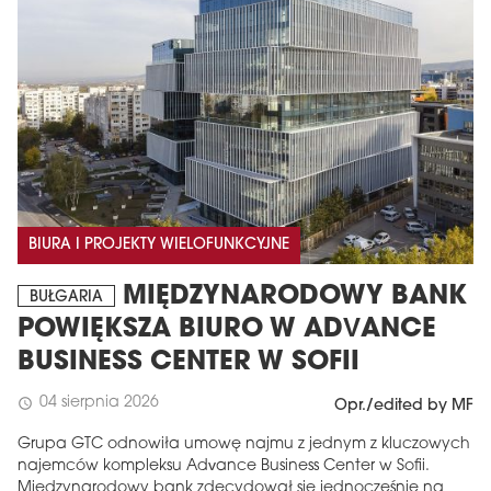
BIURA I PROJEKTY WIELOFUNKCYJNE
MIĘDZYNARODOWY BANK
BUŁGARIA
POWIĘKSZA BIURO W ADVANCE
BUSINESS CENTER W SOFII
04 sierpnia 2026
schedule
Opr./edited by MF
Grupa GTC odnowiła umowę najmu z jednym z kluczowych
najemców kompleksu Advance Business Center w Sofii.
Międzynarodowy bank zdecydował się jednocześnie na