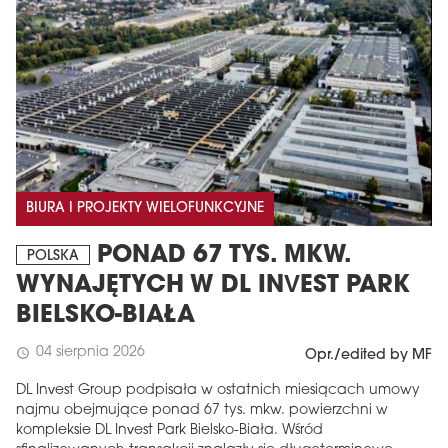
BIURA I PROJEKTY WIELOFUNKCYJNE
PONAD 67 TYS. MKW.
POLSKA
WYNAJĘTYCH W DL INVEST PARK
BIELSKO-BIAŁA
04 sierpnia 2026
schedule
Opr./edited by MF
DL Invest Group podpisała w ostatnich miesiącach umowy
najmu obejmujące ponad 67 tys. mkw. powierzchni w
kompleksie DL Invest Park Bielsko-Biała. Wśród