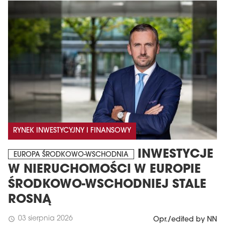
RYNEK INWESTYCYJNY I FINANSOWY
INWESTYCJE
EUROPA ŚRODKOWO-WSCHODNIA
W NIERUCHOMOŚCI W EUROPIE
ŚRODKOWO-WSCHODNIEJ STALE
ROSNĄ
03 sierpnia 2026
schedule
Opr./edited by NN