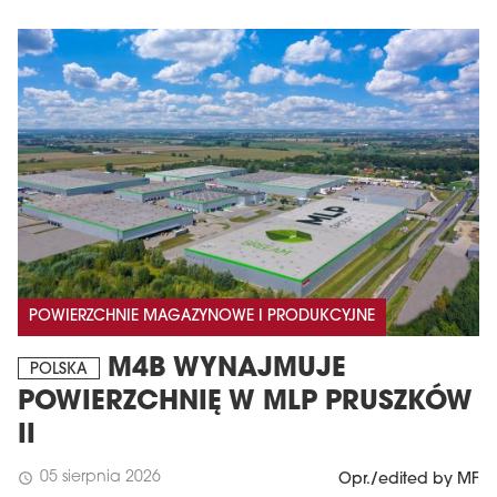
POWIERZCHNIE MAGAZYNOWE I PRODUKCYJNE
M4B WYNAJMUJE
POLSKA
POWIERZCHNIĘ W MLP PRUSZKÓW
II
05 sierpnia 2026
schedule
Opr./edited by MF