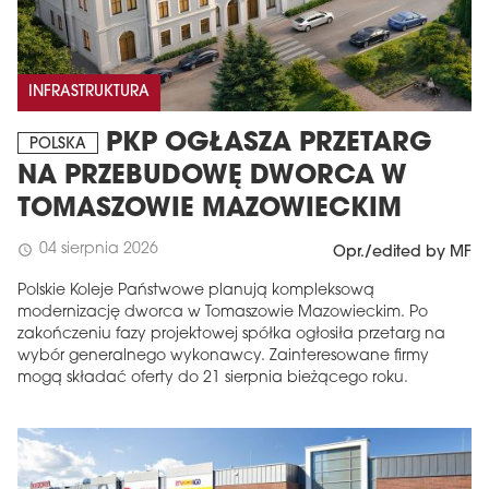
INFRASTRUKTURA
PKP OGŁASZA PRZETARG
POLSKA
NA PRZEBUDOWĘ DWORCA W
TOMASZOWIE MAZOWIECKIM
04 sierpnia 2026
schedule
Opr./edited by MF
Polskie Koleje Państwowe planują kompleksową
modernizację dworca w Tomaszowie Mazowieckim. Po
zakończeniu fazy projektowej spółka ogłosiła przetarg na
wybór generalnego wykonawcy. Zainteresowane firmy
mogą składać oferty do 21 sierpnia bieżącego roku.