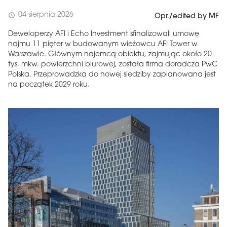
04 sierpnia 2026
schedule
Opr./edited by MF
Deweloperzy AFI i Echo Investment sfinalizowali umowę
najmu 11 pięter w budowanym wieżowcu AFI Tower w
Warszawie. Głównym najemcą obiektu, zajmując około 20
tys. mkw. powierzchni biurowej, została firma doradcza PwC
Polska. Przeprowadzka do nowej siedziby zaplanowana jest
na początek 2029 roku.