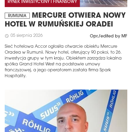
RYNEK INWESTYCYJNY I FINANSOWY
MERCURE OTWIERA NOWY
RUMUNIA
HOTEL W RUMUŃSKIEJ ORADEI
05 sierpnia 2026
schedule
Opr./edited by MF
Sieć hotelowa Accor ogłosiła otwarcie obiektu Mercure
Oradea w Rumunii. Nowy hotel, oferujący 90 pokoi, to 26.
inwestycja grupy w tym kraju. Obiektem zarządza lokalna
spółka Grand Hotel West na podstawie umowy
franczyzowej, a jego operatorem została firma Spark
Hospitality.