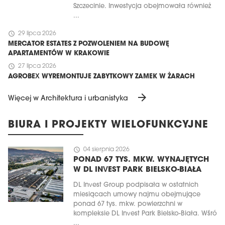
Szczecinie. Inwestycja obejmowała również
...
schedule
29 lipca 2026
MERCATOR ESTATES Z POZWOLENIEM NA BUDOWĘ
APARTAMENTÓW W KRAKOWIE
schedule
27 lipca 2026
AGROBEX WYREMONTUJE ZABYTKOWY ZAMEK W ŻARACH
arrow_forward
Więcej w Architektura i urbanistyka
BIURA I PROJEKTY WIELOFUNKCYJNE
schedule
04 sierpnia 2026
PONAD 67 TYS. MKW. WYNAJĘTYCH
W DL INVEST PARK BIELSKO-BIAŁA
DL Invest Group podpisała w ostatnich
miesiącach umowy najmu obejmujące
ponad 67 tys. mkw. powierzchni w
kompleksie DL Invest Park Bielsko-Biała. Wśró
...