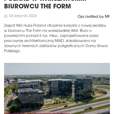
BIUROWCU THE FORM
04 sierpnia 2026
schedule
Opr./edited by MF
Zespół ING Hubs Poland oficjalnie korzysta z nowej siedziby
w biurowcu The Form na warszawskiej Woli. Biuro o
powierzchni ponad 6 tys. mkw., zaprojektowane przez
pracownię architektoniczną MIXD, zlokalizowano na
dawnych terenach zakładów poligraficznych Domu Słowa
Polskiego.