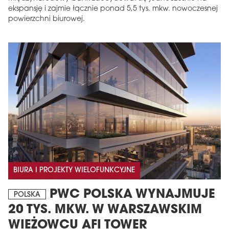
ekspansję i zajmie łącznie ponad 5,5 tys. mkw. nowoczesnej
powierzchni biurowej.
BIURA I PROJEKTY WIELOFUNKCYJNE
PWC POLSKA WYNAJMUJE
POLSKA
20 TYS. MKW. W WARSZAWSKIM
WIEŻOWCU AFI TOWER