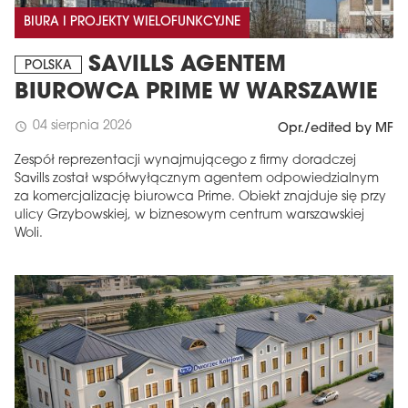
BIURA I PROJEKTY WIELOFUNKCYJNE
SAVILLS AGENTEM
POLSKA
BIUROWCA PRIME W WARSZAWIE
04 sierpnia 2026
schedule
Opr./edited by MF
Zespół reprezentacji wynajmującego z firmy doradczej
Savills został współwyłącznym agentem odpowiedzialnym
za komercjalizację biurowca Prime. Obiekt znajduje się przy
ulicy Grzybowskiej, w biznesowym centrum warszawskiej
Woli.