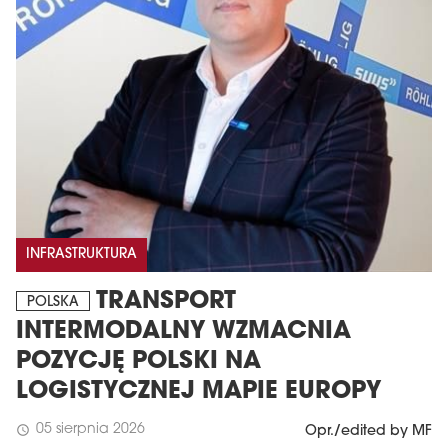
INFRASTRUKTURA
TRANSPORT
POLSKA
INTERMODALNY WZMACNIA
POZYCJĘ POLSKI NA
LOGISTYCZNEJ MAPIE EUROPY
05 sierpnia 2026
schedule
Opr./edited by MF