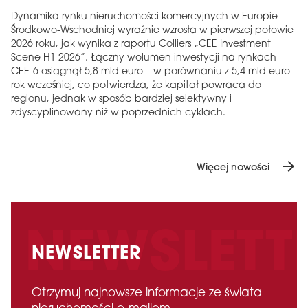
Dynamika rynku nieruchomości komercyjnych w Europie
Środkowo-Wschodniej wyraźnie wzrosła w pierwszej połowie
2026 roku, jak wynika z raportu Colliers „CEE Investment
Scene H1 2026”. Łączny wolumen inwestycji na rynkach
CEE-6 osiągnął 5,8 mld euro – w porównaniu z 5,4 mld euro
rok wcześniej, co potwierdza, że ​​kapitał powraca do
regionu, jednak w sposób bardziej selektywny i
zdyscyplinowany niż w poprzednich cyklach.
arrow_forward
Więcej nowości
NEWSLETTER
Otrzymuj najnowsze informacje ze świata