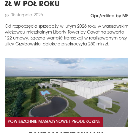
ZŁ W PÓŁ ROKU
05 sierpnia 2026
schedule
Opr./edited by MF
Od rozpoczęcia sprzedaży w lutym 2026 roku w warszawskim
wieżowcu mieszkalnym Liberty Tower by Cavatina zawarto
122 umowy. Łączna wartość transakcji w realizowanym przy
ulicy Grzybowskiej obiekcie przekroczyła 250 mln zł.
POWIERZCHNIE MAGAZYNOWE I PRODUKCYJNE