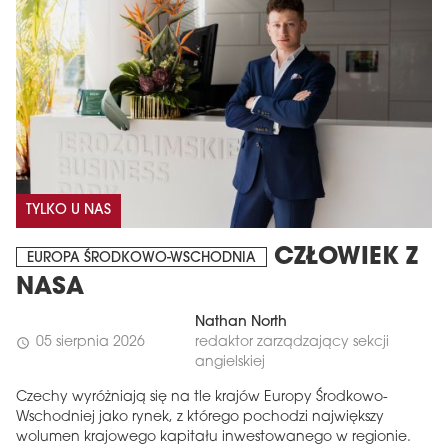
TYLKO U NAS
CZŁOWIEK Z
EUROPA ŚRODKOWO-WSCHODNIA
NASA
Nathan North
05 sierpnia 2026
redaktor zarządzający sekcji
schedule
angielskiej
Czechy wyróżniają się na tle krajów Europy Środkowo-
Wschodniej jako rynek, z którego pochodzi największy
wolumen krajowego kapitału inwestowanego w regionie.