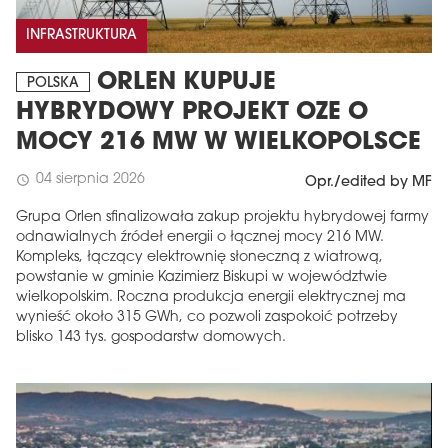
INFRASTRUKTURA
ORLEN KUPUJE
POLSKA
HYBRYDOWY PROJEKT OZE O
MOCY 216 MW W WIELKOPOLSCE
04 sierpnia 2026
schedule
Opr./edited by MF
Grupa Orlen sfinalizowała zakup projektu hybrydowej farmy
odnawialnych źródeł energii o łącznej mocy 216 MW.
Kompleks, łączący elektrownię słoneczną z wiatrową,
powstanie w gminie Kazimierz Biskupi w województwie
wielkopolskim. Roczna produkcja energii elektrycznej ma
wynieść około 315 GWh, co pozwoli zaspokoić potrzeby
blisko 143 tys. gospodarstw domowych.