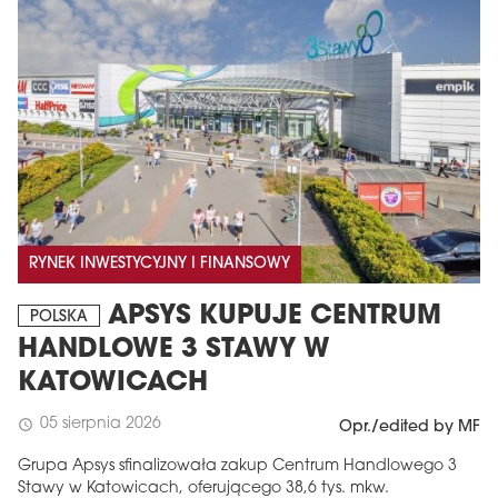
RYNEK INWESTYCYJNY I FINANSOWY
APSYS KUPUJE CENTRUM
POLSKA
HANDLOWE 3 STAWY W
KATOWICACH
05 sierpnia 2026
schedule
Opr./edited by MF
Grupa Apsys sfinalizowała zakup Centrum Handlowego 3
Stawy w Katowicach, oferującego 38,6 tys. mkw.