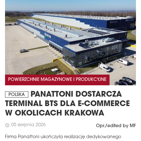
POWIERZCHNIE MAGAZYNOWE I PRODUKCYJNE
PANATTONI DOSTARCZA
POLSKA
TERMINAL BTS DLA E-COMMERCE
W OKOLICACH KRAKOWA
05 sierpnia 2026
schedule
Opr./edited by MF
Firma Panattoni ukończyła realizację dedykowanego