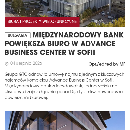
BIURA I PROJEKTY WIELOFUNKCYJNE
MIĘDZYNARODOWY BANK
BUŁGARIA
POWIĘKSZA BIURO W ADVANCE
BUSINESS CENTER W SOFII
04 sierpnia 2026
schedule
Opr./edited by MF
Grupa GTC odnowiła umowę najmu z jednym z kluczowych
najemców kompleksu Advance Business Center w Sofii.
Międzynarodowy bank zdecydował się jednocześnie na
ekspansję i zajmie łącznie ponad 5,5 tys. mkw. nowoczesnej
powierzchni biurowej.