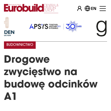
EN
BUDOWNICTWO
Drogowe
zwycięstwo na
budowę odcinków
A1