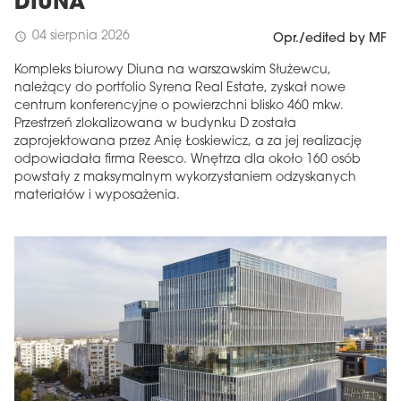
DIUNA
04 sierpnia 2026
schedule
Opr./edited by MF
Kompleks biurowy Diuna na warszawskim Służewcu,
należący do portfolio Syrena Real Estate, zyskał nowe
centrum konferencyjne o powierzchni blisko 460 mkw.
Przestrzeń zlokalizowana w budynku D została
zaprojektowana przez Anię Łoskiewicz, a za jej realizację
odpowiadała firma Reesco. Wnętrza dla około 160 osób
powstały z maksymalnym wykorzystaniem odzyskanych
materiałów i wyposażenia.