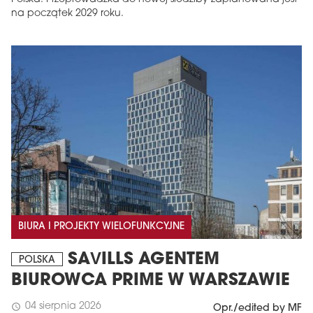
na początek 2029 roku.
BIURA I PROJEKTY WIELOFUNKCYJNE
SAVILLS AGENTEM
POLSKA
BIUROWCA PRIME W WARSZAWIE
04 sierpnia 2026
schedule
Opr./edited by MF