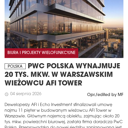
BIURA I PROJEKTY WIELOFUNKCYJNE
PWC POLSKA WYNAJMUJE
POLSKA
20 TYS. MKW. W WARSZAWSKIM
WIEŻOWCU AFI TOWER
04 sierpnia 2026
schedule
Opr./edited by MF
Deweloperzy AFI i Echo Investment sfinalizowali umowę
najmu 11 pięter w budowanym wieżowcu AFI Tower w
Warszawie. Głównym najemcą obiektu, zajmując około 20
tys. mkw. powierzchni biurowej, została firma doradcza PwC
Polska. Przeprowadzka do nowej siedziby zaplanowana jest