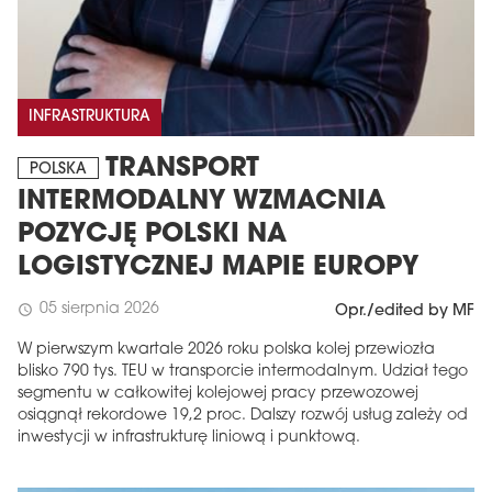
INFRASTRUKTURA
TRANSPORT
POLSKA
INTERMODALNY WZMACNIA
POZYCJĘ POLSKI NA
LOGISTYCZNEJ MAPIE EUROPY
05 sierpnia 2026
schedule
Opr./edited by MF
W pierwszym kwartale 2026 roku polska kolej przewiozła
blisko 790 tys. TEU w transporcie intermodalnym. Udział tego
segmentu w całkowitej kolejowej pracy przewozowej
osiągnął rekordowe 19,2 proc. Dalszy rozwój usług zależy od
inwestycji w infrastrukturę liniową i punktową.