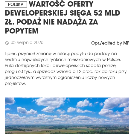
WARTOŚĆ OFERTY
POLSKA
DEWELOPERSKIEJ SIĘGA 52 MLD
ZŁ. PODAŻ NIE NADĄŻA ZA
POPYTEM
05 sierpnia 2026
schedule
Opr./edited by MF
Lipiec przyniósł zmianę w relacji popytu do podaży na
siedmiu największych rynkach mieszkaniowych w Polsce.
Pula dostępnych lokali deweloperskich spadła poniżej
progu 60 tys., a sprzedaż wzrosła o 12 proc. rok do roku przy
jednoczesnym wyraźnym ograniczeniu liczby nowych
projektów.