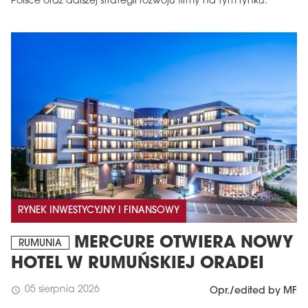
Polsce oraz dalszej strategii rozwoju firmy na tym rynku.
RYNEK INWESTYCYJNY I FINANSOWY
MERCURE OTWIERA NOWY
RUMUNIA
HOTEL W RUMUŃSKIEJ ORADEI
05 sierpnia 2026
schedule
Opr./edited by MF