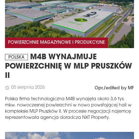
POWIERZCHNIE MAGAZYNOWE I PRODUKCYJNE
M4B WYNAJMUJE
POLSKA
POWIERZCHNIĘ W MLP PRUSZKÓW
II
05 sierpnia 2026
schedule
Opr./edited by MF
Polska firma technologiczna M4B wynajęła około 3,6 tys.
mkw. nowoczesnej powierzchni w nowo powstającej hali w
kompleksie MLP Pruszków II. W procesie negocjacji najemcę
reprezentowała agencja doradcza NXT Property.