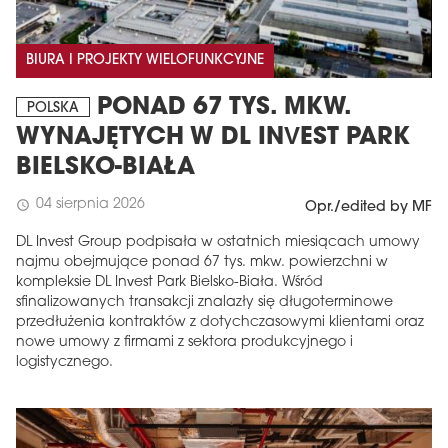
BIURA I PROJEKTY WIELOFUNKCYJNE
PONAD 67 TYS. MKW.
POLSKA
WYNAJĘTYCH W DL INVEST PARK
BIELSKO-BIAŁA
04 sierpnia 2026
schedule
Opr./edited by MF
DL Invest Group podpisała w ostatnich miesiącach umowy
najmu obejmujące ponad 67 tys. mkw. powierzchni w
kompleksie DL Invest Park Bielsko-Biała. Wśród
sfinalizowanych transakcji znalazły się długoterminowe
przedłużenia kontraktów z dotychczasowymi klientami oraz
nowe umowy z firmami z sektora produkcyjnego i
logistycznego.