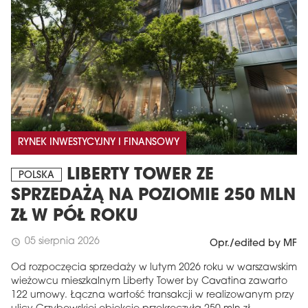
RYNEK INWESTYCYJNY I FINANSOWY
LIBERTY TOWER ZE
POLSKA
SPRZEDAŻĄ NA POZIOMIE 250 MLN
ZŁ W PÓŁ ROKU
05 sierpnia 2026
schedule
Opr./edited by MF
Od rozpoczęcia sprzedaży w lutym 2026 roku w warszawskim
wieżowcu mieszkalnym Liberty Tower by Cavatina zawarto
122 umowy. Łączna wartość transakcji w realizowanym przy