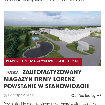
ulicy Grzybowskiej obiekcie przekroczyła 250 mln zł.
POWIERZCHNIE MAGAZYNOWE I PRODUKCYJNE
ZAUTOMATYZOWANY
POLSKA
MAGAZYN FIRMY LORENZ
POWSTANIE W STANOWICACH
05 sierpnia 2026
schedule
Opr./edited by MF
Przy zakładzie produkcyjnym firmy Lorenz w Stanowicach