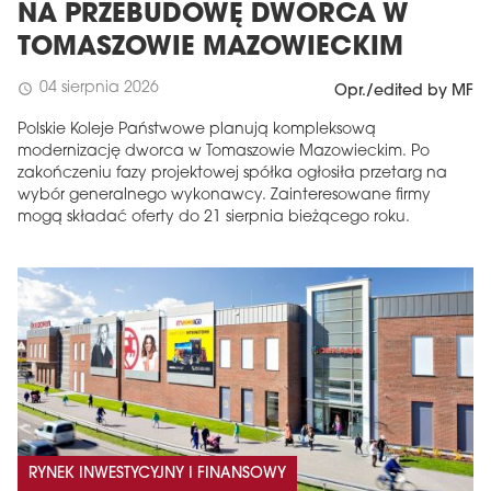
NA PRZEBUDOWĘ DWORCA W
TOMASZOWIE MAZOWIECKIM
04 sierpnia 2026
schedule
Opr./edited by MF
Polskie Koleje Państwowe planują kompleksową
modernizację dworca w Tomaszowie Mazowieckim. Po
zakończeniu fazy projektowej spółka ogłosiła przetarg na
wybór generalnego wykonawcy. Zainteresowane firmy
mogą składać oferty do 21 sierpnia bieżącego roku.
RYNEK INWESTYCYJNY I FINANSOWY