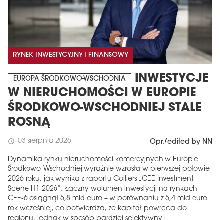
RYNEK INWESTYCYJNY I FINANSOWY
INWESTYCJE
EUROPA ŚRODKOWO-WSCHODNIA
W NIERUCHOMOŚCI W EUROPIE
ŚRODKOWO-WSCHODNIEJ STALE
ROSNĄ
03 sierpnia 2026
schedule
Opr./edited by NN
Dynamika rynku nieruchomości komercyjnych w Europie
Środkowo-Wschodniej wyraźnie wzrosła w pierwszej połowie
2026 roku, jak wynika z raportu Colliers „CEE Investment
Scene H1 2026”. Łączny wolumen inwestycji na rynkach
CEE-6 osiągnął 5,8 mld euro – w porównaniu z 5,4 mld euro
rok wcześniej, co potwierdza, że ​​kapitał powraca do
regionu, jednak w sposób bardziej selektywny i