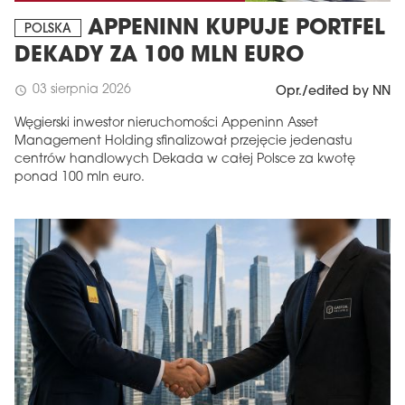
APPENINN KUPUJE PORTFEL
POLSKA
DEKADY ZA 100 MLN EURO
03 sierpnia 2026
schedule
Opr./edited by NN
Węgierski inwestor nieruchomości Appeninn Asset
Management Holding sfinalizował przejęcie jedenastu
centrów handlowych Dekada w całej Polsce za kwotę
ponad 100 mln euro.