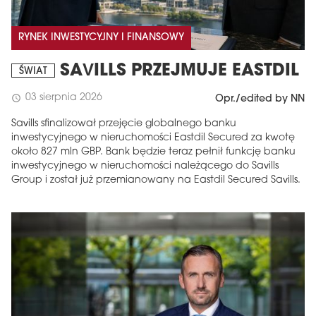
RYNEK INWESTYCYJNY I FINANSOWY
SAVILLS PRZEJMUJE EASTDIL
ŚWIAT
03 sierpnia 2026
schedule
Opr./edited by NN
Savills sfinalizował przejęcie globalnego banku
inwestycyjnego w nieruchomości Eastdil Secured za kwotę
około 827 mln GBP. Bank będzie teraz pełnił funkcję banku
inwestycyjnego w nieruchomości należącego do Savills
Group i został już przemianowany na Eastdil Secured Savills.