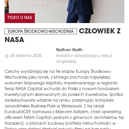
TYLKO U NAS
CZŁOWIEK Z
EUROPA ŚRODKOWO-WSCHODNIA
NASA
Nathan North
05 sierpnia 2026
redaktor zarządzający sekcji
schedule
angielskiej
Czechy wyróżniają się na tle krajów Europy Środkowo-
Wschodniej jako rynek, z którego pochodzi największy
wolumen krajowego kapitału inwestowanego w regionie.
Teraz NASA Capital wchodzi do Polski z nowym funduszem
inwestycyjnym skierowanym do polskich inwestorów. Spółka
zadebiutowała właśnie na rynku, przejmując kompleks
Jerozolimskie Business Park w Warszawie. Z tej okazji
EurobuildCEE rozmawia z Marcem Safarim, chief operating
officerem NASA Capital i jednym z głównych architektów tej
transakcji, o planach budowy portfela nieruchomości w