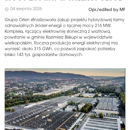
04 sierpnia 2026
schedule
Opr./edited by MF
Grupa Orlen sfinalizowała zakup projektu hybrydowej farmy
odnawialnych źródeł energii o łącznej mocy 216 MW.
Kompleks, łączący elektrownię słoneczną z wiatrową,
powstanie w gminie Kazimierz Biskupi w województwie
wielkopolskim. Roczna produkcja energii elektrycznej ma
wynieść około 315 GWh, co pozwoli zaspokoić potrzeby
blisko 143 tys. gospodarstw domowych.