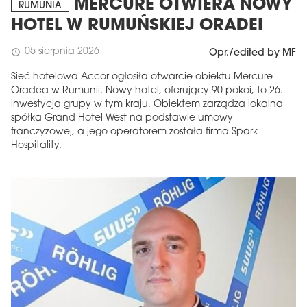
MERCURE OTWIERA NOWY
RUMUNIA
HOTEL W RUMUŃSKIEJ ORADEI
05 sierpnia 2026
schedule
Opr./edited by MF
Sieć hotelowa Accor ogłosiła otwarcie obiektu Mercure
Oradea w Rumunii. Nowy hotel, oferujący 90 pokoi, to 26.
inwestycja grupy w tym kraju. Obiektem zarządza lokalna
spółka Grand Hotel West na podstawie umowy
franczyzowej, a jego operatorem została firma Spark
Hospitality.