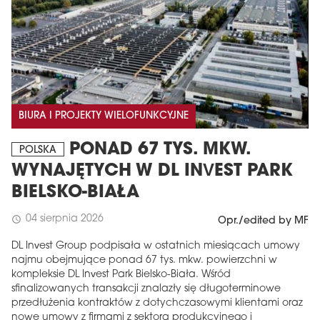
BIURA I PROJEKTY WIELOFUNKCYJNE
PONAD 67 TYS. MKW.
POLSKA
WYNAJĘTYCH W DL INVEST PARK
BIELSKO-BIAŁA
04 sierpnia 2026
schedule
Opr./edited by MF
DL Invest Group podpisała w ostatnich miesiącach umowy
najmu obejmujące ponad 67 tys. mkw. powierzchni w
kompleksie DL Invest Park Bielsko-Biała. Wśród
sfinalizowanych transakcji znalazły się długoterminowe
przedłużenia kontraktów z dotychczasowymi klientami oraz
nowe umowy z firmami z sektora produkcyjnego i