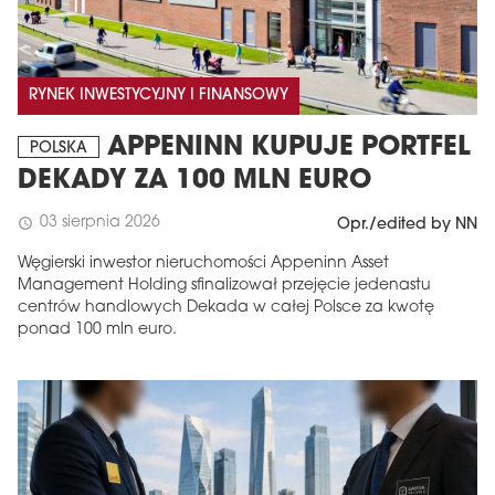
RYNEK INWESTYCYJNY I FINANSOWY
APPENINN KUPUJE PORTFEL
POLSKA
DEKADY ZA 100 MLN EURO
03 sierpnia 2026
schedule
Opr./edited by NN
Węgierski inwestor nieruchomości Appeninn Asset
Management Holding sfinalizował przejęcie jedenastu
centrów handlowych Dekada w całej Polsce za kwotę
ponad 100 mln euro.