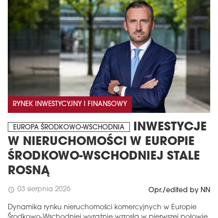
RYNEK INWESTYCYJNY I FINANSOWY
INWESTYCJE
EUROPA ŚRODKOWO-WSCHODNIA
W NIERUCHOMOŚCI W EUROPIE
ŚRODKOWO-WSCHODNIEJ STALE
ROSNĄ
03 sierpnia 2026
schedule
Opr./edited by NN
Dynamika rynku nieruchomości komercyjnych w Europie
Środkowo-Wschodniej wyraźnie wzrosła w pierwszej połowie