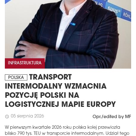
INFRASTRUKTURA
TRANSPORT
POLSKA
INTERMODALNY WZMACNIA
POZYCJĘ POLSKI NA
LOGISTYCZNEJ MAPIE EUROPY
05 sierpnia 2026
schedule
Opr./edited by MF
W pierwszym kwartale 2026 roku polska kolej przewiozła
blisko 790 tys. TEU w transporcie intermodalnym. Udział tego