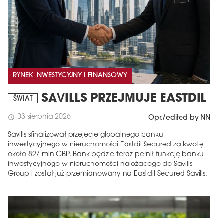
RYNEK INWESTYCYJNY I FINANSOWY
SAVILLS PRZEJMUJE EASTDIL
ŚWIAT
03 sierpnia 2026
schedule
Opr./edited by NN
Savills sfinalizował przejęcie globalnego banku
inwestycyjnego w nieruchomości Eastdil Secured za kwotę
około 827 mln GBP. Bank będzie teraz pełnił funkcję banku
inwestycyjnego w nieruchomości należącego do Savills
Group i został już przemianowany na Eastdil Secured Savills.