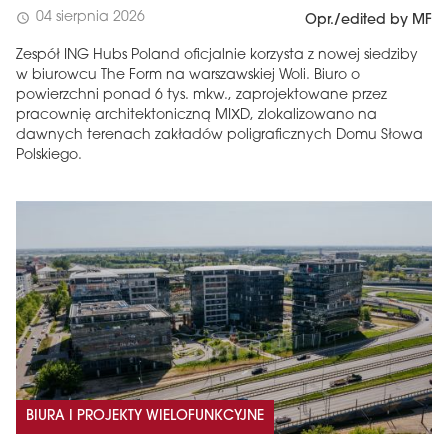
04 sierpnia 2026
schedule
Opr./edited by MF
Zespół ING Hubs Poland oficjalnie korzysta z nowej siedziby
w biurowcu The Form na warszawskiej Woli. Biuro o
powierzchni ponad 6 tys. mkw., zaprojektowane przez
pracownię architektoniczną MIXD, zlokalizowano na
dawnych terenach zakładów poligraficznych Domu Słowa
Polskiego.
BIURA I PROJEKTY WIELOFUNKCYJNE