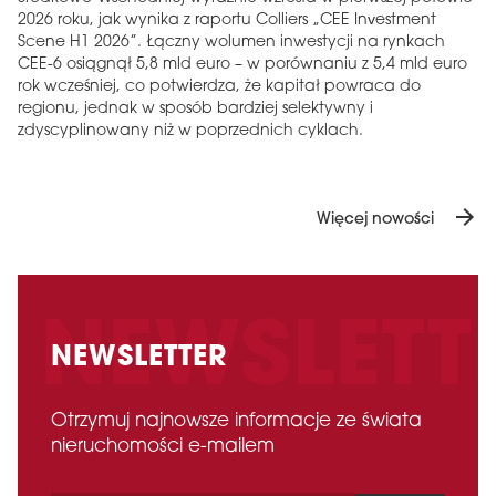
2026 roku, jak wynika z raportu Colliers „CEE Investment
Scene H1 2026”. Łączny wolumen inwestycji na rynkach
CEE-6 osiągnął 5,8 mld euro – w porównaniu z 5,4 mld euro
rok wcześniej, co potwierdza, że ​​kapitał powraca do
regionu, jednak w sposób bardziej selektywny i
zdyscyplinowany niż w poprzednich cyklach.
arrow_forward
Więcej nowości
NEWSLETTER
Otrzymuj najnowsze informacje ze świata
nieruchomości e-mailem