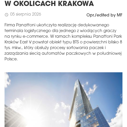
W OKOLICACH KRAKOWA
05 sierpnia 2026
schedule
Opr./edited by MF
Firma Panattoni ukończyła realizację dedykowanego
terminala logistycznego dla jednego z wiodących graczy
na rynku e-commerce. W ramach kompleksu Panattoni Park
Kraków East V powstał obiekt typu BTS o powierzchni blisko 8
tys. mkw., który obsłuży procesy sortowania paczek i
zarządzania siecią automatów paczkowych w południowej
Polsce.