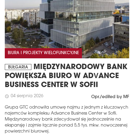
BIURA I PROJEKTY WIELOFUNKCYJNE
MIĘDZYNARODOWY BANK
BUŁGARIA
POWIĘKSZA BIURO W ADVANCE
BUSINESS CENTER W SOFII
04 sierpnia 2026
schedule
Opr./edited by MF
Grupa GTC odnowiła umowę najmu z jednym z kluczowych
najemców kompleksu Advance Business Center w Sofii.
Międzynarodowy bank zdecydował się jednocześnie na
ekspansję i zajmie łącznie ponad 5,5 tys. mkw. nowoczesnej
powierzchni biurowej.