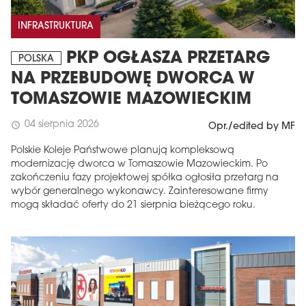
INFRASTRUKTURA
PKP OGŁASZA PRZETARG
POLSKA
NA PRZEBUDOWĘ DWORCA W
TOMASZOWIE MAZOWIECKIM
04 sierpnia 2026
schedule
Opr./edited by MF
Polskie Koleje Państwowe planują kompleksową
modernizację dworca w Tomaszowie Mazowieckim. Po
zakończeniu fazy projektowej spółka ogłosiła przetarg na
wybór generalnego wykonawcy. Zainteresowane firmy
mogą składać oferty do 21 sierpnia bieżącego roku.