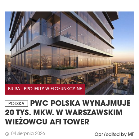
BIURA I PROJEKTY WIELOFUNKCYJNE
PWC POLSKA WYNAJMUJE
POLSKA
20 TYS. MKW. W WARSZAWSKIM
WIEŻOWCU AFI TOWER
04 sierpnia 2026
schedule
Opr./edited by MF