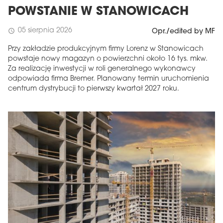
POWSTANIE W STANOWICACH
05 sierpnia 2026
schedule
Opr./edited by MF
Przy zakładzie produkcyjnym firmy Lorenz w Stanowicach
powstaje nowy magazyn o powierzchni około 16 tys. mkw.
Za realizację inwestycji w roli generalnego wykonawcy
odpowiada firma Bremer. Planowany termin uruchomienia
centrum dystrybucji to pierwszy kwartał 2027 roku.