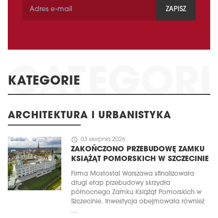
ZAPISZ
KATEGORIE
ARCHITEKTURA I URBANISTYKA
schedule
03 sierpnia 2026
ZAKOŃCZONO PRZEBUDOWĘ ZAMKU
KSIĄŻĄT POMORSKICH W SZCZECINIE
Firma Mostostal Warszawa sfinalizowała
drugi etap przebudowy skrzydła
północnego Zamku Książąt Pomorskich w
Szczecinie. Inwestycja obejmowała również
...