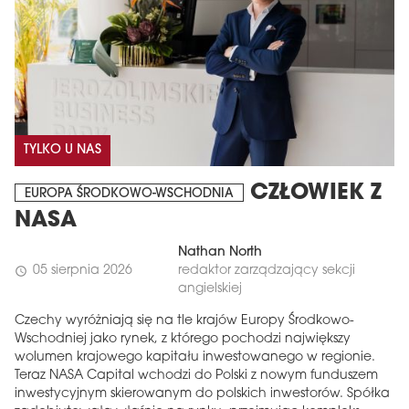
TYLKO U NAS
CZŁOWIEK Z
EUROPA ŚRODKOWO-WSCHODNIA
NASA
Nathan North
05 sierpnia 2026
redaktor zarządzający sekcji
schedule
angielskiej
Czechy wyróżniają się na tle krajów Europy Środkowo-
Wschodniej jako rynek, z którego pochodzi największy
wolumen krajowego kapitału inwestowanego w regionie.
Teraz NASA Capital wchodzi do Polski z nowym funduszem
inwestycyjnym skierowanym do polskich inwestorów. Spółka