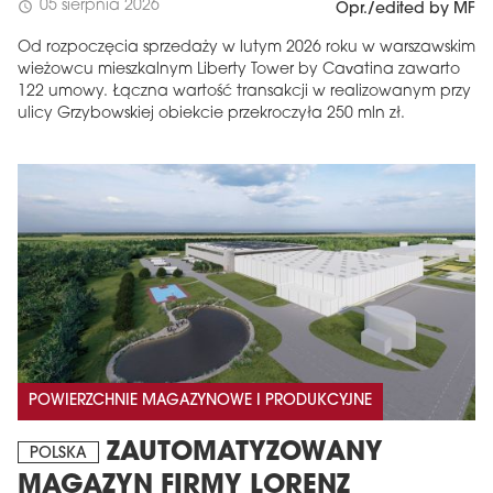
05 sierpnia 2026
schedule
Opr./edited by MF
Od rozpoczęcia sprzedaży w lutym 2026 roku w warszawskim
wieżowcu mieszkalnym Liberty Tower by Cavatina zawarto
122 umowy. Łączna wartość transakcji w realizowanym przy
ulicy Grzybowskiej obiekcie przekroczyła 250 mln zł.
POWIERZCHNIE MAGAZYNOWE I PRODUKCYJNE
ZAUTOMATYZOWANY
POLSKA
MAGAZYN FIRMY LORENZ