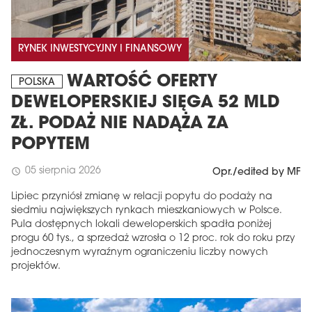
RYNEK INWESTYCYJNY I FINANSOWY
WARTOŚĆ OFERTY
POLSKA
DEWELOPERSKIEJ SIĘGA 52 MLD
ZŁ. PODAŻ NIE NADĄŻA ZA
POPYTEM
05 sierpnia 2026
schedule
Opr./edited by MF
Lipiec przyniósł zmianę w relacji popytu do podaży na
siedmiu największych rynkach mieszkaniowych w Polsce.
Pula dostępnych lokali deweloperskich spadła poniżej
progu 60 tys., a sprzedaż wzrosła o 12 proc. rok do roku przy
jednoczesnym wyraźnym ograniczeniu liczby nowych
projektów.