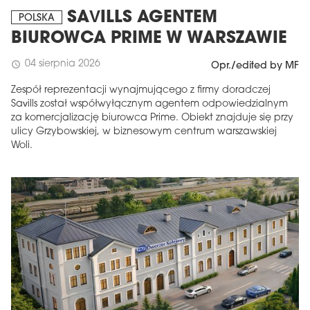
SAVILLS AGENTEM
POLSKA
BIUROWCA PRIME W WARSZAWIE
04 sierpnia 2026
schedule
Opr./edited by MF
Zespół reprezentacji wynajmującego z firmy doradczej
Savills został współwyłącznym agentem odpowiedzialnym
za komercjalizację biurowca Prime. Obiekt znajduje się przy
ulicy Grzybowskiej, w biznesowym centrum warszawskiej
Woli.