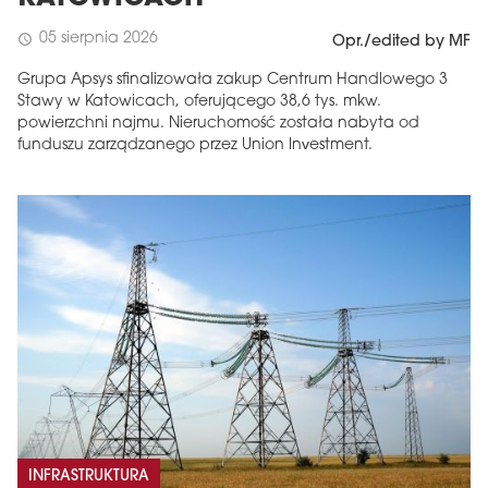
05 sierpnia 2026
schedule
Opr./edited by MF
Grupa Apsys sfinalizowała zakup Centrum Handlowego 3
Stawy w Katowicach, oferującego 38,6 tys. mkw.
powierzchni najmu. Nieruchomość została nabyta od
funduszu zarządzanego przez Union Investment.
INFRASTRUKTURA