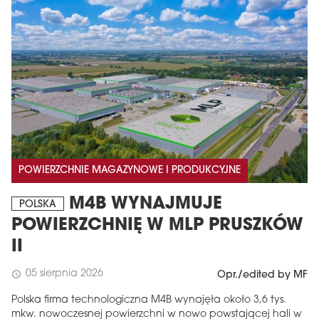
POWIERZCHNIE MAGAZYNOWE I PRODUKCYJNE
M4B WYNAJMUJE
POLSKA
POWIERZCHNIĘ W MLP PRUSZKÓW
II
05 sierpnia 2026
schedule
Opr./edited by MF
Polska firma technologiczna M4B wynajęła około 3,6 tys.
mkw. nowoczesnej powierzchni w nowo powstającej hali w