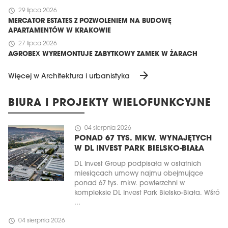
schedule
29 lipca 2026
MERCATOR ESTATES Z POZWOLENIEM NA BUDOWĘ
APARTAMENTÓW W KRAKOWIE
schedule
27 lipca 2026
AGROBEX WYREMONTUJE ZABYTKOWY ZAMEK W ŻARACH
arrow_forward
Więcej w Architektura i urbanistyka
BIURA I PROJEKTY WIELOFUNKCYJNE
schedule
04 sierpnia 2026
PONAD 67 TYS. MKW. WYNAJĘTYCH
W DL INVEST PARK BIELSKO-BIAŁA
DL Invest Group podpisała w ostatnich
miesiącach umowy najmu obejmujące
ponad 67 tys. mkw. powierzchni w
kompleksie DL Invest Park Bielsko-Biała. Wśró
...
schedule
04 sierpnia 2026