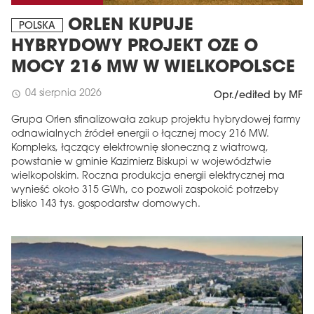
ORLEN KUPUJE
POLSKA
HYBRYDOWY PROJEKT OZE O
MOCY 216 MW W WIELKOPOLSCE
04 sierpnia 2026
schedule
Opr./edited by MF
Grupa Orlen sfinalizowała zakup projektu hybrydowej farmy
odnawialnych źródeł energii o łącznej mocy 216 MW.
Kompleks, łączący elektrownię słoneczną z wiatrową,
powstanie w gminie Kazimierz Biskupi w województwie
wielkopolskim. Roczna produkcja energii elektrycznej ma
wynieść około 315 GWh, co pozwoli zaspokoić potrzeby
blisko 143 tys. gospodarstw domowych.