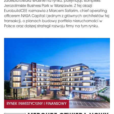
zadebiutowała właśnie na rynku, przejmując kompleks
Jerozolimskie Business Park w Warszawie. Z tej okazji
EurobuildCEE rozmawia z Marcem Safarim, chief operating
officerem NASA Capital i jednym z głównych architektów tej
transakcji, o planach budowy portfela nieruchomości w
Polsce oraz dalszej strategii rozwoju firmy na tym rynku.
RYNEK INWESTYCYJNY I FINANSOWY