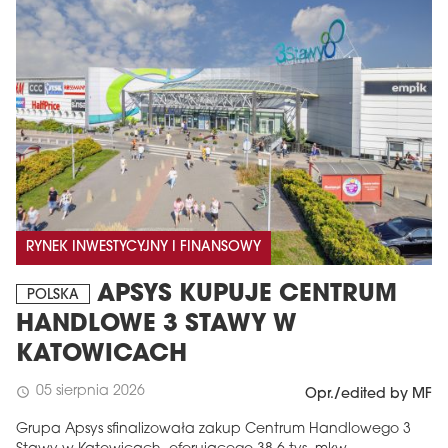
RYNEK INWESTYCYJNY I FINANSOWY
APSYS KUPUJE CENTRUM
POLSKA
HANDLOWE 3 STAWY W
KATOWICACH
05 sierpnia 2026
schedule
Opr./edited by MF
Grupa Apsys sfinalizowała zakup Centrum Handlowego 3