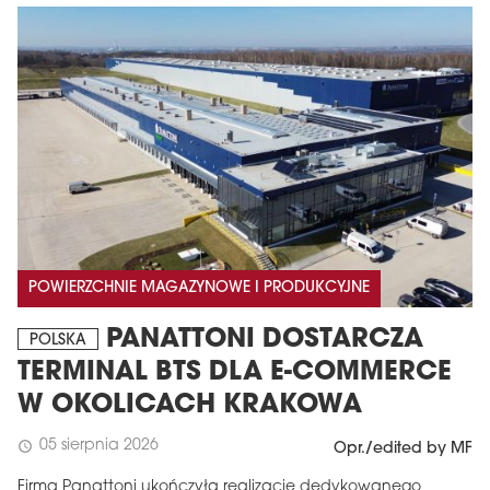
POWIERZCHNIE MAGAZYNOWE I PRODUKCYJNE
PANATTONI DOSTARCZA
POLSKA
TERMINAL BTS DLA E-COMMERCE
W OKOLICACH KRAKOWA
05 sierpnia 2026
schedule
Opr./edited by MF
Firma Panattoni ukończyła realizację dedykowanego