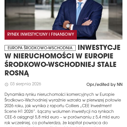
RYNEK INWESTYCYJNY I FINANSOWY
INWESTYCJE
EUROPA ŚRODKOWO-WSCHODNIA
W NIERUCHOMOŚCI W EUROPIE
ŚRODKOWO-WSCHODNIEJ STALE
ROSNĄ
03 sierpnia 2026
schedule
Opr./edited by NN
Dynamika rynku nieruchomości komercyjnych w Europie
Środkowo-Wschodniej wyraźnie wzrosła w pierwszej połowie
2026 roku, jak wynika z raportu Colliers „CEE Investment
Scene H1 2026”. Łączny wolumen inwestycji na rynkach
CEE-6 osiągnął 5,8 mld euro – w porównaniu z 5,4 mld euro
rok wcześniej, co potwierdza, że ​​kapitał powraca do