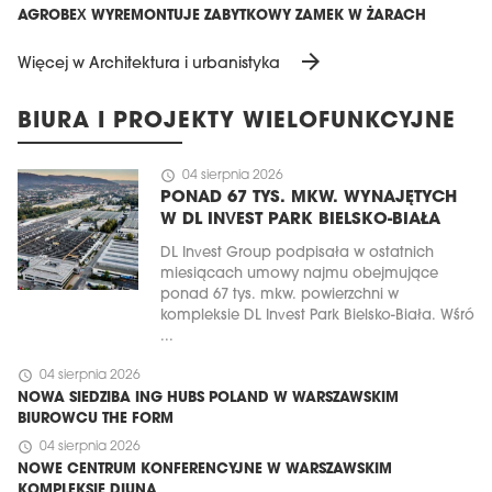
AGROBEX WYREMONTUJE ZABYTKOWY ZAMEK W ŻARACH
arrow_forward
Więcej w Architektura i urbanistyka
BIURA I PROJEKTY WIELOFUNKCYJNE
schedule
04 sierpnia 2026
PONAD 67 TYS. MKW. WYNAJĘTYCH
W DL INVEST PARK BIELSKO-BIAŁA
DL Invest Group podpisała w ostatnich
miesiącach umowy najmu obejmujące
ponad 67 tys. mkw. powierzchni w
kompleksie DL Invest Park Bielsko-Biała. Wśró
...
schedule
04 sierpnia 2026
NOWA SIEDZIBA ING HUBS POLAND W WARSZAWSKIM
BIUROWCU THE FORM
schedule
04 sierpnia 2026
NOWE CENTRUM KONFERENCYJNE W WARSZAWSKIM
KOMPLEKSIE DIUNA