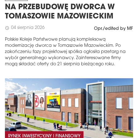
NA PRZEBUDOWĘ DWORCA W
TOMASZOWIE MAZOWIECKIM
04 sierpnia 2026
schedule
Opr./edited by MF
Polskie Koleje Państwowe planują kompleksową
modernizację dworca w Tomaszowie Mazowieckim. Po
zakończeniu fazy projektowej spółka ogłosiła przetarg na
wybór generalnego wykonawcy. Zainteresowane firmy
mogą składać oferty do 21 sierpnia bieżącego roku.
RYNEK INWESTYCYJNY I FINANSOWY