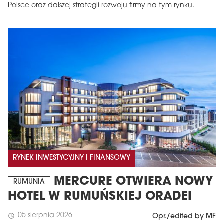
Polsce oraz dalszej strategii rozwoju firmy na tym rynku.
RYNEK INWESTYCYJNY I FINANSOWY
MERCURE OTWIERA NOWY
RUMUNIA
HOTEL W RUMUŃSKIEJ ORADEI
05 sierpnia 2026
schedule
Opr./edited by MF