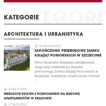
KATEGORIE
ARCHITEKTURA I URBANISTYKA
schedule
03 sierpnia 2026
ZAKOŃCZONO PRZEBUDOWĘ ZAMKU
KSIĄŻĄT POMORSKICH W SZCZECINIE
Firma Mostostal Warszawa sfinalizowała
drugi etap przebudowy skrzydła
północnego Zamku Książąt Pomorskich w
Szczecinie. Inwestycja obejmowała również
...
schedule
29 lipca 2026
MERCATOR ESTATES Z POZWOLENIEM NA BUDOWĘ
APARTAMENTÓW W KRAKOWIE
schedule
27 lipca 2026