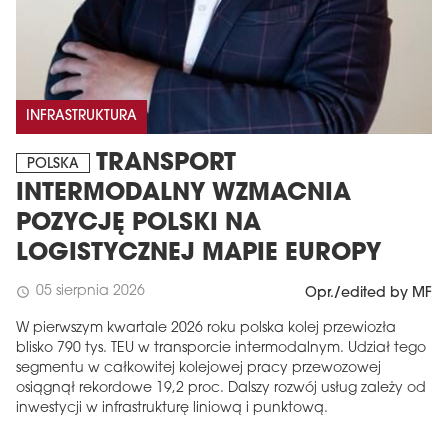
INFRASTRUKTURA
TRANSPORT
POLSKA
INTERMODALNY WZMACNIA
POZYCJĘ POLSKI NA
LOGISTYCZNEJ MAPIE EUROPY
05 sierpnia 2026
schedule
Opr./edited by MF
W pierwszym kwartale 2026 roku polska kolej przewiozła
blisko 790 tys. TEU w transporcie intermodalnym. Udział tego
segmentu w całkowitej kolejowej pracy przewozowej
osiągnął rekordowe 19,2 proc. Dalszy rozwój usług zależy od
inwestycji w infrastrukturę liniową i punktową.