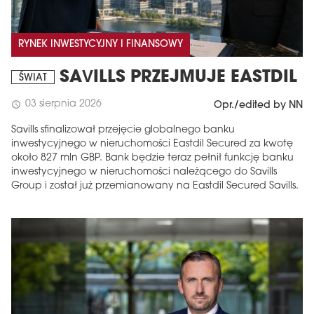
RYNEK INWESTYCYJNY I FINANSOWY
SAVILLS PRZEJMUJE EASTDIL
ŚWIAT
03 sierpnia 2026
schedule
Opr./edited by NN
Savills sfinalizował przejęcie globalnego banku
inwestycyjnego w nieruchomości Eastdil Secured za kwotę
około 827 mln GBP. Bank będzie teraz pełnił funkcję banku
inwestycyjnego w nieruchomości należącego do Savills
Group i został już przemianowany na Eastdil Secured Savills.