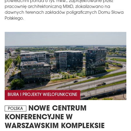
powierzchni ponad 6 tys. mkw., zaprojektowane przez
pracownię architektoniczną MIXD, zlokalizowano na
dawnych terenach zakładów poligraficznych Domu Słowa
Polskiego.
BIURA I PROJEKTY WIELOFUNKCYJNE
NOWE CENTRUM
POLSKA
KONFERENCYJNE W
WARSZAWSKIM KOMPLEKSIE