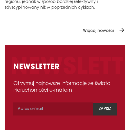
regionu, jednak w sposób bardziej selektywny i
zdyscyplinowany niż w poprzednich cyklach.
arrow_forward
Więcej nowości
NEWSLETTER
Otrzymuj najnowsze informacje ze świata
nieruchomości e-mailem
ZAPISZ