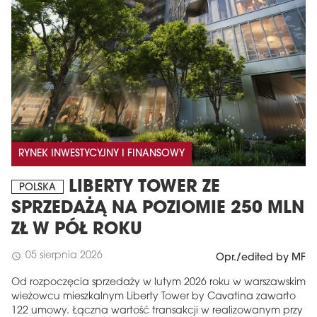
RYNEK INWESTYCYJNY I FINANSOWY
LIBERTY TOWER ZE
POLSKA
SPRZEDAŻĄ NA POZIOMIE 250 MLN
ZŁ W PÓŁ ROKU
05 sierpnia 2026
schedule
Opr./edited by MF
Od rozpoczęcia sprzedaży w lutym 2026 roku w warszawskim
wieżowcu mieszkalnym Liberty Tower by Cavatina zawarto
122 umowy. Łączna wartość transakcji w realizowanym przy