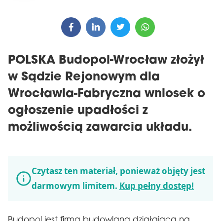
POLSKA Budopol-Wrocław złożył
w Sądzie Rejonowym dla
Wrocławia-Fabryczna wniosek o
ogłoszenie upadłości z
możliwością zawarcia układu.
Czytasz ten materiał, ponieważ objęty jest
darmowym limitem.
Kup pełny dostęp!
Budopol jest firmą budowlaną działającą na