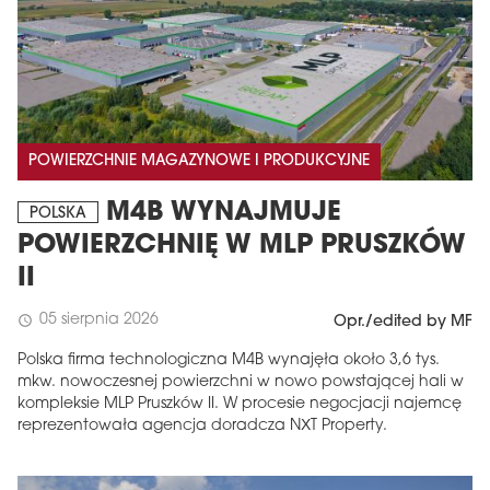
POWIERZCHNIE MAGAZYNOWE I PRODUKCYJNE
M4B WYNAJMUJE
POLSKA
POWIERZCHNIĘ W MLP PRUSZKÓW
II
05 sierpnia 2026
schedule
Opr./edited by MF
Polska firma technologiczna M4B wynajęła około 3,6 tys.
mkw. nowoczesnej powierzchni w nowo powstającej hali w
kompleksie MLP Pruszków II. W procesie negocjacji najemcę
reprezentowała agencja doradcza NXT Property.