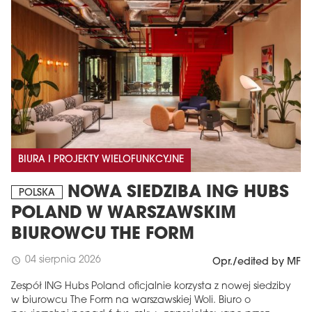
BIURA I PROJEKTY WIELOFUNKCYJNE
NOWA SIEDZIBA ING HUBS
POLSKA
POLAND W WARSZAWSKIM
BIUROWCU THE FORM
04 sierpnia 2026
schedule
Opr./edited by MF
Zespół ING Hubs Poland oficjalnie korzysta z nowej siedziby
w biurowcu The Form na warszawskiej Woli. Biuro o