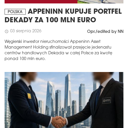
APPENINN KUPUJE PORTFEL
POLSKA
DEKADY ZA 100 MLN EURO
03 sierpnia 2026
schedule
Opr./edited by NN
Węgierski inwestor nieruchomości Appeninn Asset
Management Holding sfinalizował przejęcie jedenastu
centrów handlowych Dekada w całej Polsce za kwotę
ponad 100 mln euro.