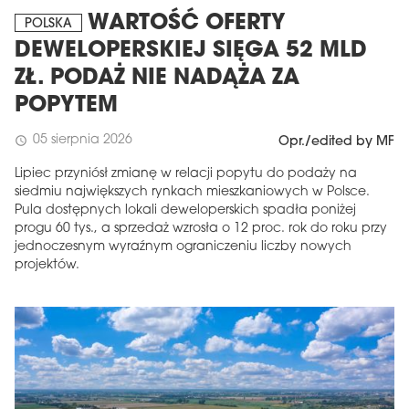
WARTOŚĆ OFERTY
POLSKA
DEWELOPERSKIEJ SIĘGA 52 MLD
ZŁ. PODAŻ NIE NADĄŻA ZA
POPYTEM
05 sierpnia 2026
schedule
Opr./edited by MF
Lipiec przyniósł zmianę w relacji popytu do podaży na
siedmiu największych rynkach mieszkaniowych w Polsce.
Pula dostępnych lokali deweloperskich spadła poniżej
progu 60 tys., a sprzedaż wzrosła o 12 proc. rok do roku przy
jednoczesnym wyraźnym ograniczeniu liczby nowych
projektów.