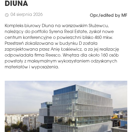
DIUNA
04 sierpnia 2026
schedule
Opr./edited by MF
Kompleks biurowy Diuna na warszawskim Służewcu,
należący do portfolio Syrena Real Estate, zyskał nowe
centrum konferencyjne o powierzchni blisko 460 mkw.
Przestrzeń zlokalizowana w budynku D została
zaprojektowana przez Anię Łoskiewicz, a za jej realizację
odpowiadała firma Reesco. Wnętrza dla około 160 osób
powstały z maksymalnym wykorzystaniem odzyskanych
materiałów i wyposażenia.