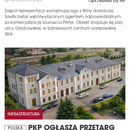
04 sierpnia 2026
schedule
Opr./edited by MF
Zespół reprezentacji wynajmującego z firmy doradczej
Savills został współwyłącznym agentem odpowiedzialnym
za komercjalizację biurowca Prime. Obiekt znajduje się przy
ulicy Grzybowskiej, w biznesowym centrum warszawskiej
Woli.
INFRASTRUKTURA
PKP OGŁASZA PRZETARG
POLSKA