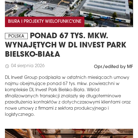
BIURA I PROJEKTY WIELOFUNKCYJNE
PONAD 67 TYS. MKW.
POLSKA
WYNAJĘTYCH W DL INVEST PARK
BIELSKO-BIAŁA
04 sierpnia 2026
schedule
Opr./edited by MF
DL Invest Group podpisała w ostatnich miesiącach umowy
najmu obejmujące ponad 67 tys. mkw. powierzchni w
kompleksie DL Invest Park Bielsko-Biała. Wśród
sfinalizowanych transakcji znalazły się długoterminowe
przedłużenia kontraktów z dotychczasowymi klientami oraz
nowe umowy z firmami z sektora produkcyjnego i
logistycznego.