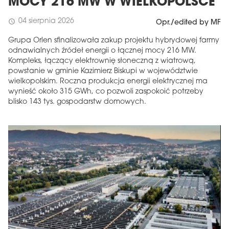
MOCY 216 MW W WIELKOPOLSCE
04 sierpnia 2026
schedule
Opr./edited by MF
Grupa Orlen sfinalizowała zakup projektu hybrydowej farmy
odnawialnych źródeł energii o łącznej mocy 216 MW.
Kompleks, łączący elektrownię słoneczną z wiatrową,
powstanie w gminie Kazimierz Biskupi w województwie
wielkopolskim. Roczna produkcja energii elektrycznej ma
wynieść około 315 GWh, co pozwoli zaspokoić potrzeby
blisko 143 tys. gospodarstw domowych.
MAGAZYN
Wydanie 6 (308)
CZERWIEC 2026
arrow_forward
Więcej w tym wydaniu
Zamów teraz!