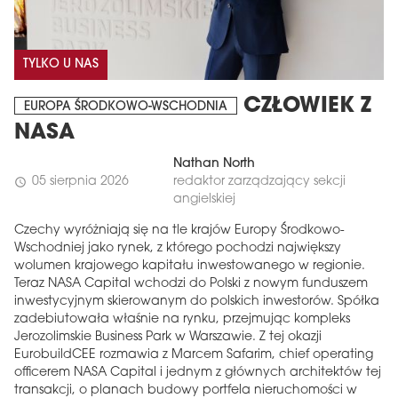
TYLKO U NAS
CZŁOWIEK Z
EUROPA ŚRODKOWO-WSCHODNIA
NASA
Nathan North
05 sierpnia 2026
redaktor zarządzający sekcji
schedule
angielskiej
Czechy wyróżniają się na tle krajów Europy Środkowo-
Wschodniej jako rynek, z którego pochodzi największy
wolumen krajowego kapitału inwestowanego w regionie.
Teraz NASA Capital wchodzi do Polski z nowym funduszem
inwestycyjnym skierowanym do polskich inwestorów. Spółka
zadebiutowała właśnie na rynku, przejmując kompleks
Jerozolimskie Business Park w Warszawie. Z tej okazji
EurobuildCEE rozmawia z Marcem Safarim, chief operating
officerem NASA Capital i jednym z głównych architektów tej
transakcji, o planach budowy portfela nieruchomości w