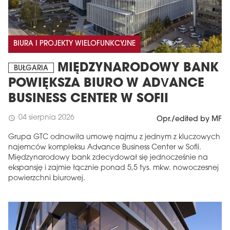
BIURA I PROJEKTY WIELOFUNKCYJNE
MIĘDZYNARODOWY BANK
BUŁGARIA
POWIĘKSZA BIURO W ADVANCE
BUSINESS CENTER W SOFII
04 sierpnia 2026
schedule
Opr./edited by MF
Grupa GTC odnowiła umowę najmu z jednym z kluczowych
najemców kompleksu Advance Business Center w Sofii.
Międzynarodowy bank zdecydował się jednocześnie na
ekspansję i zajmie łącznie ponad 5,5 tys. mkw. nowoczesnej
powierzchni biurowej.