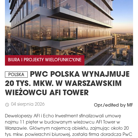
BIURA I PROJEKTY WIELOFUNKCYJNE
PWC POLSKA WYNAJMUJE
POLSKA
20 TYS. MKW. W WARSZAWSKIM
WIEŻOWCU AFI TOWER
04 sierpnia 2026
schedule
Opr./edited by MF
Deweloperzy AFI i Echo Investment sfinalizowali umowę
najmu 11 pięter w budowanym wieżowcu AFI Tower w
Warszawie. Głównym najemcą obiektu, zajmując około 20
tys. mkw. powierzchni biurowej, została firma doradcza PwC