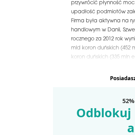
przywrócić płynność mocn
upadłość podmiotów zależ
Firma była aktywna na r
handlowym w Danii, Szwecji
rocznego za 2012 rok wyn
mld koron duńskich (452 
koron duńskich (335 mln 
Posiadas
52% 
Odblokuj 
a