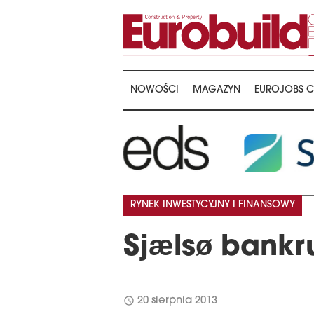
NOWOŚCI
MAGAZYN
EUROJOBS C
RYNEK INWESTYCYJNY I FINANSOWY
Sjælsø bankr
schedule
20 sierpnia 2013