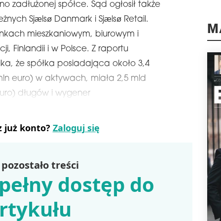
o zadłużonej spółce. Sąd ogłosił także
ZA 
nych Sjælsø Danmark i Sjælsø Retail.
Węgi
Asse
ynkach mieszkaniowym, biurowym i
M
prze
, Finlandii i w Polsce. Z raportu
Dek
mln 
ika, że spółka posiadająca około 3,4
schedule
0
mln euro) w aktywach, miała 2,5 mld
SAV
euro) długów i wygener
Savi
ban
East
z już konto?
Zaloguj się
Bank
inwe
nale
prze
pozostało treści
schedule
pełny dostęp do
0
IN
EU
rtykułu
STA