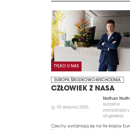
TYLKO U NAS
EUROPA ŚRODKOWO-WSCHODNIA
CZŁOWIEK Z NASA
Nathan North
redaktor
05 sierpnia 2026
schedule
zarządzający 
angielskiej
Czechy wyróżniają się na tle krajów Eu