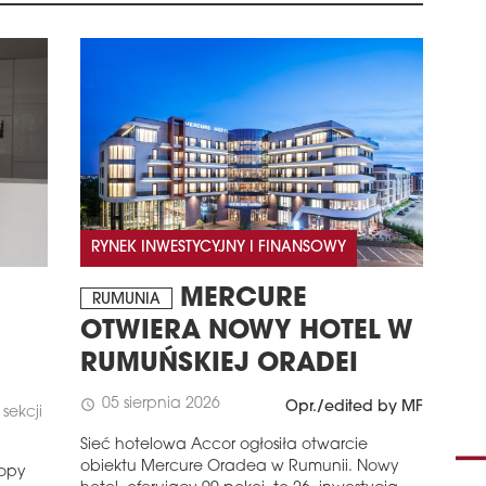
czyn
akty
zas
naj
osią
schedule
3
AK
REG
W pi
inwe
kome
RYNEK INWESTYCYJNY I FINANSOWY
Eur
osią
MERCURE
RUMUNIA
zna
osta
OTWIERA NOWY HOTEL W
zauf
RUMUŃSKIEJ ORADEI
ma j
inwe
05 sierpnia 2026
schedule
zaw
Opr./edited by MF
sekcji
przy
Sieć hotelowa Accor ogłosiła otwarcie
oto
obiektu Mercure Oradea w Rumunii. Nowy
ropy
schedule
3