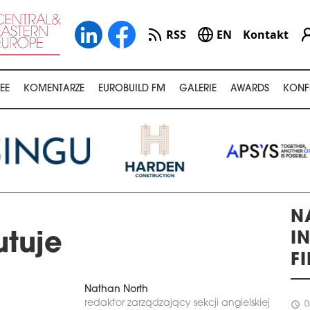
RSS
EN
Kontakt
EE
KOMENTARZE
EUROBUILD FM
GALERIE
AWARDS
KONF
N
I
utuje
F
Nathan North
redaktor zarządzający sekcji angielskiej
schedule
0