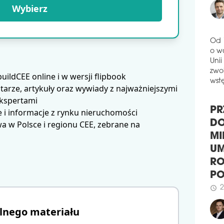
GA
Wybierz
Firm
han
Wars
Inwe
Od 
poro
o w
dals
Unii
ldCEE online i w wersji flipbook
bud
zwol
Wars
arze, artykuły oraz wywiady z najważniejszymi
wstę
ekspertami
schedule
3
 i informacje z rynku nieruchomości
WI
PR
 w Polsce i regionu CEE, zebrane na
I P
DO
Firm
MI
Olym
Tere
UM
pełn
RO
obi
P
dzia
zmie
2
schedule
właś
lnego materiału
prof