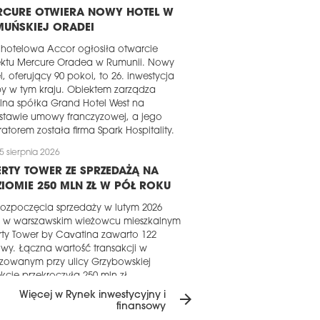
RCURE OTWIERA NOWY HOTEL W
MUŃSKIEJ ORADEI
 hotelowa Accor ogłosiła otwarcie
ektu Mercure Oradea w Rumunii. Nowy
l, oferujący 90 pokoi, to 26. inwestycja
y w tym kraju. Obiektem zarządza
lna spółka Grand Hotel West na
stawie umowy franczyzowej, a jego
atorem została firma Spark Hospitality.
5 sierpnia 2026
ERTY TOWER ZE SPRZEDAŻĄ NA
IOMIE 250 MLN ZŁ W PÓŁ ROKU
ozpoczęcia sprzedaży w lutym 2026
u w warszawskim wieżowcu mieszkalnym
rty Tower by Cavatina zawarto 122
y. Łączna wartość transakcji w
izowanym przy ulicy Grzybowskiej
kcie przekroczyła 250 mln zł.
Więcej w Rynek inwestycyjny i
arrow_forward
5 sierpnia 2026
finansowy
RTOŚĆ OFERTY DEWELOPERSKIEJ