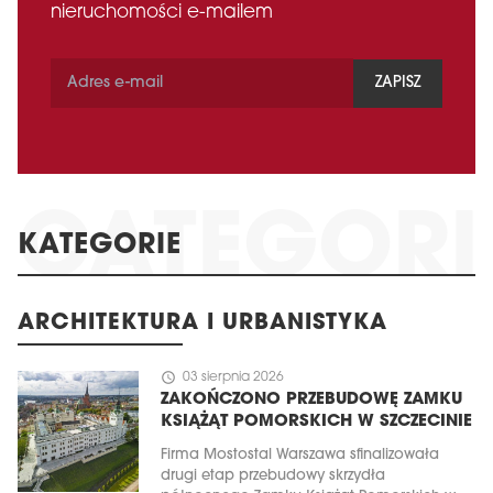
nieruchomości e-mailem
ZAPISZ
KATEGORIE
ARCHITEKTURA I URBANISTYKA
schedule
03 sierpnia 2026
ZAKOŃCZONO PRZEBUDOWĘ ZAMKU
KSIĄŻĄT POMORSKICH W SZCZECINIE
Firma Mostostal Warszawa sfinalizowała
drugi etap przebudowy skrzydła