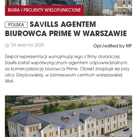
BIURA I PROJEKTY WIELOFUNKCYJNE
SAVILLS AGENTEM
POLSKA
BIUROWCA PRIME W WARSZAWIE
04 sierpnia 2026
schedule
Opr./edited by MF
Zespół reprezentacji wynajmującego z firmy doradczej
Savills został współwyłącznym agentem odpowiedzialnym
za komercjalizację biurowca Prime. Obiekt znajduje się przy
ulicy Grzybowskiej, w biznesowym centrum warszawskiej
Woli.