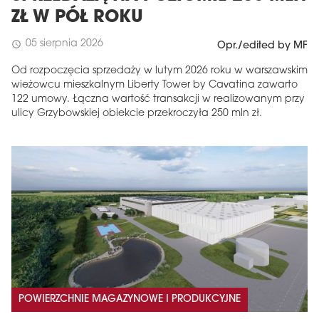
ZŁ W PÓŁ ROKU
05 sierpnia 2026
schedule
Opr./edited by MF
Od rozpoczęcia sprzedaży w lutym 2026 roku w warszawskim
wieżowcu mieszkalnym Liberty Tower by Cavatina zawarto
122 umowy. Łączna wartość transakcji w realizowanym przy
ulicy Grzybowskiej obiekcie przekroczyła 250 mln zł.
POWIERZCHNIE MAGAZYNOWE I PRODUKCYJNE