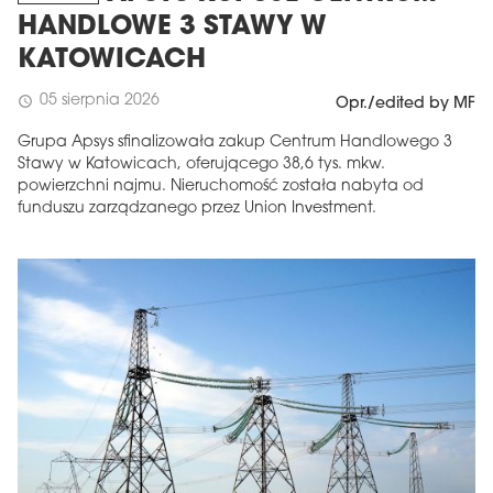
HANDLOWE 3 STAWY W
KATOWICACH
05 sierpnia 2026
schedule
Opr./edited by MF
Grupa Apsys sfinalizowała zakup Centrum Handlowego 3
Stawy w Katowicach, oferującego 38,6 tys. mkw.
powierzchni najmu. Nieruchomość została nabyta od
funduszu zarządzanego przez Union Investment.