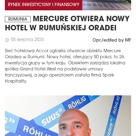
RYNEK INWESTYCYJNY I FINANSOWY
MERCURE OTWIERA NOWY
RUMUNIA
HOTEL W RUMUŃSKIEJ ORADEI
05 sierpnia 2026
schedule
Opr./edited by MF
Sieć hotelowa Accor ogłosiła otwarcie obiektu Mercure
Oradea w Rumunii. Nowy hotel, oferujący 90 pokoi, to 26.
inwestycja grupy w tym kraju. Obiektem zarządza lokalna
spółka Grand Hotel West na podstawie umowy
franczyzowej, a jego operatorem została firma Spark
Hospitality.