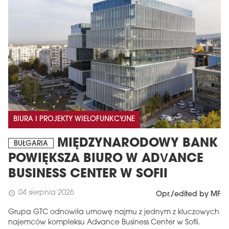
BIURA I PROJEKTY WIELOFUNKCYJNE
MIĘDZYNARODOWY BANK
BUŁGARIA
POWIĘKSZA BIURO W ADVANCE
BUSINESS CENTER W SOFII
04 sierpnia 2026
schedule
Opr./edited by MF
Grupa GTC odnowiła umowę najmu z jednym z kluczowych
najemców kompleksu Advance Business Center w Sofii.