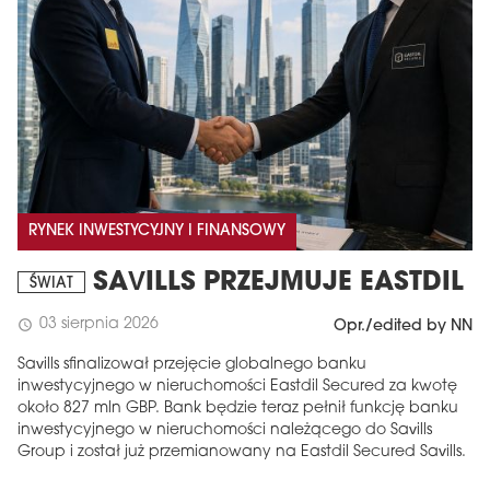
RYNEK INWESTYCYJNY I FINANSOWY
SAVILLS PRZEJMUJE EASTDIL
ŚWIAT
03 sierpnia 2026
schedule
Opr./edited by NN
Savills sfinalizował przejęcie globalnego banku
inwestycyjnego w nieruchomości Eastdil Secured za kwotę
około 827 mln GBP. Bank będzie teraz pełnił funkcję banku
inwestycyjnego w nieruchomości należącego do Savills
Group i został już przemianowany na Eastdil Secured Savills.