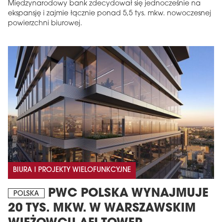
Międzynarodowy bank zdecydował się jednocześnie na
ekspansję i zajmie łącznie ponad 5,5 tys. mkw. nowoczesnej
powierzchni biurowej.
BIURA I PROJEKTY WIELOFUNKCYJNE
PWC POLSKA WYNAJMUJE
POLSKA
20 TYS. MKW. W WARSZAWSKIM