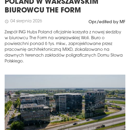
POLAND W WARSZAWSKIM
BIUROWCU THE FORM
04 sierpnia 2026
schedule
Opr./edited by MF
Zespół ING Hubs Poland oficjalnie korzysta z nowej siedziby
w biurowcu The Form na warszawskiej Woli. Biuro o
powierzchni ponad 6 tys. mkw., zaprojektowane przez
pracownię architektoniczną MIXD, zlokalizowano na
dawnych terenach zakładów poligraficznych Domu Słowa
Polskiego.