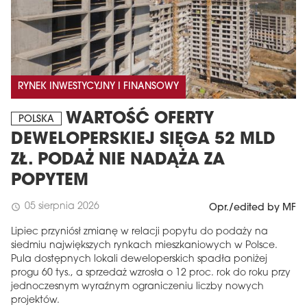
RYNEK INWESTYCYJNY I FINANSOWY
WARTOŚĆ OFERTY
POLSKA
DEWELOPERSKIEJ SIĘGA 52 MLD
ZŁ. PODAŻ NIE NADĄŻA ZA
POPYTEM
05 sierpnia 2026
schedule
Opr./edited by MF
Lipiec przyniósł zmianę w relacji popytu do podaży na
siedmiu największych rynkach mieszkaniowych w Polsce.
Pula dostępnych lokali deweloperskich spadła poniżej
progu 60 tys., a sprzedaż wzrosła o 12 proc. rok do roku przy
jednoczesnym wyraźnym ograniczeniu liczby nowych
projektów.