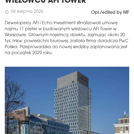
WIEŻOWCU AFI TOWER
04 sierpnia 2026
schedule
Opr./edited by MF
Deweloperzy AFI i Echo Investment sfinalizowali umowę
najmu 11 pięter w budowanym wieżowcu AFI Tower w
Warszawie. Głównym najemcą obiektu, zajmując około 20
tys. mkw. powierzchni biurowej, została firma doradcza PwC
Polska. Przeprowadzka do nowej siedziby zaplanowana jest
na początek 2029 roku.