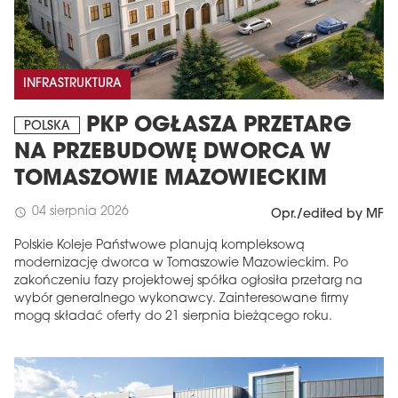
INFRASTRUKTURA
PKP OGŁASZA PRZETARG
POLSKA
NA PRZEBUDOWĘ DWORCA W
TOMASZOWIE MAZOWIECKIM
04 sierpnia 2026
schedule
Opr./edited by MF
Polskie Koleje Państwowe planują kompleksową
modernizację dworca w Tomaszowie Mazowieckim. Po
zakończeniu fazy projektowej spółka ogłosiła przetarg na
wybór generalnego wykonawcy. Zainteresowane firmy
mogą składać oferty do 21 sierpnia bieżącego roku.