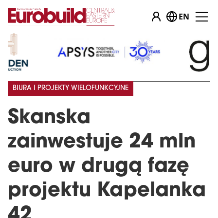
EN
BIURA I PROJEKTY WIELOFUNKCYJNE
Skanska
zainwestuje 24 mln
euro w drugą fazę
projektu Kapelanka
42