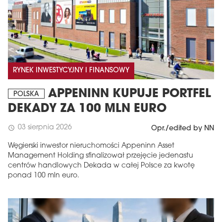
RYNEK INWESTYCYJNY I FINANSOWY
APPENINN KUPUJE PORTFEL
POLSKA
DEKADY ZA 100 MLN EURO
03 sierpnia 2026
schedule
Opr./edited by NN
Węgierski inwestor nieruchomości Appeninn Asset
Management Holding sfinalizował przejęcie jedenastu
centrów handlowych Dekada w całej Polsce za kwotę
ponad 100 mln euro.