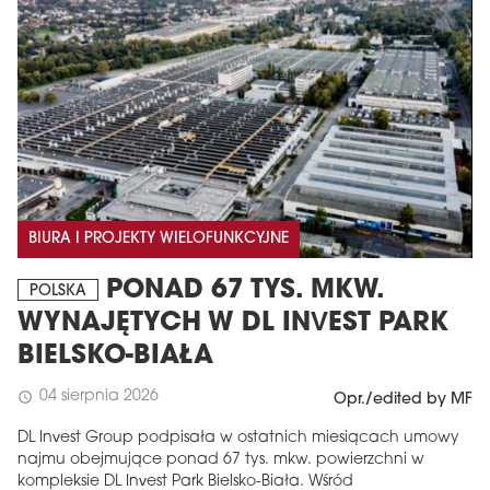
BIURA I PROJEKTY WIELOFUNKCYJNE
PONAD 67 TYS. MKW.
POLSKA
WYNAJĘTYCH W DL INVEST PARK
BIELSKO-BIAŁA
04 sierpnia 2026
schedule
Opr./edited by MF
DL Invest Group podpisała w ostatnich miesiącach umowy
najmu obejmujące ponad 67 tys. mkw. powierzchni w
kompleksie DL Invest Park Bielsko-Biała. Wśród