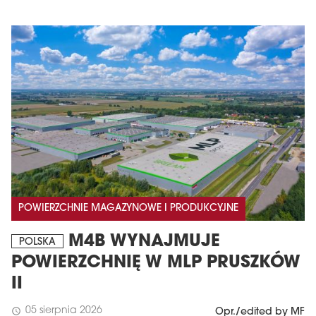
POWIERZCHNIE MAGAZYNOWE I PRODUKCYJNE
M4B WYNAJMUJE
POLSKA
POWIERZCHNIĘ W MLP PRUSZKÓW
II
05 sierpnia 2026
schedule
Opr./edited by MF