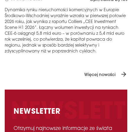
Dynamika rynku nieruchomości komercyjnych w Europie
Środkowo-Wschodniej wyraźnie wzrosła w pierwszej połowie
2026 roku, jak wynika z raportu Colliers „CEE Investment
Scene H1 2026”. Łączny wolumen inwestycji na rynkach
CEE-6 osiągnął 5,8 mld euro – w porównaniu z 5,4 mld euro
rok wcześniej, co potwierdza, że ​​kapitał powraca do
regionu, jednak w sposób bardziej selektywny i
zdyscyplinowany niż w poprzednich cyklach.
arrow_forward
Więcej nowości
NEWSLETTER
Otrzymuj najnowsze informacje ze świata