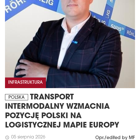
INFRASTRUKTURA
TRANSPORT
POLSKA
INTERMODALNY WZMACNIA
POZYCJĘ POLSKI NA
LOGISTYCZNEJ MAPIE EUROPY
05 sierpnia 2026
schedule
Opr./edited by MF