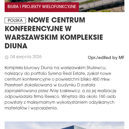
BIURA I PROJEKTY WIELOFUNKCYJNE
NOWE CENTRUM
POLSKA
KONFERENCYJNE W
WARSZAWSKIM KOMPLEKSIE
DIUNA
04 sierpnia 2026
schedule
Opr./edited by MF
Kompleks biurowy Diuna na warszawskim Służewcu,
należący do portfolio Syrena Real Estate, zyskał nowe
centrum konferencyjne o powierzchni blisko 460 mkw.
Przestrzeń zlokalizowana w budynku D została
zaprojektowana przez Anię Łoskiewicz, a za jej realizację
odpowiadała firma Reesco. Wnętrza dla około 160 osób
powstały z maksymalnym wykorzystaniem odzyskanych
materiałów i wyposażenia.