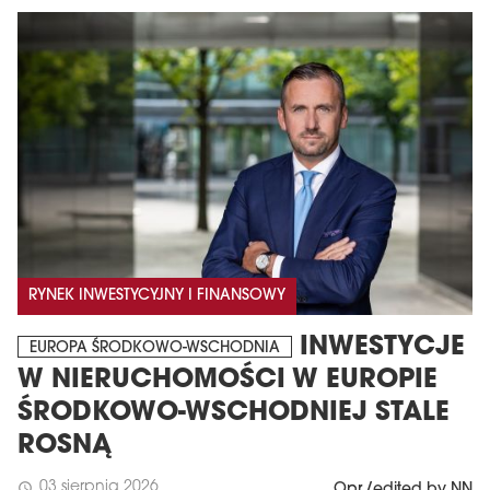
RYNEK INWESTYCYJNY I FINANSOWY
INWESTYCJE
EUROPA ŚRODKOWO-WSCHODNIA
W NIERUCHOMOŚCI W EUROPIE
ŚRODKOWO-WSCHODNIEJ STALE
ROSNĄ
03 sierpnia 2026
schedule
Opr./edited by NN