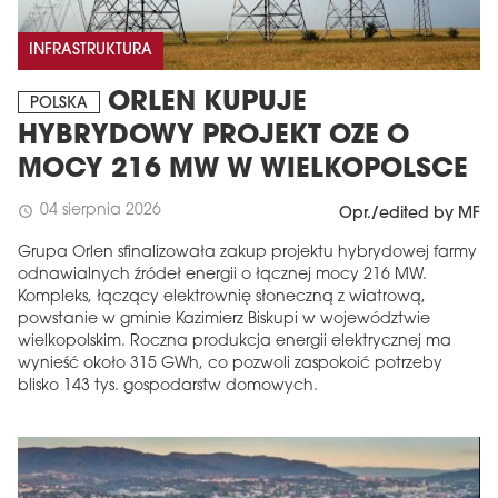
INFRASTRUKTURA
ORLEN KUPUJE
POLSKA
HYBRYDOWY PROJEKT OZE O
MOCY 216 MW W WIELKOPOLSCE
04 sierpnia 2026
schedule
Opr./edited by MF
Grupa Orlen sfinalizowała zakup projektu hybrydowej farmy
odnawialnych źródeł energii o łącznej mocy 216 MW.
Kompleks, łączący elektrownię słoneczną z wiatrową,
powstanie w gminie Kazimierz Biskupi w województwie
wielkopolskim. Roczna produkcja energii elektrycznej ma
wynieść około 315 GWh, co pozwoli zaspokoić potrzeby
blisko 143 tys. gospodarstw domowych.