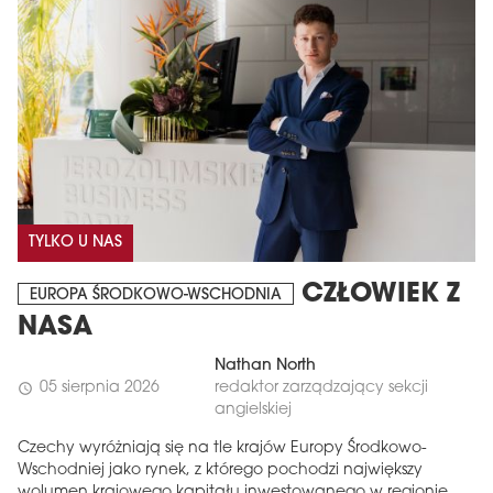
TYLKO U NAS
CZŁOWIEK Z
EUROPA ŚRODKOWO-WSCHODNIA
NASA
Nathan North
05 sierpnia 2026
redaktor zarządzający sekcji
schedule
angielskiej
Czechy wyróżniają się na tle krajów Europy Środkowo-
Wschodniej jako rynek, z którego pochodzi największy
wolumen krajowego kapitału inwestowanego w regionie.