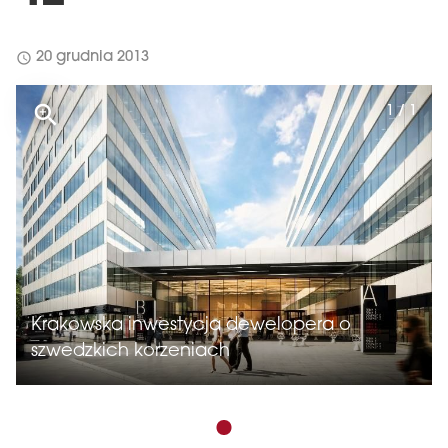
schedule
20 grudnia 2013
1 / 1
Krakowska inwestycja dewelopera o
szwedzkich korzeniach