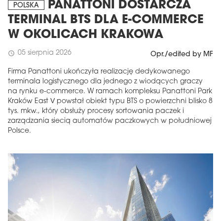
PANATTONI DOSTARCZA
POLSKA
TERMINAL BTS DLA E-COMMERCE
W OKOLICACH KRAKOWA
05 sierpnia 2026
schedule
Opr./edited by MF
Firma Panattoni ukończyła realizację dedykowanego
terminala logistycznego dla jednego z wiodących graczy
na rynku e-commerce. W ramach kompleksu Panattoni Park
Kraków East V powstał obiekt typu BTS o powierzchni blisko 8
tys. mkw., który obsłuży procesy sortowania paczek i
zarządzania siecią automatów paczkowych w południowej
Polsce.