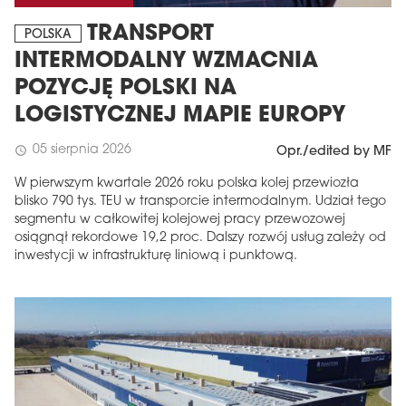
TRANSPORT
POLSKA
INTERMODALNY WZMACNIA
POZYCJĘ POLSKI NA
LOGISTYCZNEJ MAPIE EUROPY
05 sierpnia 2026
schedule
Opr./edited by MF
W pierwszym kwartale 2026 roku polska kolej przewiozła
blisko 790 tys. TEU w transporcie intermodalnym. Udział tego
segmentu w całkowitej kolejowej pracy przewozowej
osiągnął rekordowe 19,2 proc. Dalszy rozwój usług zależy od
inwestycji w infrastrukturę liniową i punktową.