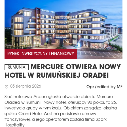
RYNEK INWESTYCYJNY I FINANSOWY
MERCURE OTWIERA NOWY
RUMUNIA
HOTEL W RUMUŃSKIEJ ORADEI
05 sierpnia 2026
schedule
Opr./edited by MF
Sieć hotelowa Accor ogłosiła otwarcie obiektu Mercure
Oradea w Rumunii. Nowy hotel, oferujący 90 pokoi, to 26.
inwestycja grupy w tym kraju. Obiektem zarządza lokalna
spółka Grand Hotel West na podstawie umowy
franczyzowej, a jego operatorem została firma Spark
Hospitality.