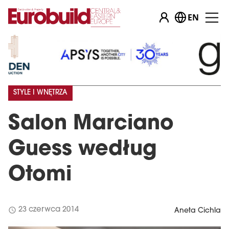
EN
STYLE I WNĘTRZA
Salon Marciano
Guess według
Otomi
schedule
23 czerwca 2014
Aneta Cichla