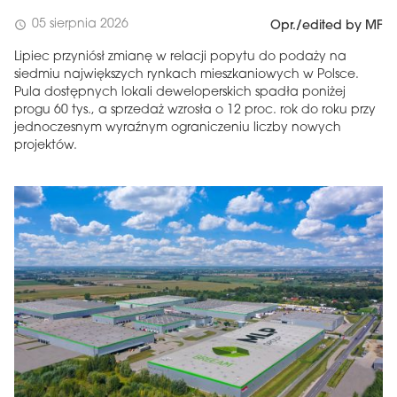
05 sierpnia 2026
schedule
Opr./edited by MF
Lipiec przyniósł zmianę w relacji popytu do podaży na
siedmiu największych rynkach mieszkaniowych w Polsce.
Pula dostępnych lokali deweloperskich spadła poniżej
progu 60 tys., a sprzedaż wzrosła o 12 proc. rok do roku przy
jednoczesnym wyraźnym ograniczeniu liczby nowych
projektów.