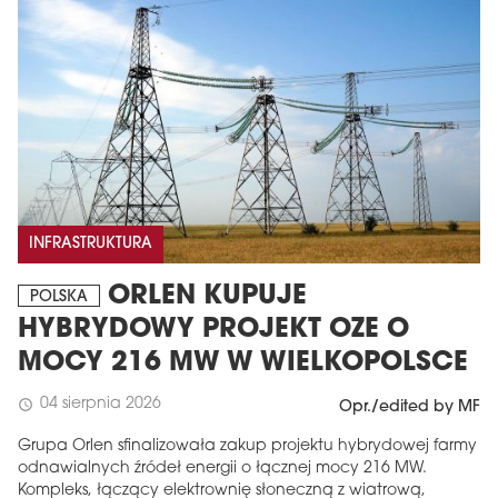
INFRASTRUKTURA
ORLEN KUPUJE
POLSKA
HYBRYDOWY PROJEKT OZE O
MOCY 216 MW W WIELKOPOLSCE
04 sierpnia 2026
schedule
Opr./edited by MF
Grupa Orlen sfinalizowała zakup projektu hybrydowej farmy
odnawialnych źródeł energii o łącznej mocy 216 MW.
Kompleks, łączący elektrownię słoneczną z wiatrową,