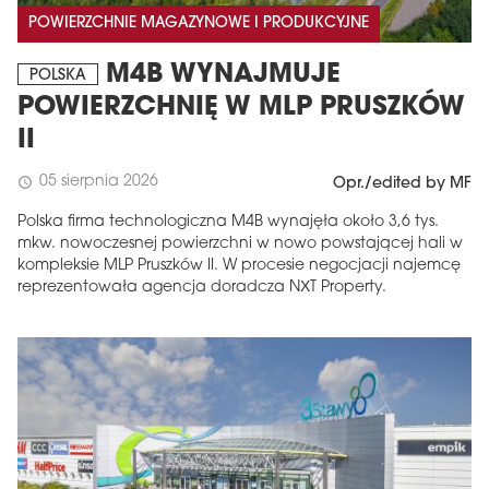
POWIERZCHNIE MAGAZYNOWE I PRODUKCYJNE
M4B WYNAJMUJE
POLSKA
POWIERZCHNIĘ W MLP PRUSZKÓW
II
05 sierpnia 2026
schedule
Opr./edited by MF
Polska firma technologiczna M4B wynajęła około 3,6 tys.
mkw. nowoczesnej powierzchni w nowo powstającej hali w
kompleksie MLP Pruszków II. W procesie negocjacji najemcę
reprezentowała agencja doradcza NXT Property.