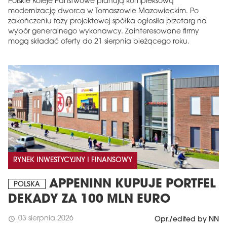
Polskie Koleje Państwowe planują kompleksową
modernizację dworca w Tomaszowie Mazowieckim. Po
zakończeniu fazy projektowej spółka ogłosiła przetarg na
wybór generalnego wykonawcy. Zainteresowane firmy
mogą składać oferty do 21 sierpnia bieżącego roku.
RYNEK INWESTYCYJNY I FINANSOWY
APPENINN KUPUJE PORTFEL
POLSKA
DEKADY ZA 100 MLN EURO
03 sierpnia 2026
schedule
Opr./edited by NN