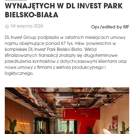
WYNAJĘTYCH W DL INVEST PARK
BIELSKO-BIAŁA
04 sierpnia 2026
schedule
Opr./edited by MF
DL Invest Group podpisała w ostatnich miesiącach umowy
najmu obejmujące ponad 67 tys. mkw. powierzchni w
kompleksie DL Invest Park Bielsko-Biała. Wśród
sfinalizowanych transakcji znalazły się długoterminowe
przedłużenia kontraktów z dotychczasowymi klientami oraz
nowe umowy z firmami z sektora produkcyjnego i
logistycznego.