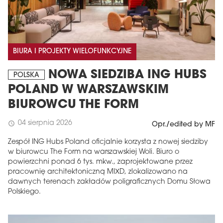
BIURA I PROJEKTY WIELOFUNKCYJNE
NOWA SIEDZIBA ING HUBS
POLSKA
POLAND W WARSZAWSKIM
BIUROWCU THE FORM
04 sierpnia 2026
schedule
Opr./edited by MF
Zespół ING Hubs Poland oficjalnie korzysta z nowej siedziby
w biurowcu The Form na warszawskiej Woli. Biuro o
powierzchni ponad 6 tys. mkw., zaprojektowane przez
pracownię architektoniczną MIXD, zlokalizowano na
dawnych terenach zakładów poligraficznych Domu Słowa
Polskiego.