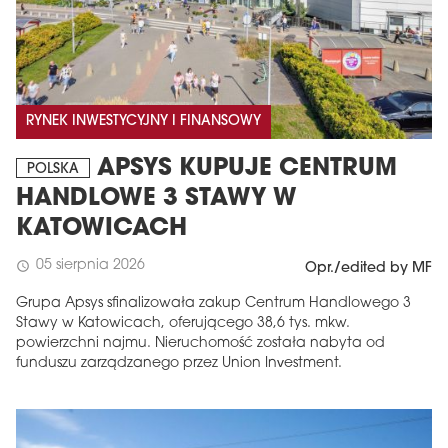
RYNEK INWESTYCYJNY I FINANSOWY
APSYS KUPUJE CENTRUM
POLSKA
HANDLOWE 3 STAWY W
KATOWICACH
05 sierpnia 2026
schedule
Opr./edited by MF
Grupa Apsys sfinalizowała zakup Centrum Handlowego 3
Stawy w Katowicach, oferującego 38,6 tys. mkw.
powierzchni najmu. Nieruchomość została nabyta od
funduszu zarządzanego przez Union Investment.