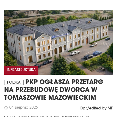
INFRASTRUKTURA
PKP OGŁASZA PRZETARG
POLSKA
NA PRZEBUDOWĘ DWORCA W
TOMASZOWIE MAZOWIECKIM
04 sierpnia 2026
schedule
Opr./edited by MF