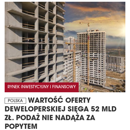
MAGAZYN
Wydanie 6 (308)
RYNEK INWESTYCYJNY I FINANSOWY
CZERWIEC 2026
arrow_forward
Więcej w tym wydaniu
WARTOŚĆ OFERTY
POLSKA
Zamów teraz!
DEWELOPERSKIEJ SIĘGA 52 MLD
ZŁ. PODAŻ NIE NADĄŻA ZA
POPYTEM