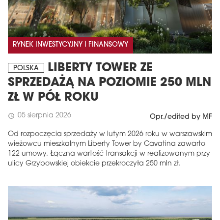
RYNEK INWESTYCYJNY I FINANSOWY
LIBERTY TOWER ZE
POLSKA
SPRZEDAŻĄ NA POZIOMIE 250 MLN
ZŁ W PÓŁ ROKU
05 sierpnia 2026
schedule
Opr./edited by MF
Od rozpoczęcia sprzedaży w lutym 2026 roku w warszawskim
wieżowcu mieszkalnym Liberty Tower by Cavatina zawarto
122 umowy. Łączna wartość transakcji w realizowanym przy
ulicy Grzybowskiej obiekcie przekroczyła 250 mln zł.