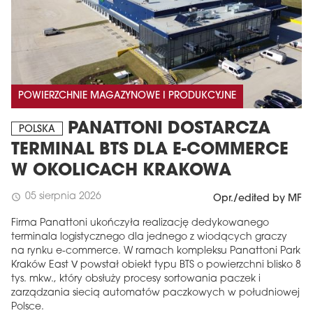
POWIERZCHNIE MAGAZYNOWE I PRODUKCYJNE
PANATTONI DOSTARCZA
POLSKA
TERMINAL BTS DLA E-COMMERCE
W OKOLICACH KRAKOWA
05 sierpnia 2026
schedule
Opr./edited by MF
Firma Panattoni ukończyła realizację dedykowanego
terminala logistycznego dla jednego z wiodących graczy
na rynku e-commerce. W ramach kompleksu Panattoni Park
Kraków East V powstał obiekt typu BTS o powierzchni blisko 8
tys. mkw., który obsłuży procesy sortowania paczek i
zarządzania siecią automatów paczkowych w południowej
Polsce.