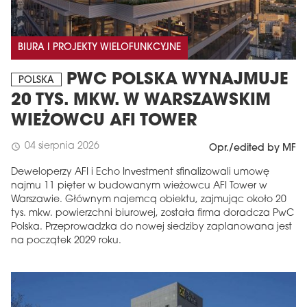
BIURA I PROJEKTY WIELOFUNKCYJNE
PWC POLSKA WYNAJMUJE
POLSKA
20 TYS. MKW. W WARSZAWSKIM
WIEŻOWCU AFI TOWER
04 sierpnia 2026
schedule
Opr./edited by MF
Deweloperzy AFI i Echo Investment sfinalizowali umowę
najmu 11 pięter w budowanym wieżowcu AFI Tower w
Warszawie. Głównym najemcą obiektu, zajmując około 20
tys. mkw. powierzchni biurowej, została firma doradcza PwC
Polska. Przeprowadzka do nowej siedziby zaplanowana jest
na początek 2029 roku.