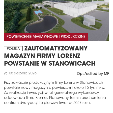
POWIERZCHNIE MAGAZYNOWE I PRODUKCYJNE
ZAUTOMATYZOWANY
POLSKA
MAGAZYN FIRMY LORENZ
POWSTANIE W STANOWICACH
05 sierpnia 2026
schedule
Opr./edited by MF
Przy zakładzie produkcyjnym firmy Lorenz w Stanowicach
powstaje nowy magazyn o powierzchni około 16 tys. mkw.
Za realizację inwestycji w roli generalnego wykonawcy
odpowiada firma Bremer. Planowany termin uruchomienia
centrum dystrybucji to pierwszy kwartał 2027 roku.