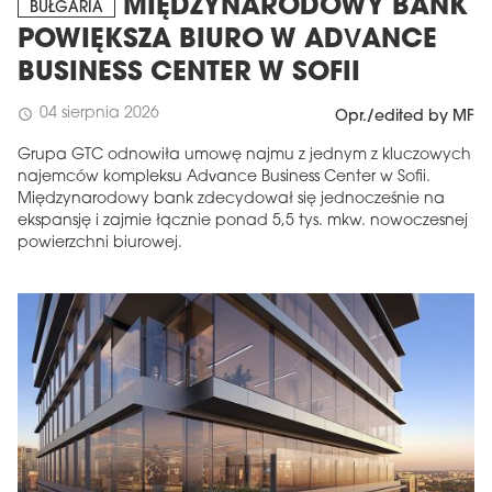
MIĘDZYNARODOWY BANK
BUŁGARIA
POWIĘKSZA BIURO W ADVANCE
BUSINESS CENTER W SOFII
04 sierpnia 2026
schedule
Opr./edited by MF
Grupa GTC odnowiła umowę najmu z jednym z kluczowych
najemców kompleksu Advance Business Center w Sofii.
Międzynarodowy bank zdecydował się jednocześnie na
ekspansję i zajmie łącznie ponad 5,5 tys. mkw. nowoczesnej
powierzchni biurowej.