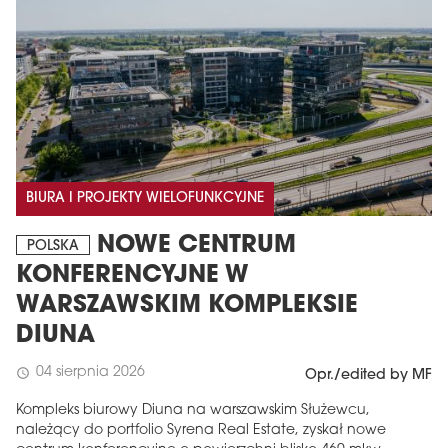
BIURA I PROJEKTY WIELOFUNKCYJNE
NOWE CENTRUM
POLSKA
KONFERENCYJNE W
WARSZAWSKIM KOMPLEKSIE
DIUNA
04 sierpnia 2026
schedule
Opr./edited by MF
Kompleks biurowy Diuna na warszawskim Służewcu,
należący do portfolio Syrena Real Estate, zyskał nowe