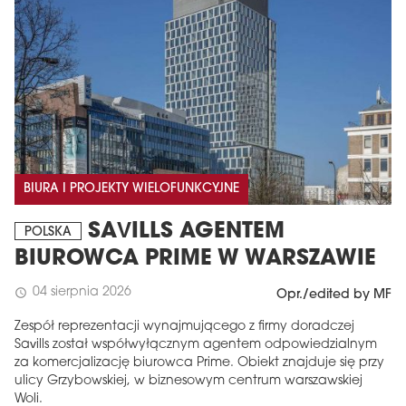
BIURA I PROJEKTY WIELOFUNKCYJNE
SAVILLS AGENTEM
POLSKA
BIUROWCA PRIME W WARSZAWIE
04 sierpnia 2026
schedule
Opr./edited by MF
Zespół reprezentacji wynajmującego z firmy doradczej
Savills został współwyłącznym agentem odpowiedzialnym
za komercjalizację biurowca Prime. Obiekt znajduje się przy
ulicy Grzybowskiej, w biznesowym centrum warszawskiej
Woli.