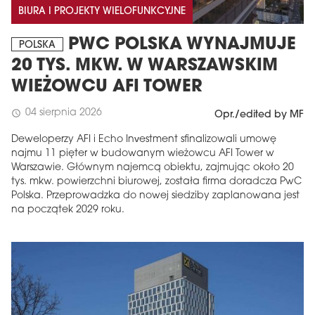
BIURA I PROJEKTY WIELOFUNKCYJNE
PWC POLSKA WYNAJMUJE
POLSKA
20 TYS. MKW. W WARSZAWSKIM
WIEŻOWCU AFI TOWER
04 sierpnia 2026
schedule
Opr./edited by MF
Deweloperzy AFI i Echo Investment sfinalizowali umowę
najmu 11 pięter w budowanym wieżowcu AFI Tower w
Warszawie. Głównym najemcą obiektu, zajmując około 20
tys. mkw. powierzchni biurowej, została firma doradcza PwC
Polska. Przeprowadzka do nowej siedziby zaplanowana jest
na początek 2029 roku.