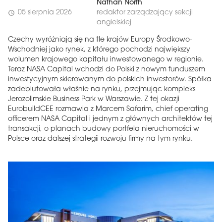
Nathan North
05 sierpnia 2026
redaktor zarządzający sekcji
schedule
angielskiej
Czechy wyróżniają się na tle krajów Europy Środkowo-
Wschodniej jako rynek, z którego pochodzi największy
wolumen krajowego kapitału inwestowanego w regionie.
Teraz NASA Capital wchodzi do Polski z nowym funduszem
inwestycyjnym skierowanym do polskich inwestorów. Spółka
zadebiutowała właśnie na rynku, przejmując kompleks
Jerozolimskie Business Park w Warszawie. Z tej okazji
EurobuildCEE rozmawia z Marcem Safarim, chief operating
officerem NASA Capital i jednym z głównych architektów tej
transakcji, o planach budowy portfela nieruchomości w
Polsce oraz dalszej strategii rozwoju firmy na tym rynku.