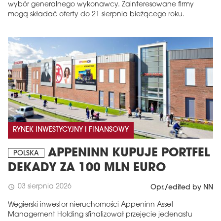
wybór generalnego wykonawcy. Zainteresowane firmy
mogą składać oferty do 21 sierpnia bieżącego roku.
RYNEK INWESTYCYJNY I FINANSOWY
APPENINN KUPUJE PORTFEL
POLSKA
DEKADY ZA 100 MLN EURO
03 sierpnia 2026
schedule
Opr./edited by NN
Węgierski inwestor nieruchomości Appeninn Asset
Management Holding sfinalizował przejęcie jedenastu