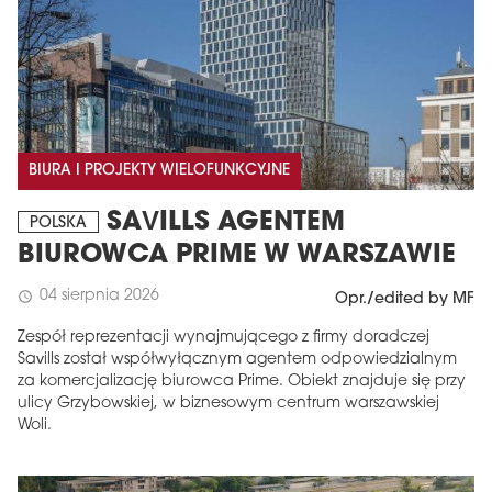
BIURA I PROJEKTY WIELOFUNKCYJNE
SAVILLS AGENTEM
POLSKA
BIUROWCA PRIME W WARSZAWIE
04 sierpnia 2026
schedule
Opr./edited by MF
Zespół reprezentacji wynajmującego z firmy doradczej
Savills został współwyłącznym agentem odpowiedzialnym
za komercjalizację biurowca Prime. Obiekt znajduje się przy
ulicy Grzybowskiej, w biznesowym centrum warszawskiej
Woli.