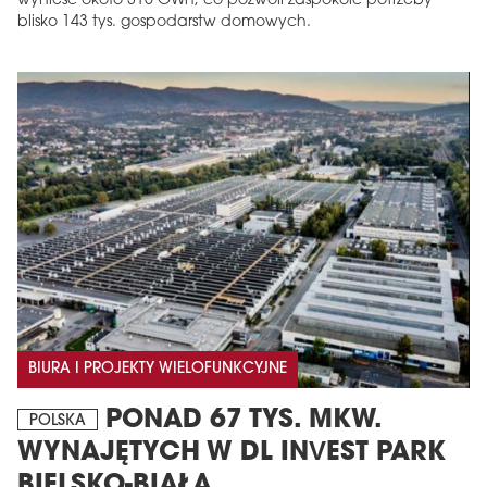
wynieść około 315 GWh, co pozwoli zaspokoić potrzeby
blisko 143 tys. gospodarstw domowych.
BIURA I PROJEKTY WIELOFUNKCYJNE
PONAD 67 TYS. MKW.
POLSKA
WYNAJĘTYCH W DL INVEST PARK
BIELSKO-BIAŁA