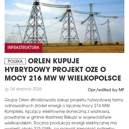
INFRASTRUKTURA
ORLEN KUPUJE
POLSKA
HYBRYDOWY PROJEKT OZE O
MOCY 216 MW W WIELKOPOLSCE
04 sierpnia 2026
schedule
Opr./edited by MF
Grupa Orlen sfinalizowała zakup projektu hybrydowej farmy
odnawialnych źródeł energii o łącznej mocy 216 MW.
Kompleks, łączący elektrownię słoneczną z wiatrową,
powstanie w gminie Kazimierz Biskupi w województwie
wielkopolskim. Roczna produkcja energii elektrycznej ma