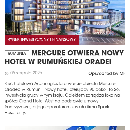
RYNEK INWESTYCYJNY I FINANSOWY
MERCURE OTWIERA NOWY
RUMUNIA
HOTEL W RUMUŃSKIEJ ORADEI
05 sierpnia 2026
schedule
Opr./edited by MF
Sieć hotelowa Accor ogłosiła otwarcie obiektu Mercure
Oradea w Rumunii. Nowy hotel, oferujący 90 pokoi, to 26.
inwestycja grupy w tym kraju. Obiektem zarządza lokalna
spółka Grand Hotel West na podstawie umowy
franczyzowej, a jego operatorem została firma Spark
Hospitality.