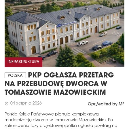
INFRASTRUKTURA
PKP OGŁASZA PRZETARG
POLSKA
NA PRZEBUDOWĘ DWORCA W
TOMASZOWIE MAZOWIECKIM
04 sierpnia 2026
schedule
Opr./edited by MF
Polskie Koleje Państwowe planują kompleksową
modernizację dworca w Tomaszowie Mazowieckim. Po
zakończeniu fazy projektowej spółka ogłosiła przetarg na