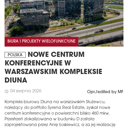
BIURA I PROJEKTY WIELOFUNKCYJNE
NOWE CENTRUM
POLSKA
KONFERENCYJNE W
WARSZAWSKIM KOMPLEKSIE
DIUNA
04 sierpnia 2026
schedule
Opr./edited by MF
Kompleks biurowy Diuna na warszawskim Służewcu,
należący do portfolio Syrena Real Estate, zyskał nowe
centrum konferencyjne o powierzchni blisko 460 mkw.
Przestrzeń zlokalizowana w budynku D została
zaprojektowana przez Anię Łoskiewicz, a za jej realizację