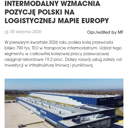
INTERMODALNY WZMACNIA
POZYCJĘ POLSKI NA
LOGISTYCZNEJ MAPIE EUROPY
05 sierpnia 2026
schedule
Opr./edited by MF
W pierwszym kwartale 2026 roku polska kolej przewiozła
blisko 790 tys. TEU w transporcie intermodalnym. Udział tego
segmentu w całkowitej kolejowej pracy przewozowej
osiągnął rekordowe 19,2 proc. Dalszy rozwój usług zależy od
inwestycji w infrastrukturę liniową i punktową.