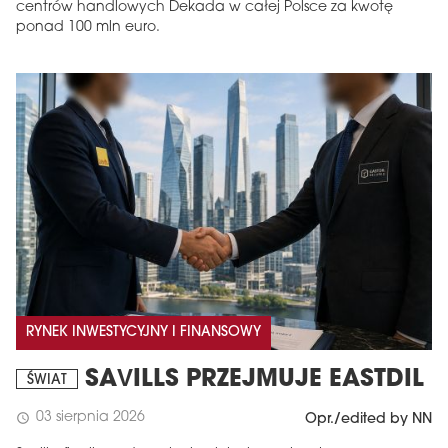
centrów handlowych Dekada w całej Polsce za kwotę
ponad 100 mln euro.
RYNEK INWESTYCYJNY I FINANSOWY
SAVILLS PRZEJMUJE EASTDIL
ŚWIAT
03 sierpnia 2026
schedule
Opr./edited by NN