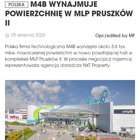
M4B WYNAJMUJE
POLSKA
POWIERZCHNIĘ W MLP PRUSZKÓW
II
05 sierpnia 2026
schedule
Opr./edited by MF
Polska firma technologiczna M4B wynajęła około 3,6 tys.
mkw. nowoczesnej powierzchni w nowo powstającej hali w
kompleksie MLP Pruszków II. W procesie negocjacji najemcę
reprezentowała agencja doradcza NXT Property.