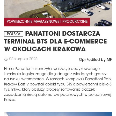
POWIERZCHNIE MAGAZYNOWE I PRODUKCYJNE
PANATTONI DOSTARCZA
POLSKA
TERMINAL BTS DLA E-COMMERCE
W OKOLICACH KRAKOWA
05 sierpnia 2026
schedule
Opr./edited by MF
Firma Panattoni ukończyła realizację dedykowanego
terminala logistycznego dla jednego z wiodących graczy
na rynku e-commerce. W ramach kompleksu Panattoni Park
Kraków East V powstał obiekt typu BTS o powierzchni blisko 8
tys. mkw., który obsłuży procesy sortowania paczek i
zarządzania siecią automatów paczkowych w południowej
Polsce.