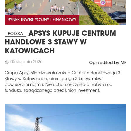
RYNEK INWESTYCYJNY I FINANSOWY
APSYS KUPUJE CENTRUM
POLSKA
HANDLOWE 3 STAWY W
KATOWICACH
05 sierpnia 2026
schedule
Opr./edited by MF
Grupa Apsys sfinalizowała zakup Centrum Handlowego 3
Stawy w Katowicach, oferującego 38,6 tys. mkw.
powierzchni najmu. Nieruchomość została nabyta od
funduszu zarządzanego przez Union Investment.