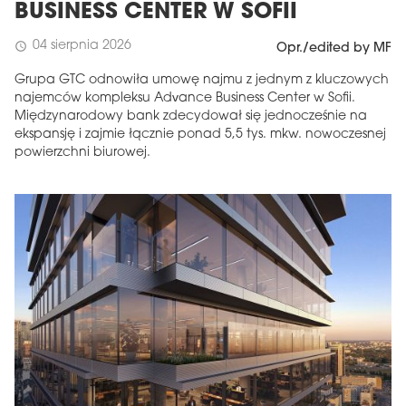
BUSINESS CENTER W SOFII
04 sierpnia 2026
schedule
Opr./edited by MF
Grupa GTC odnowiła umowę najmu z jednym z kluczowych
najemców kompleksu Advance Business Center w Sofii.
Międzynarodowy bank zdecydował się jednocześnie na
ekspansję i zajmie łącznie ponad 5,5 tys. mkw. nowoczesnej
powierzchni biurowej.