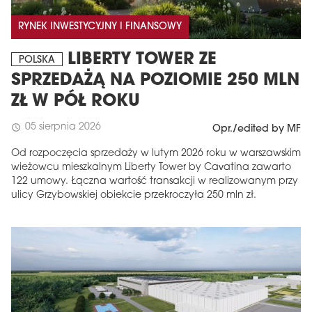
RYNEK INWESTYCYJNY I FINANSOWY
LIBERTY TOWER ZE
POLSKA
SPRZEDAŻĄ NA POZIOMIE 250 MLN
ZŁ W PÓŁ ROKU
05 sierpnia 2026
schedule
Opr./edited by MF
Od rozpoczęcia sprzedaży w lutym 2026 roku w warszawskim
wieżowcu mieszkalnym Liberty Tower by Cavatina zawarto
122 umowy. Łączna wartość transakcji w realizowanym przy
ulicy Grzybowskiej obiekcie przekroczyła 250 mln zł.