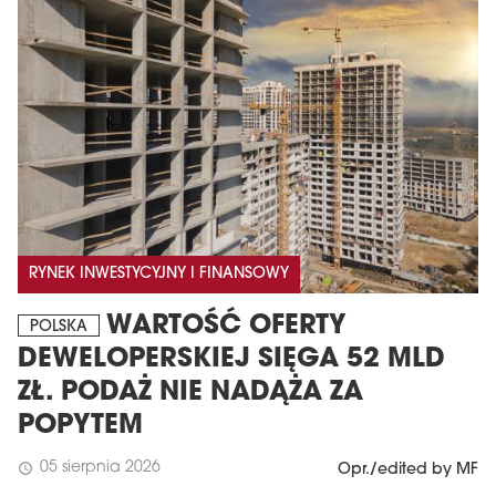
RYNEK INWESTYCYJNY I FINANSOWY
WARTOŚĆ OFERTY
POLSKA
DEWELOPERSKIEJ SIĘGA 52 MLD
ZŁ. PODAŻ NIE NADĄŻA ZA
POPYTEM
05 sierpnia 2026
schedule
Opr./edited by MF