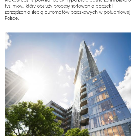
Kraków East V powstał obiekt typu BTS o powierzchni blisko 8
tys. mkw., który obsłuży procesy sortowania paczek i
zarządzania siecią automatów paczkowych w południowej
Polsce.