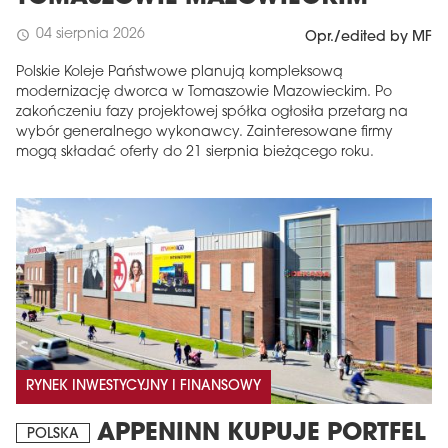
04 sierpnia 2026
schedule
Opr./edited by MF
Polskie Koleje Państwowe planują kompleksową
modernizację dworca w Tomaszowie Mazowieckim. Po
zakończeniu fazy projektowej spółka ogłosiła przetarg na
wybór generalnego wykonawcy. Zainteresowane firmy
mogą składać oferty do 21 sierpnia bieżącego roku.
RYNEK INWESTYCYJNY I FINANSOWY
APPENINN KUPUJE PORTFEL
POLSKA