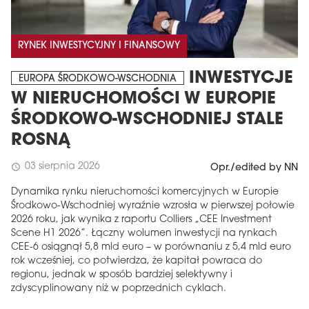
RYNEK INWESTYCYJNY I FINANSOWY
INWESTYCJE
EUROPA ŚRODKOWO-WSCHODNIA
W NIERUCHOMOŚCI W EUROPIE
ŚRODKOWO-WSCHODNIEJ STALE
ROSNĄ
03 sierpnia 2026
schedule
Opr./edited by NN
Dynamika rynku nieruchomości komercyjnych w Europie
Środkowo-Wschodniej wyraźnie wzrosła w pierwszej połowie
2026 roku, jak wynika z raportu Colliers „CEE Investment
Scene H1 2026”. Łączny wolumen inwestycji na rynkach
CEE-6 osiągnął 5,8 mld euro – w porównaniu z 5,4 mld euro
rok wcześniej, co potwierdza, że ​​kapitał powraca do
regionu, jednak w sposób bardziej selektywny i
zdyscyplinowany niż w poprzednich cyklach.