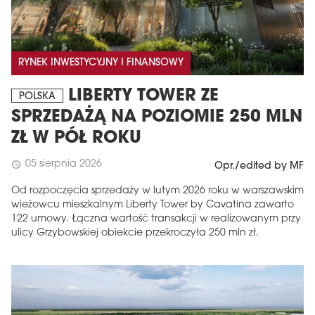
RYNEK INWESTYCYJNY I FINANSOWY
LIBERTY TOWER ZE
POLSKA
SPRZEDAŻĄ NA POZIOMIE 250 MLN
ZŁ W PÓŁ ROKU
05 sierpnia 2026
schedule
Opr./edited by MF
Od rozpoczęcia sprzedaży w lutym 2026 roku w warszawskim
wieżowcu mieszkalnym Liberty Tower by Cavatina zawarto
122 umowy. Łączna wartość transakcji w realizowanym przy
ulicy Grzybowskiej obiekcie przekroczyła 250 mln zł.