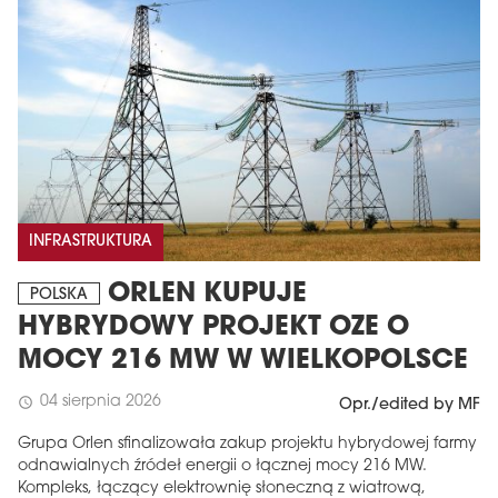
INFRASTRUKTURA
ORLEN KUPUJE
POLSKA
HYBRYDOWY PROJEKT OZE O
MOCY 216 MW W WIELKOPOLSCE
04 sierpnia 2026
schedule
Opr./edited by MF
Grupa Orlen sfinalizowała zakup projektu hybrydowej farmy
odnawialnych źródeł energii o łącznej mocy 216 MW.
Kompleks, łączący elektrownię słoneczną z wiatrową,