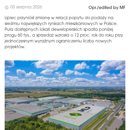
05 sierpnia 2026
schedule
Opr./edited by MF
Lipiec przyniósł zmianę w relacji popytu do podaży na
siedmiu największych rynkach mieszkaniowych w Polsce.
Pula dostępnych lokali deweloperskich spadła poniżej
progu 60 tys., a sprzedaż wzrosła o 12 proc. rok do roku przy
jednoczesnym wyraźnym ograniczeniu liczby nowych
projektów.