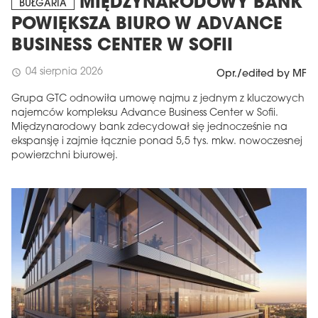
MIĘDZYNARODOWY BANK
BUŁGARIA
POWIĘKSZA BIURO W ADVANCE
BUSINESS CENTER W SOFII
04 sierpnia 2026
schedule
Opr./edited by MF
Grupa GTC odnowiła umowę najmu z jednym z kluczowych
najemców kompleksu Advance Business Center w Sofii.
Międzynarodowy bank zdecydował się jednocześnie na
ekspansję i zajmie łącznie ponad 5,5 tys. mkw. nowoczesnej
powierzchni biurowej.