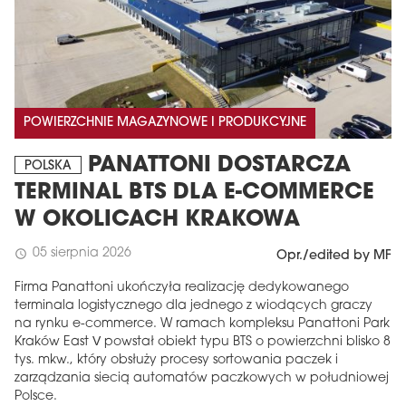
POWIERZCHNIE MAGAZYNOWE I PRODUKCYJNE
PANATTONI DOSTARCZA
POLSKA
TERMINAL BTS DLA E-COMMERCE
W OKOLICACH KRAKOWA
05 sierpnia 2026
schedule
Opr./edited by MF
Firma Panattoni ukończyła realizację dedykowanego
terminala logistycznego dla jednego z wiodących graczy
na rynku e-commerce. W ramach kompleksu Panattoni Park
Kraków East V powstał obiekt typu BTS o powierzchni blisko 8
tys. mkw., który obsłuży procesy sortowania paczek i
zarządzania siecią automatów paczkowych w południowej
Polsce.