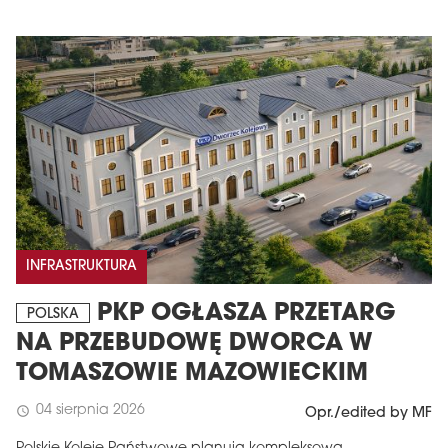
INFRASTRUKTURA
PKP OGŁASZA PRZETARG
POLSKA
NA PRZEBUDOWĘ DWORCA W
TOMASZOWIE MAZOWIECKIM
04 sierpnia 2026
schedule
Opr./edited by MF