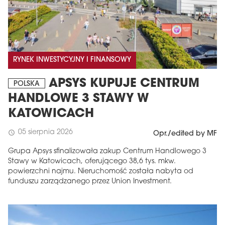
RYNEK INWESTYCYJNY I FINANSOWY
APSYS KUPUJE CENTRUM
POLSKA
HANDLOWE 3 STAWY W
KATOWICACH
05 sierpnia 2026
schedule
Opr./edited by MF
Grupa Apsys sfinalizowała zakup Centrum Handlowego 3
Stawy w Katowicach, oferującego 38,6 tys. mkw.
powierzchni najmu. Nieruchomość została nabyta od
funduszu zarządzanego przez Union Investment.