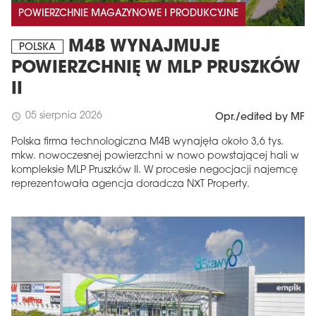
POWIERZCHNIE MAGAZYNOWE I PRODUKCYJNE
M4B WYNAJMUJE
POLSKA
POWIERZCHNIĘ W MLP PRUSZKÓW
II
05 sierpnia 2026
schedule
Opr./edited by MF
Polska firma technologiczna M4B wynajęła około 3,6 tys.
mkw. nowoczesnej powierzchni w nowo powstającej hali w
kompleksie MLP Pruszków II. W procesie negocjacji najemcę
reprezentowała agencja doradcza NXT Property.