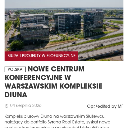
BIURA I PROJEKTY WIELOFUNKCYJNE
NOWE CENTRUM
POLSKA
KONFERENCYJNE W
WARSZAWSKIM KOMPLEKSIE
DIUNA
04 sierpnia 2026
schedule
Opr./edited by MF
Kompleks biurowy Diuna na warszawskim Służewcu,
należący do portfolio Syrena Real Estate, zyskał nowe