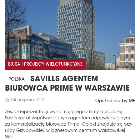
BIURA I PROJEKTY WIELOFUNKCYJNE
SAVILLS AGENTEM
POLSKA
BIUROWCA PRIME W WARSZAWIE
04 sierpnia 2026
schedule
Opr./edited by MF
Zespół reprezentacji wynajmującego z firmy doradczej
Savills został współwyłącznym agentem odpowiedzialnym
za komercjalizację biurowca Prime. Obiekt znajduje się przy
ulicy Grzybowskiej, w biznesowym centrum warszawskiej
Woli.