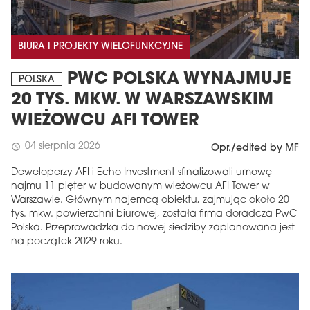
BIURA I PROJEKTY WIELOFUNKCYJNE
PWC POLSKA WYNAJMUJE
POLSKA
20 TYS. MKW. W WARSZAWSKIM
WIEŻOWCU AFI TOWER
04 sierpnia 2026
schedule
Opr./edited by MF
Deweloperzy AFI i Echo Investment sfinalizowali umowę
najmu 11 pięter w budowanym wieżowcu AFI Tower w
Warszawie. Głównym najemcą obiektu, zajmując około 20
tys. mkw. powierzchni biurowej, została firma doradcza PwC
Polska. Przeprowadzka do nowej siedziby zaplanowana jest
na początek 2029 roku.