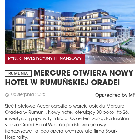
RYNEK INWESTYCYJNY I FINANSOWY
MERCURE OTWIERA NOWY
RUMUNIA
HOTEL W RUMUŃSKIEJ ORADEI
05 sierpnia 2026
schedule
Opr./edited by MF
Sieć hotelowa Accor ogłosiła otwarcie obiektu Mercure
Oradea w Rumunii. Nowy hotel, oferujący 90 pokoi, to 26.
inwestycja grupy w tym kraju. Obiektem zarządza lokalna
spółka Grand Hotel West na podstawie umowy
franczyzowej, a jego operatorem została firma Spark
Hospitality.