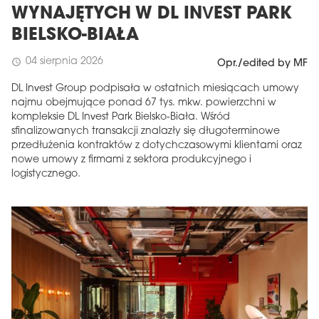
WYNAJĘTYCH W DL INVEST PARK
BIELSKO-BIAŁA
04 sierpnia 2026
schedule
Opr./edited by MF
DL Invest Group podpisała w ostatnich miesiącach umowy
najmu obejmujące ponad 67 tys. mkw. powierzchni w
kompleksie DL Invest Park Bielsko-Biała. Wśród
sfinalizowanych transakcji znalazły się długoterminowe
przedłużenia kontraktów z dotychczasowymi klientami oraz
nowe umowy z firmami z sektora produkcyjnego i
logistycznego.