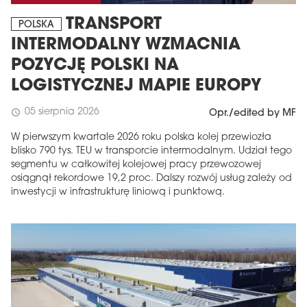
TRANSPORT
POLSKA
INTERMODALNY WZMACNIA
POZYCJĘ POLSKI NA
LOGISTYCZNEJ MAPIE EUROPY
05 sierpnia 2026
schedule
Opr./edited by MF
W pierwszym kwartale 2026 roku polska kolej przewiozła
blisko 790 tys. TEU w transporcie intermodalnym. Udział tego
segmentu w całkowitej kolejowej pracy przewozowej
osiągnął rekordowe 19,2 proc. Dalszy rozwój usług zależy od
inwestycji w infrastrukturę liniową i punktową.