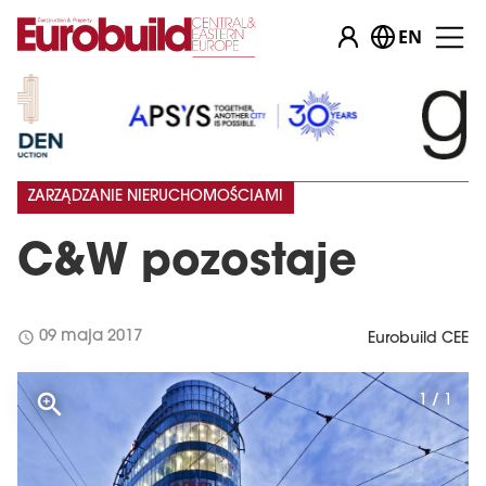
EN
ZARZĄDZANIE NIERUCHOMOŚCIAMI
C&W pozostaje
schedule
09 maja 2017
Eurobuild CEE
1 / 1