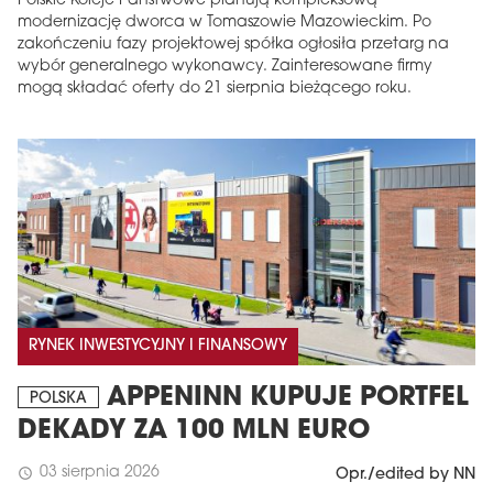
Polskie Koleje Państwowe planują kompleksową
modernizację dworca w Tomaszowie Mazowieckim. Po
zakończeniu fazy projektowej spółka ogłosiła przetarg na
wybór generalnego wykonawcy. Zainteresowane firmy
mogą składać oferty do 21 sierpnia bieżącego roku.
RYNEK INWESTYCYJNY I FINANSOWY
APPENINN KUPUJE PORTFEL
POLSKA
DEKADY ZA 100 MLN EURO
03 sierpnia 2026
schedule
Opr./edited by NN