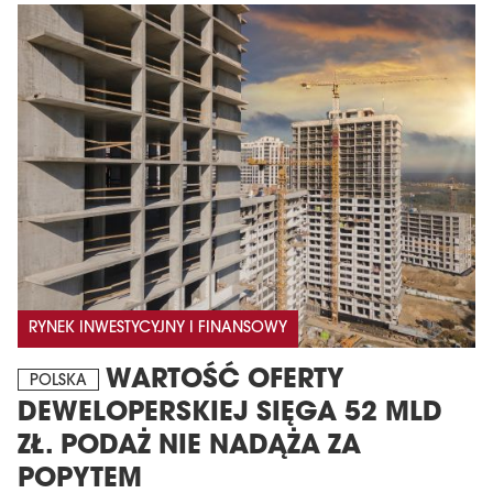
MAGAZYN
Wydanie 6 (308)
RYNEK INWESTYCYJNY I FINANSOWY
CZERWIEC 2026
arrow_forward
Więcej w tym wydaniu
WARTOŚĆ OFERTY
POLSKA
Zamów teraz!
DEWELOPERSKIEJ SIĘGA 52 MLD
ZŁ. PODAŻ NIE NADĄŻA ZA
POPYTEM