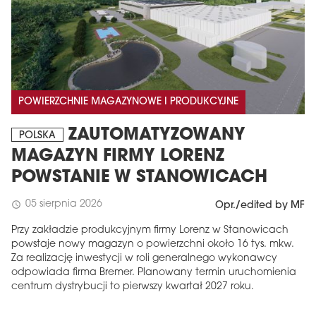
POWIERZCHNIE MAGAZYNOWE I PRODUKCYJNE
ZAUTOMATYZOWANY
POLSKA
MAGAZYN FIRMY LORENZ
POWSTANIE W STANOWICACH
05 sierpnia 2026
schedule
Opr./edited by MF
Przy zakładzie produkcyjnym firmy Lorenz w Stanowicach
powstaje nowy magazyn o powierzchni około 16 tys. mkw.
Za realizację inwestycji w roli generalnego wykonawcy
odpowiada firma Bremer. Planowany termin uruchomienia
centrum dystrybucji to pierwszy kwartał 2027 roku.