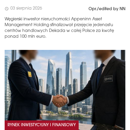
03 sierpnia 2026
schedule
Opr./edited by NN
Węgierski inwestor nieruchomości Appeninn Asset
Management Holding sfinalizował przejęcie jedenastu
centrów handlowych Dekada w całej Polsce za kwotę
ponad 100 mln euro.
RYNEK INWESTYCYJNY I FINANSOWY