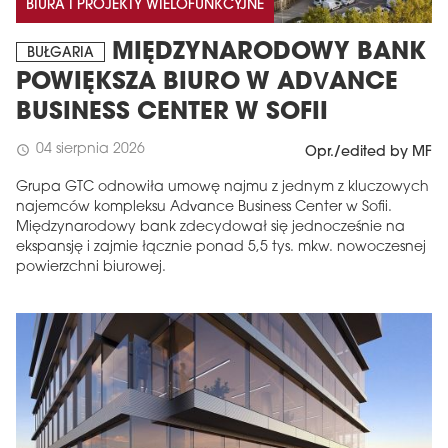
BIURA I PROJEKTY WIELOFUNKCYJNE
MIĘDZYNARODOWY BANK
BUŁGARIA
POWIĘKSZA BIURO W ADVANCE
BUSINESS CENTER W SOFII
04 sierpnia 2026
schedule
Opr./edited by MF
Grupa GTC odnowiła umowę najmu z jednym z kluczowych
najemców kompleksu Advance Business Center w Sofii.
Międzynarodowy bank zdecydował się jednocześnie na
ekspansję i zajmie łącznie ponad 5,5 tys. mkw. nowoczesnej
powierzchni biurowej.