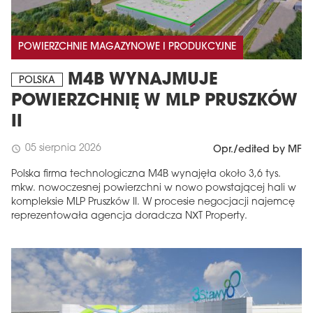
POWIERZCHNIE MAGAZYNOWE I PRODUKCYJNE
M4B WYNAJMUJE
POLSKA
POWIERZCHNIĘ W MLP PRUSZKÓW
II
05 sierpnia 2026
schedule
Opr./edited by MF
MAGAZYN
Polska firma technologiczna M4B wynajęła około 3,6 tys.
mkw. nowoczesnej powierzchni w nowo powstającej hali w
Wydanie 6 (308)
kompleksie MLP Pruszków II. W procesie negocjacji najemcę
reprezentowała agencja doradcza NXT Property.
CZERWIEC 2026
arrow_forward
Więcej w tym wydaniu
Zamów teraz!