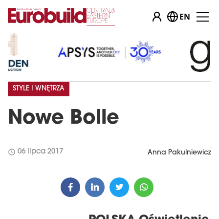
EN
STYLE I WNĘTRZA
Nowe Bolle
schedule
06 lipca 2017
Anna Pakulniewicz