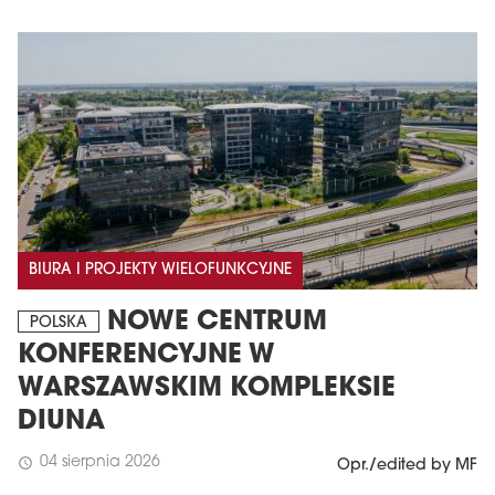
BIURA I PROJEKTY WIELOFUNKCYJNE
NOWE CENTRUM
POLSKA
KONFERENCYJNE W
WARSZAWSKIM KOMPLEKSIE
DIUNA
04 sierpnia 2026
schedule
Opr./edited by MF