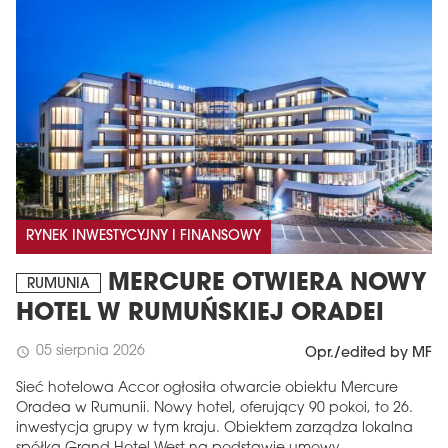
RYNEK INWESTYCYJNY I FINANSOWY
MERCURE OTWIERA NOWY
RUMUNIA
HOTEL W RUMUŃSKIEJ ORADEI
05 sierpnia 2026
schedule
Opr./edited by MF
Sieć hotelowa Accor ogłosiła otwarcie obiektu Mercure
Oradea w Rumunii. Nowy hotel, oferujący 90 pokoi, to 26.
inwestycja grupy w tym kraju. Obiektem zarządza lokalna