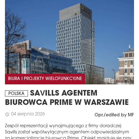
BIURA I PROJEKTY WIELOFUNKCYJNE
SAVILLS AGENTEM
POLSKA
BIUROWCA PRIME W WARSZAWIE
04 sierpnia 2026
schedule
Opr./edited by MF
Zespół reprezentacji wynajmującego z firmy doradczej
Savills został współwyłącznym agentem odpowiedzialnym
za komercjalizację biurowca Prime. Obiekt znajduje się przy