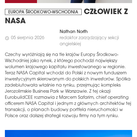
CZŁOWIEK Z
EUROPA ŚRODKOWO-WSCHODNIA
NASA
Nathan North
05 sierpnia 2026
redaktor zarządzający sekcji
schedule
angielskiej
Czechy wyróżniają się na tle krajów Europy Środkowo-
Wschodniej jako rynek, z którego pochodzi największy
wolumen krajowego kapitału inwestowanego w regionie.
Teraz NASA Capital wchodzi do Polski z nowym funduszem
inwestycyjnym skierowanym do polskich inwestorów. Spółka
zadebiutowała właśnie na rynku, przejmując kompleks
Jerozolimskie Business Park w Warszawie. Z tej okazji
EurobuildCEE rozmawia z Marcem Safarim, chief operating
officerem NASA Capital i jednym z głównych architektów tej
transakcji, o planach budowy portfela nieruchomości w
Polsce oraz dalszej strategii rozwoju firmy na tym rynku.