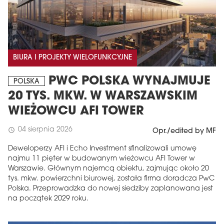
BIURA I PROJEKTY WIELOFUNKCYJNE
PWC POLSKA WYNAJMUJE
POLSKA
20 TYS. MKW. W WARSZAWSKIM
WIEŻOWCU AFI TOWER
04 sierpnia 2026
schedule
Opr./edited by MF
Deweloperzy AFI i Echo Investment sfinalizowali umowę
najmu 11 pięter w budowanym wieżowcu AFI Tower w
Warszawie. Głównym najemcą obiektu, zajmując około 20
tys. mkw. powierzchni biurowej, została firma doradcza PwC
Polska. Przeprowadzka do nowej siedziby zaplanowana jest
na początek 2029 roku.