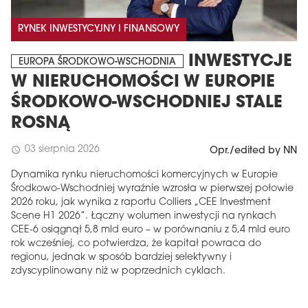
RYNEK INWESTYCYJNY I FINANSOWY
INWESTYCJE
EUROPA ŚRODKOWO-WSCHODNIA
W NIERUCHOMOŚCI W EUROPIE
ŚRODKOWO-WSCHODNIEJ STALE
ROSNĄ
03 sierpnia 2026
schedule
Opr./edited by NN
Dynamika rynku nieruchomości komercyjnych w Europie
Środkowo-Wschodniej wyraźnie wzrosła w pierwszej połowie
2026 roku, jak wynika z raportu Colliers „CEE Investment
Scene H1 2026”. Łączny wolumen inwestycji na rynkach
CEE-6 osiągnął 5,8 mld euro – w porównaniu z 5,4 mld euro
rok wcześniej, co potwierdza, że ​​kapitał powraca do
regionu, jednak w sposób bardziej selektywny i
zdyscyplinowany niż w poprzednich cyklach.