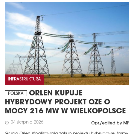
INFRASTRUKTURA
ORLEN KUPUJE
POLSKA
HYBRYDOWY PROJEKT OZE O
MOCY 216 MW W WIELKOPOLSCE
04 sierpnia 2026
schedule
Opr./edited by MF
Grupa Orlen sfinalizowała zakup projektu hybrydowej farmy