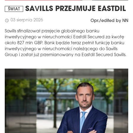
SAVILLS PRZEJMUJE EASTDIL
ŚWIAT
03 sierpnia 2026
schedule
Opr./edited by NN
Savills sfinalizował przejęcie globalnego banku
inwestycyjnego w nieruchomości Eastdil Secured za kwotę
około 827 mln GBP. Bank będzie teraz pełnił funkcję banku
inwestycyjnego w nieruchomości należącego do Savills
Group i został już przemianowany na Eastdil Secured Savills.