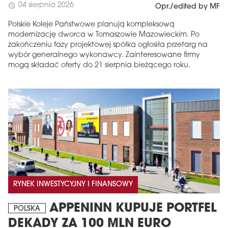
04 sierpnia 2026
schedule
Opr./edited by MF
Polskie Koleje Państwowe planują kompleksową
modernizację dworca w Tomaszowie Mazowieckim. Po
zakończeniu fazy projektowej spółka ogłosiła przetarg na
wybór generalnego wykonawcy. Zainteresowane firmy
mogą składać oferty do 21 sierpnia bieżącego roku.
RYNEK INWESTYCYJNY I FINANSOWY
APPENINN KUPUJE PORTFEL
POLSKA
DEKADY ZA 100 MLN EURO