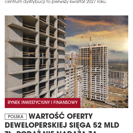
centrum dystrybucji to pierwszy kwartał 2027 roku.
RYNEK INWESTYCYJNY I FINANSOWY
WARTOŚĆ OFERTY
POLSKA
DEWELOPERSKIEJ SIĘGA 52 MLD