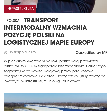
INFRASTRUKTURA
TRANSPORT
POLSKA
INTERMODALNY WZMACNIA
POZYCJĘ POLSKI NA
LOGISTYCZNEJ MAPIE EUROPY
05 sierpnia 2026
schedule
Opr./edited by MF
W pierwszym kwartale 2026 roku polska kolej przewiozła
blisko 790 tys. TEU w transporcie intermodalnym. Udział tego
segmentu w całkowitej kolejowej pracy przewozowej
osiągnął rekordowe 19,2 proc. Dalszy rozwój usług zależy od
inwestycji w infrastrukturę liniową i punktową.