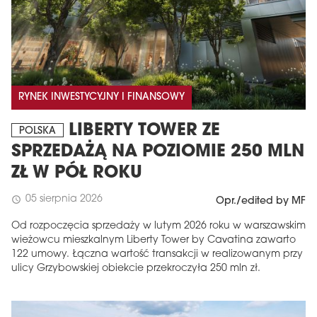
RYNEK INWESTYCYJNY I FINANSOWY
LIBERTY TOWER ZE
POLSKA
SPRZEDAŻĄ NA POZIOMIE 250 MLN
ZŁ W PÓŁ ROKU
05 sierpnia 2026
schedule
Opr./edited by MF
Od rozpoczęcia sprzedaży w lutym 2026 roku w warszawskim
wieżowcu mieszkalnym Liberty Tower by Cavatina zawarto
122 umowy. Łączna wartość transakcji w realizowanym przy
ulicy Grzybowskiej obiekcie przekroczyła 250 mln zł.