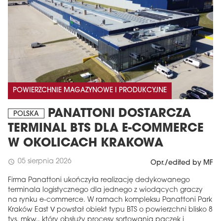
POWIERZCHNIE MAGAZYNOWE I PRODUKCYJNE
PANATTONI DOSTARCZA
POLSKA
TERMINAL BTS DLA E-COMMERCE
W OKOLICACH KRAKOWA
05 sierpnia 2026
schedule
Opr./edited by MF
Firma Panattoni ukończyła realizację dedykowanego
terminala logistycznego dla jednego z wiodących graczy
na rynku e-commerce. W ramach kompleksu Panattoni Park
Kraków East V powstał obiekt typu BTS o powierzchni blisko 8
tys. mkw., który obsłuży procesy sortowania paczek i