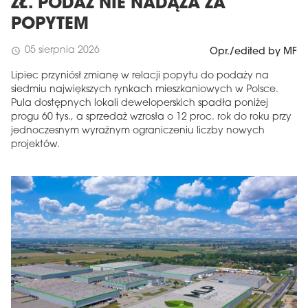
ZŁ. PODAŻ NIE NADĄŻA ZA
POPYTEM
05 sierpnia 2026
schedule
Opr./edited by MF
Lipiec przyniósł zmianę w relacji popytu do podaży na
siedmiu największych rynkach mieszkaniowych w Polsce.
Pula dostępnych lokali deweloperskich spadła poniżej
progu 60 tys., a sprzedaż wzrosła o 12 proc. rok do roku przy
jednoczesnym wyraźnym ograniczeniu liczby nowych
projektów.