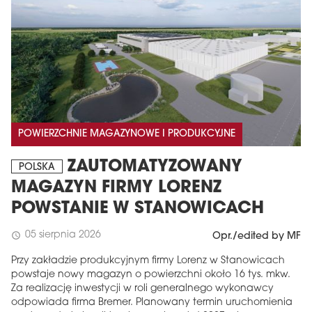
POWIERZCHNIE MAGAZYNOWE I PRODUKCYJNE
ZAUTOMATYZOWANY
POLSKA
MAGAZYN FIRMY LORENZ
POWSTANIE W STANOWICACH
05 sierpnia 2026
schedule
Opr./edited by MF
Przy zakładzie produkcyjnym firmy Lorenz w Stanowicach
powstaje nowy magazyn o powierzchni około 16 tys. mkw.
Za realizację inwestycji w roli generalnego wykonawcy
odpowiada firma Bremer. Planowany termin uruchomienia