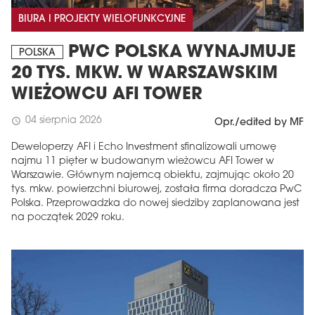
BIURA I PROJEKTY WIELOFUNKCYJNE
PWC POLSKA WYNAJMUJE
POLSKA
20 TYS. MKW. W WARSZAWSKIM
WIEŻOWCU AFI TOWER
04 sierpnia 2026
schedule
Opr./edited by MF
Deweloperzy AFI i Echo Investment sfinalizowali umowę
najmu 11 pięter w budowanym wieżowcu AFI Tower w
Warszawie. Głównym najemcą obiektu, zajmując około 20
tys. mkw. powierzchni biurowej, została firma doradcza PwC
Polska. Przeprowadzka do nowej siedziby zaplanowana jest
na początek 2029 roku.