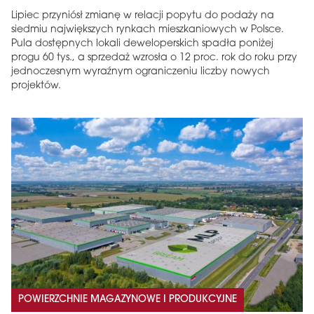
Lipiec przyniósł zmianę w relacji popytu do podaży na
siedmiu największych rynkach mieszkaniowych w Polsce.
Pula dostępnych lokali deweloperskich spadła poniżej
progu 60 tys., a sprzedaż wzrosła o 12 proc. rok do roku przy
jednoczesnym wyraźnym ograniczeniu liczby nowych
projektów.
MAGAZYN
Wydanie 6 (308)
CZERWIEC 2026
arrow_forward
Więcej w tym wydaniu
Zamów teraz!
POWIERZCHNIE MAGAZYNOWE I PRODUKCYJNE