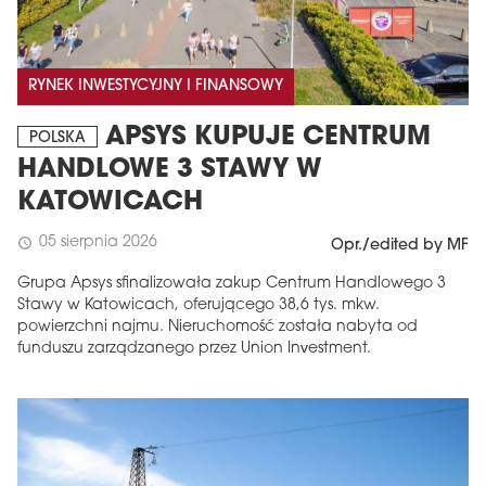
RYNEK INWESTYCYJNY I FINANSOWY
APSYS KUPUJE CENTRUM
POLSKA
HANDLOWE 3 STAWY W
KATOWICACH
05 sierpnia 2026
schedule
Opr./edited by MF
Grupa Apsys sfinalizowała zakup Centrum Handlowego 3
Stawy w Katowicach, oferującego 38,6 tys. mkw.
powierzchni najmu. Nieruchomość została nabyta od
funduszu zarządzanego przez Union Investment.