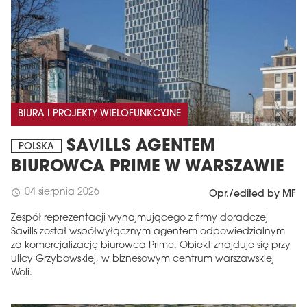
BIURA I PROJEKTY WIELOFUNKCYJNE
SAVILLS AGENTEM
POLSKA
BIUROWCA PRIME W WARSZAWIE
04 sierpnia 2026
schedule
Opr./edited by MF
Zespół reprezentacji wynajmującego z firmy doradczej
Savills został współwyłącznym agentem odpowiedzialnym
za komercjalizację biurowca Prime. Obiekt znajduje się przy
ulicy Grzybowskiej, w biznesowym centrum warszawskiej
Woli.