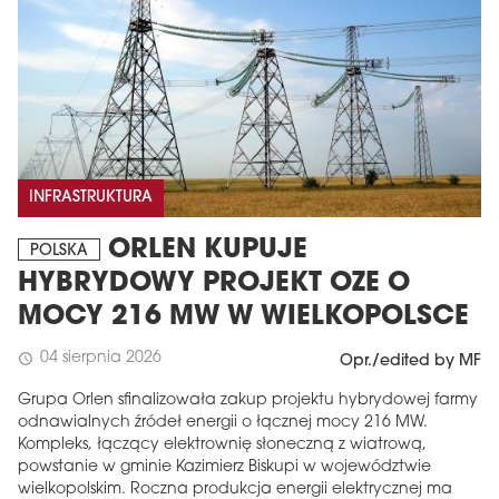
INFRASTRUKTURA
ORLEN KUPUJE
POLSKA
HYBRYDOWY PROJEKT OZE O
MOCY 216 MW W WIELKOPOLSCE
04 sierpnia 2026
schedule
Opr./edited by MF
Grupa Orlen sfinalizowała zakup projektu hybrydowej farmy
odnawialnych źródeł energii o łącznej mocy 216 MW.
Kompleks, łączący elektrownię słoneczną z wiatrową,
powstanie w gminie Kazimierz Biskupi w województwie
wielkopolskim. Roczna produkcja energii elektrycznej ma