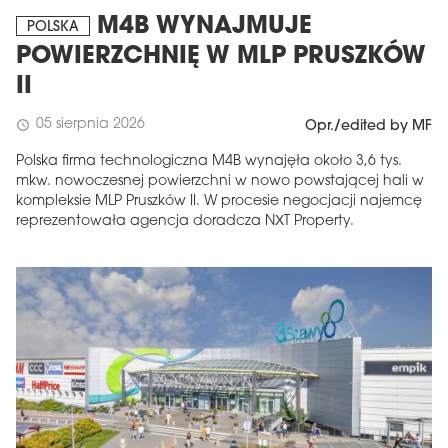
M4B WYNAJMUJE
POLSKA
POWIERZCHNIĘ W MLP PRUSZKÓW
II
05 sierpnia 2026
schedule
Opr./edited by MF
Polska firma technologiczna M4B wynajęła około 3,6 tys.
mkw. nowoczesnej powierzchni w nowo powstającej hali w
kompleksie MLP Pruszków II. W procesie negocjacji najemcę
reprezentowała agencja doradcza NXT Property.