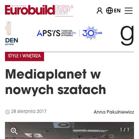
EN
STYLE I WNĘTRZA
Mediaplanet w
nowych szatach
schedule
28 sierpnia 2017
Anna Pakulniewicz
1 / 1