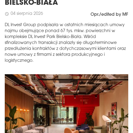
BIELSKO-BIAŁA
04 sierpnia 2026
schedule
Opr./edited by MF
DL Invest Group podpisała w ostatnich miesiącach umowy
najmu obejmujące ponad 67 tys. mkw. powierzchni w
kompleksie DL Invest Park Bielsko-Biała. Wśród
sfinalizowanych transakcji znalazły się długoterminowe
przedłużenia kontraktów z dotychczasowymi klientami oraz
nowe umowy z firmami z sektora produkcyjnego i
logistycznego.