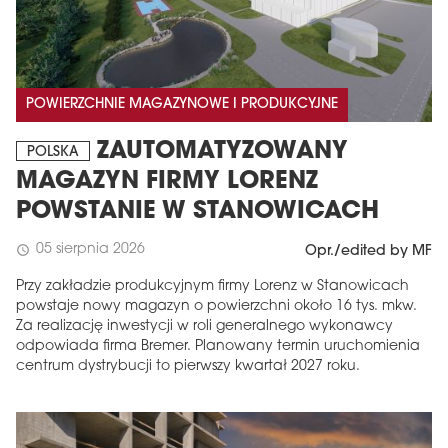
POWIERZCHNIE MAGAZYNOWE I PRODUKCYJNE
ZAUTOMATYZOWANY
POLSKA
MAGAZYN FIRMY LORENZ
POWSTANIE W STANOWICACH
05 sierpnia 2026
schedule
Opr./edited by MF
Przy zakładzie produkcyjnym firmy Lorenz w Stanowicach
powstaje nowy magazyn o powierzchni około 16 tys. mkw.
Za realizację inwestycji w roli generalnego wykonawcy
odpowiada firma Bremer. Planowany termin uruchomienia
centrum dystrybucji to pierwszy kwartał 2027 roku.