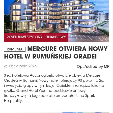
RYNEK INWESTYCYJNY I FINANSOWY
MERCURE OTWIERA NOWY
RUMUNIA
HOTEL W RUMUŃSKIEJ ORADEI
05 sierpnia 2026
schedule
Opr./edited by MF
Sieć hotelowa Accor ogłosiła otwarcie obiektu Mercure
Oradea w Rumunii. Nowy hotel, oferujący 90 pokoi, to 26.
inwestycja grupy w tym kraju. Obiektem zarządza lokalna
spółka Grand Hotel West na podstawie umowy
franczyzowej, a jego operatorem została firma Spark
Hospitality.