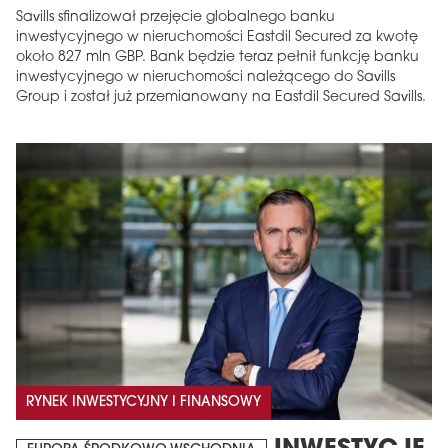
Savills sfinalizował przejęcie globalnego banku
inwestycyjnego w nieruchomości Eastdil Secured za kwotę
około 827 mln GBP. Bank będzie teraz pełnił funkcję banku
inwestycyjnego w nieruchomości należącego do Savills
Group i został już przemianowany na Eastdil Secured Savills.
RYNEK INWESTYCYJNY I FINANSOWY