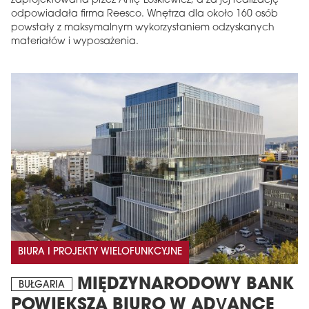
zaprojektowana przez Anię Łoskiewicz, a za jej realizację
odpowiadała firma Reesco. Wnętrza dla około 160 osób
powstały z maksymalnym wykorzystaniem odzyskanych
materiałów i wyposażenia.
BIURA I PROJEKTY WIELOFUNKCYJNE
MIĘDZYNARODOWY BANK
BUŁGARIA
POWIĘKSZA BIURO W ADVANCE