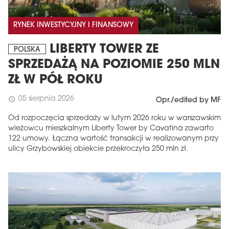
RYNEK INWESTYCYJNY I FINANSOWY
LIBERTY TOWER ZE
POLSKA
SPRZEDAŻĄ NA POZIOMIE 250 MLN
ZŁ W PÓŁ ROKU
05 sierpnia 2026
schedule
Opr./edited by MF
Od rozpoczęcia sprzedaży w lutym 2026 roku w warszawskim
wieżowcu mieszkalnym Liberty Tower by Cavatina zawarto
122 umowy. Łączna wartość transakcji w realizowanym przy
ulicy Grzybowskiej obiekcie przekroczyła 250 mln zł.