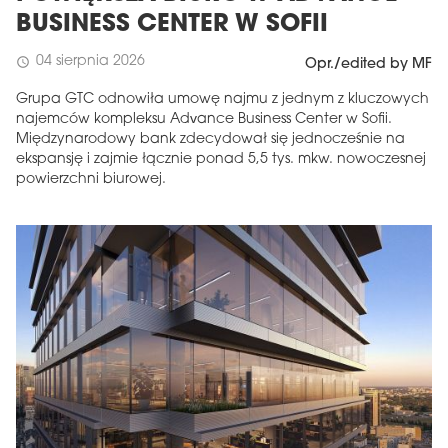
BUSINESS CENTER W SOFII
04 sierpnia 2026
schedule
Opr./edited by MF
Grupa GTC odnowiła umowę najmu z jednym z kluczowych
najemców kompleksu Advance Business Center w Sofii.
Międzynarodowy bank zdecydował się jednocześnie na
ekspansję i zajmie łącznie ponad 5,5 tys. mkw. nowoczesnej
powierzchni biurowej.