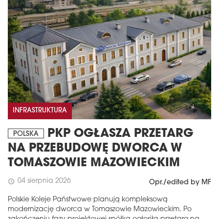
INFRASTRUKTURA
PKP OGŁASZA PRZETARG
POLSKA
NA PRZEBUDOWĘ DWORCA W
TOMASZOWIE MAZOWIECKIM
04 sierpnia 2026
schedule
Opr./edited by MF
Polskie Koleje Państwowe planują kompleksową
modernizację dworca w Tomaszowie Mazowieckim. Po