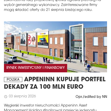
zakończeniu fazy projektowej spółka ogłosiła przetarg na
wybór generalnego wykonawcy. Zainteresowane firmy
mogą składać oferty do 21 sierpnia bieżącego roku.
RYNEK INWESTYCYJNY I FINANSOWY
APPENINN KUPUJE PORTFEL
POLSKA
DEKADY ZA 100 MLN EURO
03 sierpnia 2026
schedule
Opr./edited by NN
Węgierski inwestor nieruchomości Appeninn Asset
Management Holding sfinalizował przejęcie jedenastu