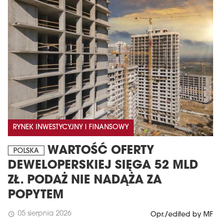
RYNEK INWESTYCYJNY I FINANSOWY
WARTOŚĆ OFERTY
POLSKA
DEWELOPERSKIEJ SIĘGA 52 MLD
ZŁ. PODAŻ NIE NADĄŻA ZA
POPYTEM
05 sierpnia 2026
schedule
Opr./edited by MF