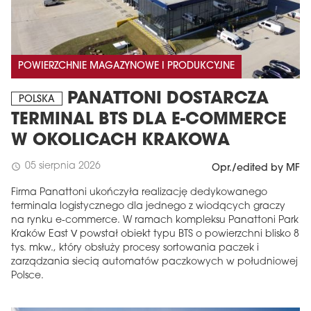
POWIERZCHNIE MAGAZYNOWE I PRODUKCYJNE
PANATTONI DOSTARCZA
POLSKA
TERMINAL BTS DLA E-COMMERCE
W OKOLICACH KRAKOWA
05 sierpnia 2026
schedule
Opr./edited by MF
Firma Panattoni ukończyła realizację dedykowanego
terminala logistycznego dla jednego z wiodących graczy
na rynku e-commerce. W ramach kompleksu Panattoni Park
Kraków East V powstał obiekt typu BTS o powierzchni blisko 8
tys. mkw., który obsłuży procesy sortowania paczek i
zarządzania siecią automatów paczkowych w południowej
Polsce.