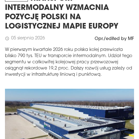
INTERMODALNY WZMACNIA
POZYCJĘ POLSKI NA
LOGISTYCZNEJ MAPIE EUROPY
05 sierpnia 2026
schedule
Opr./edited by MF
W pierwszym kwartale 2026 roku polska kolej przewiozła
blisko 790 tys. TEU w transporcie intermodalnym. Udział tego
segmentu w całkowitej kolejowej pracy przewozowej
osiągnął rekordowe 19,2 proc. Dalszy rozwój usług zależy od
inwestycji w infrastrukturę liniową i punktową.