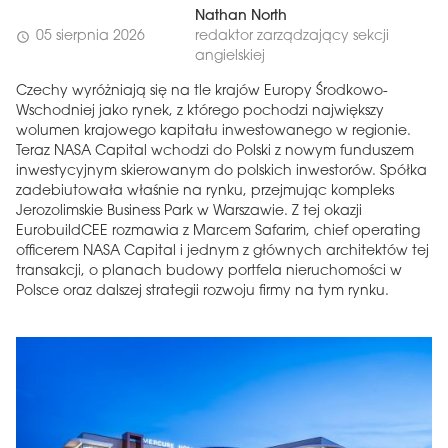
Nathan North
05 sierpnia 2026
redaktor zarządzający sekcji
schedule
angielskiej
Czechy wyróżniają się na tle krajów Europy Środkowo-
Wschodniej jako rynek, z którego pochodzi największy
wolumen krajowego kapitału inwestowanego w regionie.
Teraz NASA Capital wchodzi do Polski z nowym funduszem
inwestycyjnym skierowanym do polskich inwestorów. Spółka
zadebiutowała właśnie na rynku, przejmując kompleks
Jerozolimskie Business Park w Warszawie. Z tej okazji
EurobuildCEE rozmawia z Marcem Safarim, chief operating
officerem NASA Capital i jednym z głównych architektów tej
transakcji, o planach budowy portfela nieruchomości w
Polsce oraz dalszej strategii rozwoju firmy na tym rynku.