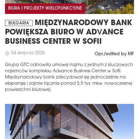
BIURA I PROJEKTY WIELOFUNKCYJNE
MIĘDZYNARODOWY BANK
BUŁGARIA
POWIĘKSZA BIURO W ADVANCE
BUSINESS CENTER W SOFII
04 sierpnia 2026
schedule
Opr./edited by MF
Grupa GTC odnowiła umowę najmu z jednym z kluczowych
najemców kompleksu Advance Business Center w Sofii.
Międzynarodowy bank zdecydował się jednocześnie na
ekspansję i zajmie łącznie ponad 5,5 tys. mkw. nowoczesnej
powierzchni biurowej.