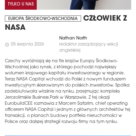
TYLKO U NAS
CZŁOWIEK Z
EUROPA ŚRODKOWO-WSCHODNIA
NASA
Nathan North
05 sierpnia 2026
redaktor zarządzający sekcji
schedule
angielskiej
Czechy wyróżniają się na tle krajów Europy Środkowo-
Wschodniej jako rynek, z którego pochodzi największy
wolumen krajowego kapitału inwestowanego w regionie.
Teraz NASA Capital wchodzi do Polski z nowym funduszem
inwestycyjnym skierowanym do polskich inwestorów. Spółka
zadebiutowała właśnie na rynku, przejmując kompleks
Jerozolimskie Business Park w Warszawie. Z tej okazji
EurobuildCEE rozmawia z Marcem Safarim, chief operating
officerem NASA Capital i jednym z głównych architektów tej
transakcji, o planach budowy portfela nieruchomości w
Polsce oraz dalszej strategii rozwoju firmy na tym rynku.