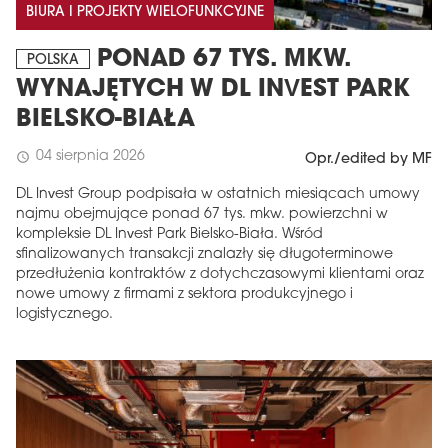
BIURA I PROJEKTY WIELOFUNKCYJNE
PONAD 67 TYS. MKW.
POLSKA
WYNAJĘTYCH W DL INVEST PARK
BIELSKO-BIAŁA
04 sierpnia 2026
schedule
Opr./edited by MF
DL Invest Group podpisała w ostatnich miesiącach umowy
najmu obejmujące ponad 67 tys. mkw. powierzchni w
kompleksie DL Invest Park Bielsko-Biała. Wśród
sfinalizowanych transakcji znalazły się długoterminowe
przedłużenia kontraktów z dotychczasowymi klientami oraz
nowe umowy z firmami z sektora produkcyjnego i
logistycznego.