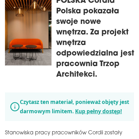
POLSKA Cordia
Polska pokazała
swoje nowe
wnętrza. Za projekt
wnętrza
odpowiedzialna jest
pracownia Trzop
Architekci.
Czytasz ten materiał, ponieważ objęty jest
darmowym limitem.
Kup pełny dostęp!
Stanowiska pracy pracowników Cordii zostały