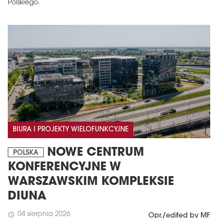
Polskiego.
BIURA I PROJEKTY WIELOFUNKCYJNE
NOWE CENTRUM
POLSKA
KONFERENCYJNE W
WARSZAWSKIM KOMPLEKSIE
DIUNA
04 sierpnia 2026
schedule
Opr./edited by MF