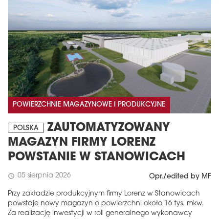
POWIERZCHNIE MAGAZYNOWE I PRODUKCYJNE
ZAUTOMATYZOWANY
POLSKA
MAGAZYN FIRMY LORENZ
POWSTANIE W STANOWICACH
05 sierpnia 2026
schedule
Opr./edited by MF
Przy zakładzie produkcyjnym firmy Lorenz w Stanowicach
powstaje nowy magazyn o powierzchni około 16 tys. mkw.
Za realizację inwestycji w roli generalnego wykonawcy