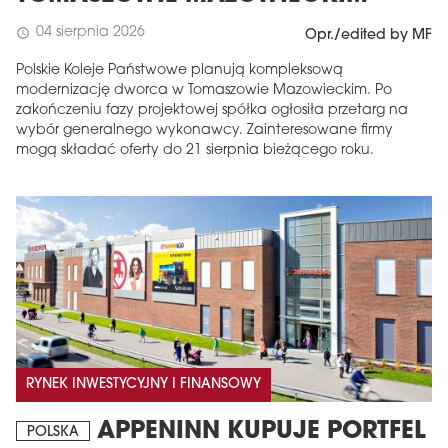
04 sierpnia 2026
schedule
Opr./edited by MF
Polskie Koleje Państwowe planują kompleksową
modernizację dworca w Tomaszowie Mazowieckim. Po
zakończeniu fazy projektowej spółka ogłosiła przetarg na
wybór generalnego wykonawcy. Zainteresowane firmy
mogą składać oferty do 21 sierpnia bieżącego roku.
RYNEK INWESTYCYJNY I FINANSOWY
APPENINN KUPUJE PORTFEL
POLSKA