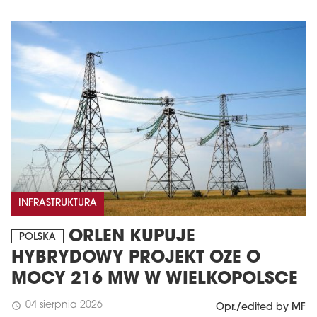
INFRASTRUKTURA
ORLEN KUPUJE
POLSKA
HYBRYDOWY PROJEKT OZE O
MOCY 216 MW W WIELKOPOLSCE
04 sierpnia 2026
schedule
Opr./edited by MF