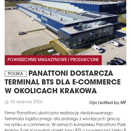
POWIERZCHNIE MAGAZYNOWE I PRODUKCYJNE
PANATTONI DOSTARCZA
POLSKA
TERMINAL BTS DLA E-COMMERCE
W OKOLICACH KRAKOWA
05 sierpnia 2026
schedule
Opr./edited by MF
Firma Panattoni ukończyła realizację dedykowanego
terminala logistycznego dla jednego z wiodących graczy
na rynku e-commerce. W ramach kompleksu Panattoni Park
Kraków East V powstał obiekt typu BTS o powierzchni blisko 8