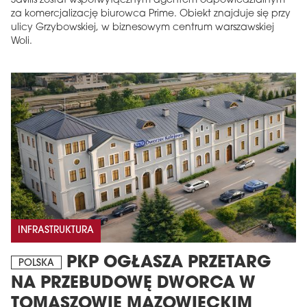
Savills został współwyłącznym agentem odpowiedzialnym
za komercjalizację biurowca Prime. Obiekt znajduje się przy
ulicy Grzybowskiej, w biznesowym centrum warszawskiej
Woli.
INFRASTRUKTURA
PKP OGŁASZA PRZETARG
POLSKA
NA PRZEBUDOWĘ DWORCA W
TOMASZOWIE MAZOWIECKIM