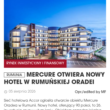
RYNEK INWESTYCYJNY I FINANSOWY
MERCURE OTWIERA NOWY
RUMUNIA
HOTEL W RUMUŃSKIEJ ORADEI
05 sierpnia 2026
schedule
Opr./edited by MF
Sieć hotelowa Accor ogłosiła otwarcie obiektu Mercure
Oradea w Rumunii. Nowy hotel, oferujący 90 pokoi, to 26.