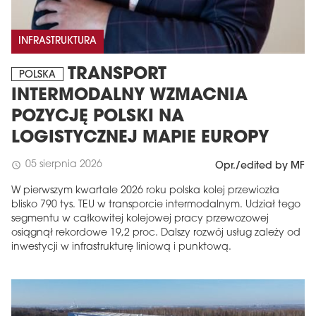
INFRASTRUKTURA
TRANSPORT
POLSKA
INTERMODALNY WZMACNIA
POZYCJĘ POLSKI NA
LOGISTYCZNEJ MAPIE EUROPY
05 sierpnia 2026
schedule
Opr./edited by MF
W pierwszym kwartale 2026 roku polska kolej przewiozła
blisko 790 tys. TEU w transporcie intermodalnym. Udział tego
segmentu w całkowitej kolejowej pracy przewozowej
osiągnął rekordowe 19,2 proc. Dalszy rozwój usług zależy od
inwestycji w infrastrukturę liniową i punktową.