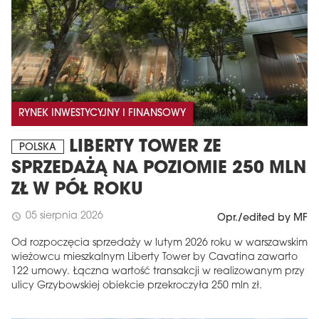
RYNEK INWESTYCYJNY I FINANSOWY
LIBERTY TOWER ZE
POLSKA
SPRZEDAŻĄ NA POZIOMIE 250 MLN
ZŁ W PÓŁ ROKU
05 sierpnia 2026
schedule
Opr./edited by MF
Od rozpoczęcia sprzedaży w lutym 2026 roku w warszawskim
wieżowcu mieszkalnym Liberty Tower by Cavatina zawarto
122 umowy. Łączna wartość transakcji w realizowanym przy
ulicy Grzybowskiej obiekcie przekroczyła 250 mln zł.