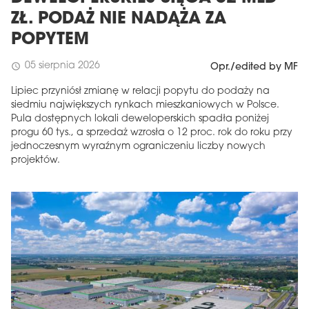
ZŁ. PODAŻ NIE NADĄŻA ZA
POPYTEM
05 sierpnia 2026
schedule
Opr./edited by MF
Lipiec przyniósł zmianę w relacji popytu do podaży na
siedmiu największych rynkach mieszkaniowych w Polsce.
Pula dostępnych lokali deweloperskich spadła poniżej
progu 60 tys., a sprzedaż wzrosła o 12 proc. rok do roku przy
jednoczesnym wyraźnym ograniczeniu liczby nowych
projektów.
MAGAZYN
Wydanie 6 (308)
CZERWIEC 2026
arrow_forward
Więcej w tym wydaniu
Zamów teraz!