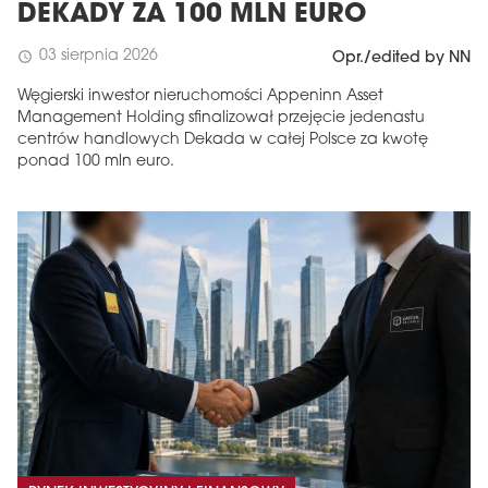
DEKADY ZA 100 MLN EURO
03 sierpnia 2026
schedule
Opr./edited by NN
Węgierski inwestor nieruchomości Appeninn Asset
Management Holding sfinalizował przejęcie jedenastu
centrów handlowych Dekada w całej Polsce za kwotę
ponad 100 mln euro.