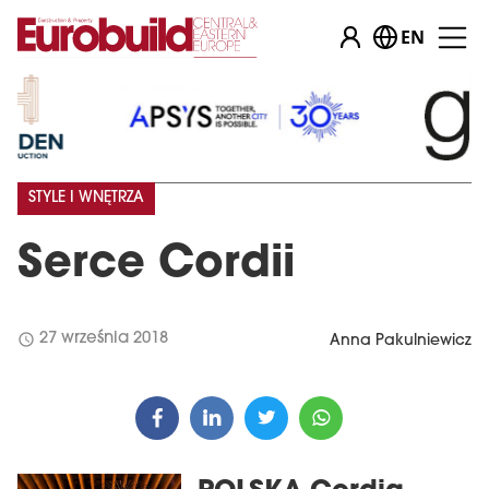
EN
STYLE I WNĘTRZA
Serce Cordii
schedule
27 września 2018
Anna Pakulniewicz