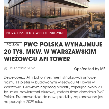
BIURA I PROJEKTY WIELOFUNKCYJNE
PWC POLSKA WYNAJMUJE
POLSKA
20 TYS. MKW. W WARSZAWSKIM
WIEŻOWCU AFI TOWER
04 sierpnia 2026
schedule
Opr./edited by MF
Deweloperzy AFI i Echo Investment sfinalizowali umowę
najmu 11 pięter w budowanym wieżowcu AFI Tower w
Warszawie. Głównym najemcą obiektu, zajmując około 20
tys. mkw. powierzchni biurowej, została firma doradcza PwC
Polska. Przeprowadzka do nowej siedziby zaplanowana jest
na początek 2029 roku.