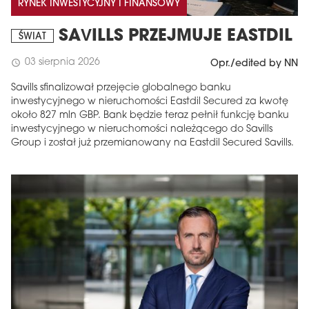
RYNEK INWESTYCYJNY I FINANSOWY
SAVILLS PRZEJMUJE EASTDIL
ŚWIAT
03 sierpnia 2026
schedule
Opr./edited by NN
Savills sfinalizował przejęcie globalnego banku
inwestycyjnego w nieruchomości Eastdil Secured za kwotę
około 827 mln GBP. Bank będzie teraz pełnił funkcję banku
inwestycyjnego w nieruchomości należącego do Savills
Group i został już przemianowany na Eastdil Secured Savills.