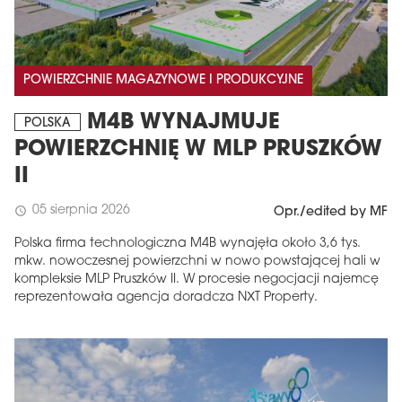
POWIERZCHNIE MAGAZYNOWE I PRODUKCYJNE
M4B WYNAJMUJE
POLSKA
POWIERZCHNIĘ W MLP PRUSZKÓW
II
05 sierpnia 2026
schedule
Opr./edited by MF
Polska firma technologiczna M4B wynajęła około 3,6 tys.
mkw. nowoczesnej powierzchni w nowo powstającej hali w
kompleksie MLP Pruszków II. W procesie negocjacji najemcę
reprezentowała agencja doradcza NXT Property.