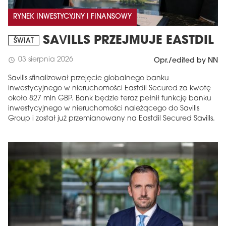
RYNEK INWESTYCYJNY I FINANSOWY
SAVILLS PRZEJMUJE EASTDIL
ŚWIAT
03 sierpnia 2026
schedule
Opr./edited by NN
Savills sfinalizował przejęcie globalnego banku
inwestycyjnego w nieruchomości Eastdil Secured za kwotę
około 827 mln GBP. Bank będzie teraz pełnił funkcję banku
inwestycyjnego w nieruchomości należącego do Savills
Group i został już przemianowany na Eastdil Secured Savills.