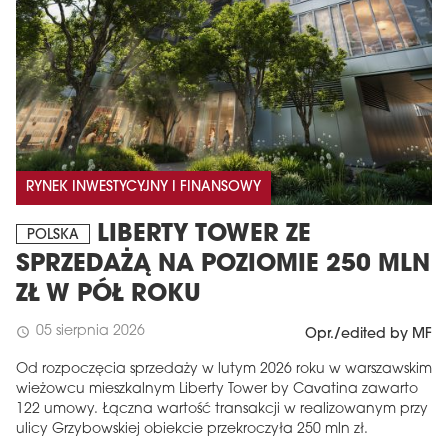
RYNEK INWESTYCYJNY I FINANSOWY
LIBERTY TOWER ZE
POLSKA
SPRZEDAŻĄ NA POZIOMIE 250 MLN
ZŁ W PÓŁ ROKU
05 sierpnia 2026
schedule
Opr./edited by MF
Od rozpoczęcia sprzedaży w lutym 2026 roku w warszawskim
wieżowcu mieszkalnym Liberty Tower by Cavatina zawarto
122 umowy. Łączna wartość transakcji w realizowanym przy
ulicy Grzybowskiej obiekcie przekroczyła 250 mln zł.