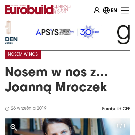
EN
NOSEM W NOS
Nosem w nos z…
Joanną Mroczek
schedule
26 września 2019
Eurobuild CEE
1 / 1