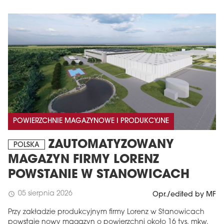
POWIERZCHNIE MAGAZYNOWE I PRODUKCYJNE
ZAUTOMATYZOWANY
POLSKA
MAGAZYN FIRMY LORENZ
POWSTANIE W STANOWICACH
05 sierpnia 2026
schedule
Opr./edited by MF
Przy zakładzie produkcyjnym firmy Lorenz w Stanowicach
powstaje nowy magazyn o powierzchni około 16 tys. mkw.