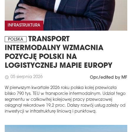
INFRASTRUKTURA
TRANSPORT
POLSKA
INTERMODALNY WZMACNIA
POZYCJĘ POLSKI NA
LOGISTYCZNEJ MAPIE EUROPY
05 sierpnia 2026
schedule
Opr./edited by MF
W pierwszym kwartale 2026 roku polska kolej przewiozła
blisko 790 tys. TEU w transporcie intermodalnym. Udział tego
segmentu w całkowitej kolejowej pracy przewozowej
osiągnął rekordowe 19,2 proc. Dalszy rozwój usług zależy od
inwestycji w infrastrukturę liniową i punktową.