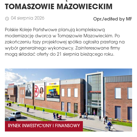
TOMASZOWIE MAZOWIECKIM
04 sierpnia 2026
schedule
Opr./edited by MF
Polskie Koleje Państwowe planują kompleksową
modernizację dworca w Tomaszowie Mazowieckim. Po
zakończeniu fazy projektowej spółka ogłosiła przetarg na
wybór generalnego wykonawcy. Zainteresowane firmy
mogą składać oferty do 21 sierpnia bieżącego roku.
RYNEK INWESTYCYJNY I FINANSOWY