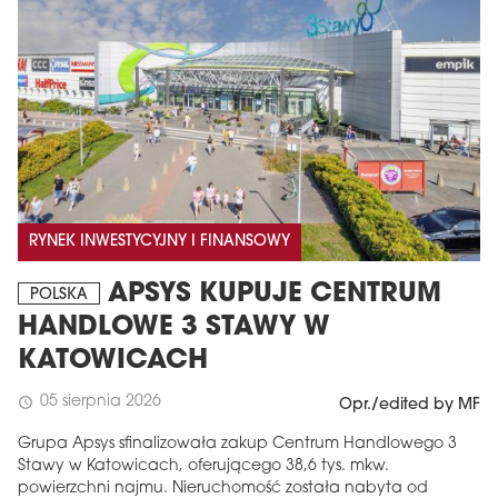
RYNEK INWESTYCYJNY I FINANSOWY
APSYS KUPUJE CENTRUM
POLSKA
HANDLOWE 3 STAWY W
KATOWICACH
05 sierpnia 2026
schedule
Opr./edited by MF
Grupa Apsys sfinalizowała zakup Centrum Handlowego 3
Stawy w Katowicach, oferującego 38,6 tys. mkw.
powierzchni najmu. Nieruchomość została nabyta od