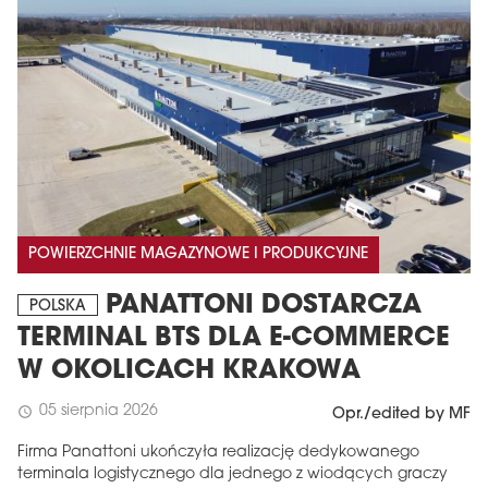
POWIERZCHNIE MAGAZYNOWE I PRODUKCYJNE
PANATTONI DOSTARCZA
POLSKA
TERMINAL BTS DLA E-COMMERCE
W OKOLICACH KRAKOWA
05 sierpnia 2026
schedule
Opr./edited by MF
Firma Panattoni ukończyła realizację dedykowanego
terminala logistycznego dla jednego z wiodących graczy