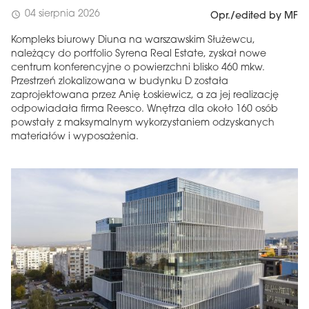
04 sierpnia 2026
schedule
Opr./edited by MF
Kompleks biurowy Diuna na warszawskim Służewcu,
należący do portfolio Syrena Real Estate, zyskał nowe
centrum konferencyjne o powierzchni blisko 460 mkw.
Przestrzeń zlokalizowana w budynku D została
zaprojektowana przez Anię Łoskiewicz, a za jej realizację
odpowiadała firma Reesco. Wnętrza dla około 160 osób
powstały z maksymalnym wykorzystaniem odzyskanych
materiałów i wyposażenia.