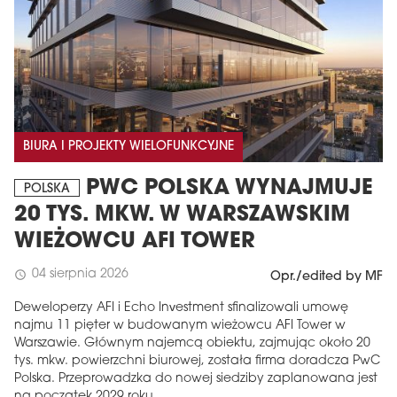
BIURA I PROJEKTY WIELOFUNKCYJNE
PWC POLSKA WYNAJMUJE
POLSKA
20 TYS. MKW. W WARSZAWSKIM
WIEŻOWCU AFI TOWER
04 sierpnia 2026
schedule
Opr./edited by MF
Deweloperzy AFI i Echo Investment sfinalizowali umowę
najmu 11 pięter w budowanym wieżowcu AFI Tower w
Warszawie. Głównym najemcą obiektu, zajmując około 20
tys. mkw. powierzchni biurowej, została firma doradcza PwC
Polska. Przeprowadzka do nowej siedziby zaplanowana jest
na początek 2029 roku.