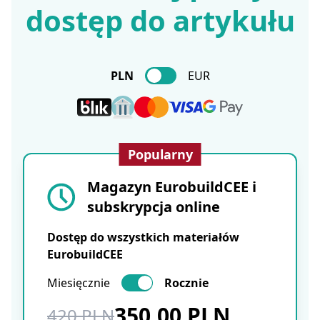
dostęp do artykułu
PLN
EUR
Popularny
Magazyn EurobuildCEE i
subskrypcja online
Dostęp do wszystkich materiałów
EurobuildCEE
Miesięcznie
Rocznie
350.00 PLN
420 PLN