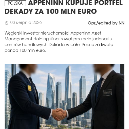
APPENINN KUPUJE PORTFEL
POLSKA
DEKADY ZA 100 MLN EURO
03 sierpnia 2026
schedule
Opr./edited by NN
Węgierski inwestor nieruchomości Appeninn Asset
Management Holding sfinalizował przejęcie jedenastu
centrów handlowych Dekada w całej Polsce za kwotę
ponad 100 mln euro.