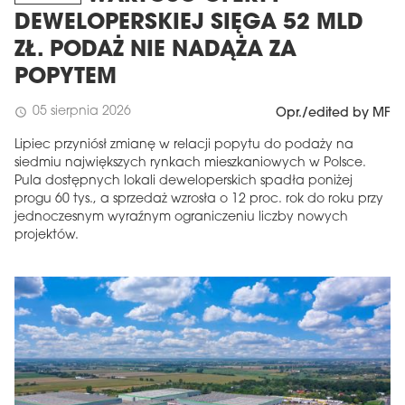
DEWELOPERSKIEJ SIĘGA 52 MLD
ZŁ. PODAŻ NIE NADĄŻA ZA
POPYTEM
05 sierpnia 2026
schedule
Opr./edited by MF
Lipiec przyniósł zmianę w relacji popytu do podaży na
siedmiu największych rynkach mieszkaniowych w Polsce.
Pula dostępnych lokali deweloperskich spadła poniżej
progu 60 tys., a sprzedaż wzrosła o 12 proc. rok do roku przy
jednoczesnym wyraźnym ograniczeniu liczby nowych
MAGAZYN
projektów.
Wydanie 6 (308)
CZERWIEC 2026
arrow_forward
Więcej w tym wydaniu
Zamów teraz!