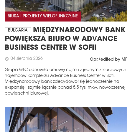
BIURA I PROJEKTY WIELOFUNKCYJNE
MIĘDZYNARODOWY BANK
BUŁGARIA
POWIĘKSZA BIURO W ADVANCE
BUSINESS CENTER W SOFII
04 sierpnia 2026
schedule
Opr./edited by MF
Grupa GTC odnowiła umowę najmu z jednym z kluczowych
najemców kompleksu Advance Business Center w Sofii.
Międzynarodowy bank zdecydował się jednocześnie na
ekspansję i zajmie łącznie ponad 5,5 tys. mkw. nowoczesnej
powierzchni biurowej.