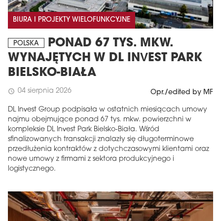
BIURA I PROJEKTY WIELOFUNKCYJNE
PONAD 67 TYS. MKW.
POLSKA
WYNAJĘTYCH W DL INVEST PARK
BIELSKO-BIAŁA
04 sierpnia 2026
schedule
Opr./edited by MF
DL Invest Group podpisała w ostatnich miesiącach umowy
najmu obejmujące ponad 67 tys. mkw. powierzchni w
kompleksie DL Invest Park Bielsko-Biała. Wśród
sfinalizowanych transakcji znalazły się długoterminowe
przedłużenia kontraktów z dotychczasowymi klientami oraz
nowe umowy z firmami z sektora produkcyjnego i
logistycznego.