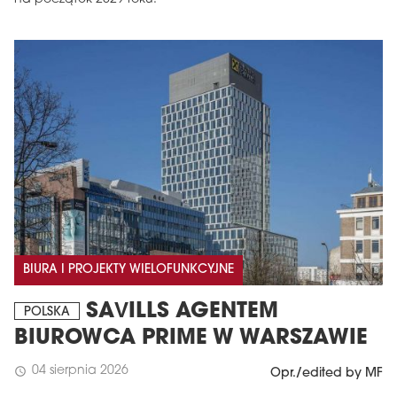
BIURA I PROJEKTY WIELOFUNKCYJNE
SAVILLS AGENTEM
POLSKA
BIUROWCA PRIME W WARSZAWIE
04 sierpnia 2026
schedule
Opr./edited by MF