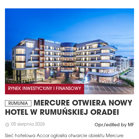
RYNEK INWESTYCYJNY I FINANSOWY
MERCURE OTWIERA NOWY
RUMUNIA
HOTEL W RUMUŃSKIEJ ORADEI
05 sierpnia 2026
schedule
Opr./edited by MF
Sieć hotelowa Accor ogłosiła otwarcie obiektu Mercure