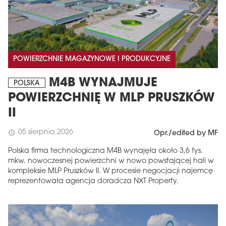
POWIERZCHNIE MAGAZYNOWE I PRODUKCYJNE
M4B WYNAJMUJE
POLSKA
POWIERZCHNIĘ W MLP PRUSZKÓW
II
05 sierpnia 2026
schedule
Opr./edited by MF
Polska firma technologiczna M4B wynajęła około 3,6 tys.
mkw. nowoczesnej powierzchni w nowo powstającej hali w
kompleksie MLP Pruszków II. W procesie negocjacji najemcę
reprezentowała agencja doradcza NXT Property.