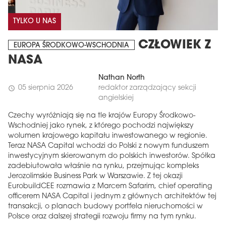
TYLKO U NAS
CZŁOWIEK Z
EUROPA ŚRODKOWO-WSCHODNIA
NASA
Nathan North
05 sierpnia 2026
redaktor zarządzający sekcji
schedule
angielskiej
Czechy wyróżniają się na tle krajów Europy Środkowo-
Wschodniej jako rynek, z którego pochodzi największy
wolumen krajowego kapitału inwestowanego w regionie.
Teraz NASA Capital wchodzi do Polski z nowym funduszem
inwestycyjnym skierowanym do polskich inwestorów. Spółka
zadebiutowała właśnie na rynku, przejmując kompleks
Jerozolimskie Business Park w Warszawie. Z tej okazji
EurobuildCEE rozmawia z Marcem Safarim, chief operating
officerem NASA Capital i jednym z głównych architektów tej
transakcji, o planach budowy portfela nieruchomości w
Polsce oraz dalszej strategii rozwoju firmy na tym rynku.