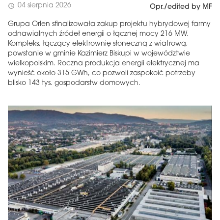
04 sierpnia 2026
schedule
Opr./edited by MF
Grupa Orlen sfinalizowała zakup projektu hybrydowej farmy
odnawialnych źródeł energii o łącznej mocy 216 MW.
Kompleks, łączący elektrownię słoneczną z wiatrową,
powstanie w gminie Kazimierz Biskupi w województwie
wielkopolskim. Roczna produkcja energii elektrycznej ma
wynieść około 315 GWh, co pozwoli zaspokoić potrzeby
blisko 143 tys. gospodarstw domowych.