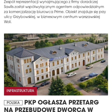
Zespół reprezentacji wynajmującego z firmy doradczej
Savills został współwyłącznym agentem odpowiedzialnym
za komercjalizację biurowca Prime. Obiekt znajduje się przy
ulicy Grzybowskiej, w biznesowym centrum warszawskiej
Woli.
INFRASTRUKTURA
PKP OGŁASZA PRZETARG
POLSKA
NA PRZEBUDOWĘ DWORCA W