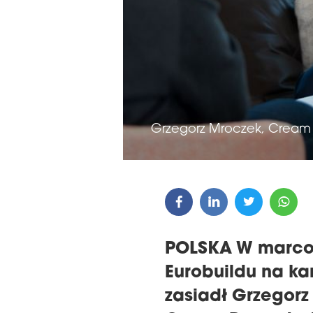
GALA WRĘCZENIA NAGRÓD
22. KONF
THE 16TH CENTRAL &
MAGAZYNÓ
EASTERN EUROPE
REGIONIE
EUROBUILDCEE AWARDS 2026
Grzegorz Mroczek, Cream 
POLSKA W marco
Eurobuildu na ka
zasiadł Grzegorz