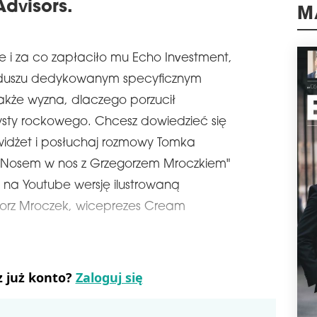
sez
dvisors.
dyst
M
Trzc
Savil
e i za co zapłaciło mu Echo Investment,
schedule
0
duszu dedykowanym specyficznym
NOS
akże wyzna, dlaczego porzucił
Zapr
rozm
zysty rockowego. Chcesz dowiedzieć się
Seri
y widżet i posłuchaj rozmowy Tomka
dire
"Nosem w nos z Grzegorzem Mroczkiem"
schedule
2
j na Youtube wersję ilustrowaną
NOS
MIS
zegorz Mroczek, wiceprezes Cream
Zapr
rozm
tym 
Misi
z już konto?
Zaloguj się
schedule
0
NOS
SZA