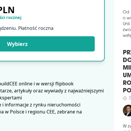
Po d
 PLN
sezo
ogie
ci rocznej
Od 
wic
o w
za i
ądzeniu. Płatność roczna
Unii
samo
zwol
char
wstę
Wybierz
schedule
0
NOS
PR
MR
DO
POL
Euro
MI
zasi
UM
ldCEE online i w wersji flipbook
Crea
RO
arze, artykuły oraz wywiady z najważniejszymi
schedule
0
P
ekspertami
NOS
2
 i informacje z rynku nieruchomości
schedule
NO
 w Polsce i regionu CEE, zebrane na
POL
Euro
kobi