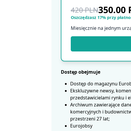
350.00
420 PLN
Oszczędzasz 17% przy płatnoś
Miesięcznie na jednym urz
Dostęp obejmuje
Dostęp do magazynu Eurobui
Ekskluzywne newsy, koment
przedstawicielami rynku i 
Archiwum zawierające dane
komercyjnych i budownictwa
przestrzeni 27 lat;
Eurojobsy