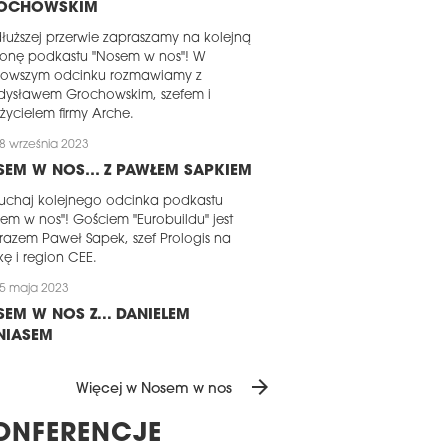
OCHOWSKIM
łuższej przerwie zapraszamy na kolejną
łonę podkastu "Nosem w nos"! W
nowszym odcinku rozmawiamy z
dysławem Grochowskim, szefem i
życielem firmy Arche.
8 września 2023
SEM W NOS… Z PAWŁEM SAPKIEM
uchaj kolejnego odcinka podkastu
em w nos"! Gościem "Eurobuildu" jest
razem Paweł Sapek, szef Prologis na
kę i region CEE.
5 maja 2023
EM W NOS Z... DANIELEM
NIASEM
aszamy na kolejny odcinek podkastu
arrow_forward
em w nos"! Dziś gościem "Eurobuildu"
Więcej w Nosem w nos
 Daniel Bienias, szef CBRE na Polskę i
on CEE.
ONFERENCJE