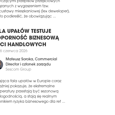
wiązku z pojawiającymi się pytaniami
 Złotej 44 usiadła Jolanta Nowakowska-
ch, partner i szefowa działu
yczącymi przepisów przejściowych
uchomości kancelarii Greenberg Traurig.
ązanych z wygaszeniem tzw.
custawy mieszkaniowej (lex deweloper),
0 stycznia 2020
o podkreślić, że obowiązując ...
EM W NOS Z... BOŻENĄ
ERSZEWSKĄ-MROZIEWICZ
LA UPAŁÓW TESTUJE
SKA W pierwszym noworocznym
PORNOŚĆ BIZNESOWĄ
iadzie przy podkastowym stole
buildu ustawionym przy Złotej 44
ECI HANDLOWYCH
imy Bożenę Gierszewską-Mroziewicz,
6 czerwca 2026
ową polskiego Neinvera.
Mateusz Soroka
, Commercial
0 grudnia 2019
Director i członek zarządu
SEM W NOS Z… DARKIEM
Sescom Group
GLICKIM
KA Zapraszamy na ostatnią premierę
ająca fala upałów w Europie coraz
astu w tym roku – w apartamencie przy
aźniej pokazuje, że ekstremalne
ej 44 zasiadł jednocześnie gość i
peratury przestają być sezonową
odarz, czyli Darek Węglicki, country
dogodnością, a stają się realnym
ger Catelli.
nikiem ryzyka biznesowego dla ret ...
6 grudnia 2019