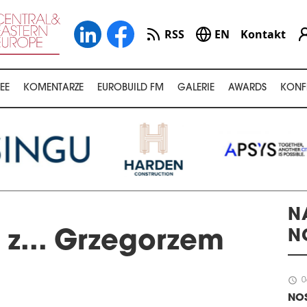
RSS
EN
Kontakt
EE
KOMENTARZE
EUROBUILD FM
GALERIE
AWARDS
KONF
N
N
z... Grzegorzem
schedule
0
NOS