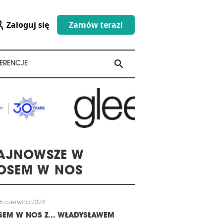
Zaloguj się
Zamów teraz!
search
search
ERENCJE
AJNOWSZE W
OSEM W NOS
6 czerwca 2024
EM W NOS Z... WŁADYSŁAWEM