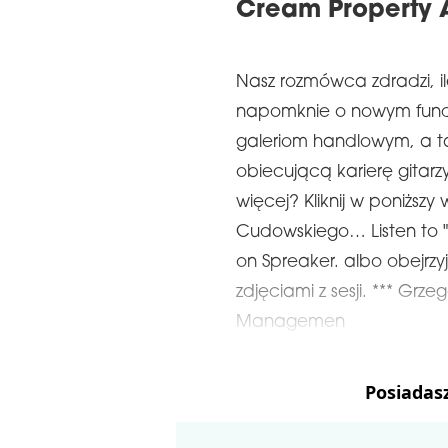
Cream Property A
Nasz rozmówca zdradzi, il
napomknie o nowym fun
galeriom handlowym, a t
obiecującą karierę gitar
więcej? Kliknij w poniższ
Cudowskiego… Listen to 
on Spreaker. albo obejrzy
zdjęciami z sesji. *** Gr
Managemen
Posiadas