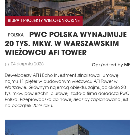
BIURA I PROJEKTY WIELOFUNKCYJNE
PWC POLSKA WYNAJMUJE
POLSKA
20 TYS. MKW. W WARSZAWSKIM
WIEŻOWCU AFI TOWER
04 sierpnia 2026
schedule
Opr./edited by MF
Deweloperzy AFI i Echo Investment sfinalizowali umowę
najmu 11 pięter w budowanym wieżowcu AFI Tower w
Warszawie. Głównym najemcą obiektu, zajmując około 20
tys. mkw. powierzchni biurowej, została firma doradcza PwC
Polska. Przeprowadzka do nowej siedziby zaplanowana jest
na początek 2029 roku.