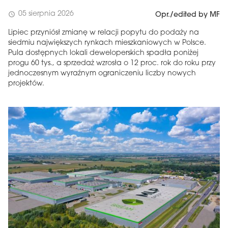
05 sierpnia 2026
schedule
Opr./edited by MF
Lipiec przyniósł zmianę w relacji popytu do podaży na
siedmiu największych rynkach mieszkaniowych w Polsce.
Pula dostępnych lokali deweloperskich spadła poniżej
progu 60 tys., a sprzedaż wzrosła o 12 proc. rok do roku przy
jednoczesnym wyraźnym ograniczeniu liczby nowych
projektów.