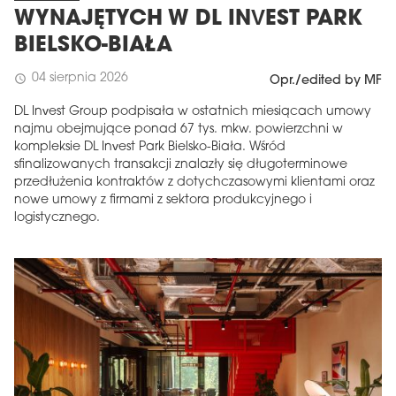
WYNAJĘTYCH W DL INVEST PARK
BIELSKO-BIAŁA
04 sierpnia 2026
schedule
Opr./edited by MF
DL Invest Group podpisała w ostatnich miesiącach umowy
najmu obejmujące ponad 67 tys. mkw. powierzchni w
kompleksie DL Invest Park Bielsko-Biała. Wśród
sfinalizowanych transakcji znalazły się długoterminowe
przedłużenia kontraktów z dotychczasowymi klientami oraz
nowe umowy z firmami z sektora produkcyjnego i
logistycznego.