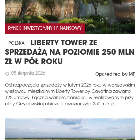
RYNEK INWESTYCYJNY I FINANSOWY
LIBERTY TOWER ZE
POLSKA
SPRZEDAŻĄ NA POZIOMIE 250 MLN
ZŁ W PÓŁ ROKU
05 sierpnia 2026
schedule
Opr./edited by MF
Od rozpoczęcia sprzedaży w lutym 2026 roku w warszawskim
wieżowcu mieszkalnym Liberty Tower by Cavatina zawarto
122 umowy. Łączna wartość transakcji w realizowanym przy
ulicy Grzybowskiej obiekcie przekroczyła 250 mln zł.