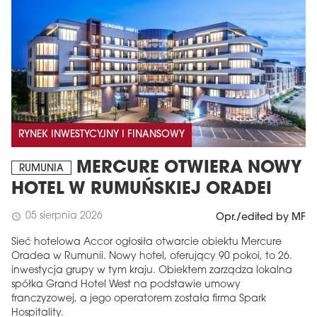
RYNEK INWESTYCYJNY I FINANSOWY
MERCURE OTWIERA NOWY
RUMUNIA
HOTEL W RUMUŃSKIEJ ORADEI
05 sierpnia 2026
schedule
Opr./edited by MF
Sieć hotelowa Accor ogłosiła otwarcie obiektu Mercure
Oradea w Rumunii. Nowy hotel, oferujący 90 pokoi, to 26.
inwestycja grupy w tym kraju. Obiektem zarządza lokalna
spółka Grand Hotel West na podstawie umowy
franczyzowej, a jego operatorem została firma Spark
Hospitality.