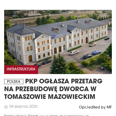
INFRASTRUKTURA
PKP OGŁASZA PRZETARG
POLSKA
NA PRZEBUDOWĘ DWORCA W
TOMASZOWIE MAZOWIECKIM
04 sierpnia 2026
schedule
Opr./edited by MF