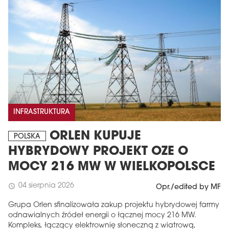
INFRASTRUKTURA
ORLEN KUPUJE
POLSKA
HYBRYDOWY PROJEKT OZE O
MOCY 216 MW W WIELKOPOLSCE
04 sierpnia 2026
schedule
Opr./edited by MF
Grupa Orlen sfinalizowała zakup projektu hybrydowej farmy
odnawialnych źródeł energii o łącznej mocy 216 MW.
Kompleks, łączący elektrownię słoneczną z wiatrową,