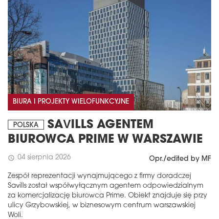
BIURA I PROJEKTY WIELOFUNKCYJNE
SAVILLS AGENTEM
POLSKA
BIUROWCA PRIME W WARSZAWIE
04 sierpnia 2026
schedule
Opr./edited by MF
Zespół reprezentacji wynajmującego z firmy doradczej
Savills został współwyłącznym agentem odpowiedzialnym
za komercjalizację biurowca Prime. Obiekt znajduje się przy
ulicy Grzybowskiej, w biznesowym centrum warszawskiej
Woli.