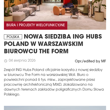
BIURA I PROJEKTY WIELOFUNKCYJNE
NOWA SIEDZIBA ING HUBS
POLSKA
POLAND W WARSZAWSKIM
BIUROWCU THE FORM
04 sierpnia 2026
schedule
Opr./edited by MF
Zespół ING Hubs Poland oficjalnie korzysta z nowej siedziby
w biurowcu The Form na warszawskiej Woli. Biuro o
powierzchni ponad 6 tys. mkw., zaprojektowane przez
pracownię architektoniczną MIXD, zlokalizowano na
dawnych terenach zakładów poligraficznych Domu Słowa
Polskiego.