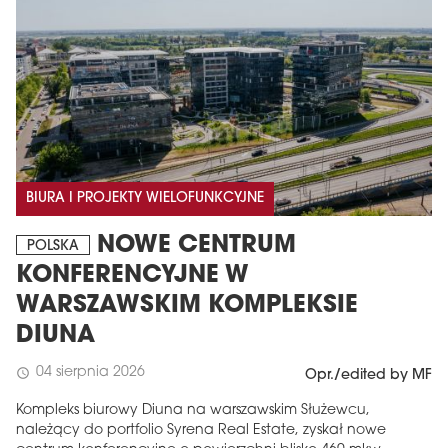
BIURA I PROJEKTY WIELOFUNKCYJNE
NOWE CENTRUM
POLSKA
KONFERENCYJNE W
WARSZAWSKIM KOMPLEKSIE
DIUNA
04 sierpnia 2026
schedule
Opr./edited by MF
Kompleks biurowy Diuna na warszawskim Służewcu,
należący do portfolio Syrena Real Estate, zyskał nowe