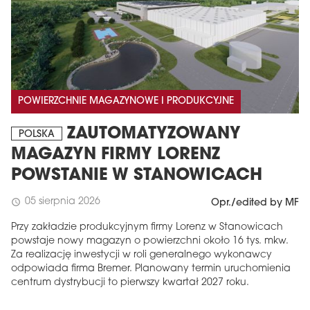
POWIERZCHNIE MAGAZYNOWE I PRODUKCYJNE
ZAUTOMATYZOWANY
POLSKA
MAGAZYN FIRMY LORENZ
POWSTANIE W STANOWICACH
05 sierpnia 2026
schedule
Opr./edited by MF
Przy zakładzie produkcyjnym firmy Lorenz w Stanowicach
powstaje nowy magazyn o powierzchni około 16 tys. mkw.
Za realizację inwestycji w roli generalnego wykonawcy
odpowiada firma Bremer. Planowany termin uruchomienia
centrum dystrybucji to pierwszy kwartał 2027 roku.