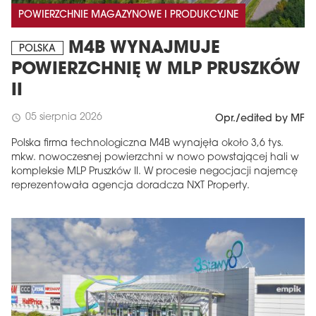
POWIERZCHNIE MAGAZYNOWE I PRODUKCYJNE
M4B WYNAJMUJE
POLSKA
POWIERZCHNIĘ W MLP PRUSZKÓW
II
05 sierpnia 2026
schedule
Opr./edited by MF
Polska firma technologiczna M4B wynajęła około 3,6 tys.
mkw. nowoczesnej powierzchni w nowo powstającej hali w
kompleksie MLP Pruszków II. W procesie negocjacji najemcę
reprezentowała agencja doradcza NXT Property.