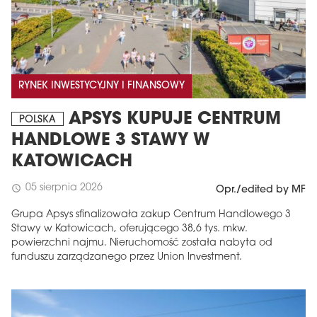
RYNEK INWESTYCYJNY I FINANSOWY
APSYS KUPUJE CENTRUM
POLSKA
HANDLOWE 3 STAWY W
KATOWICACH
05 sierpnia 2026
schedule
Opr./edited by MF
Grupa Apsys sfinalizowała zakup Centrum Handlowego 3
Stawy w Katowicach, oferującego 38,6 tys. mkw.
powierzchni najmu. Nieruchomość została nabyta od
funduszu zarządzanego przez Union Investment.