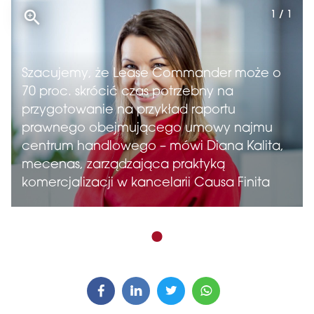
1 / 1
Szacujemy, że Lease Commander może o
70 proc. skrócić czas potrzebny na
przygotowanie na przykład raportu
prawnego obejmującego umowy najmu
centrum handlowego – mówi Diana Kalita,
mecenas, zarządzająca praktyką
komercjalizacji w kancelarii Causa Finita