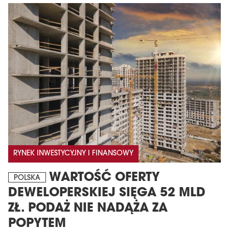
MAGAZYN
Wydanie 6 (308)
RYNEK INWESTYCYJNY I FINANSOWY
CZERWIEC 2026
arrow_forward
Więcej w tym wydaniu
WARTOŚĆ OFERTY
POLSKA
Zamów teraz!
DEWELOPERSKIEJ SIĘGA 52 MLD
ZŁ. PODAŻ NIE NADĄŻA ZA
POPYTEM