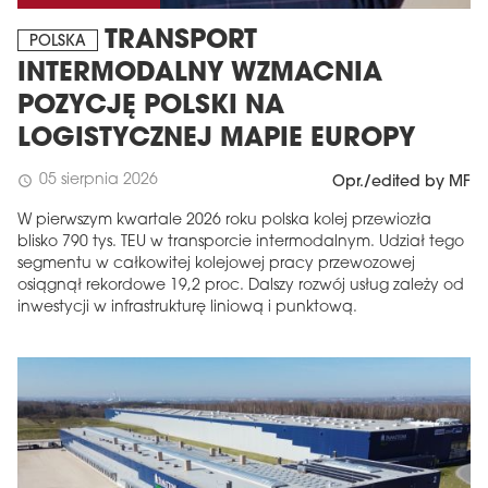
TRANSPORT
POLSKA
INTERMODALNY WZMACNIA
POZYCJĘ POLSKI NA
LOGISTYCZNEJ MAPIE EUROPY
05 sierpnia 2026
schedule
Opr./edited by MF
W pierwszym kwartale 2026 roku polska kolej przewiozła
blisko 790 tys. TEU w transporcie intermodalnym. Udział tego
segmentu w całkowitej kolejowej pracy przewozowej
osiągnął rekordowe 19,2 proc. Dalszy rozwój usług zależy od
inwestycji w infrastrukturę liniową i punktową.