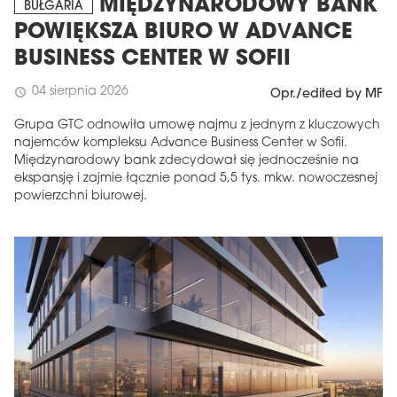
MIĘDZYNARODOWY BANK
BUŁGARIA
POWIĘKSZA BIURO W ADVANCE
BUSINESS CENTER W SOFII
04 sierpnia 2026
schedule
Opr./edited by MF
Grupa GTC odnowiła umowę najmu z jednym z kluczowych
najemców kompleksu Advance Business Center w Sofii.
Międzynarodowy bank zdecydował się jednocześnie na
ekspansję i zajmie łącznie ponad 5,5 tys. mkw. nowoczesnej
powierzchni biurowej.