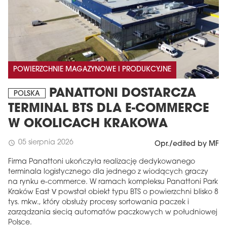
POWIERZCHNIE MAGAZYNOWE I PRODUKCYJNE
PANATTONI DOSTARCZA
POLSKA
TERMINAL BTS DLA E-COMMERCE
W OKOLICACH KRAKOWA
05 sierpnia 2026
schedule
Opr./edited by MF
Firma Panattoni ukończyła realizację dedykowanego
terminala logistycznego dla jednego z wiodących graczy
na rynku e-commerce. W ramach kompleksu Panattoni Park
Kraków East V powstał obiekt typu BTS o powierzchni blisko 8
tys. mkw., który obsłuży procesy sortowania paczek i
zarządzania siecią automatów paczkowych w południowej
Polsce.