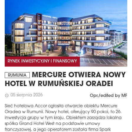
RYNEK INWESTYCYJNY I FINANSOWY
MERCURE OTWIERA NOWY
RUMUNIA
HOTEL W RUMUŃSKIEJ ORADEI
05 sierpnia 2026
schedule
Opr./edited by MF
Sieć hotelowa Accor ogłosiła otwarcie obiektu Mercure
Oradea w Rumunii. Nowy hotel, oferujący 90 pokoi, to 26.
inwestycja grupy w tym kraju. Obiektem zarządza lokalna
spółka Grand Hotel West na podstawie umowy
franczyzowej, a jego operatorem została firma Spark