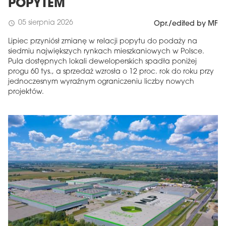
POPYTEM
05 sierpnia 2026
schedule
Opr./edited by MF
Lipiec przyniósł zmianę w relacji popytu do podaży na
siedmiu największych rynkach mieszkaniowych w Polsce.
Pula dostępnych lokali deweloperskich spadła poniżej
progu 60 tys., a sprzedaż wzrosła o 12 proc. rok do roku przy
jednoczesnym wyraźnym ograniczeniu liczby nowych
projektów.