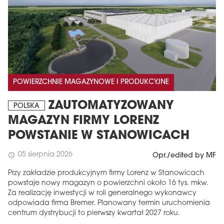
POWIERZCHNIE MAGAZYNOWE I PRODUKCYJNE
ZAUTOMATYZOWANY
POLSKA
MAGAZYN FIRMY LORENZ
POWSTANIE W STANOWICACH
05 sierpnia 2026
schedule
Opr./edited by MF
Przy zakładzie produkcyjnym firmy Lorenz w Stanowicach
powstaje nowy magazyn o powierzchni około 16 tys. mkw.
Za realizację inwestycji w roli generalnego wykonawcy
odpowiada firma Bremer. Planowany termin uruchomienia
centrum dystrybucji to pierwszy kwartał 2027 roku.