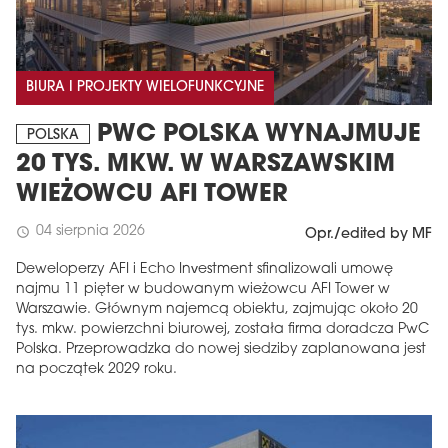
BIURA I PROJEKTY WIELOFUNKCYJNE
PWC POLSKA WYNAJMUJE
POLSKA
20 TYS. MKW. W WARSZAWSKIM
WIEŻOWCU AFI TOWER
04 sierpnia 2026
schedule
Opr./edited by MF
Deweloperzy AFI i Echo Investment sfinalizowali umowę
najmu 11 pięter w budowanym wieżowcu AFI Tower w
Warszawie. Głównym najemcą obiektu, zajmując około 20
tys. mkw. powierzchni biurowej, została firma doradcza PwC
Polska. Przeprowadzka do nowej siedziby zaplanowana jest
na początek 2029 roku.