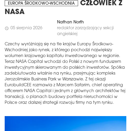
CZŁOWIEK Z
EUROPA ŚRODKOWO-WSCHODNIA
NASA
Nathan North
05 sierpnia 2026
redaktor zarządzający sekcji
schedule
angielskiej
Czechy wyróżniają się na tle krajów Europy Środkowo-
Wschodniej jako rynek, z którego pochodzi największy
wolumen krajowego kapitału inwestowanego w regionie.
Teraz NASA Capital wchodzi do Polski z nowym funduszem
inwestycyjnym skierowanym do polskich inwestorów. Spółka
zadebiutowała właśnie na rynku, przejmując kompleks
Jerozolimskie Business Park w Warszawie. Z tej okazji
EurobuildCEE rozmawia z Marcem Safarim, chief operating
officerem NASA Capital i jednym z głównych architektów tej
transakcji, o planach budowy portfela nieruchomości w
Polsce oraz dalszej strategii rozwoju firmy na tym rynku.