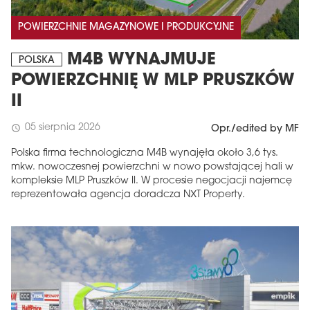
POWIERZCHNIE MAGAZYNOWE I PRODUKCYJNE
M4B WYNAJMUJE
POLSKA
POWIERZCHNIĘ W MLP PRUSZKÓW
II
05 sierpnia 2026
schedule
Opr./edited by MF
Polska firma technologiczna M4B wynajęła około 3,6 tys.
mkw. nowoczesnej powierzchni w nowo powstającej hali w
kompleksie MLP Pruszków II. W procesie negocjacji najemcę
reprezentowała agencja doradcza NXT Property.