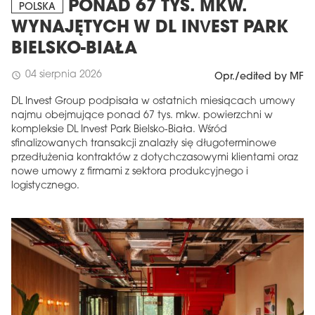
PONAD 67 TYS. MKW.
POLSKA
WYNAJĘTYCH W DL INVEST PARK
BIELSKO-BIAŁA
04 sierpnia 2026
schedule
Opr./edited by MF
DL Invest Group podpisała w ostatnich miesiącach umowy
najmu obejmujące ponad 67 tys. mkw. powierzchni w
kompleksie DL Invest Park Bielsko-Biała. Wśród
sfinalizowanych transakcji znalazły się długoterminowe
przedłużenia kontraktów z dotychczasowymi klientami oraz
nowe umowy z firmami z sektora produkcyjnego i
logistycznego.