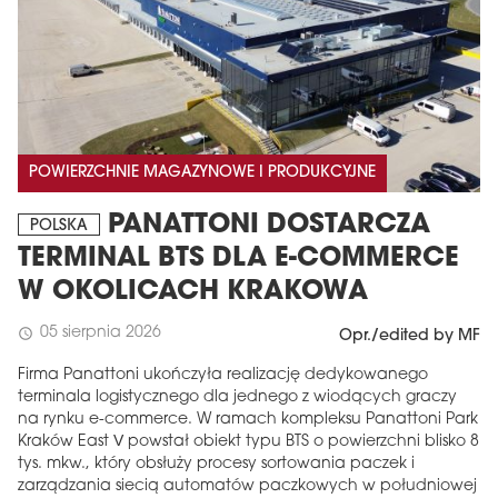
POWIERZCHNIE MAGAZYNOWE I PRODUKCYJNE
PANATTONI DOSTARCZA
POLSKA
TERMINAL BTS DLA E-COMMERCE
W OKOLICACH KRAKOWA
05 sierpnia 2026
schedule
Opr./edited by MF
Firma Panattoni ukończyła realizację dedykowanego
terminala logistycznego dla jednego z wiodących graczy
na rynku e-commerce. W ramach kompleksu Panattoni Park
Kraków East V powstał obiekt typu BTS o powierzchni blisko 8
tys. mkw., który obsłuży procesy sortowania paczek i
zarządzania siecią automatów paczkowych w południowej