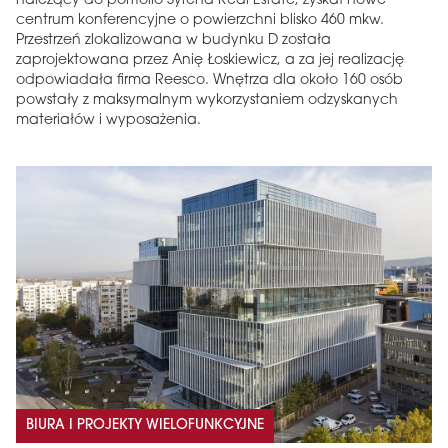
należący do portfolio Syrena Real Estate, zyskał nowe
centrum konferencyjne o powierzchni blisko 460 mkw.
Przestrzeń zlokalizowana w budynku D została
zaprojektowana przez Anię Łoskiewicz, a za jej realizację
odpowiadała firma Reesco. Wnętrza dla około 160 osób
powstały z maksymalnym wykorzystaniem odzyskanych
materiałów i wyposażenia.
BIURA I PROJEKTY WIELOFUNKCYJNE