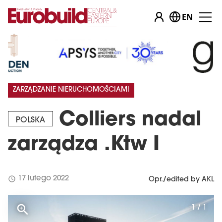
EN
ZARZĄDZANIE NIERUCHOMOŚCIAMI
Colliers nadal
POLSKA
zarządza .Ktw I
schedule
17 lutego 2022
Opr./edited by AKL
1 / 1