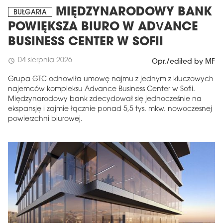
MIĘDZYNARODOWY BANK
BUŁGARIA
POWIĘKSZA BIURO W ADVANCE
BUSINESS CENTER W SOFII
04 sierpnia 2026
schedule
Opr./edited by MF
Grupa GTC odnowiła umowę najmu z jednym z kluczowych
najemców kompleksu Advance Business Center w Sofii.
Międzynarodowy bank zdecydował się jednocześnie na
ekspansję i zajmie łącznie ponad 5,5 tys. mkw. nowoczesnej
powierzchni biurowej.