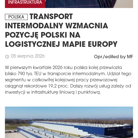
INFRASTRUKTURA
TRANSPORT
POLSKA
INTERMODALNY WZMACNIA
POZYCJĘ POLSKI NA
LOGISTYCZNEJ MAPIE EUROPY
05 sierpnia 2026
schedule
Opr./edited by MF
W pierwszym kwartale 2026 roku polska kolej przewiozła
blisko 790 tys. TEU w transporcie intermodalnym. Udział tego
segmentu w całkowitej kolejowej pracy przewozowej
osiągnął rekordowe 19,2 proc. Dalszy rozwój usług zależy od
inwestycji w infrastrukturę liniową i punktową.