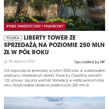
RYNEK INWESTYCYJNY I FINANSOWY
LIBERTY TOWER ZE
POLSKA
SPRZEDAŻĄ NA POZIOMIE 250 MLN
ZŁ W PÓŁ ROKU
05 sierpnia 2026
schedule
Opr./edited by MF
Od rozpoczęcia sprzedaży w lutym 2026 roku w warszawskim
wieżowcu mieszkalnym Liberty Tower by Cavatina zawarto
122 umowy. Łączna wartość transakcji w realizowanym przy
ulicy Grzybowskiej obiekcie przekroczyła 250 mln zł.