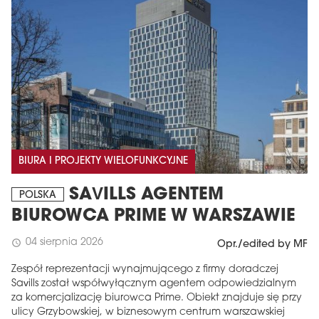
BIURA I PROJEKTY WIELOFUNKCYJNE
SAVILLS AGENTEM
POLSKA
BIUROWCA PRIME W WARSZAWIE
04 sierpnia 2026
schedule
Opr./edited by MF
Zespół reprezentacji wynajmującego z firmy doradczej
Savills został współwyłącznym agentem odpowiedzialnym
za komercjalizację biurowca Prime. Obiekt znajduje się przy
ulicy Grzybowskiej, w biznesowym centrum warszawskiej