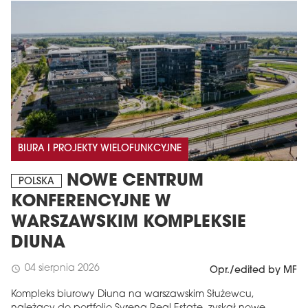
BIURA I PROJEKTY WIELOFUNKCYJNE
NOWE CENTRUM
POLSKA
KONFERENCYJNE W
WARSZAWSKIM KOMPLEKSIE
DIUNA
04 sierpnia 2026
schedule
Opr./edited by MF
Kompleks biurowy Diuna na warszawskim Służewcu,