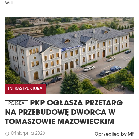
Woli.
INFRASTRUKTURA
PKP OGŁASZA PRZETARG
POLSKA
NA PRZEBUDOWĘ DWORCA W
TOMASZOWIE MAZOWIECKIM
04 sierpnia 2026
schedule
Opr./edited by MF