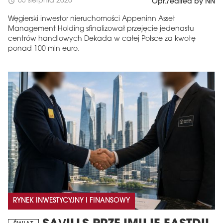
03 sierpnia 2026
schedule
Opr./edited by NN
Węgierski inwestor nieruchomości Appeninn Asset
Management Holding sfinalizował przejęcie jedenastu
centrów handlowych Dekada w całej Polsce za kwotę
ponad 100 mln euro.
RYNEK INWESTYCYJNY I FINANSOWY