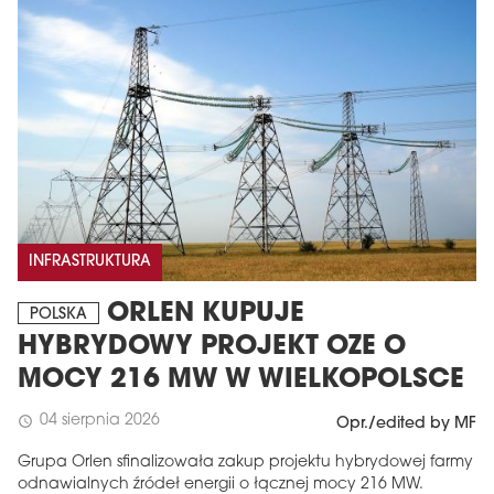
INFRASTRUKTURA
ORLEN KUPUJE
POLSKA
HYBRYDOWY PROJEKT OZE O
MOCY 216 MW W WIELKOPOLSCE
04 sierpnia 2026
schedule
Opr./edited by MF
Grupa Orlen sfinalizowała zakup projektu hybrydowej farmy
odnawialnych źródeł energii o łącznej mocy 216 MW.