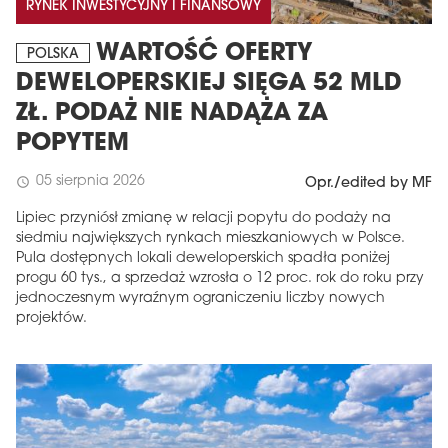
RYNEK INWESTYCYJNY I FINANSOWY
WARTOŚĆ OFERTY
POLSKA
DEWELOPERSKIEJ SIĘGA 52 MLD
ZŁ. PODAŻ NIE NADĄŻA ZA
POPYTEM
05 sierpnia 2026
schedule
Opr./edited by MF
Lipiec przyniósł zmianę w relacji popytu do podaży na
siedmiu największych rynkach mieszkaniowych w Polsce.
Pula dostępnych lokali deweloperskich spadła poniżej
progu 60 tys., a sprzedaż wzrosła o 12 proc. rok do roku przy
jednoczesnym wyraźnym ograniczeniu liczby nowych
projektów.