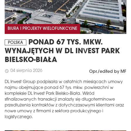
BIURA I PROJEKTY WIELOFUNKCYJNE
PONAD 67 TYS. MKW.
POLSKA
WYNAJĘTYCH W DL INVEST PARK
BIELSKO-BIAŁA
04 sierpnia 2026
schedule
Opr./edited by MF
DL Invest Group podpisała w ostatnich miesiącach umowy
najmu obejmujące ponad 67 tys. mkw. powierzchni w
kompleksie DL Invest Park Bielsko-Biała. Wśród
sfinalizowanych transakcji znalazły się długoterminowe
przedłużenia kontraktów z dotychczasowymi klientami oraz
nowe umowy z firmami z sektora produkcyjnego i
logistycznego.