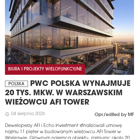
BIURA I PROJEKTY WIELOFUNKCYJNE
PWC POLSKA WYNAJMUJE
POLSKA
20 TYS. MKW. W WARSZAWSKIM
WIEŻOWCU AFI TOWER
04 sierpnia 2026
schedule
Opr./edited by MF
Deweloperzy AFI i Echo Investment sfinalizowali umowę
najmu 11 pięter w budowanym wieżowcu AFI Tower w
Warszawie. Głównym najemcą obiektu, zajmując około 20