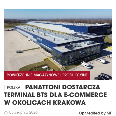
POWIERZCHNIE MAGAZYNOWE I PRODUKCYJNE
PANATTONI DOSTARCZA
POLSKA
TERMINAL BTS DLA E-COMMERCE
W OKOLICACH KRAKOWA
05 sierpnia 2026
schedule
Opr./edited by MF