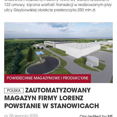
122 umowy. Łączna wartość transakcji w realizowanym przy
ulicy Grzybowskiej obiekcie przekroczyła 250 mln zł.
POWIERZCHNIE MAGAZYNOWE I PRODUKCYJNE
ZAUTOMATYZOWANY
POLSKA
MAGAZYN FIRMY LORENZ
POWSTANIE W STANOWICACH
05 sierpnia 2026
schedule
Opr./edited by MF