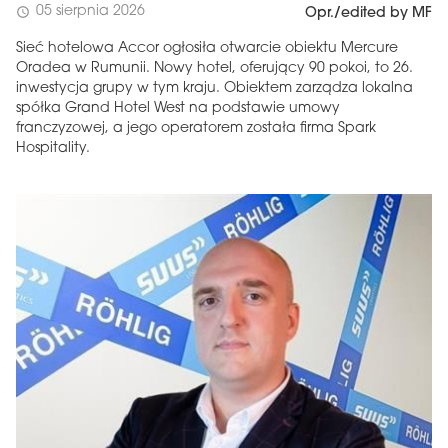
05 sierpnia 2026
schedule
Opr./edited by MF
Sieć hotelowa Accor ogłosiła otwarcie obiektu Mercure
Oradea w Rumunii. Nowy hotel, oferujący 90 pokoi, to 26.
inwestycja grupy w tym kraju. Obiektem zarządza lokalna
spółka Grand Hotel West na podstawie umowy
franczyzowej, a jego operatorem została firma Spark
Hospitality.