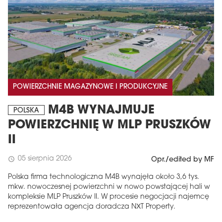
POWIERZCHNIE MAGAZYNOWE I PRODUKCYJNE
M4B WYNAJMUJE
POLSKA
POWIERZCHNIĘ W MLP PRUSZKÓW
II
05 sierpnia 2026
schedule
Opr./edited by MF
Polska firma technologiczna M4B wynajęła około 3,6 tys.
mkw. nowoczesnej powierzchni w nowo powstającej hali w
kompleksie MLP Pruszków II. W procesie negocjacji najemcę
reprezentowała agencja doradcza NXT Property.