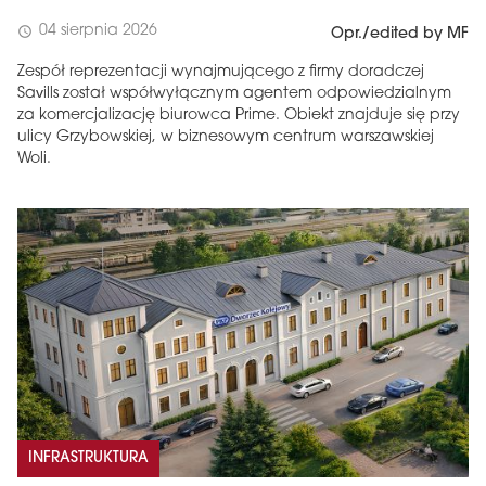
04 sierpnia 2026
schedule
Opr./edited by MF
Zespół reprezentacji wynajmującego z firmy doradczej
Savills został współwyłącznym agentem odpowiedzialnym
za komercjalizację biurowca Prime. Obiekt znajduje się przy
ulicy Grzybowskiej, w biznesowym centrum warszawskiej
Woli.
INFRASTRUKTURA