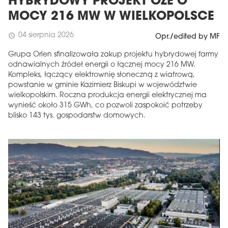
HYBRYDOWY PROJEKT OZE O
MOCY 216 MW W WIELKOPOLSCE
04 sierpnia 2026
schedule
Opr./edited by MF
Grupa Orlen sfinalizowała zakup projektu hybrydowej farmy
odnawialnych źródeł energii o łącznej mocy 216 MW.
Kompleks, łączący elektrownię słoneczną z wiatrową,
powstanie w gminie Kazimierz Biskupi w województwie
wielkopolskim. Roczna produkcja energii elektrycznej ma
wynieść około 315 GWh, co pozwoli zaspokoić potrzeby
blisko 143 tys. gospodarstw domowych.