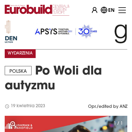
EN
…
WYDARZENIA
Po Woli dla
POLSKA
autyzmu
schedule
19 kwietnia 2023
Opr./edited by ANZ
1 / 1