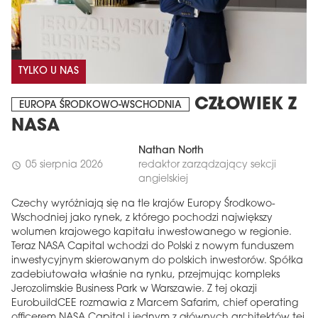
TYLKO U NAS
CZŁOWIEK Z
EUROPA ŚRODKOWO-WSCHODNIA
NASA
Nathan North
05 sierpnia 2026
redaktor zarządzający sekcji
schedule
angielskiej
Czechy wyróżniają się na tle krajów Europy Środkowo-
Wschodniej jako rynek, z którego pochodzi największy
wolumen krajowego kapitału inwestowanego w regionie.
Teraz NASA Capital wchodzi do Polski z nowym funduszem
inwestycyjnym skierowanym do polskich inwestorów. Spółka
zadebiutowała właśnie na rynku, przejmując kompleks
Jerozolimskie Business Park w Warszawie. Z tej okazji
EurobuildCEE rozmawia z Marcem Safarim, chief operating
officerem NASA Capital i jednym z głównych architektów tej