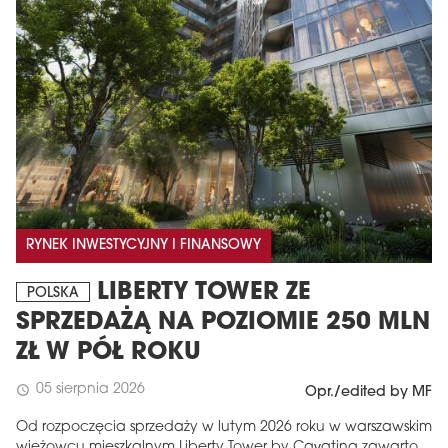
RYNEK INWESTYCYJNY I FINANSOWY
LIBERTY TOWER ZE
POLSKA
SPRZEDAŻĄ NA POZIOMIE 250 MLN
ZŁ W PÓŁ ROKU
05 sierpnia 2026
schedule
Opr./edited by MF
Od rozpoczęcia sprzedaży w lutym 2026 roku w warszawskim
wieżowcu mieszkalnym Liberty Tower by Cavatina zawarto