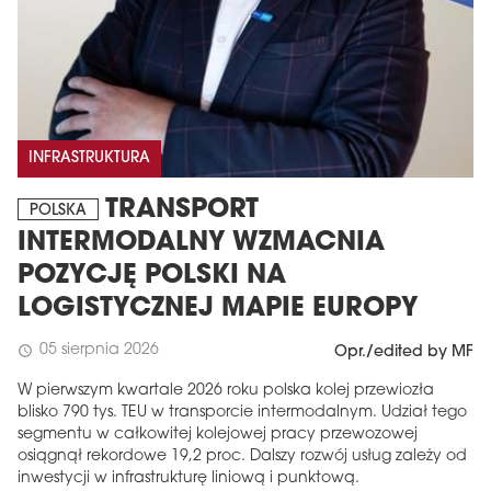
INFRASTRUKTURA
TRANSPORT
POLSKA
INTERMODALNY WZMACNIA
POZYCJĘ POLSKI NA
LOGISTYCZNEJ MAPIE EUROPY
05 sierpnia 2026
schedule
Opr./edited by MF
W pierwszym kwartale 2026 roku polska kolej przewiozła
blisko 790 tys. TEU w transporcie intermodalnym. Udział tego
segmentu w całkowitej kolejowej pracy przewozowej
osiągnął rekordowe 19,2 proc. Dalszy rozwój usług zależy od
inwestycji w infrastrukturę liniową i punktową.