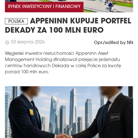
RYNEK INWESTYCYJNY I FINANSOWY
APPENINN KUPUJE PORTFEL
POLSKA
DEKADY ZA 100 MLN EURO
03 sierpnia 2026
schedule
Opr./edited by NN
Węgierski inwestor nieruchomości Appeninn Asset
Management Holding sfinalizował przejęcie jedenastu
centrów handlowych Dekada w całej Polsce za kwotę
ponad 100 mln euro.