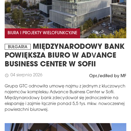
BIURA I PROJEKTY WIELOFUNKCYJNE
MIĘDZYNARODOWY BANK
BUŁGARIA
POWIĘKSZA BIURO W ADVANCE
BUSINESS CENTER W SOFII
04 sierpnia 2026
schedule
Opr./edited by MF
Grupa GTC odnowiła umowę najmu z jednym z kluczowych
najemców kompleksu Advance Business Center w Sofii.
Międzynarodowy bank zdecydował się jednocześnie na
ekspansję i zajmie łącznie ponad 5,5 tys. mkw. nowoczesnej
powierzchni biurowej.