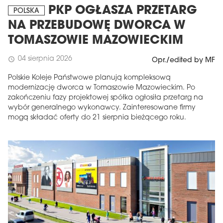
PKP OGŁASZA PRZETARG
POLSKA
NA PRZEBUDOWĘ DWORCA W
TOMASZOWIE MAZOWIECKIM
04 sierpnia 2026
schedule
Opr./edited by MF
Polskie Koleje Państwowe planują kompleksową
modernizację dworca w Tomaszowie Mazowieckim. Po
zakończeniu fazy projektowej spółka ogłosiła przetarg na
wybór generalnego wykonawcy. Zainteresowane firmy
mogą składać oferty do 21 sierpnia bieżącego roku.